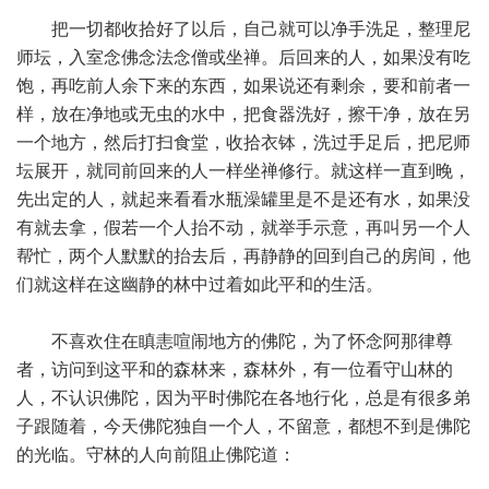
把一切都收拾好了以后，自己就可以净手洗足，整理尼
师坛，入室念佛念法念僧或坐禅。后回来的人，如果没有吃
饱，再吃前人余下来的东西，如果说还有剩余，要和前者一
样，放在净地或无虫的水中，把食器洗好，擦干净，放在另
一个地方，然后打扫食堂，收拾衣钵，洗过手足后，把尼师
坛展开，就同前回来的人一样坐禅修行。就这样一直到晚，
先出定的人，就起来看看水瓶澡罐里是不是还有水，如果没
有就去拿，假若一个人抬不动，就举手示意，再叫另一个人
帮忙，两个人默默的抬去后，再静静的回到自己的房间，他
们就这样在这幽静的林中过着如此平和的生活。
不喜欢住在瞋恚喧闹地方的佛陀，为了怀念阿那律尊
者，访问到这平和的森林来，森林外，有一位看守山林的
人，不认识佛陀，因为平时佛陀在各地行化，总是有很多弟
子跟随着，今天佛陀独自一个人，不留意，都想不到是佛陀
的光临。守林的人向前阻止佛陀道：