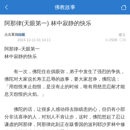
佛教故事
阿那律(天眼第一) 林中寂静的快乐
点击重新加载
KKK
楼主
2024-12-11 01:14:11
2509
0
阿那律--天眼第一
林中寂静的快乐
有一次，佛陀住在俱眼弥，弟子中发生了强烈的争执，
佛陀对大家说长寿王忍辱的故事，要大家息诤，佛陀说：
「用怨恨来止怨恨，是没有止的时候，唯有用慈悲忍耐才能
息灭怨恨的火焰。」
佛陀的话，让很多人感动得去除瞋恚的心，但仍有小部
分非法喜诤的人，对别人不肯让步，这时，佛陀想起了忍让
谦虚的阿那律，阿那律此刻正在跋耆国的波利耶沙罗林中修