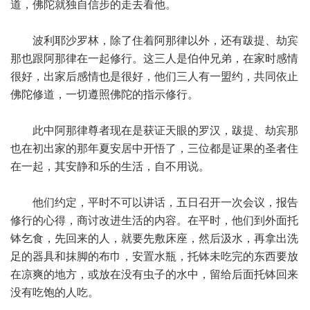
道，佛陀就独自信步的走去看他。
波利耶沙罗林，除了住着阿那律以外，还有跋提、劫宾
那也跟阿那律在一起修行。这三人是伯仲兄弟，在家时感情
很好，出家后感情也是很好，他们三人有一盟约，共同依止
佛陀修道，一切遵照佛陀的指示修行。
此中阿那律尊者现在是获证天眼的罗汉，跋提、劫宾那
也在初出家的那年夏安居中开悟了，三位都是证果的圣者住
在一起，其安静和乐的生活，自不用说。
他们约定，平时不可以讲话，五日召开一次会议，报告
修行的心得，商讨改进生活的内容。在平时，他们到外面托
钵乞食，先回来的人，就要先敷床座，然后汲水，再拿出洗
足的器具和抹脚的布巾，安置水瓶，托钵未吃完的东西要放
在凉爽的地方，或放在没有虫子的水中，留给后面托钵回来
没有吃饱的人吃。