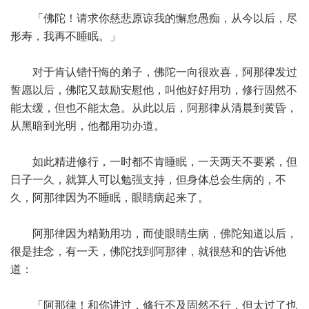
「佛陀！请求你慈悲原谅我的懈怠愚痴，从今以后，尽
形寿，我再不睡眠。」
对于肯认错忏悔的弟子，佛陀一向很欢喜，阿那律发过
誓愿以后，佛陀又鼓励安慰他，叫他好好用功，修行固然不
能太缓，但也不能太急。从此以后，阿那律从清晨到黄昏，
从黑暗到光明，他都用功办道。
如此精进修行，一时都不肯睡眠，一天两天不要紧，但
日子一久，就算人可以勉强支持，但身体总会生病的，不
久，阿那律因为不睡眠，眼睛病起来了。
阿那律因为精勤用功，而使眼睛生病，佛陀知道以后，
很是挂念，有一天，佛陀找到阿那律，就很慈和的告诉他
道：
「阿那律！和你讲过，修行不及固然不行，但太过了也