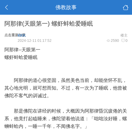
佛教故事
阿那律(天眼第一) 螺虾蚌蛤爱睡眠
点击重新加载
KKK
楼主
2024-12-11 01:17:52
2590
0
阿那律--天眼第一
螺虾蚌蛤爱睡眠
阿那律的道心很坚固，虽然美色当前，却能坐怀不乱，
其心地光明，就可想而知。不过，有一次为了睡眠，他曾被
佛陀不客气的训诫过。
那是佛陀在讲经的时候，大概因为阿那律昏沉疲倦的关
系，他竟打起瞌睡来，佛陀望着他说道：「咄咄汝好睡，螺
蛳蚌蛤内，一睡一千年，不闻佛名字。」