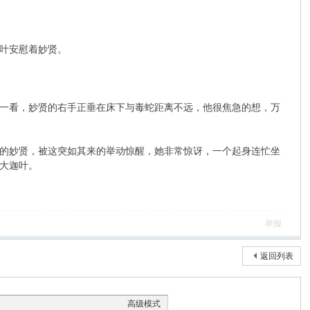
叶安慰着妙贤。
一看，妙贤的右手正垂在床下与毒蛇距离不远，他很焦急的想，万
的妙贤，被这突如其来的举动惊醒，她非常惊讶，一个起身连忙坐
大迦叶。
举报
返回列表
高级模式