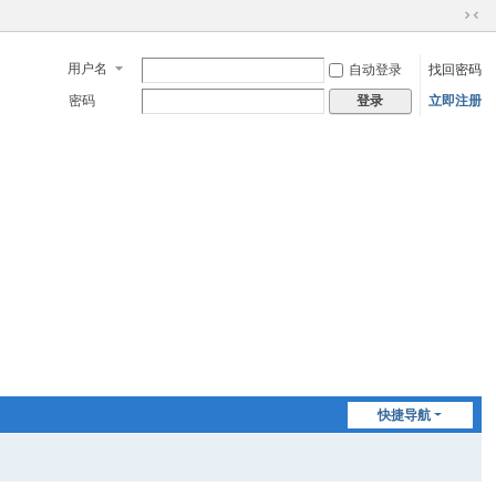
切
换
用户名
自动登录
找回密码
到
窄
密码
立即注册
登录
版
快捷导航