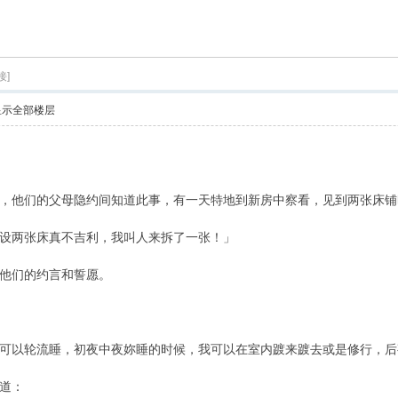
索
接]
显示全部楼层
他们的父母隐约间知道此事，有一天特地到新房中察看，见到两张床铺
两张床真不吉利，我叫人来拆了一张！」
他们的约言和誓愿。
以轮流睡，初夜中夜妳睡的时候，我可以在室内踱来踱去或是修行，后
道：