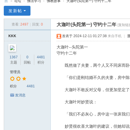
»
论坛
›
佛法学习
›
佛教故事
›
大迦叶(头陀第一) 守约十二年
禅
发新帖
净
大迦叶(头陀第一) 守约十二年
查看:
2497
|
回复:
0
[复制链
中
心
KKK
发表于 2024-12-11 01:27:38
来自手机
|
大迦叶--头陀第一
守约十二年
1367
0
4481
主题
回帖
积分
既然做了夫妻，两个人又不同床而卧，
管理员
「你们是刚结婚不久的夫妻，房中陈设
积分
4481
大迦叶不敢反对父母，但更加坚定了
发消息
大迦叶对妙贤说：
「我们不必灰心，房中这一张床我们可
妙贤很欢喜大迦叶的建议，但她却说