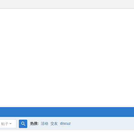
热搜:
活动
交友
discuz
帖子
搜