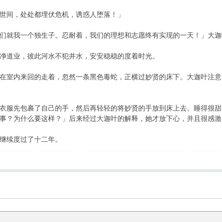
间，处处都埋伏危机，诱惑人堕落！」
就我一个独生子。忍耐着，我们的理想和志愿终有实现的一天！」大迦
道业，彼此河水不犯井水，安安稳稳的度着时光。
室内来回的走着，忽然一条黑色毒蛇，正横过妙贤的床下。大迦叶注意
服先包裹了自己的手，然后再轻轻的将妙贤的手放到床上去。睡得很甜
事？为什么要这样？」后来经过大迦叶的解释，她才放下心，并且很感激
继续度过了十二年。