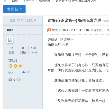
»
论坛
›
佛法学习
›
佛教故事
›
迦旃延(论议第一) 畅说无常之理
禅
发新帖
净
迦旃延(论议第一) 畅说无常之理
查看:
2711
|
回复:
0
[复
中
心
KKK
发表于 2024-12-12 04:12:04
来自手机
|
迦旃延--论议第一
畅说无常之理
1367
0
4481
主题
回帖
积分
迦旃延的辩才无碍，长于议论，没有人
管理员
佛陀欢喜弟子们有办法，只要稍有可取
时候，佛陀就曾以迦旃延代座为比丘、比
积分
4481
发消息
迦旃延先向佛陀顶礼，然后说道：
「诸位大善知识！一切聚者都有离的时
「见到春天的百花开放，秋风一起，又