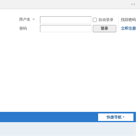
切
换
用户名
自动登录
找回密码
到
窄
密码
立即注册
登录
版
快捷导航