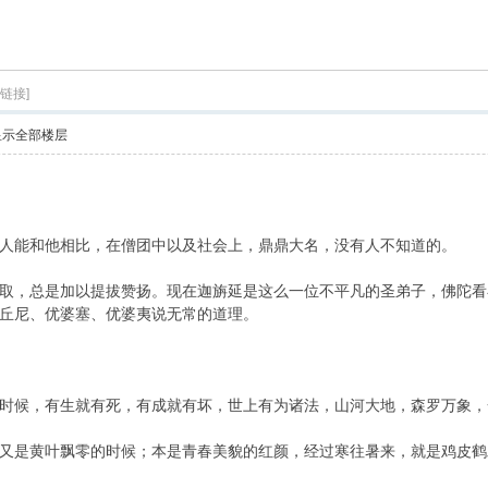
索
制链接]
显示全部楼层
能和他相比，在僧团中以及社会上，鼎鼎大名，没有人不知道的。
，总是加以提拔赞扬。现在迦旃延是这么一位不平凡的圣弟子，佛陀看
丘尼、优婆塞、优婆夷说无常的道理。
候，有生就有死，有成就有坏，世上有为诸法，山河大地，森罗万象，
是黄叶飘零的时候；本是青春美貌的红颜，经过寒往暑来，就是鸡皮鹤