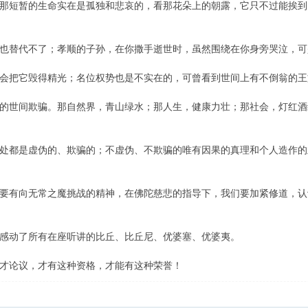
短暂的生命实在是孤独和悲哀的，看那花朵上的朝露，它只不过能挨到
替代不了；孝顺的子孙，在你撒手逝世时，虽然围绕在你身旁哭泣，可
把它毁得精光；名位权势也是不实在的，可曾看到世间上有不倒翁的王
世间欺骗。那自然界，青山绿水；那人生，健康力壮；那社会，灯红酒
都是虚伪的、欺骗的；不虚伪、不欺骗的唯有因果的真理和个人造作的
有向无常之魔挑战的精神，在佛陀慈悲的指导下，我们要加紧修道，认
动了所有在座听讲的比丘、比丘尼、优婆塞、优婆夷。
论议，才有这种资格，才能有这种荣誉！