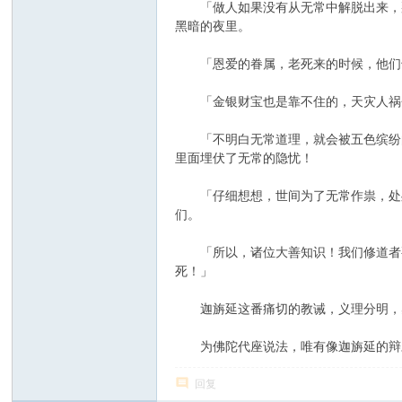
「做人如果没有从无常中解脱出来，那
黑暗的夜里。
「恩爱的眷属，老死来的时候，他们也
「金银财宝也是靠不住的，天灾人祸会
「不明白无常道理，就会被五色缤纷的
里面埋伏了无常的隐忧！
「仔细想想，世间为了无常作祟，处处
们。
「所以，诸位大善知识！我们修道者要
死！」
迦旃延这番痛切的教诫，义理分明，感
为佛陀代座说法，唯有像迦旃延的辩才
回复