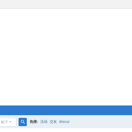
热搜:
活动
交友
discuz
帖子
搜