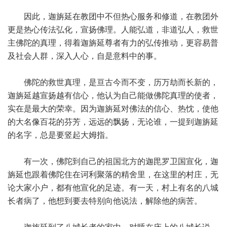
因此，迦旃延在教团中不但热心服务和修道，在教团外
更是热心传法弘化，宣扬佛理。人能弘道，非道弘人，救世
主佛陀的真理，得着迦旃延尊者有力的弘传推动，更容易普
及社会人群，深入人心，自是意料中的事。
佛陀的救世真理，是亘古今而不变，历万劫而长新的，
迦旃延越宣扬越有信心，他认为自己能做佛陀真理的使者，
实在是最大的荣幸。因为迦旃延对佛法的信心、热忱，使他
的大名像百花的芬芳，远远的飘扬，无论谁，一提到迦旃延
的名字，总是要竖起大姆指。
有一次，佛陀到自己的祖国北方的迦毘罗卫国宣化，迦
旃延也跟着佛陀住在诃利聚落的精舍里，在这里的村庄，无
论大家小户，都有他宣化的足迹。有一天，村上有名的八城
长者病了，他想到要去特别向他说法，解除他的病苦。