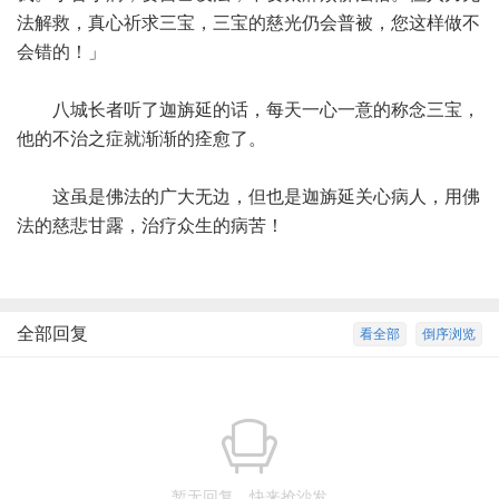
法解救，真心祈求三宝，三宝的慈光仍会普被，您这样做不
会错的！」
八城长者听了迦旃延的话，每天一心一意的称念三宝，
他的不治之症就渐渐的痊愈了。
这虽是佛法的广大无边，但也是迦旃延关心病人，用佛
法的慈悲甘露，治疗众生的病苦！
全部回复
看全部
倒序浏览
暂无回复，快来抢沙发