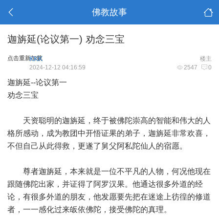
佛教故事
迦旃延(论议第一) 劝念三宝
点击重新加载
KKK
楼主
2024-12-12 04:16:59
2547
0
迦旃延--论议第一
劝念三宝
天资聪明的迦旃延，终于被佛陀崇高的智能和伟大的人
格所感动，成为教团中开悟证果的弟子，迦旃延非常欢喜，
不但自己从此得救，更遂了舅父阿私陀仙人的宿愿。
尊者迦旃延，本来就是一位不平凡的人物，何况他现在
跟随佛陀出家，并证得了阿罗汉果。他通达很多外道的经
论，有很多外道的朋友，他发愿要先把在迷途上彷徨的修道
者，一一感化过来皈依佛陀，接受佛陀的真理。