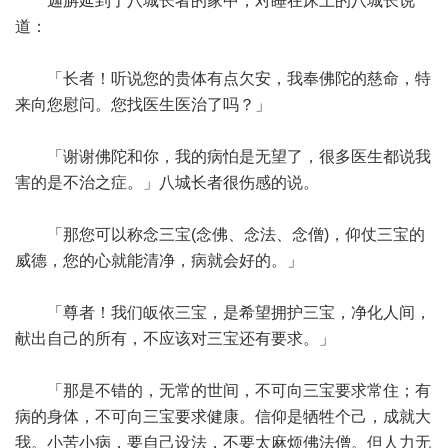
迦旃延到了八城长者的家中，对睡在床上的八城长说
道：
「长者！听说您的贵体有点欠安，我奉佛陀的慈命，特
来向您慰问。您找医生医治了吗？」
「谢谢佛陀和你，我的病怕是无望了，很多医生都说我
害的是不治之症。」八城长者很伤感的说。
「那您可以称念三宝(念佛、念法、念僧)，仰仗三宝的
威德，您的心就能清净，病就会好的。」
「尊者！我们皈依三宝，是希望拥护三宝，净化人间，
献出自己的所有，不应该对三宝还有要求。」
「那是不错的，无常的世间，不可向三宝要求常住；有
病的身体，不可向三宝要求健康。信仰是牺牲个己，成就大
我。小苦小病，要自己设法，不要太麻烦佛法僧。但人力无