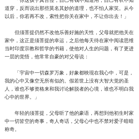
「你这孩子真古怪，自己有钱不知道用，自己有衣不知
道穿，反而说出那些莫名其妙的道理，也不怕人家笑。从今
以后，你若再不改，索性把你关在家中，不让你出去！」
但须菩提仍然不改他乐善好施的天性，父母就把他关在
家中，这正是须菩提的幸运，之后他每天待在家中阅读思维
当时印度宗教和哲学的书籍，使他对人生的问题，有了更进
一层的觉悟，他常常自豪的对父母说：
「宇宙中一切森罗万象，好象都映现在我心中，可是，
我的心中又像空无所有似的。假若世上没有大智大觉的圣
人，谁也不够资格来和我讨论解脱者的心境，谁也不明白我
心中的世界。」
年轻的须菩提，父母听了他的豪语，再想到他初生时家
中一切皆空的奇事，奇人奇话，父母心中也不禁对爱子暗暗
称奇。