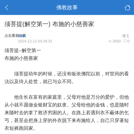
佛教故事
须菩提(解空第一) 布施的小慈善家
点击重新加载
KKK
楼主
2024-12-12 04:26:32
2650
0
须菩提--解空第一
布施的小慈善家
须菩提幼年的时候，还没有皈依佛陀以前，对世间的看
法以及待人处世，就已与众不同。
他生长在富有的家庭里，父母对他是万分的爱护，但他
从小就不愿做金银财宝的奴隶。父母给他的金钱，也是随时
来随时去的拿了救济穷困的人。在路上若遇到衣不蔽体的乞
丐，甚至会把身上穿的外衣脱下来布施给人，自己只穿著短
衣短裤跑回家。