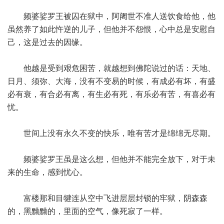
频婆娑罗王被囚在狱中，阿阇世不准人送饮食给他，他
虽然养了如此忤逆的儿子，但他并不怨恨，心中总是安慰自
己，这是过去的因缘。
他越是受到艰危困苦，就越想到佛陀说过的话：天地、
日月、须弥、大海，没有不变易的时候，有成必有坏，有盛
必有衰，有合必有离，有生必有死，有乐必有苦，有喜必有
忧。
世间上没有永久不变的快乐，唯有苦才是绵绵无尽期。
频婆娑罗王虽是这么想，但他并不能完全放下，对于未
来的生命，感到忧心。
富楼那和目犍连从空中飞进层层封锁的牢狱，阴森森
的，黑黝黝的，里面的空气，像死寂了一样。