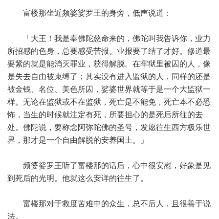
富楼那坐近频婆娑罗王的身旁，低声说道：
「大王！我是奉佛陀慈命来的，佛陀叫我告诉你，业力
所招感的色身，总要感受苦报。业报要了结了才好。修道最
要紧的就是能消灭罪业，获得解脱。在牢狱里被囚的人，像
是失去自由被束缚了；其实没有进入监狱的人，同样的还是
被金钱、名位、美色所囚，娑婆世界就等于是一个大监狱一
样。无论在监狱或不在监狱，死亡是不能免，死亡本不必恐
怖，当生的时候就注定有死，所要担心的是死后所往的去
处。佛陀说，要称念阿弥陀佛的圣号，发愿往生西方极乐世
界，那才是一个自由解脱的安养国土。」
频婆娑罗王听了富楼那的话后，心中很安慰，好象是见
到死后的光明。他就这么安详的往生了。
富楼那对于救度苦难中的众生，总不后人，且很善于说
法。