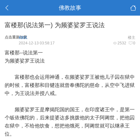
佛教故事
富楼那(说法第一) 为频婆娑罗王说法
点击重新加载
KKK
楼主
2024-12-13 03:58:17
2532
0
富楼那--说法第一
为频婆娑罗王说法
富楼那也会运用神通，在频婆娑罗王被他儿子囚在狱中
的时候，富楼那和目犍连就曾奉佛陀的慈命，从空中飞进狱
中，为王说法并授八戒。
频婆娑罗王是摩揭陀国的国王，在印度诸王中，是第一
个皈依佛陀的，后来提婆达多挑拨他的太子阿阇世，把他囚
在狱中，不给他饮食，想把他饿死，阿阇世就可以继承王
位。