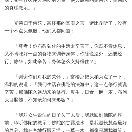
我，哪有什么使人感动的力量？使人感动的是佛陀，是佛陀
的真理教示。」
光荣归于佛陀，富楼那的真实之言，诸比丘听了，没有
一个不点头佩服，他们又都问道：
「尊者！你布教弘化的生活太辛苦了，你既不肯休息，
又不肯吃好一点的食物来调养身体，你除说法外，还要经
行、静坐，如此辛苦，身体怎么支持得住？」
「谢谢你们对我的关怀，」富楼那把头稍为点了一下，
温和的说道：「我们生活在佛陀的法海中，这一点修行就说
辛苦，那佛陀久远劫来的修行、度生，日食一麻一麦，布施
头目脑髓，不知该如何来形容？」
「我对众生说法的日子久了以后，我就回到佛陀的座
前，聆听佛陀的教示，佛陀的甘露法水，是我滋长慧命最好
的养分。我在各地行脚云游，一草一木，都像是朝我微笑；