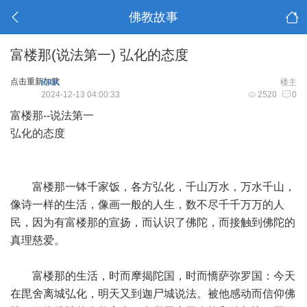
佛教故事
富楼那(说法第一) 弘化的态度
点击重新加载
KKK
楼主
2024-12-13 04:00:33
2520
0
富楼那--说法第一
弘化的态度
富楼那一钵千家饭，各方弘化，千山万水，万水千山，
像诗一样的生活，像画一般的人生，数不尽千千万万的人
民，因为有富楼那的宣扬，而认识了佛陀，而接触到佛陀的
真理慈爱。
富楼那的生活，时而摩揭陀国，时而憍萨弥罗国：今天
在毘舍离城弘化，明天又到迦尸城说法。被他感动而信仰佛