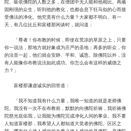
陀、皈依佛陀的人数之多，在僧团中无人能和他相比。再顽
固刚强的众生，听到他的教化，也都会息下狂马似的心而接
受佛法的净化。他究竟有什么力量？大家都不明白。有一
天，有几位比丘和富楼那闲谈时，就问道：
「尊者！你布教的时候，即使在荒凉的草原之上，只要
你一说法，那地方就好象成为庄严的圣地；再多的听众，你
的法音一起，他们就会安静、平和、诚恳。除佛陀以外，没
有人能像你布教说法如此成功。你怎么会有这样的威德之
力？」
富楼那谦虚诚实的回答道：
「我不知道我有什么力量，我唯一知道的就是老师佛
陀。我没有一次不在布教前，默默的向佛陀祈祷，我祈祷佛
陀慈光庇佑我，让我能为佛陀完成净化人间的事业。我不要
人知道富楼那，我希望人人都知道大觉者的佛陀。区区之