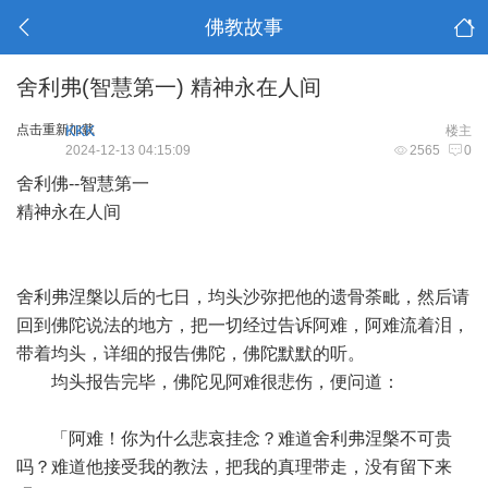
佛教故事
舍利弗(智慧第一) 精神永在人间
点击重新加载
KKK
楼主
2024-12-13 04:15:09
2565
0
舍利佛--智慧第一
精神永在人间
舍利弗涅槃以后的七日，均头沙弥把他的遗骨荼毗，然后请
回到佛陀说法的地方，把一切经过告诉阿难，阿难流着泪，
带着均头，详细的报告佛陀，佛陀默默的听。
均头报告完毕，佛陀见阿难很悲伤，便问道：
「阿难！你为什么悲哀挂念？难道舍利弗涅槃不可贵
吗？难道他接受我的教法，把我的真理带走，没有留下来