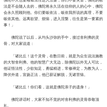
佛陀不久也要顺着法性进入涅槃，你们不要失望，佛陀的教
法是不会随人去的，佛陀将永久活在信仰的人的心中，佛陀
会永久照顾到他。你们要皈依法，皈依我所说的真理，不要
皈依其他。远离欲望、烦恼，进入涅槃，往生是第一要紧的
事！」
佛陀说了以后，从均头沙弥的手中，接过舍利弗的灵
骨，对大家说道：
「诸比丘！这个灵骨，在数日前，就是为众生说法施教
的大智舍利弗。他的智慧广大无边，除佛陀以外无人可比，
他证悟法性，少欲知足，勇猛精进，常修禅定，为教为人，
降伏外道，宣扬正法，他已获证解脱，无诸苦恼。
「诸比丘！你们看，这就是佛陀亲子的遗身！」
佛陀讲话时，大家不知不觉的对舍利弗的灵骨恭敬顶
礼。