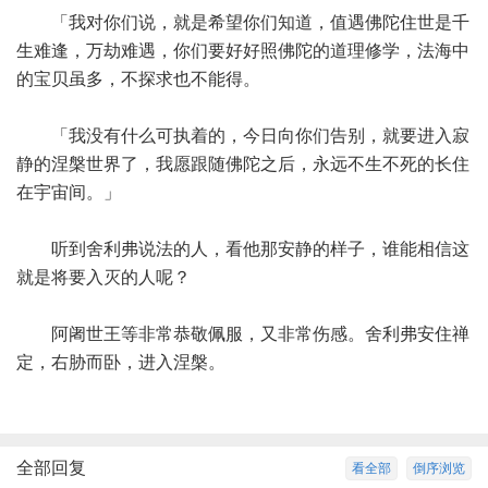
「我对你们说，就是希望你们知道，值遇佛陀住世是千
生难逢，万劫难遇，你们要好好照佛陀的道理修学，法海中
的宝贝虽多，不探求也不能得。
「我没有什么可执着的，今日向你们告别，就要进入寂
静的涅槃世界了，我愿跟随佛陀之后，永远不生不死的长住
在宇宙间。」
听到舍利弗说法的人，看他那安静的样子，谁能相信这
就是将要入灭的人呢？
阿阇世王等非常恭敬佩服，又非常伤感。舍利弗安住禅
定，右胁而卧，进入涅槃。
全部回复
看全部
倒序浏览