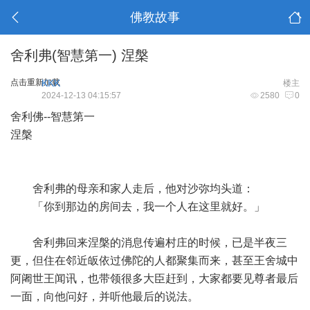
佛教故事
舍利弗(智慧第一) 涅槃
点击重新加载
KKK
楼主
2024-12-13 04:15:57
2580
0
舍利佛--智慧第一
涅槃
舍利弗的母亲和家人走后，他对沙弥均头道：
「你到那边的房间去，我一个人在这里就好。」
舍利弗回来涅槃的消息传遍村庄的时候，已是半夜三
更，但住在邻近皈依过佛陀的人都聚集而来，甚至王舍城中
阿阇世王闻讯，也带领很多大臣赶到，大家都要见尊者最后
一面，向他问好，并听他最后的说法。