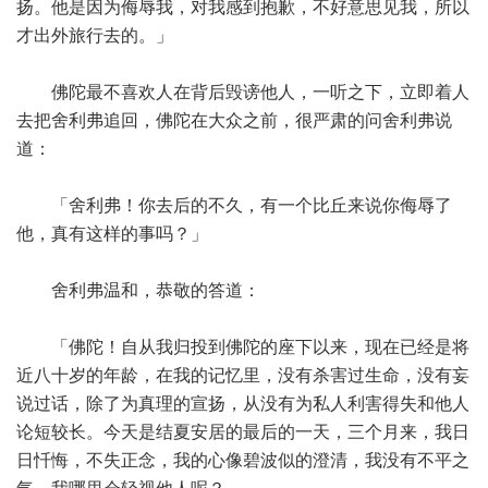
扬。他是因为侮辱我，对我感到抱歉，不好意思见我，所以
才出外旅行去的。」
佛陀最不喜欢人在背后毁谤他人，一听之下，立即着人
去把舍利弗追回，佛陀在大众之前，很严肃的问舍利弗说
道：
「舍利弗！你去后的不久，有一个比丘来说你侮辱了
他，真有这样的事吗？」
舍利弗温和，恭敬的答道：
「佛陀！自从我归投到佛陀的座下以来，现在已经是将
近八十岁的年龄，在我的记忆里，没有杀害过生命，没有妄
说过话，除了为真理的宣扬，从没有为私人利害得失和他人
论短较长。今天是结夏安居的最后的一天，三个月来，我日
日忏悔，不失正念，我的心像碧波似的澄清，我没有不平之