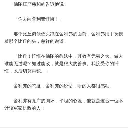
佛陀庄严慈和的告诉他说：
「你去向舍利弗忏悔！」
那个比丘俯伏低头跪在舍利弗的面前，舍利弗用手抚摸
着那个比丘的头，慈祥的说道：
「比丘！忏悔在佛陀的教法中，其效有无穷之大。做人
谁能无过呢？知过能改，就是很大的善事。我接受你的忏
悔，以后切莫再犯。」
舍利弗的态度，舍利弗的说话，听的人都很感动。
舍利弗有宽广的胸怀，平坦的心境，他就是这么一位不
计较冤家仇敌的人！