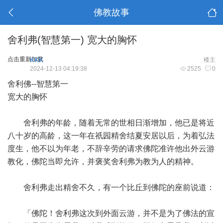
佛教故事
舍利弗(智慧第一) 宽大的胸怀
点击重新加载
KKK
楼主
2024-12-13 04:19:38
2525
0
舍利佛--智慧第一
宽大的胸怀
舍利弗的年龄，随着无常的世相日渐增加，他已是将近
八十岁的高龄，这一年在祇园精舍结夏安居以后，为着弘法
度生，他不以为年老，不辞辛劳的请求佛陀准许他出外云游
教化，佛陀当即允许，并褒奖舍利弗为教为人的精神。
舍利弗走出精舍不久，有一个比丘到佛陀的座前说道：
「佛陀！舍利弗这次到外面云游，并不是为了佛法的宣