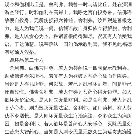
观今和伽利比丘是。舍利弗。我曾一时与诸比丘。处在深涧
游空经行。时和伽利在高岸上。我呼之言自投身来。信佛语
故便自投身。无所伤损得六神通。舍利弗。汝且观是善根之
力。是人为我但说一偈。信我语故自身归依今得解脱。舍利
弗。是人以贪心为本。种诸善根尚得漏尽。况复有人信受我
语。了达佛慧。说菩萨法一四句偈示教利喜。我不见此福德
有尽除入涅槃。
毁坏品第二十六
舍利弗。白佛言世尊。若人为菩萨说一四句偈示教利喜。
助成佛道得尔所福。若复有人为欲破坏菩萨心故而作障碍。
当说是人得几所罪。何以故。若已坏乱当坏乱者。闻是罪已
便自改悔。佛告舍利弗。若人作碍坏菩萨心得无边罪。如人
欲坏无价宝珠。是人则失无量财利。如是舍利弗。若人坏乱
菩萨心者。则为毁灭无量法宝。舍利弗。如种药树。有人剪
伐不令增长。是人则坏无量众生疗治病法。令多众生为病所
困。如是舍利弗。若人欲坏是菩萨心大安乐心。灭除无量众
生苦患大智药心。当知是人则令无量无数众生为诸贪恚痴慢