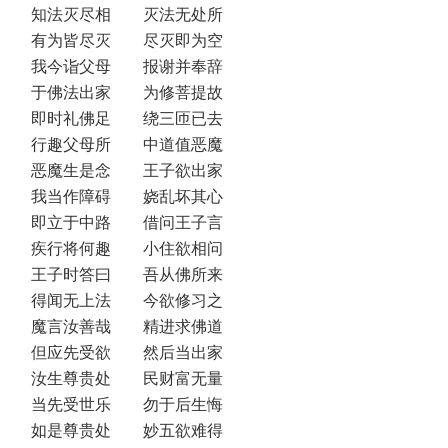
知法灭尽相 灭法无处所
有为皆尽灭 尽灭即为空
我今诣父母 报谢并奉辞
于佛法出家 为修菩提故
即时礼佛足 绕三匝已去
行趣父母所 中道值恶魔
恶魔生是念 王子欲出家
我当作障碍 娆乱坏其心
即立于中路 借问王子言
疾行将何趣 小住欲相问
王子时答曰 吾从佛所来
得闻无上法 今欲修习之
魔言汝善哉 精进求佛道
但应先受欲 然后当出家
汝生尊贵处 民财富无量
当先受世乐 勿于后生悔
如是尊贵处 妙五欲难得