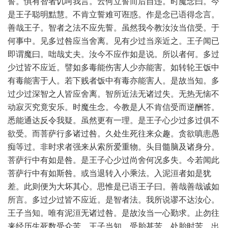
誓。惧有智者讥呵我言。云何立誓而后自违。时魔念曰。今
是王子聪明黠慧。不肯立誓难可诳惑。作是念已语得念言。
善哉王子。智者之法不应先誓。虽然我今教汝汝当信受。于
何事中。见多过咎应当舍离。见有少过当亲近之。王子闻已
即谓魔曰。咄哉丈夫。汝今不应作如是说。所以者何。多过
少过皆不应近。譬如多毒能伤害人少亦能害。如转轮王饭中
有毒能害于人。若下贱者饭中有毒亦能害人。是故当知。多
过少过深智之人皆应舍离。智所近法无诸过失。无热无恼不
动寂灭究竟安乐。时魔生念。今教是人不肯信受而逆酬答。
悉能通达反令我疑。虽然更有一理。是王子心少过多过俱不
欲受。而菩萨行多诸过咎。久处生死往来众趣。贪欲嗔恚愚
痴等过。非时求者强来从索所爱重物。头目髓脑及诸身分。
菩萨行中有如是咎。是王子心少过尚舍何况多失。今若闻此
菩萨行中有如斯咎。或当退转入小乘法。入泥洹者如是犹
差。此则便为大坏其心。思惟是已语王子曰。善哉善哉诚如
所言。多过少过皆不应近。是智者法。我所说谬不达汝心。
王子当知。唯有泥洹无诸过咎。是故汝当一心勤求。止勿往
来经历生死数受众苦。王子当知。受胎甚苦。处胎时苦。出