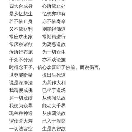
四大合成身 心所依止处
是从忆想生 忆想亦非有
若不依止身 亦不依寿命
又不依财利 则能得佛道
常应求出家 常勤精进行
常厌秽诸欲 为离恶道故
汝所行布施 为一切众生
于众不分别 亦不戏论施
时得念王子。信心欢喜即于佛前。而说偈言。
世尊能断疑 拔出生死道
说是深净法 为我作大利
我谓便成佛 已坐于道场
坏一切魔缚 从佛闻法故
我便为众导 能动大千界
现种种神通 从佛闻法故
谓便舍大寿 已入于涅槃
一切法皆空 生是真智故