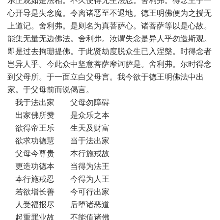
乐正观如是法相。不久便得无生法忍。舍利弗。得念王子一
心开导是失念魔。令离诸恶至不退地。德王明佛便为之授无
上道记。舍利弗。是则名为真菩萨心。诸菩萨等以是心故。
能集无量无边佛法。舍利弗。汝谓失念是异人乎勿造斯观。
即是过去拘珊提佛。于此贤劫度脱众生已入涅槃。时得念者
岂异人乎。今此众中坚意菩萨摩诃萨是。舍利弗。尔时得念
到父母所。于一面立白父母言。我今欲于德王明佛法中出
家。于父母前而说偈言。
我于法出家 父母勿障碍
出家佛所赞 是众乐之本
欲得帝王乐 生天及财富
欲求功德慧 当于法出家
父母今尊贵 本行施戒故
更造功德本 当得为法王
本行施戒忍 今得为人王
若欲增长善 今可行出家
人受福报尽 后堕诸恶道
起重罪业故 不能值诸佛