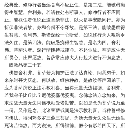
经典处。修净行者当远舍离不应止住。是第二法。能破愚痴
得生智慧。舍利弗。若诸住处有断事人。修净行者不应同
止。若欲住者但说正道莫杂非法。以灭是事安隐同行。亦为
折伏非法者故。亦和合僧不令坏故。是第三法。能破愚痴得
生智慧。舍利弗。斯诸深经一心听受。如说修行为人敷演令
法久住。是第四法。能破愚痴得生智慧。是名为四。舍利
弗。菩萨法者。深行惭愧持戒律净。不起业故。菩萨应生无
所畏心。庄严愿故。菩萨常应修大人行起大进行不懈息故。
叹教品第二十五
佛告舍利弗。菩萨若为拥护正法了达真论。问我弟子。如
来尔时甚为庆慰。何以故。继佛种故。是故汝等声闻弟子。
应为菩萨演说正法示教利喜。当得无量无边福德。舍利弗。
若我弟子比丘比丘尼优婆塞优婆夷。念佛念法亦念如来。为
求法故无量无边阿僧祇劫受诸勤苦。以如是念为菩萨说乃至
一偈。又作是念。此诸菩萨或闻是法示教利喜。当种善根修
习佛法。得阿耨多罗三藐三菩提。为断无量无边众生无始生
死诸苦恼故。而为说法。所得福德。假令有形若四天下。所