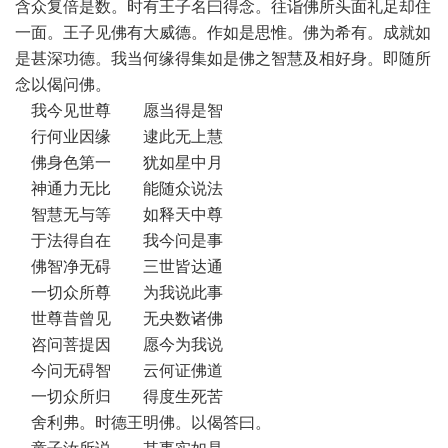
含众复倍是数。时有王子名曰得念。往诣佛所头面礼足却住
一面。王子见佛有大威德。作如是思惟。佛为希有。成就如
是甚深功德。我当何缘得集如是佛之智慧及相好身。即随所
念以偈问佛。
我今见世尊 愿当得是智
行何业因缘 逮此无上慧
佛身色第一 犹如星中月
神通力无比 能随众说法
智慧无与等 如释天中尊
于法得自在 我今问是事
佛智净无碍 三世皆达通
一切众所尊 为我说此事
世尊昔曾见 无央数诸佛
咨问菩提因 愿今为我说
今问无碍智 云何证佛道
一切众所归 得度生死苦
舍利弗。时德王明佛。以偈答曰。