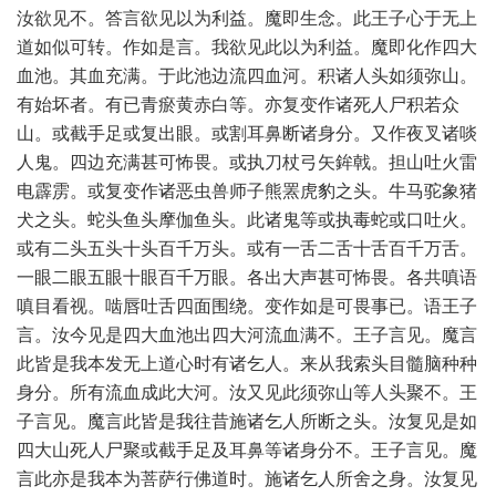
汝欲见不。答言欲见以为利益。魔即生念。此王子心于无上
道如似可转。作如是言。我欲见此以为利益。魔即化作四大
血池。其血充满。于此池边流四血河。积诸人头如须弥山。
有始坏者。有已青瘀黄赤白等。亦复变作诸死人尸积若众
山。或截手足或复出眼。或割耳鼻断诸身分。又作夜叉诸啖
人鬼。四边充满甚可怖畏。或执刀杖弓矢鉾戟。担山吐火雷
电霹雳。或复变作诸恶虫兽师子熊罴虎豹之头。牛马驼象猪
犬之头。蛇头鱼头摩伽鱼头。此诸鬼等或执毒蛇或口吐火。
或有二头五头十头百千万头。或有一舌二舌十舌百千万舌。
一眼二眼五眼十眼百千万眼。各出大声甚可怖畏。各共嗔语
嗔目看视。啮唇吐舌四面围绕。变作如是可畏事已。语王子
言。汝今见是四大血池出四大河流血满不。王子言见。魔言
此皆是我本发无上道心时有诸乞人。来从我索头目髓脑种种
身分。所有流血成此大河。汝又见此须弥山等人头聚不。王
子言见。魔言此皆是我往昔施诸乞人所断之头。汝复见是如
四大山死人尸聚或截手足及耳鼻等诸身分不。王子言见。魔
言此亦是我本为菩萨行佛道时。施诸乞人所舍之身。汝复见