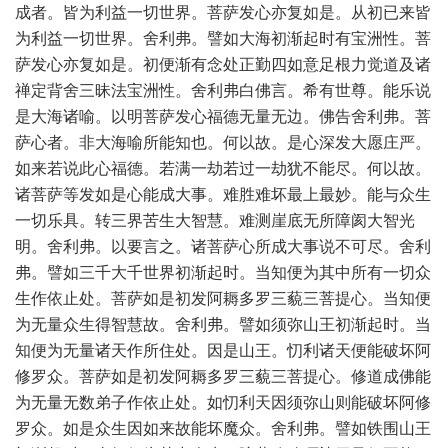
成者。皆为利益一切世界。菩萨发心亦复如是。从初已来皆
为利益一切世界。舍利弗。譬如大海初渐起时有宝洲性。菩
萨发心亦复如是。初便渐有念处正勤四如意足根力觉道及诸
禅定背舍三昧法宝洲性。舍利弗白佛言。希有世尊。能乐说
是大海诸喻。以明菩萨发心福德无量无边。佛告舍利弗。菩
萨心者。非大海喻所能知也。何以故。是心深发大愿庄严。
如来若说此心福德。若满一劫若过一劫犹不能尽。何以故。
诸菩萨等发如是心能成大事。难胜难坏最上最妙。能与众生
一切乐具。转三界苦生大智慧。难测崖底无所障阂大智光
明。舍利弗。以要言之。诸菩萨心所成大事说不可尽。舍利
弗。譬如三千大千世界初渐起时。当知便为其中所有一切众
生作依止处。菩萨如是初发阿耨多罗三藐三菩提心。当知便
为无量众生得智慧故。舍利弗。譬如须弥山王初渐起时。当
知便为无量诸天作所住处。因是山王。忉利诸天便能破坏阿
修罗众。菩萨如是初发阿耨多罗三藐三菩提心。修道成佛能
为无量无数弟子作依止处。如忉利天因须弥山则能破坏阿修
罗众。如是众生因如来故能坏魔众。舍利弗。譬如铁围山王