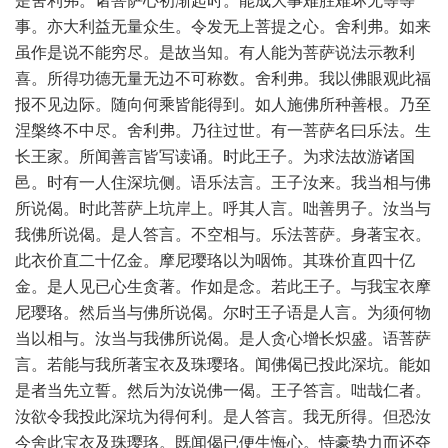
是舍利弗。诸菩萨心初渐起时。能成大事难胜难坏无等等
事。亦大利益无量众生。令发无上菩提之心。舍利弗。如来
虽作是说不能穷尽。是故当知。有人能为菩萨说法示教利
喜。所得功德无量无边不可称数。舍利弗。我以佛眼观此福
报不见边际。随向何乘皆能得到。如人施佛所种善根。乃至
涅槃终不中尽。舍利弗。乃往过世。有一菩萨名曰乐法。生
长王家。所闻善言皆写读诵。时此王子。为求法故游诸国
邑。时有一人住深坑侧。语乐法言。王子汝来。我当相与佛
所说偈。时此菩萨上坑岸上。呼其人言。咄善男子。汝当与
我佛所说偈。是人答言。不空相与。乐法菩萨。身著宝衣。
此衣价直二十亿金。摩尼璎珞以为咽饰。其珠价直四十亿
金。是人见已心生贪著。作如是念。若此王子。与我宝衣摩
尼璎珞。然后当与佛所说偈。尔时王子语是人言。为须何物
当以相与。汝当与我佛所说偈。是人贪心增长炽盛。语菩萨
言。若能与我所著宝衣及珠璎珞。闻佛偈已投此深坑。能如
是者当先立誓。然后为汝说佛一偈。王子答言。咄哉仁者。
汝欲令我投此深坑为得何利。是人答言。我无所得。但恐汝
今舍此宝衣及珠璎珞。既闻偈已便生悔心。恃豪势力而还夺