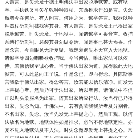
人谓言。是失念魔于德王明佛法中出家脱地狱苦。或有狱
卒。手执铁叉弓矢牟戟种种器杖。东西推求作如是言。失念
魔者今在何所。有人问言。何用之为。狱卒答言。我欲以种
种器杖斫刺割截残害其身。有人谓言。是失念魔王已得出家
脱地狱苦。时失念魔。于地狱中。闻诸狱卒可畏音声。收捕
系缚打斫刺割。坏裂其身勿纵令活。闻是事已甚大怖畏。作
是念言。今自眼见无所复疑。我定衰退失本天宫入大地狱。
诸狱卒等四边唱唤欲收捕我。今当何怙。唯出家法可以依
恃。若佛信我至诚心者。当于佛法出家为道。冀得脱此大地
狱苦。可以此意向王子说。作是念已。即向得念。具陈斯事
言我欲于佛法出家。得念答言。汝若能以信乐清净。而发无
上菩提心者。然后乃可于法出家。所以者何。诸佛法中不但
正以剃头染服名为出家。随其出家所应行法。汝当行已乃得
出家。失念当知。于佛法中。若有贪著我我所者及分别者。
不名出家。失念。汝当先发无上菩提之心。然后正观。以何
法故名为地狱。地狱体性如是推求。必当不得地狱定性。亦
复不见入地狱法及不入法。时失念魔即发无上菩提之心。常