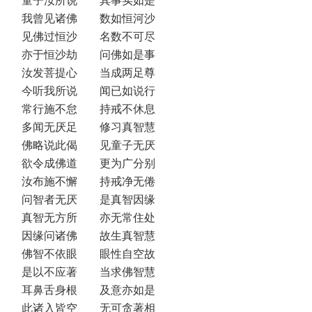
童子汝所说 其事实如是
我曾见诸佛 数如恒河沙
见佛过恒沙 名数不可尽
亦于恒沙劫 问佛如是事
汝发菩提心 当成两足尊
今听我所说 闻已如说行
常行施不怠 持戒不休息
多闻无厌足 修习真智慧
佛略说此偈 见童子无厌
欲令成佛道 更为广分别
汝布施不懈 持戒净无倦
问智者无厌 是真智因缘
真智无方所 亦无常住处
因缘问诸佛 故生真智慧
佛智不依眼 眼性自空故
是以不应著 当求佛智慧
耳鼻舌身根 及意亦如是
此诸入皆空 无可贪著相