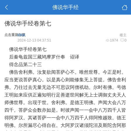
佛说华手经
佛说华手经卷第七
点击重新加载
KKK
楼主
2024-12-13 04:37:51
1974
0
佛说华手经卷第七
后秦龟兹国三藏鸠摩罗什奉 诏译
得念品第二十三
佛告舍利弗。汝复欲闻菩萨心不。唯然世尊。今正是时。
应当更说菩萨真心。以是真心则能修集无上菩提。佛告舍利
弗。乃往过去无量无边不可思议阿僧祇劫。尔时有佛。号德
王明如来应供正遍知明行足善逝世间解无上士调御丈夫天人
师佛世尊。出现于世。舍利弗。是德王明佛。声闻大会八万
四千。菩萨众会数亦如是。时彼声闻一一会中八万四千人皆
得阿罗汉。其诸菩萨一一会中八万四千人得阿惟越致。德王
明佛。尔所漏尽心得自在。大阿罗汉诸须陀洹及斯陀含阿那