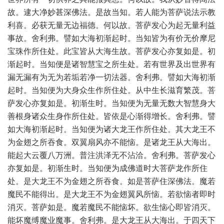
故。逮大净妙甚深佛法。是故当知。若人能为菩萨说法示教
利喜。必获无量无边福德。何以故。菩萨发心为起无量利益
事故。舍利弗。譬如大海初渐起时。当知皆为有价无价摩尼
宝珠作所住处。此宝皆从大海生故。菩萨发心亦复如是。初
渐起时。当知便是诸智慧宝之所生处。若有世界及出世界有
漏无漏有为无为若垢若净一切法器。舍利弗。譬如大海初渐
起时。当知便为大身众生作所住处。从中生长滋育繁茂。菩
萨发心亦复如是。初渐生时。当知便为无量无数大智慧身大
善根身诸众生身作所住处。皆依是心渐得增长。舍利弗。譬
如大海初渐起时。当知便为诸大龙王作所住处。其大龙王不
为金翅之所吞食。双翼扇风亦不能恼。是诸龙王从大海出。
能起大云覆八万洲。普注洪泽无不沾洽。舍利弗。菩萨发心
亦复如是。初渐生时。当知便为成佛道时大菩萨龙作所住
处。是大龙王不为金翅之所吞食。如是菩萨住深佛法。魔若
魔民不能得出。是大龙王不为金翅翼风所恼。若欲恼者即时
消灭。菩萨如是。魔若魔民不能恼坏。欲生恼心即皆消灭。
能坏魔缚魔业魔事。舍利弗。是大龙王从大海出。于四天下