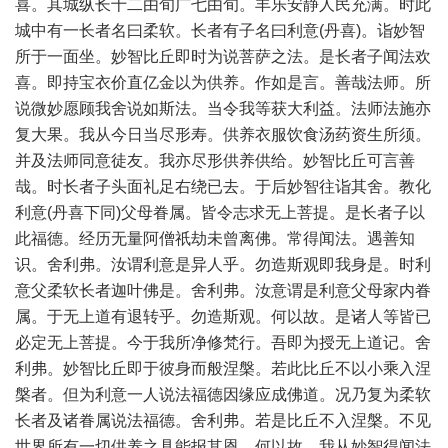
喜。其城纵长十二由旬广七由旬。丰乐安静人民充满。时此
城中有一长者名曰柔软。长者有子名曰利意(丹喜)。诣妙智
所于一面坐。妙智比丘即时为说菩萨之法。是长者子闻法欢
喜。即持宝衣价直亿金以为供养。作如是言。善哉法师。所
说微妙愿顾我舍说如斯法。当令我等获大利益。法师法施亦
复大果。我从今日当尽形寿。供养衣服饮食汤药资生所须。
并及法师同意徒友。我亦尽形供养供给。妙智比丘可言善
哉。时长者子头面礼足右绕已去。于后妙智往诣其舍。教化
利意(丹喜下同)父母眷属。皆令志求无上菩提。是长者子以
此福德。经历无量阿僧祇劫未曾离佛。常得闻法。遇善知
识。舍利弗。汝谓利意是异人乎。勿造斯观即我身是。时利
意父柔软长者迦叶佛是。舍利弗。汝意谓是利意父母家内眷
属。于无上道有退转乎。勿造斯观。何以故。是诸人等皆已
必定无上菩提。今于我所净修梵行。吾即为授无上道记。舍
利弗。妙智比丘即于彼身而般涅槃。若此比丘不以小乘入涅
槃者。但为利意一人说法福德因缘应成佛道。况乃复为柔软
长者及诸眷属说法福德。舍利弗。若是比丘不入涅槃。不见
世界所有一切供养之具能报其恩。何以故。我从妙智得闻法