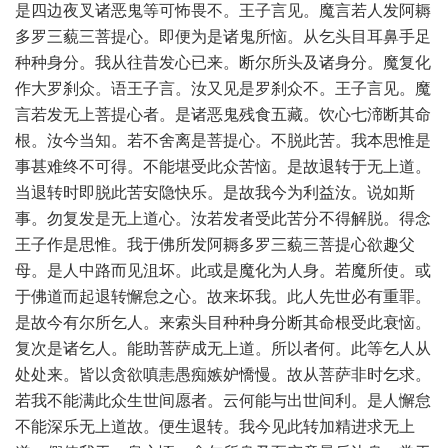
是四边夜叉诸恶鬼等可怖畏不。王子言见。魔言若人发阿耨
多罗三藐三菩提心。即便为是诸鬼所恼。从乞头目耳鼻手足
种种身分。我从往昔发心已来。断尔所头及诸身分。魔复化
作大罗刹众。语王子言。汝又见是罗刹众不。王子言见。魔
言若发无上菩提心者。是诸恶鬼残食五藏。饮心七渧断其命
根。汝今当知。若不舍离是菩提心。不脱此苦。我本思惟是
事甚难终不可得。不能堪受此众苦恼。是故退转于无上道。
当退转时即脱此苦安隐快乐。是故我今为利益汝。说如斯
事。勿复发是无上道心。汝若发者受此苦分不得解脱。得念
王子作是思惟。我于佛所发阿耨多罗三藐三菩提心欲趣父
母。是人中路而见沮坏。此或是魔化为人身。若魔所使。或
于佛道而起退转懈怠之心。故来坏我。此人先世必有重罪。
是故今有尔所乞人。来索头目种种身分断其命根受此衰恼。
复次是诸乞人。能助菩萨成无上道。所以者何。此等乞人从
处处来。皆以贪欲嗔恚愚痴嫉妒憍慢。故从菩萨非时乞求。
若我不能满此众生世间愿者。云何能与出世间利。是人懈怠
不能深乐无上道故。便生退转。我今见此转加精进求无上