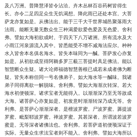
及八万洲。普降慧泽皆令沾洽。卉木丛林百谷药树皆得生
长。亦令二足四足众生无饥渴想。降此雨已还处本宫。大菩
萨龙亦复如是。从佛法出。能于三千大千世界城邑聚落雨大
法雨。能断无量无数众生三种渴爱欲爱色爱及无色爱。舍利
弗。譬如大海初欲成时。于四天下八万诸洲。所有流水及大
小雨江河泉源流入其中。皆悉能受不增不减海法应尔。种种
水入皆舍本名俱名海水。皆失本味同为一醎。菩萨发心亦复
如是。从初欲成至得阿耨多罗三藐三菩提时具足佛法。能以
智慧断众生疑。诸大论师福德智慧善根已成若未成者佛为断
疑。皆失本称但同一号名佛弟子。如大海水等一醎味。我诸
弟子同得离欲一解脱味。舍利弗。譬如大海渐次转深。若大
海水初便顿深。诸求宝者无能得入。以渐渐深乃至无等故成
大海。诸菩萨心亦复如是。初发意时渐渐转深乃成无等。舍
利弗。是菩萨心渐渐深者。是檀波罗蜜。尸波罗蜜。羼提波
罗蜜。毗梨耶波罗蜜。禅波罗蜜。其甚深者。所谓波若波罗
蜜是。无等深者诸佛法也。舍利弗。若菩萨道初便顼深证于
实际。无量众生求法宝者则不能入。舍利弗。譬如大海所以