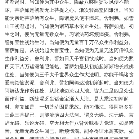
初渐起时。当知便为其中众生。障蔽八哆呵婆罗风便不能
坏。菩萨如是初发无上菩提之心。渐次转高坚固难沮。当知
能为亲近菩萨所有众生。障诸魔风使不恼坏。舍利弗。如雪
山王初渐起时。当知便为诸药草木依止生处。菩萨如是。初
生之时。便为无量无数众生。习诸法药坏烦恼疾。舍利弗。
譬如宝性初始生时。当知便为无量百千万亿众生作利益分。
菩萨如是。从初始起大智宝性。当知便为无量无边阿僧祇众
生作利益分。舍利弗。譬如日天子宫初欲成时。当知便为照
四天下八万诸洲能照能热。菩萨如是从初始起渐渐增长成佛
住处。当知便为三千大千世界众生作大法明。亦能干竭诸贪
爱恚烦恼淤泥。舍利弗。譬如阿耨达池初渐起时。当知便为
阿耨达龙作所住处。从此池边流四大池。皆为二足四足众生
而作利益。断除渴乏生诸金宝渐入大海。是大乘法初渐起
时。亦复如是。一切菩萨因是乘故。能习佛法。得阿耨多罗
三藐三菩提已。则能流演四大法河。谓义无碍。法无碍。言
辞无碍。乐说无碍。空无相无作八背舍味根力觉道。如是诸
音。无量无数众生闻已。断烦恼渴。能令得证永离实际。如