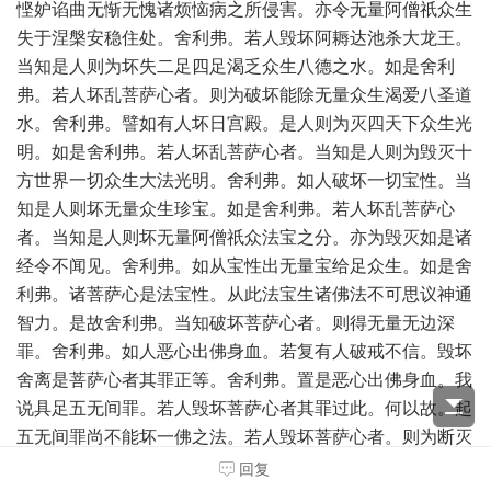
悭妒谄曲无惭无愧诸烦恼病之所侵害。亦令无量阿僧祇众生
失于涅槃安稳住处。舍利弗。若人毁坏阿耨达池杀大龙王。
当知是人则为坏失二足四足渴乏众生八德之水。如是舍利
弗。若人坏乱菩萨心者。则为破坏能除无量众生渴爱八圣道
水。舍利弗。譬如有人坏日宫殿。是人则为灭四天下众生光
明。如是舍利弗。若人坏乱菩萨心者。当知是人则为毁灭十
方世界一切众生大法光明。舍利弗。如人破坏一切宝性。当
知是人则坏无量众生珍宝。如是舍利弗。若人坏乱菩萨心
者。当知是人则坏无量阿僧祇众法宝之分。亦为毁灭如是诸
经令不闻见。舍利弗。如从宝性出无量宝给足众生。如是舍
利弗。诸菩萨心是法宝性。从此法宝生诸佛法不可思议神通
智力。是故舍利弗。当知破坏菩萨心者。则得无量无边深
罪。舍利弗。如人恶心出佛身血。若复有人破戒不信。毁坏
舍离是菩萨心者其罪正等。舍利弗。置是恶心出佛身血。我
说具足五无间罪。若人毁坏菩萨心者其罪过此。何以故。起
五无间罪尚不能坏一佛之法。若人毁坏菩萨心者。则为断灭
一切佛法。舍利弗。譬如杀牛则为已坏乳酪及酥。如是舍利
回复