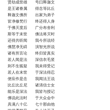
贤劫成世雄 号曰释迦文
是王诸眷属 得念等比丘
释迦文佛所 出家为弟子
皆净修梵行 终还得人身
于佛灭度后 广分布舍利
斯等于末世 佛法将灭时
还得共听闻 我今所说经
佛慧净无碍 演智光所说
诸有所言论 终归皆真实
若人闻是法 深信衣毛竖
则不生狐疑 我未得受记
若人在末世 于深法得忍
便应作是念 我闻法王说
比丘比丘尼 诸清信士女
能乐是深法 我皆与授记
佛说此法时 于大众会中
具满八十亿 七十那由他