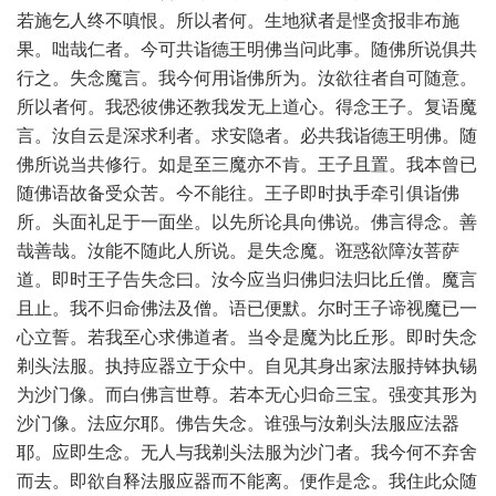
若施乞人终不嗔恨。所以者何。生地狱者是悭贪报非布施
果。咄哉仁者。今可共诣德王明佛当问此事。随佛所说俱共
行之。失念魔言。我今何用诣佛所为。汝欲往者自可随意。
所以者何。我恐彼佛还教我发无上道心。得念王子。复语魔
言。汝自云是深求利者。求安隐者。必共我诣德王明佛。随
佛所说当共修行。如是至三魔亦不肯。王子且置。我本曾已
随佛语故备受众苦。今不能往。王子即时执手牵引俱诣佛
所。头面礼足于一面坐。以先所论具向佛说。佛言得念。善
哉善哉。汝能不随此人所说。是失念魔。诳惑欲障汝菩萨
道。即时王子告失念曰。汝今应当归佛归法归比丘僧。魔言
且止。我不归命佛法及僧。语已便默。尔时王子谛视魔已一
心立誓。若我至心求佛道者。当令是魔为比丘形。即时失念
剃头法服。执持应器立于众中。自见其身出家法服持钵执锡
为沙门像。而白佛言世尊。若本无心归命三宝。强变其形为
沙门像。法应尔耶。佛告失念。谁强与汝剃头法服应法器
耶。应即生念。无人与我剃头法服为沙门者。我今何不弃舍
而去。即欲自释法服应器而不能离。便作是念。我住此众随