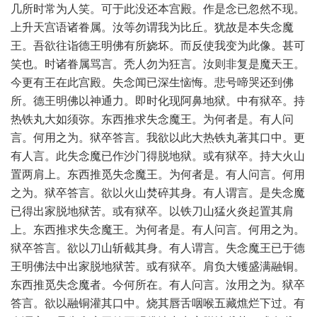
几所时常为人笑。可于此没还本宫殿。作是念已忽然不现。
上升天宫语诸眷属。汝等勿谓我为比丘。犹故是本失念魔
王。吾欲往诣德王明佛有所娆坏。而反使我变为此像。甚可
笑也。时诸眷属骂言。秃人勿为狂言。汝则非复是魔天王。
今更有王在此宫殿。失念闻已深生恼悔。悲号啼哭还到佛
所。德王明佛以神通力。即时化现阿鼻地狱。中有狱卒。持
热铁丸大如须弥。东西推求失念魔王。为何者是。有人问
言。何用之为。狱卒答言。我欲以此大热铁丸著其口中。更
有人言。此失念魔已作沙门得脱地狱。或有狱卒。持大火山
置两肩上。东西推觅失念魔王。为何者是。有人问言。何用
之为。狱卒答言。欲以火山焚碎其身。有人谓言。是失念魔
已得出家脱地狱苦。或有狱卒。以铁刀山猛火炎起置其肩
上。东西推求失念魔王。为何者是。有人问言。何用之为。
狱卒答言。欲以刀山斩截其身。有人谓言。失念魔王已于德
王明佛法中出家脱地狱苦。或有狱卒。肩负大镬盛满融铜。
东西推觅失念魔者。今何所在。有人问言。汝用之为。狱卒
答言。欲以融铜灌其口中。烧其唇舌咽喉五藏燋烂下过。有