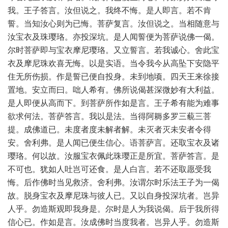
我。王子答言。汝但说之。我终不悔。是人即言。若不肯
誓。当知汝心则为已悔。菩萨复言。汝但说之。当相随意与
汝宝衣及珠璎珞。亦投深坑。是人闻誓便为菩萨说佛一偈。
尔时菩萨即与宝衣摩尼璎珞。又立誓言。若我诚心。舍此宝
衣及摩尼珠欢喜无悔。以是实语。当令我今从高坠下安隐平
住无所伤损。作是誓已便自投身。未到地顷。四天王来徐接
置地。安立而曰。咄人希有。佛所说偈甚深微妙有大利益。
是人即便从高而下。到菩萨所作如是言。王子希有能为难事
欲求何法。菩萨答言。我以是法。当得阿耨多罗三藐三菩
提。成佛道已。未度者度未解者解。未灭者灭未安者令得
安。舍利弗。是人闻已便生信心。语菩萨言。还取宝衣及诸
璎珞。何以故。汝服宝衣佩此珠璎正是所宜。菩萨答言。是
不可也。犹如人吐岂可还食。是人白言。若不还取愿受我
悔。后作佛时当见救济。舍利弗。汝谓尔时乐法王子为一偈
故。脱身宝衣及摩尼珠与彼人已。又以自身投深坑者。岂异
人乎。勿造斯观即我身是。尔时是人为我说偈。后于我所得
信心已。作如是言。汝成佛时当度我者。岂异人乎。勿造斯