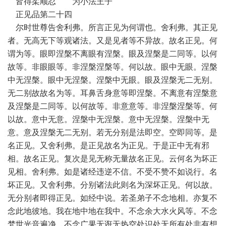
皆得柔顺忍 为小法王子
正见品第二十四
尔时世尊告舍利弗。所言正见为何谓也。舍利弗。其正见
者。无高无下等观诸法。又是见者等不异故。故名正见。何
谓为等。眼即涅槃不离眼有涅槃。眼及涅槃是二同等。以何
故等。非眼眼等。非涅槃涅槃等。何以故。眼中无眼。涅槃
中无涅槃。眼中无涅槃。涅槃中无眼。眼及涅槃无二无别。
无二别故故名为等。耳鼻舌身意等即涅槃。不离意有涅槃意
及涅槃是二同等。以何故等。非意意等。非涅槃涅槃等。何
以故。意中无意。涅槃中无涅槃。意中无涅槃。涅槃中无
意。意及涅槃无二无别。若无分别是法即空。空即同等。是
名正见。又舍利弗。是正见故名为正见。于是正中无有邪
相。故名正见。复次是见无称无量故名正见。云何名为坏正
见相。舍利弗。如是诸经违逆不信。不受不赞不如说行。名
坏正见。又舍利弗。分别诸法此则名为深坏正见。何以故。
无分别者即得正见。如经中说。若圣弟子不念地相。亦复不
念此地彼地。我在地中地在我中。不念余大水火风等。不念
梵世光音遍净。不念广果无诳无热空处识处无所有处非有想