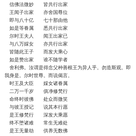
信佛法微妙 皆共行出家
王闻子出家 亦舍国尊位
即与八十亿 七十那由他
如是等眷属 悉共行出家
尔时王夫人 闻王出家已
与八万婇女 亦共行出家
皆随此王子 而发大乘心
如是赞出家 谁不随学者
舍利弗。汝谓是得念父种善根王为异人乎。勿造斯观。即
我身是。尔时世尊。而说偈言。
时王及大臣 婇女诸眷属
二万一千岁 俱净修梵行
命终时彼佛 处众而微笑
与彼王授记 说其本行愿
是王修梵行 深发大乘愿
终不堕诸难 常生无难处
是王无量劫 供养无数佛