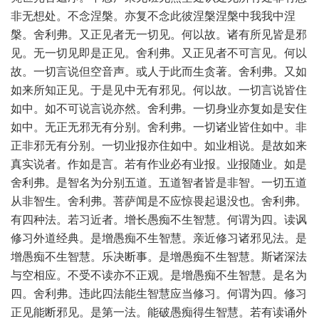
非无想处。不念涅槃。亦复不念此彼涅槃涅槃中我我中涅
槃。舍利弗。又正见者无一切见。何以故。诸有所见皆是邪
见。无一切见即是正见。舍利弗。又正见者不可言见。何以
故。一切言说但空音声。或人于此而生贪著。舍利弗。又如
如来所知正见。于是见中无有邪见。何以故。一切言说皆住
如中。如不可说言说亦然。舍利弗。一切身业亦复如是安住
如中。无正无邪无有分别。舍利弗。一切诸业皆住如中。非
正非邪无有分别。一切业报亦住如中。如业相说。是故如来
真实说者。作如是言。若有作业必有业报。业报随业。如是
舍利弗。是智名为分别五道。五道智者皆是非智。一切五道
从非智生。舍利弗。菩萨闻是不应惊畏起退没也。舍利弗。
有四种法。若习近者。增长愚痴不生智慧。何谓为四。读讽
修习外道经典。是增愚痴不生智慧。亲近修习诸邪见法。是
增愚痴不生智慧。乐决断事。是增愚痴不生智慧。斯诸深法
与空相应。不受不读亦不正观。是增愚痴不生智慧。是名为
四。舍利弗。违此四法能生智慧应当修习。何谓为四。修习
正见能断邪见。是第一法。能破愚痴得生智慧。若有读诵外