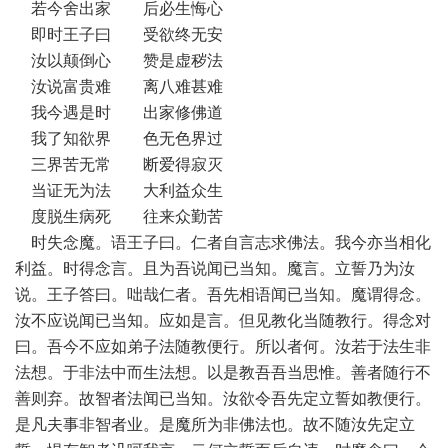
若今舍出家 后必生悔心
即时王子曰 受欲终无安
汝以颠倒心 赞是虚秽法
汝说富贵难 离八难甚难
我今遇是时 出家修佛道
我了知欲界 色无色界过
三界苦无常 断爱得寂灭
当证无为法 大利益众生
度脱生病死 往来众勤苦
时失念魔。语王子曰。仁者自言志求佛法。我今亦当相化
利益。时得念言。且为吾说闻已当知。魔言。立誓乃为汝
说。王子答曰。咄哉仁者。吾先相语闻已当知。魔谓得念。
汝不应说闻已当知。应如是言。但见教化当随教行。得念对
曰。吾今不应如弟子法随教便行。所以者何。汝若于法生非
法想。于非法中而生法想。以是教吾吾当思惟。善者随行不
善则弃。故智者法闻已当知。汝欲令吾先定立誓如教便行。
是凡夫事非智者业。是魔所为非佛法也。故不随汝先定立