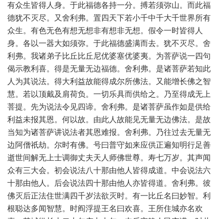
有众生皆得人身。于此福德各持一分。搏若须弥山。而此福
德犹不灭尽。又舍利弗。置四天下若小千中千大千世界所有
众生。有色无色有想无想非有想非无想。假令一时皆得人
身。各以一器大如须弥。于此福德盛满而去。犹不灭尽。舍
利弗。我诸弟子比丘比丘尼优婆塞优婆夷。为菩萨说一四句
偈示教利喜。得是无量无边福德。舍利弗。是诸菩萨若知此
人为其说法。得大利益故能得成尔所佛法。又能增长佛之智
慧。若以顶戴及肩荷负。一切乐具而供给之。乃至得成无上
菩提。先为说法令见四谛。舍利弗。是诸菩萨虽作如是供给
利益未报其恩。何以故。由此人故能见无量无边佛法。是故
当知为诸菩萨讲说法者其恩难报。舍利弗。乃往过去无量无
边阿僧祇劫。尔时有佛。号曰普守如来应供正遍知明行足善
逝世间解无上士调御丈夫天人师佛世尊。寿七万岁。其声闻
众有三大会。初会说法八十那由他人皆得成道。中会说法六
十那由他人。后会说法四十那由他人亦皆得道。舍利弗。彼
佛灭后正法住世满四千岁法欲灭时。有一比丘名曰妙智。利
根聪达多闻智慧。时阎浮提王名曰欢喜。王所住城亦名欢