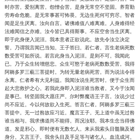
时亦苦。爱别离苦。怨憎会苦。是身无常空不坚固。养育勤
劳寿命危脆。是无常事甚可怖畏。无边生死何可穷尽。智者
闻是足生厌离。汝向自言。诸佛难值八难离难。人身难得经
法难闻信之亦难。汝今皆已具得斯事。不应空舍当生厌离。
即于此身便入泥洹。我本意者正欲说此。故先令汝立决定
誓。乃谓我言闻已当知。王子答曰。若仁者。言生老病死数
数受苦可如所说。若言此身当入泥洹。是则不可。我闻此
已。乃于众生转增慈悲。众生可愍于老病死数数受苦。我得
阿耨多罗三藐三菩提时。为转无量老病死苦。而为说法令得
永离。仁者希有大见利益。我闻汝说生死苦时。便于众生而
起大悲救护之心。若我此身即入泥洹谁当救者。又今于汝闻
是事已。转坚固我大愿庄严。尔时弊魔语王子言。汝说少过
尚不应近。今以何故欲入生死。答言仁者。阿耨多罗三藐三
菩提中。无一过咎故应习近。魔言王子。无上道中虽无过咎
谁当相与。我求佛道尚不能得。而况汝耶。我本生念当得佛
道。发是邪心。即时便有无数乞人。来从我索头目髓脑及诸
身分。又言王子。我舍头目及手足等与诸乞人。血流成河。