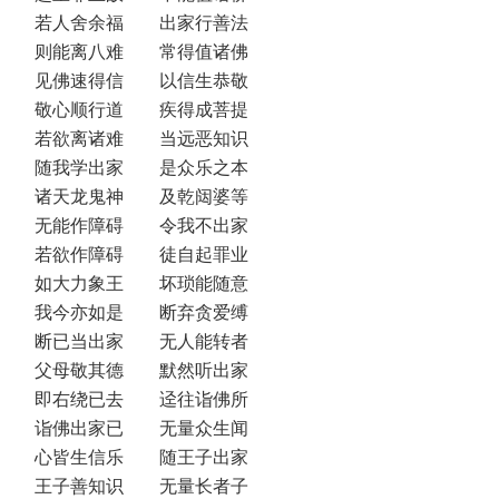
若人舍余福 出家行善法
则能离八难 常得值诸佛
见佛速得信 以信生恭敬
敬心顺行道 疾得成菩提
若欲离诸难 当远恶知识
随我学出家 是众乐之本
诸天龙鬼神 及乾闼婆等
无能作障碍 令我不出家
若欲作障碍 徒自起罪业
如大力象王 坏琐能随意
我今亦如是 断弃贪爱缚
断已当出家 无人能转者
父母敬其德 默然听出家
即右绕已去 迳往诣佛所
诣佛出家已 无量众生闻
心皆生信乐 随王子出家
王子善知识 无量长者子