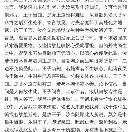
此言。我是深心求益利者。为汝尽形作善知识。今可舍是颠
倒邪见。王子当知。是无上道难得难证。汝复欲见诸大菩萨
命终之后所生处不。答言欲见。时失念魔即于其处化大地
狱。语王子言。汝今见是地狱众生种种考掠受诸苦不。王子
言见。魔言是人皆坐先世初发无上菩提心时。非时求者强来
从索所爱重物。以悭惜故起嗔恨心受此罪报。但为外物尚生
此中。况复来索头目髓脑而无嗔心。以嗔心故便受此罪。汝
若悭惜不肯与者则生是中。设复与之而生嗔恨亦堕是中。二
边不免俱受此苦。王子当知。若施求者不生嗔心。此诸夜叉
亦于胎中。生时生已杀害割截。分裂支体各自持去。王子当
知。是菩萨道二边有过。若与不与俱亦不善。汝不信我。当
问是人何故生此。王子问言。咄诸仁者。汝以何故皆生是
处。诸人答言。我等往昔修佛道时。于诸求者生悭贪心故生
此中。又言我等本求佛道。诸乞人来割截我身。我于尔时生
嗔恨心故堕斯处。是故王子。汝当随顺此人所说。莫入是中
后生悔恨。尔时王子。即谓魔曰。咄哉仁者。深见利益。示
我地狱及此菩萨。吾从今日于所重物。无有悭吝不施之心。