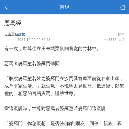
佛经
恶骂经
点击重新加载
KKK
楼主
2024-12-29 20:36:48
2342
0
有一次，世尊住在王舍城栗鼠飼養處的竹林中。
惡罵者婆羅墮若婆羅門聽聞：
「聽說婆羅墮若姓之婆羅門在沙門喬答摩面前從在家出家，
成為非家生活。」就生氣、不悅地去見世尊。抵達後，以無
禮的、粗惡的言語責罵、誹謗世尊。
當這麼說時，世尊對惡罵者婆羅墮若婆羅門這麼說：
「婆羅門！你怎麼想：是否[有]你的朋友、同僚、親族、親