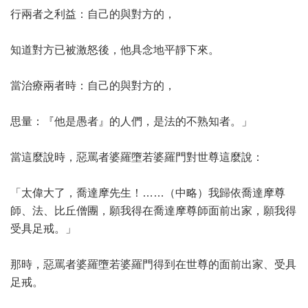
行兩者之利益：自己的與對方的，
知道對方已被激怒後，他具念地平靜下來。
當治療兩者時：自己的與對方的，
思量：『他是愚者』的人們，是法的不熟知者。」
當這麼說時，惡罵者婆羅墮若婆羅門對世尊這麼說：
「太偉大了，喬達摩先生！……（中略）我歸依喬達摩尊
師、法、比丘僧團，願我得在喬達摩尊師面前出家，願我得
受具足戒。」
那時，惡罵者婆羅墮若婆羅門得到在世尊的面前出家、受具
足戒。