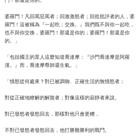
門！那還是你的。
婆羅門！凡回罵惡罵者；回激激怒者；回批批評者的人，婆
羅門！這被稱為『一起吃；交換。』我們既不與你一起吃，
也不與你交換，婆羅門！那還是你的；婆羅門！那還是你
的。」
「包括國王的眾人這麼知道喬達摩：『沙門喬達摩是阿羅
漢。』而，喬達摩尊師還生氣。」
「憤怒從何處來？對已被調御、正確生活的無憤怒者；
對從正確地瞭解的解脫者；對像這樣的寂靜者來說。
對已發怒者發怒回去，那樣對他只會更糟，
不對已發怒者發怒回去，他打勝難勝利的戰鬥。