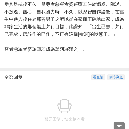
受具足戒後不久，當尊者惡罵者婆羅墮若住於獨處、隱退、
不放逸、熱心、自我努力時，不久，以證智自作證後，在當
生中進入後住於那善男子之所以從在家而正確地出家，成為
非家生活的那個無上梵行目標，他證知：「出生已盡，梵行
已完成，應該作的已作，不再有這樣[輪迴]的狀態了。」
尊者惡罵者婆羅墮若成為眾阿羅漢之一。
全部回复
看全部
倒序浏览
暂无回复，快来抢沙发