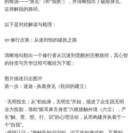
的根源——“身见”（即“我执”），并清晰指出了破除身见、
证得解脱的路径。
以下是对此解读与梳理：
📜 修行次第：从迷到悟的破执之路
清晰地勾勒出一个修行者从沉迷到觉醒的完整路径，其心智
的转变与升华过程可概括为下图：
图片描述日志图片
第一步：迷途 - 执着身见（轮回的建立）
· 无明投生：从“初始身，无明生”开始，描述了众生因无明
业力投胎，借助“眼耳鼻舌身意”六根接触外境（六尘），产
生“触、受、想、行、识”的心理活动，从而构建并执着于一
个“自我”。
· 循环认证：“身触告知识识别，识又告知身过程。互辨别，