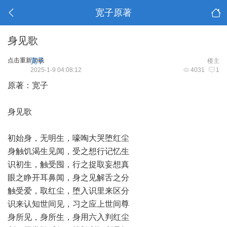
宽子原著
身见歌
点击重新加载
宽子
楼主
2025-1-9 04:08:12
4031
1
原著：宽子
身见歌
初始身，无明生，嚎啕大哭堕红尘
身触饥渴生见闻，受之想行记忆生
识初生，触受囤，行之捉取妄想真
眼之睁开耳鼻闻，身之见解舌之分
触受爱，取红尘，堕入识里来区分
识来认知世间见，习之应上世间尊
身所见，身所生，身用六入判红尘