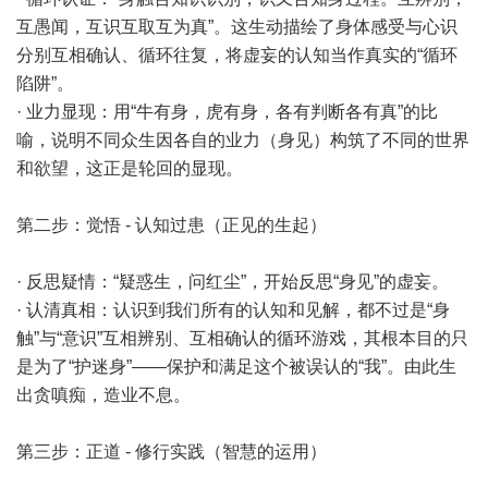
互愚闻，互识互取互为真”。这生动描绘了身体感受与心识
分别互相确认、循环往复，将虚妄的认知当作真实的“循环
陷阱”。
· 业力显现：用“牛有身，虎有身，各有判断各有真”的比
喻，说明不同众生因各自的业力（身见）构筑了不同的世界
和欲望，这正是轮回的显现。
第二步：觉悟 - 认知过患（正见的生起）
· 反思疑情：“疑惑生，问红尘”，开始反思“身见”的虚妄。
· 认清真相：认识到我们所有的认知和见解，都不过是“身
触”与“意识”互相辨别、互相确认的循环游戏，其根本目的只
是为了“护迷身”——保护和满足这个被误认的“我”。由此生
出贪嗔痴，造业不息。
第三步：正道 - 修行实践（智慧的运用）