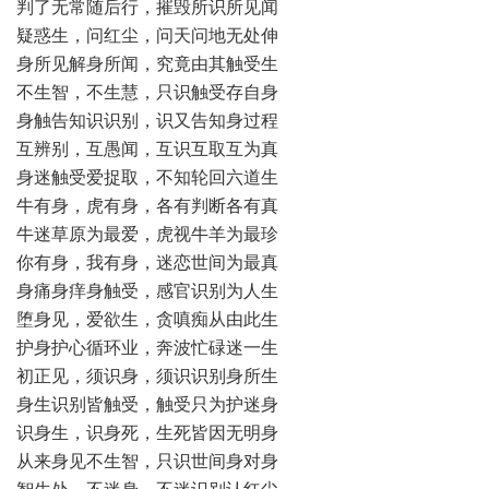
判了无常随后行，摧毁所识所见闻
疑惑生，问红尘，问天问地无处伸
身所见解身所闻，究竟由其触受生
不生智，不生慧，只识触受存自身
身触告知识识别，识又告知身过程
互辨别，互愚闻，互识互取互为真
身迷触受爱捉取，不知轮回六道生
牛有身，虎有身，各有判断各有真
牛迷草原为最爱，虎视牛羊为最珍
你有身，我有身，迷恋世间为最真
身痛身痒身触受，感官识别为人生
堕身见，爱欲生，贪嗔痴从由此生
护身护心循环业，奔波忙碌迷一生
初正见，须识身，须识识别身所生
身生识别皆触受，触受只为护迷身
识身生，识身死，生死皆因无明身
从来身见不生智，只识世间身对身