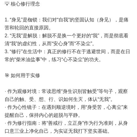
💡 核心修行理念
1. “身见”是枷锁：我们对“自我”的坚固认知（身见），是痛
苦和轮回的直接原因。
2. “无我”是解脱：解脱不是换一个更好的“我”，而是彻底看
清“我”的虚幻性，从而“安心身”而“不染尘”。
3. “修行”在生活中：真正的修行不在于逃避世间，而是在日
常的“柴米油盐事”中，练习“心不染尘”的功夫。
🎯 如何用于实修
· 作为观修对境：常读思维“身生识别皆触受”等句子，观察
自己的触、受、想、行、识如何生灭，体认“无我”。
· 作为心性镜子：在遇到顺逆境时，用“身受苦，心离尘”来
提醒自己，保持内心的超脱与平静。
· 作为修行指南：将“善戒行，立正身”作为行为准则，从身
口意三业上净化自己，为实证无我打下坚实基础。