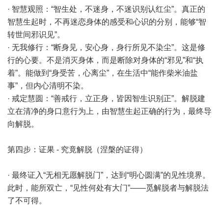
· 智慧观照：“智生处，不迷身，不迷识别认红尘”。真正的
智慧生起时，不再迷恋身体的感受和心识的分别，能够“智
转世间邪识见”。
· 无我修行：“断身见，安心身，身行所见不染尘”。这是修
行的心要。不是消灭身体，而是断除对身体的“邪见”和“执
着”。能做到“身受苦，心离尘”，在生活中“能作柴米油盐
事”，但内心清明不染。
· 戒定慧圆：“善戒行，立正身，皆因智生识别正”。解脱建
立在清净的身口意行为上，由智慧生起正确的行为，最终导
向解脱。
第四步：证果 - 究竟解脱（涅槃的证得）
· 最终证入“无相无愿解脱门”，达到“明心圆满”的见性境界。
此时，能所双亡，“见性何处有大门”——觅解脱者与解脱法
了不可得。