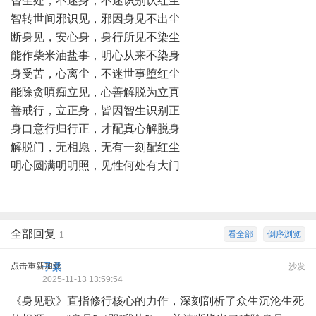
智生处，不迷身，不迷识别认红尘
智转世间邪识见，邪因身见不出尘
断身见，安心身，身行所见不染尘
能作柴米油盐事，明心从来不染身
身受苦，心离尘，不迷世事堕红尘
能除贪嗔痴立见，心善解脱为立真
善戒行，立正身，皆因智生识别正
身口意行归行正，才配真心解脱身
解脱门，无相愿，无有一刻配红尘
明心圆满明明照，见性何处有大门
全部回复
看全部
倒序浏览
1
点击重新加载
子柔
沙发
2025-11-13 13:59:54
《身见歌》直指修行核心的力作，深刻剖析了众生沉沦生死