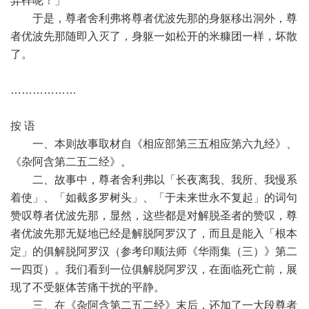
异样呢！」
于是，尊者舍利弗将尊者优波先那的身躯移出洞外，尊
者优波先那随即入灭了，身躯一如松开的米糠团一样，坏散
了。
………………
按 语
一、本则故事取材自《相应部第三五相应第六九经》、
《杂阿含第二五二经》。
二、故事中，尊者舍利弗以「长夜离我、我所、我慢系
着使」、「如截多罗树头」、「于未来世永不复起」的词句
赞叹尊者优波先那，显然，这些都是对解脱圣者的赞叹，尊
者优波先那无疑地已经是解脱阿罗汉了，而且是能入「根本
定」的俱解脱阿罗汉（参考印顺法师《华雨集（三）》第二
一四页）。我们看到一位俱解脱阿罗汉，在面临死亡前，展
现了不受躯体苦痛干扰的平静。
三、在《杂阿含第二五二经》末后，还加了一大段尊者