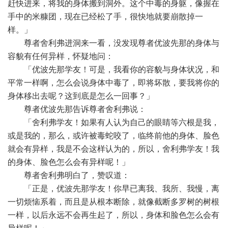
赶快进来，将我的身体搬到洞外。这个中毒的身躯，像握在
手中的米糠团，现在已经松了手，很快地就要崩散掉一
样。」
尊者舍利弗进洞来一看，没发现尊者优波先那的身体与
容貌有任何异样，怀疑地问：
「优波先那学友！可是，我看你的容貌与身体状况，和
平常一样啊，怎么会说身体中毒了，即将坏散，要我将你的
身体移出去呢？这到底是怎么一回事？」
尊者优波先那告诉尊者舍利弗说：
「舍利弗学友！如果有人认为自己的眼睛等六根是我，
或是我的，那么，或许被毒蛇咬了，临终前他的身体、脸色
就会有异样，我是不会这样认为的，所以，舍利弗学友！我
的身体、脸色怎么会有异样呢！」
尊者舍利弗明白了，赞叹道：
「正是，优波先那学友！你早已离我、我所、我慢，离
一切烦恼系着，而且是从根本断除，就像截断多罗树的树根
一样，以后永远不会再生起了，所以，身体和脸色怎么会有