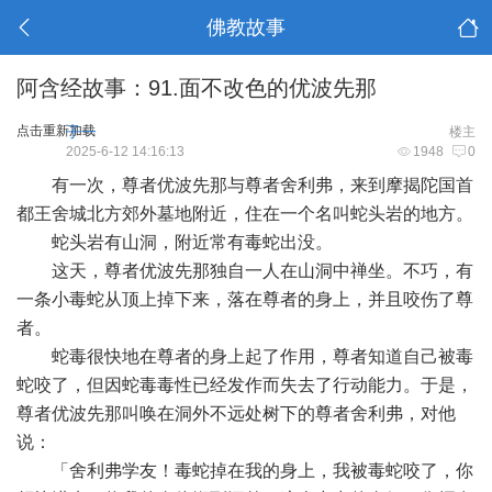
佛教故事
阿含经故事：91.面不改色的优波先那
点击重新加载
子一
楼主
2025-6-12 14:16:13
1948
0
有一次，尊者优波先那与尊者舍利弗，来到摩揭陀国首
都王舍城北方郊外墓地附近，住在一个名叫蛇头岩的地方。
蛇头岩有山洞，附近常有毒蛇出没。
这天，尊者优波先那独自一人在山洞中禅坐。不巧，有
一条小毒蛇从顶上掉下来，落在尊者的身上，并且咬伤了尊
者。
蛇毒很快地在尊者的身上起了作用，尊者知道自己被毒
蛇咬了，但因蛇毒毒性已经发作而失去了行动能力。于是，
尊者优波先那叫唤在洞外不远处树下的尊者舍利弗，对他
说：
「舍利弗学友！毒蛇掉在我的身上，我被毒蛇咬了，你