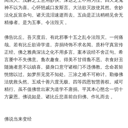
闻法人。浅解之士意用妙快。深达之士不用为佳。四天龙鬼
神不以为喜。心怀悒戚口发斯言。大法欲灭故使其然。舍妙
法化反宣杂句。诸天流泪速逝而去。五由是正法稍稍见舍无
精修者。是为五事。令法毁灭 。
佛告比丘。吾灭度后。有此邪事十五之乱令法毁灭。一何痛
哉。若有比丘欲谛学道。弃捐绮饰不求名闻。质朴守真宣传
正经。佛之雅典深法之化不用多言。案本说经不舍正句。希
言屡中不失佛意。麁衣趣食。得美不甘得麁不恶。衣食好丑
随施者意不以瞋喜。摄身口意守诸根门不违佛教。念命甚矩
恍惚以过。如梦所见觉不知处。三涂之难不可称计。勤修佛
法犹救头然。五戒十善六度无极。四等四恩智慧善权。咸可
精行。虽不值佛世出家为道学不唐捐。平其本心愍念一切十
方蒙恩。佛说如是。诸比丘悲喜前自归佛。作礼而去 。
佛说当来变经