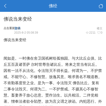
佛经
佛说当来变经
点击重新加载
宽子
楼主
2025-8-2 05:08:39
2211
0
佛说当来变经
闻如是。一时佛在舍卫国祇树给孤独园。与大比丘众俱。比
丘五百及诸菩萨 尔时世尊告诸比丘。将来之世当有比丘。
因有一法不从法化。令法毁灭不得长益。何谓为一。不护禁
戒。不能守心。不修智慧。放逸其意。唯求善名不顺道教。
不肯勤慕度世之业。是为一事。令法毁灭 佛告比丘。复有
二事令法毁灭。何谓为二。一不护禁戒。不摄其心不修智
慧。畜妻养子放心恣意。贾作治生。以共相活。二伴党相
著。憎奉法者欲令陷堕。故为言义谓之谀谄。内犯恶行。外