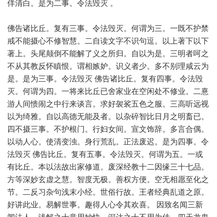
佯清白。是为二事。令法毁灭 。
佛告诸比丘。复有三事。令法毁灭。何谓为三。一既不护禁
戒不能摄心不修智慧。二自读文字不识句逗。以上著下以下
著上。头尾颠倒不能解了义之所归。自以为是。三明者呵之
不从其教反怀瞋恨。谓相嫉妒。识义者少。多不别理咸云为
是。是为三事。令法毁灭 佛告诸比丘。复有四事。令法毁
灭。何谓为四。一将来比丘已舍家业在空闲处不修业。二憙
游人间愦闹之中行来谈言。求好袈裟五色之服。三高听远视
以为绮雅。自以高德无能及者。以杂碎智比日月之明畜已。
四不摄三事。不护根门。行妇女间。宣文饰辞。多言合偶。
以动人心。使清变浊。身行荒乱。正法废迟。是为四事。令
法毁灭 佛告比丘。复有五事。令法毁灭。何谓为五。一或
有比丘。本以法故出家修道。废深经教十二因缘三十七品。
方等深妙玄虚之慧。智度无极。善权方便。空无相愿至化之
节。二反习杂句浅末小经。世俗行故。王者经典乱道之原。
好讲此业。易解世事。趣得人心令其欢喜。 因致名闻三新