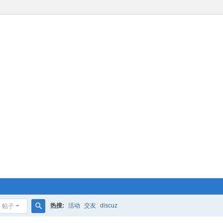
热搜:
活动
交友
discuz
帖子
搜