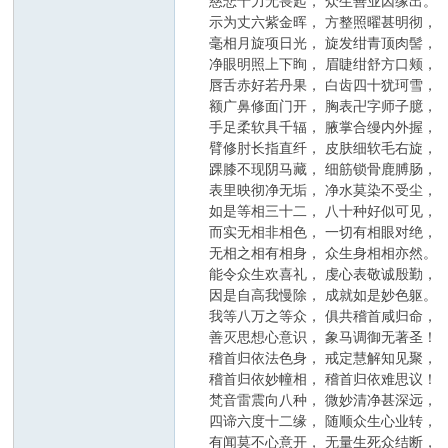
慈悲十力无畏起， 众生善业因缘出。
示为丈六紫金晖， 方整照曜甚明彻，
毫相月旋项日光， 旋发绀青顶肉髻，
净眼明照上下眴， 眉睫绀舒方口颊，
唇舌赤好若丹果， 白齿四十犹珂雪，
额广鼻修面门开， 胸表卍字师子臆，
手足柔软具千辐， 腋掌合缦内外握，
臂修肘长指直纤， 皮肤细软毛右旋，
踝膝不现阴马藏， 细筋锁骨鹿膊肠，
表里映彻净无垢， 净水莫染不受尘，
如是等相三十二， 八十种好似可见，
而实无相非相色， 一切有相眼对绝，
无相之相有相身， 众生身相相亦然。
能令众生欢喜礼， 虔心表敬诚殷勤，
因是自高我慢除， 成就如是妙色躯。
我等八万之等众， 俱共稽首咸归命，
善灭思想心意识， 象马调御无著圣！
稽首归依法色身， 戒定慧解知见聚，
稽首归依妙幢相， 稽首归依难思议！
梵音雷震向八种， 微妙清净甚深远，
四谛六度十二缘， 随顺众生心业转，
有闻莫不心意开， 无量生死众结断，