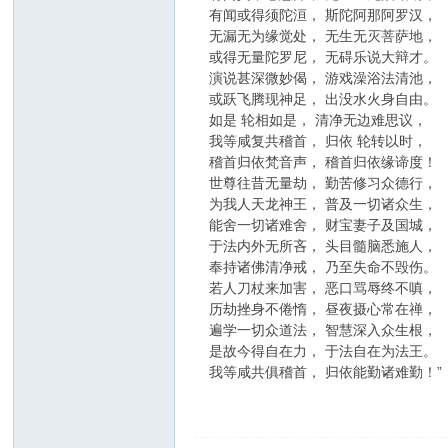
有闻或得须陀洹， 斯陀阿那阿罗汉，
无漏无为缘觉处， 无生无灭菩萨地，
或得无量陀罗尼， 无碍乐说大辩才。
演说甚深微妙偈， 游戏澡浴法清池，
或跃飞腾现神足， 出没水火身自由。
如是 轮相如是， 清净无边难思议，
我等咸复共稽首， 归依 轮转以时，
稽首归依梵音声， 稽首归依缘谛度！
世尊往昔无量劫， 勤苦修习众德行，
为我人天龙神王， 普及一切诸众生，
能舍一切诸难舍， 财宝妻子及国城，
于法内外无所吝， 头目髓脑悉施人，
奉持诸佛清净戒， 乃至失命不毁伤。
若人刀杖来加害， 恶口骂辱终不嗔，
历劫挫身不倦惰， 昼夜摄心常在禅，
遍学一切众道法， 智慧深入众生根，
是故今得自在力， 于法自在为法王。
我等咸共俱稽首， 归依能勤诸难勤！”