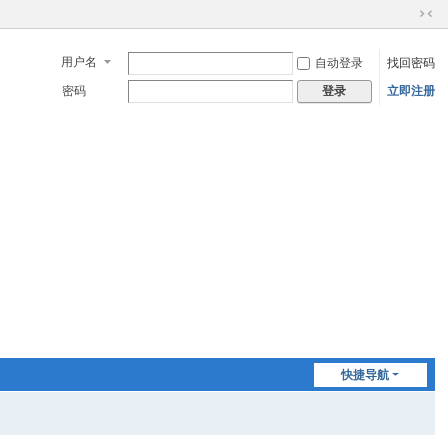
切
换
用户名
自动登录
找回密码
到
窄
密码
立即注册
登录
版
快捷导航