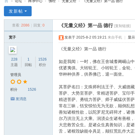
»
论坛
›
禅净中心
›
佛经
›
无量义经
›
《无量义经》第一品 德行
禅
发新帖
净
《无量义经》第一品 德行
查看:
2086
|
回复:
0
[复制链接]
中
心
宽子
发表于 2025-8-2 05:19:21
来自手机
|
显
《无量义经》第一品 德行
228
1
1526
如是我闻：一时，佛在王舍城耆阇崛山中
主题
回帖
积分
优婆夷俱。大转轮王、小转轮王，金轮、
华种种供养，供养佛已，退一面坐。
管理员
其菩萨名曰：文殊师利法王子、大威德藏
积分
1526
菩萨、大势至菩萨、常精进菩萨、宝印手
发消息
精进菩萨、勇锐力菩萨、师子威猛伏菩萨
常在三昧，恬安惔怕无为无欲，颠倒乱想
善知诸根性欲，以陀罗尼无碍辩才，诸佛
尔乃洪注无上大乘。润渍众生诸有善根，
大悲救苦众生。是诸众生真善知识，是诸
舌，诸根毁缺能令具足，颠狂荒乱作大正