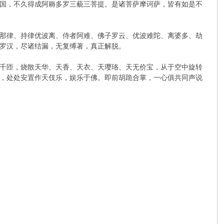
国，不久得成阿耨多罗三藐三菩提。是诸菩萨摩诃萨，皆有如是不
那律、持律优波离、侍者阿难、佛子罗云、优波难陀、离婆多、劫
罗汉，尽诸结漏，无复缚著，真正解脱。
千匝，烧散天华、天香、天衣、天璎珞、天无价宝，从于空中旋转
，处处安置作天伎乐，娱乐于佛。即前胡跪合掌，一心俱共同声说