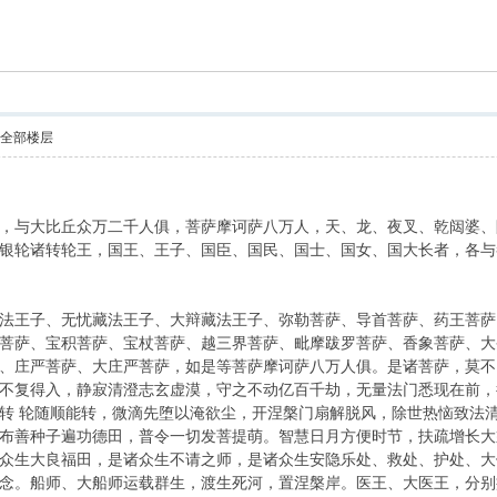
索
示全部楼层
，与大比丘众万二千人俱，菩萨摩诃萨八万人，天、龙、夜叉、乾闼婆、
银轮诸转轮王，国王、王子、国臣、国民、国士、国女、国大长者，各与
法王子、无忧藏法王子、大辩藏法王子、弥勒菩萨、导首菩萨、药王菩萨
菩萨、宝积菩萨、宝杖菩萨、越三界菩萨、毗摩跋罗菩萨、香象菩萨、大
、庄严菩萨、大庄严菩萨，如是等菩萨摩诃萨八万人俱。是诸菩萨，莫不
不复得入，静寂清澄志玄虚漠，守之不动亿百千劫，无量法门悉现在前，
转 轮随顺能转，微滴先堕以淹欲尘，开涅槃门扇解脱风，除世热恼致法
布善种子遍功德田，普令一切发菩提萌。智慧日月方便时节，扶疏增长大
众生大良福田，是诸众生不请之师，是诸众生安隐乐处、救处、护处、大
念。船师、大船师运载群生，渡生死河，置涅槃岸。医王、大医王，分别