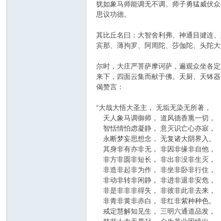
犹如象马师能调无不调。师子勇猛威伏众
思议功德。
其比丘名曰：大智舍利弗、神通目揵连、
宾那、薄拘罗、阿周陀、莎伽陀、头陀大
尔时，大庄严菩萨摩诃萨，遍观众坐各定
来下，四面云集而献于佛。天厨、天钵器
偈赞言：
“大哉大悟大圣主， 无垢无染无所著，
天人象马调御师， 道风德香熏一切，
智恬情怕虑凝静， 意灭识亡心亦寂，
永断梦妄思想念， 无复诸大阴界入。
其身非有亦非无， 非因非缘非自他，
非方非圆非短长， 非出非没非生灭，
非造非起非为作， 非坐非卧非行住，
非动非转非闲静， 非进非退非安危，
非是非非非得失， 非彼非此非去来，
非青非黄非赤白， 非红非紫种种色。
戒定慧解知见生， 三明六通道品发，