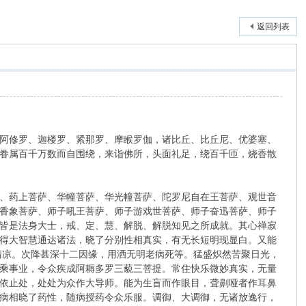
返回列表
阿修罗、迦楼罗、紧那罗、摩睺罗伽，诸比丘、比丘尼、优婆塞、
眷属百千万数而自围绕，来诣佛所，头面礼足，绕百千匝，烧香散
、药上菩萨、华幢菩萨、华光幢菩萨、陀罗尼自在王菩萨、观世音
香象菩萨、师子吼王菩萨、师子游戏世菩萨、师子奋迅菩萨、师子
皆是法身大士，戒、定、慧、解脱、解脱知见之所成就。其心禅寂
得大智慧通达诸法，晓了分别性相真实，有无长短明现显白。又能
清凉。次降甚深十二因缘，用洒无明老病死等。猛盛炽然苦聚日光，
乘事业，令众疾成阿耨多罗三藐三菩提。常住快乐微妙真实，无量
依止处，处处为众作大导师。能为生盲而作眼目，聋劓哑者作耳鼻
病相晓了药性，随病授药令众乐服。调御、大调御，无诸放逸行，