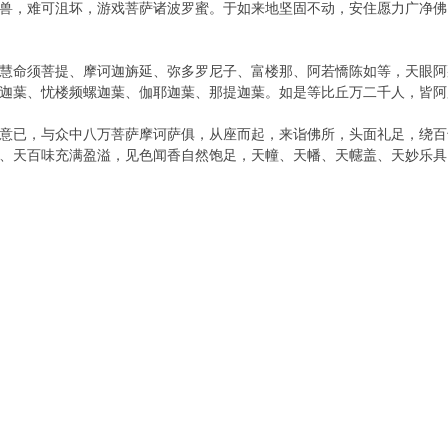
兽，难可沮坏，游戏菩萨诸波罗蜜。于如来地坚固不动，安住愿力广净佛
慧命须菩提、摩诃迦旃延、弥多罗尼子、富楼那、阿若憍陈如等，天眼阿
迦葉、忧楼频螺迦葉、伽耶迦葉、那提迦葉。如是等比丘万二千人，皆阿
意已，与众中八万菩萨摩诃萨俱，从座而起，来诣佛所，头面礼足，绕百
、天百味充满盈溢，见色闻香自然饱足，天幢、天幡、天幰盖、天妙乐具