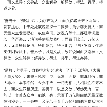
一而义差异；义异故，众生解异；解异故，得法、得果、得
道亦异。
“善男子，初说四谛，为求声闻人；而八亿诸天来下听法，
发菩提心。中于处处演说甚深十二因缘，为求辟支佛人；而
无量众生发菩提心，或住声闻。次说方等十二部经摩诃般
若、华严海云，演说菩萨历劫修行；而百千比丘、万亿人
天，无量得须陀洹、得斯陀含、得阿那含、得阿罗汉，住辟
支佛因缘法中。善男子，以是义故，故知说同而义别异；义
异故，众生解异；解异故，得法、得果、得道亦异。
“是故，善男子，自我得道初起说法，至于今日演说《大乘
无量义经》，未曾不说苦、空、无常、无我，非真非假，非
大非小，本来不然，今亦不灭，一切无相，法相法性不来不
去，而众生四相所迁。善男子，以是义故，诸佛无有二言，
能以一音普应众声；能以一身，示百千万亿那由他无量无数
恒河沙身；一一身中，又示若干百千万亿那由他阿僧祇恒河