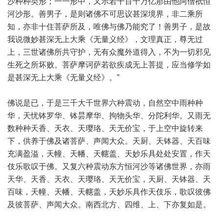
沙种种类形；一一形中，又示若干百千万亿那由他阿僧祇恒
河沙形。善男子，是则诸佛不可思议甚深境界，非二乘所
知，亦非十住菩萨所及，唯佛与佛乃能究了！善男子，是故
我说微妙甚深无上大乘《无量义经》，文理真正，尊无过
上，三世诸佛所共守护，无有众魔外道得入，不为一切邪见
生死之所坏败。菩萨摩诃萨若欲疾成无上菩提，应当修学如
是甚深无上大乘《无量义经》。”
佛说是已，于是三千大千世界六种震动，自然空中雨种种
华，天忧钵罗华、钵昙摩华、拘物头华、分陀利华。又雨无
数种种天香、天衣、天璎珞、天无价宝，于上空中旋转来
下，供养于佛及诸菩萨、声闻大众。天厨、天钵器、天百味
充满盈溢，天幢、天幡、天幰盖、天妙乐具处处安置，作天
伎乐歌叹于佛。又复六种震动东方恒河沙等诸佛世界，亦雨
天华、天香、天衣、天璎珞、天无价宝，天厨、天钵器、天
百味，天幢、天幡、天幰盖，天妙乐具作天伎乐，歌叹彼佛
及彼菩萨、声闻大众。南西北方、四维、上、下亦复如是。