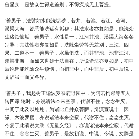
曾显实，是故众生得道差别，不得疾成无上菩提。
“善男子，法譬如水能洗垢秽，若井、若池、若江、若河、
溪渠大海，皆悉能洗诸有垢秽；其法水者亦复如是，能洗众
生诸烦恼垢。善男子，水性是一，江河井池、溪渠大海各各
别异；其法性者亦复如是，洗除尘劳等无差别，三法、四
果、二道不一。善男子，水虽俱洗，而井非池、池非江河、
溪渠非海；而如来世雄于法自在，所说诸法亦复如是，初中
后说皆能洗除众生烦恼，而初非中，而中非后，初中后说，
文辞虽一而义各异。
“善男子，我起树王诣波罗奈鹿野园中，为阿若拘邻等五人
转四谛 轮时，亦说诸法本来空寂，代谢不住，念念生灭。
中间于此及以处处，为诸比丘并众菩萨，辩演宣说十二因
缘、六波罗蜜，亦说诸法本来空寂，代谢不住，念念生灭。
今复于此演说大乘《无量义经》，亦说诸法本来空寂，代谢
不住，念念生灭。善男子，是故初说、中说、今说，文辞是