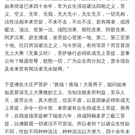
如来得道已来四十余年，常为众生演说诸法四相之义，苦
义、空义、无常、无我，无大无小，无生无灭，一切无相，
法性法相本来空寂，不来不去，不出不没。若有闻者，或得
暖法、顶法、世第一法、须陀洹果、斯陀含果、阿那含果、
阿罗汉果、辟支佛道，发菩提心登第一地、第二、第三至第
十地。往日所说诸法之义，与今所说，有何等异？而言甚深
无上大乘《无量义经》，菩萨修行必得疾成无上菩提，是事
云何？唯愿世尊，慈愍一切，广为众生而分别之，普令现在
及未来世有闻法者无余疑网。”
于是佛告大庄严菩萨：“善哉！善哉！大善男子，能问如来
如是甚深无上大乘微妙之义。当知汝能多所利益，安乐人
天，拔苦众生，真大慈悲，信实不虚，以是因缘必得疾成无
上菩提，亦令一切今世、来世诸有众生得成无上菩提。善男
子，自我道场菩提树下端坐六年，得成阿耨多罗三藐三菩
提，以佛眼观一切诸法不可宣说。所以者何？以诸众生性欲
不同，性欲不同种种说法，种种说法以方便力，四十余年未