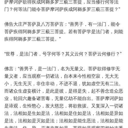
萨摩诃萨欲得疾成阿耨多罗三藐三菩提，应当修行何等法
门？何等法门能令菩萨摩诃萨疾成阿耨多罗三藐三菩提？”
佛告大庄严菩萨及八万菩萨言：“善男子，有一法门，能令
菩萨疾得阿耨多罗三藐三菩提。若有菩萨学是法门者，则能
疾得阿耨多罗三藐三菩提。”
“世尊，是法门者，号字何等？其义云何？菩萨云何修行？”
佛言：“善男子，是一法门，名为无量义。菩萨欲得修学无
量义者，应当观察一切诸法，自本来今性相空寂，无大无
小，无生无灭，非住非动，不进不退，犹如虚空无有二法。
而诸众生虚妄横计，是此是彼，是得是失，起不善念造众恶
业，轮回六趣备诸苦毒，无量亿劫不能自出。菩萨摩诃萨如
是谛观，生怜愍心，发大慈悲，将欲救拔。又复深入一切诸
法，法相如是生如是法，法相如是住如是法，法相如是异如
是法，法相如是灭如是法；法相如是能生恶法，法相如是能