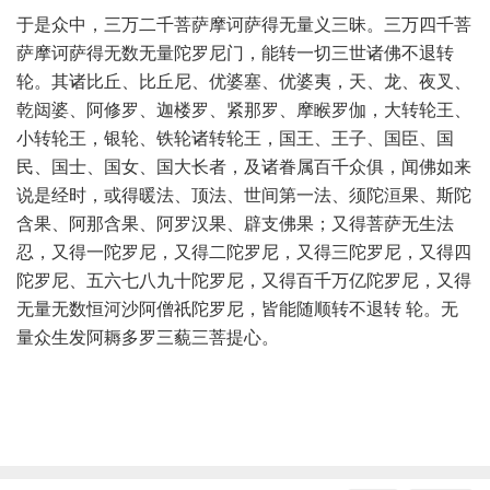
于是众中，三万二千菩萨摩诃萨得无量义三昧。三万四千菩
萨摩诃萨得无数无量陀罗尼门，能转一切三世诸佛不退转
轮。其诸比丘、比丘尼、优婆塞、优婆夷，天、龙、夜叉、
乾闼婆、阿修罗、迦楼罗、紧那罗、摩睺罗伽，大转轮王、
小转轮王，银轮、铁轮诸转轮王，国王、王子、国臣、国
民、国士、国女、国大长者，及诸眷属百千众俱，闻佛如来
说是经时，或得暖法、顶法、世间第一法、须陀洹果、斯陀
含果、阿那含果、阿罗汉果、辟支佛果；又得菩萨无生法
忍，又得一陀罗尼，又得二陀罗尼，又得三陀罗尼，又得四
陀罗尼、五六七八九十陀罗尼，又得百千万亿陀罗尼，又得
无量无数恒河沙阿僧祇陀罗尼，皆能随顺转不退转 轮。无
量众生发阿耨多罗三藐三菩提心。