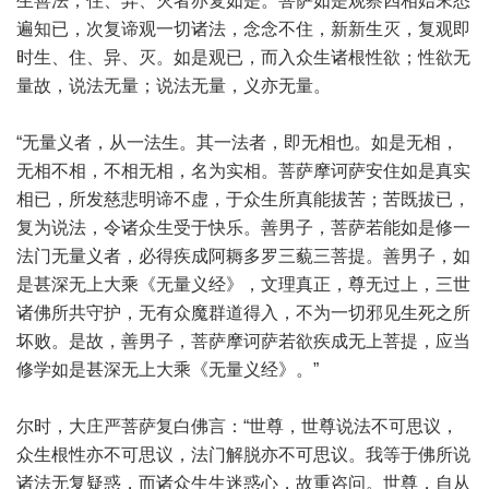
生善法，住、异、灭者亦复如是。菩萨如是观察四相始末悉
遍知已，次复谛观一切诸法，念念不住，新新生灭，复观即
时生、住、异、灭。如是观已，而入众生诸根性欲；性欲无
量故，说法无量；说法无量，义亦无量。
“无量义者，从一法生。其一法者，即无相也。如是无相，
无相不相，不相无相，名为实相。菩萨摩诃萨安住如是真实
相已，所发慈悲明谛不虚，于众生所真能拔苦；苦既拔已，
复为说法，令诸众生受于快乐。善男子，菩萨若能如是修一
法门无量义者，必得疾成阿耨多罗三藐三菩提。善男子，如
是甚深无上大乘《无量义经》，文理真正，尊无过上，三世
诸佛所共守护，无有众魔群道得入，不为一切邪见生死之所
坏败。是故，善男子，菩萨摩诃萨若欲疾成无上菩提，应当
修学如是甚深无上大乘《无量义经》。”
尔时，大庄严菩萨复白佛言：“世尊，世尊说法不可思议，
众生根性亦不可思议，法门解脱亦不可思议。我等于佛所说
诸法无复疑惑，而诸众生生迷惑心，故重咨问。世尊，自从