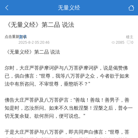
无量义经
《无量义经》第二品 说法
点击重新加载
宽子
楼主
2025-8-2 05:20:46
2085
0
《无量义经》第二品 说法
尔时，大庄严菩萨摩诃萨与八万菩萨摩诃萨，说是偈赞佛
已，俱白佛言：“世尊，我等八万菩萨之众，今者欲于如来
法中有所咨问。不审世尊，垂愍听不？”
佛告大庄严菩萨及八万菩萨言：“善哉！善哉！善男子，善
知是时，恣汝所问。如来不久当般涅槃！涅槃之后，普令一
切无复余疑。欲何所问，便可说也。”
于是大庄严菩萨与八万菩萨，即共同声白佛言：“世尊，菩