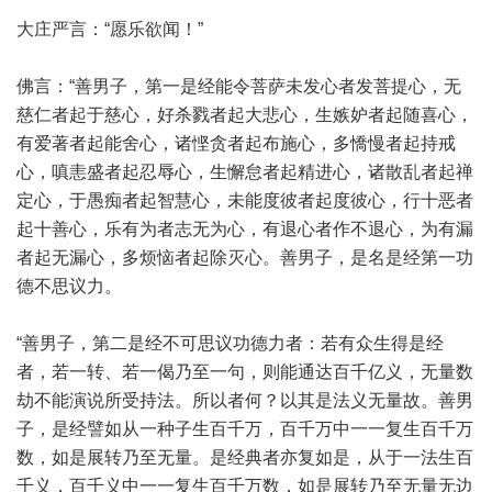
大庄严言：“愿乐欲闻！”
佛言：“善男子，第一是经能令菩萨未发心者发菩提心，无
慈仁者起于慈心，好杀戮者起大悲心，生嫉妒者起随喜心，
有爱著者起能舍心，诸悭贪者起布施心，多憍慢者起持戒
心，嗔恚盛者起忍辱心，生懈怠者起精进心，诸散乱者起禅
定心，于愚痴者起智慧心，未能度彼者起度彼心，行十恶者
起十善心，乐有为者志无为心，有退心者作不退心，为有漏
者起无漏心，多烦恼者起除灭心。善男子，是名是经第一功
德不思议力。
“善男子，第二是经不可思议功德力者：若有众生得是经
者，若一转、若一偈乃至一句，则能通达百千亿义，无量数
劫不能演说所受持法。所以者何？以其是法义无量故。善男
子，是经譬如从一种子生百千万，百千万中一一复生百千万
数，如是展转乃至无量。是经典者亦复如是，从于一法生百
千义，百千义中一一复生百千万数，如是展转乃至无量无边