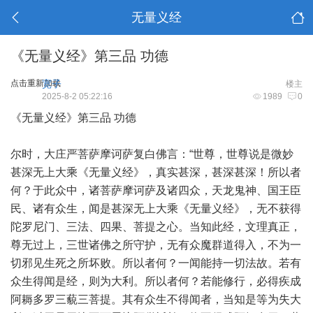
无量义经
《无量义经》第三品 功德
点击重新加载
宽子
楼主
2025-8-2 05:22:16
1989
0
《无量义经》第三品 功德
尔时，大庄严菩萨摩诃萨复白佛言：“世尊，世尊说是微妙
甚深无上大乘《无量义经》，真实甚深，甚深甚深！所以者
何？于此众中，诸菩萨摩诃萨及诸四众，天龙鬼神、国王臣
民、诸有众生，闻是甚深无上大乘《无量义经》，无不获得
陀罗尼门、三法、四果、菩提之心。当知此经，文理真正，
尊无过上，三世诸佛之所守护，无有众魔群道得入，不为一
切邪见生死之所坏败。所以者何？一闻能持一切法故。若有
众生得闻是经，则为大利。所以者何？若能修行，必得疾成
阿耨多罗三藐三菩提。其有众生不得闻者，当知是等为失大