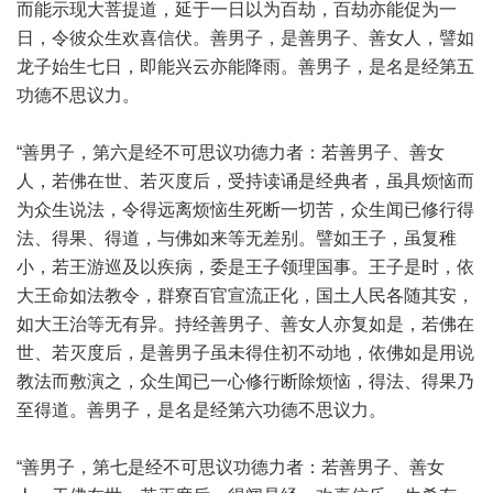
而能示现大菩提道，延于一日以为百劫，百劫亦能促为一
日，令彼众生欢喜信伏。善男子，是善男子、善女人，譬如
龙子始生七日，即能兴云亦能降雨。善男子，是名是经第五
功德不思议力。
“善男子，第六是经不可思议功德力者：若善男子、善女
人，若佛在世、若灭度后，受持读诵是经典者，虽具烦恼而
为众生说法，令得远离烦恼生死断一切苦，众生闻已修行得
法、得果、得道，与佛如来等无差别。譬如王子，虽复稚
小，若王游巡及以疾病，委是王子领理国事。王子是时，依
大王命如法教令，群寮百官宣流正化，国土人民各随其安，
如大王治等无有异。持经善男子、善女人亦复如是，若佛在
世、若灭度后，是善男子虽未得住初不动地，依佛如是用说
教法而敷演之，众生闻已一心修行断除烦恼，得法、得果乃
至得道。善男子，是名是经第六功德不思议力。
“善男子，第七是经不可思议功德力者：若善男子、善女