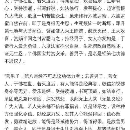
人，于佛在世、若灭度后，得闻是经，欢喜信乐，生希有
心，受持读诵，书写解说，如法修行，发菩提心，起诸善根
兴大悲意，欲度一切苦恼众生；虽未修行六波罗蜜，六波罗
蜜自然在前，即于是身得无生忍，生死烦恼一时断坏，即升
第七地与大菩萨位。譬如健人为王除怨，怨既灭已，王大欢
喜，赏赐半国之封皆悉与之；持经男子、女人亦复如是，于
诸行人最为勇健，六度法宝不求自至，生死怨敌自然散坏，
证无生忍，半佛国宝封赏安乐。善男子，是名是经第七功德
不思议力。
“善男子，第八是经不可思议功德力者：若善男子、善女
人，于佛在世、若灭度后，有人能得是经典者，敬信如视佛
身令等无异，爱乐是经，受持读诵，书写顶戴，如法奉行，
坚固戒忍兼行檀度，深发慈悲，以此无上大乘《无量义经》
广为人说。若人先来都不信有罪福者，以是经示之，设种种
方便强化令信。以经威力故，发其人心欻然得回；信心既
发，勇猛精进故，能得是经威德势力，得道得果。是故善男
子、善女人，即于是身得无生法忍得至上地，与诸菩萨以为