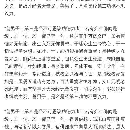
之义，是故此经名无量义。善男子，是名是经第二功德不思
议力。
“善男子，第三是经不可思议功德力者：若有众生得闻是
经，若一转、若一偈乃至一句，通达百千万亿义已，虽有烦
恼如无烦恼，出生入死无怖畏想，于诸众生生怜愍心，于一
切法得勇健想。如壮力士，能担能持诸有重者；是持经人亦
复如是，能荷无上菩提重宝，担负众生出生死道，未能自度
已能度彼。犹如船师，身婴重病，四体不御，安止此岸，有
好坚牢船舟，常办诸度，彼者之具给与而去；是持经者亦复
如是，虽婴五道诸有之身，百八重病常恒相缠，安止无明老
死此岸，而有坚牢此大乘经无量义辩，能度众生，能如说行
者得度生死。善男子，是名是经第三功德不思议力。
“善男子，第四是经不可思议功德力者：若有众生得闻是
经，若一转、若一偈乃至一句，得勇健想，虽未自度而能度
他，与诸菩萨以为眷属。诸佛如来常向是人而演说法，是人