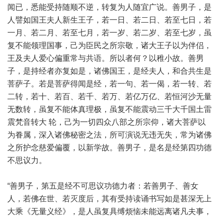
闻已，悉能受持随顺不逆，转复为人随宜广说。善男子，是
人譬如国王夫人新生王子，若一日、若二日、若至七日，若
一月、若二月、若至七月，若一岁、若二岁、若至七岁，虽
复不能领理国事，己为臣民之所宗敬，诸大王子以为伴侣，
王及夫人爱心偏重常与共语。所以者何？以稚小故。善男
子，是持经者亦复如是，诸佛国王，是经夫人，和合共生是
菩萨子。若是菩萨得闻是经，若一句、若一偈，若一转、若
二转，若十、若百、若千、若万、若亿万亿、若恒河沙无量
无数转，虽复不能体真理极，虽复不能震动三千大千国土雷
震梵音转大 轮，己为一切四众八部之所宗仰，诸大菩萨以
为眷属，深入诸佛秘密之法，所可演说无违无失，常为诸佛
之所护念慈爱偏覆，以新学故。善男子，是名是经第四功德
不思议力。
“善男子，第五是经不可思议功德力者：若善男子、善女
人，若佛在世、若灭度后，其有受持读诵书写如是甚深无上
大乘《无量义经》，是人虽复具缚烦恼未能远离诸凡夫事，