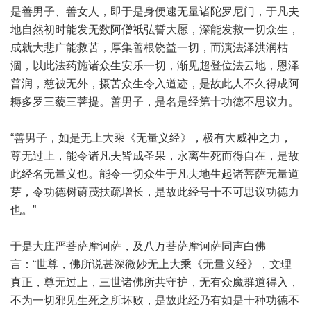
是善男子、善女人，即于是身便逮无量诸陀罗尼门，于凡夫
地自然初时能发无数阿僧祇弘誓大愿，深能发救一切众生，
成就大悲广能救苦，厚集善根饶益一切，而演法泽洪润枯
涸，以此法药施诸众生安乐一切，渐见超登位法云地，恩泽
普润，慈被无外，摄苦众生令入道迹，是故此人不久得成阿
耨多罗三藐三菩提。善男子，是名是经第十功德不思议力。
“善男子，如是无上大乘《无量义经》，极有大威神之力，
尊无过上，能令诸凡夫皆成圣果，永离生死而得自在，是故
此经名无量义也。能令一切众生于凡夫地生起诸菩萨无量道
芽，令功德树蔚茂扶疏增长，是故此经号十不可思议功德力
也。”
于是大庄严菩萨摩诃萨，及八万菩萨摩诃萨同声白佛
言：“世尊，佛所说甚深微妙无上大乘《无量义经》，文理
真正，尊无过上，三世诸佛所共守护，无有众魔群道得入，
不为一切邪见生死之所坏败，是故此经乃有如是十种功德不