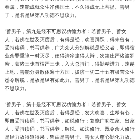
眷属，速能成就众生净佛国土，不久得成无上菩提。善男
子，是名是经第八功德不思议力。
“善男子，第九是经不可思议功德力者：若善男子、善女
人，若佛在世及灭度后，有得是经，欢喜踊跃，得未曾有，
受持读诵，书写供养，广为众人分别解说是经义者，即得宿
业余罪重障一时灭尽，便得清净逮得大辩，次第庄严诸波罗
蜜，获诸三昧首楞严三昧，入大总持门，得勤精进力，速越
上地，善能分身散体遍十方国，拔济一切二十五有极苦众生
悉令解脱，是故是经有如此力。善男子，是名是经第九功德
不思议力。
“善男子，第十是经不可思议功德力者：若善男子、善女
人，若佛在世及灭度后，若得是经，发大欢喜，生希有心，
即自受持读诵，书写供养，如说修行；复能广劝在家、出家
人，受持读诵，书写供养，解说、如法修行。既令余人修行
是经力故得道得果，皆由是善男子、善女人慈心勤化力故。