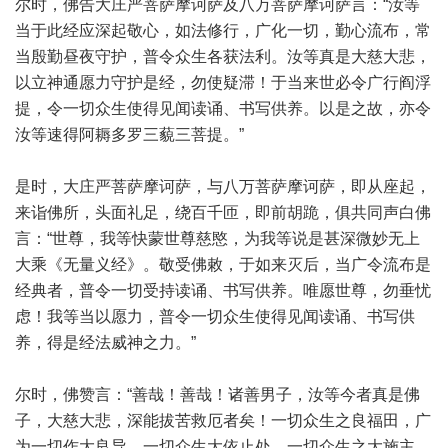
尔时，佛告大庄严菩萨摩诃萨及八万菩萨摩诃萨言：“汝等
当于此经应深起敬心，如法修行，广化一切，勤心流布，常
当殷勤昼夜守护，普令众生各获法利。汝等真是大慈大悲，
以立神通愿力守护是经，勿使疑滞！于当来世必令广行阎浮
提，令一切众生使得见闻读诵、书写供养。以是之故，亦令
汝等速得阿耨多罗三藐三菩提。”
是时，大庄严菩萨摩诃萨，与八万菩萨摩诃萨，即从座起，
来诣佛所，头面礼足，绕百千匝，即前胡跪，俱共同声白佛
言：“世尊，我等快蒙世尊慈愍，为我等说是甚深微妙无上
大乘《无量义经》。敬受佛敕，于如来灭后，当广令流布是
经典者，普令一切受持读诵、书写供养。唯愿世尊，勿垂忧
虑！我等当以愿力，普令一切众生使得见闻读诵、书写供
养，得是经法威神之力。”
尔时，佛赞言：“善哉！善哉！诸善男子，汝等今者真是佛
子，大慈大悲，深能拔苦救厄者矣！一切众生之良福田，广
为一切作大良导，一切众生大依止处，一切众生之大施主，