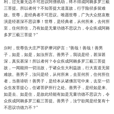
利，过无量无边不可思议阿僧祇劫，终不得成阿耨多罗三藐
三菩提。所以者何？不知菩提大道直故，行于险径多留难
故。世尊，是经典者不可思议。唯愿世尊，广为大众慈哀敷
演是经甚深不思议事！世尊，是经典者，从何所来，去何所
至，住何所住，乃有如是无量功德不思议力，令众疾成阿耨
多罗三藐三菩提？”
尔时，世尊告大庄严菩萨摩诃萨言：“善哉！善哉！善男
子，如是，如是，如汝所言。善男子，我说是经，甚深甚
深，真实甚深！所以者何？令众疾成阿耨多罗三藐三菩提
故，一闻能持一切法故，于诸众生大利益故，行大直道无留
难故。善男子，汝问是经，从何所来，去至何所，住何所住
者，当善谛听！善男子，是经本从诸佛宫宅中来，去至一切
众生发菩提心，住诸菩萨所行之处。善男子，是经如是来、
如是去、如是住，是故此经能有如是无量功德不思议力，令
众疾成阿耨多罗三藐三菩提。善男子，汝宁欲闻是经复有十
不思议功德力不？”