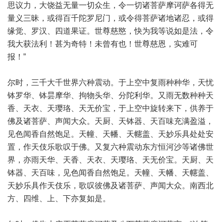
思议力，大饶益无量一切众生，令一切诸菩萨摩诃萨各得无
量义三昧，或得百千陀罗尼门，或令得菩萨诸地诸忍，或得
缘觉、罗汉、四道果证。世尊慈愍，快为我等说如是法，令
我大获法利！甚为奇特！未曾有也！世尊慈恩，实难可
报！”
尔时，三千大千世界六种震动。于上空中复雨种种华，天忧
钵罗华、钵昙摩华、拘物头华、分陀利华。又雨无数种种天
香、天衣、天璎珞、天无价宝，于上空中旋转来下，供养于
佛及诸菩萨、声闻大众。天厨、天钵器、天百味充满盈溢，
见色闻香自然饱足。天幢、天幡、天幰盖、天妙乐具处处安
置，作天伎乐歌叹于佛。又复六种震动东方恒河沙等诸佛世
界，亦雨天华、天香、天衣、天璎珞、天无价宝。天厨、天
钵器、天百味，见色闻香自然饱足。天幢、天幡、天幰盖、
天妙乐具作天伎乐，歌叹彼佛及诸菩萨、声闻大众。南西北
方、四维、上、下亦复如是。