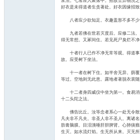
浆法。七者应入聚落中。拾故尘弃物浣之
好衣是未得道者生贪著处。好衣因缘招致
八者应少欲知足。衣趣盖形不多不少。
九者若佛在世若灭度后。应修二法。所
得无常想。又冢间住。若见死尸臭烂不净
十者行人已作不净无常等观。得道事办
故。应受树下坐法。
十一者在树下住。如半舍无异。荫覆凉
等过。空地则无此患。露地者著脱衣裳随
十二者身四威仪中坐为第一。食易消化
十二头陀之法。
佛告比丘。汝等念者系心一处无令散乱
凡夫非不凡夫。非圣人非不圣人。离诸名
肪膏脑膜。目泪洟唾肝胆脾肾。心肺痰癊
生灭。如水流灯焰。生无所从来。灭无所