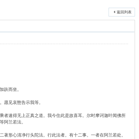
返回列表
加趺而坐。
。愿见哀愍告示我等。
乘者速得无上正真之道。我今住此是故喜耳。尔时摩诃迦叶闻佛所
等阿兰若法。
二著形心清净行头陀法。行此法者。有十二事。一者在阿兰若处。