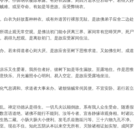
令净。作弊纳衣覆除寒露。有好衣因缘。则四方追求堕邪命中。若得人好
贼难。或至夺命。有如是等患故。应受弊纳衣。
白衣为好故畜种种衣。或有外道苦行裸形无耻。是故佛弟子应舍二边处
谓止观无常空观。是佛法初门能令厌离三界。冢间常有悲啼哭声。死尸
。易得九想观。是离欲初门。是故应受冢间住法。
。若未得道者心则大厌。是故应舍至树下思惟求道。又如佛生时。成道
乐又生爱著。我所住者好。彼树下如是等生漏故。至露地住。作是思惟
意快乐。月光遍照令心明利。易入空定。是故应受露地坐法。
气息调和。求道者大事未办。诸烦恼贼常伺其便。不宜安卧。若行若立
。禅定功德从是得生。一切凡夫以颠倒故。系有我人众生受命。随逐假
数言语道绝。诸佛不能行不能到。汝等今者。宜各静缘谛观身相。时诸比
生熟二藏。小肠大肠大小便利。发毛爪齿胞垢污等。三十六物九孔不净。
至。现在不住。知此五阴从本以来空无所有。灭除诸相证如实智。成阿罗