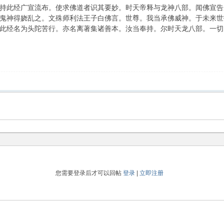
此经广宣流布。使求佛道者识其要妙。时天帝释与龙神八部。闻佛宣告
鬼神得娆乱之。文殊师利法王子白佛言。世尊。我当承佛威神。于未来世
此经名为头陀苦行。亦名离著集诸善本。汝当奉持。尔时天龙八部。一切
您需要登录后才可以回帖
登录
|
立即注册