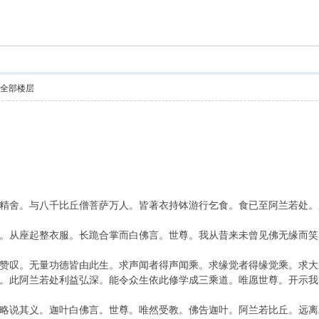
索
示全部楼层
舍。与八千比丘僧菩萨万人。皆著衣持钵游行乞食。食已至阿兰若处。
从座起整衣服。长跪合掌而白佛言。世尊。我从昔来未曾见佛无缘而笑
叹。无量功德皆由此生。求声闻者得声闻乘。求缘觉者得缘觉乘。求大
。此阿兰若处利益弘深。能令众生依此修学成三乘道。唯愿世尊。开示我
说其义。迦叶白佛言。世尊。唯然受教。佛告迦叶。阿兰若比丘。远离