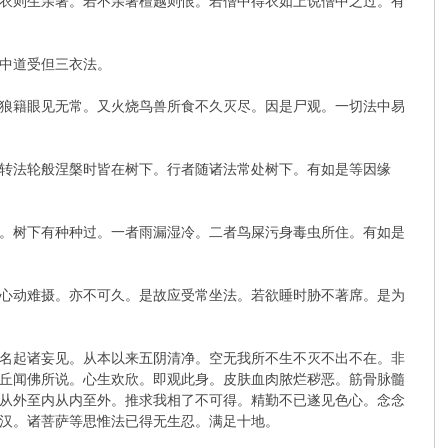
衣则生亲著。若不亲著檀越则恨。若僧中得衣如上说僧中之过。有
中道受但三衣法。
狼籍眼见无常。又火烧鸟兽所食不久灭尽。因是尸观。一切法中易
转法轮般涅槃时皆在树下。行者随诸法常处树下。有如是等因缘
。树下有种种过。一者雨漏湿冷。二者鸟屎污身毒虫所住。有如是
心动难摄。亦不可久。是故应受常坐法。若欲睡时胁不著席。是为
名起诸妄见。从本以来五阴清净。空无我所不生不灭不出不在。非
丘闻佛所说。心生欢欣。即观此身。皮肤血肉脓烂秽恶。筋骨脉髓
从外至内从内至外。推求我相了不可得。精勤不已遂见色心。念念
汉。诸菩萨等思惟法已得无生忍。满足十地。