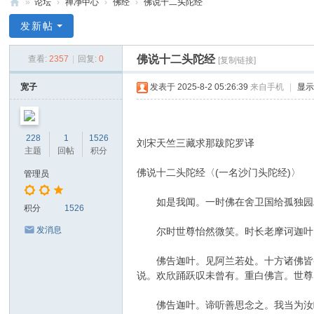
»
论坛
›
禅净中心
›
佛经
›
佛说十二头陀经
禅
发新帖
净
佛说十二头陀经
查看:
2357
|
回复:
0
[复制链接]
中
心
宽子
发表于 2025-8-2 05:26:39
来自手机
|
显
228
1
1526
刘宋天竺三藏求那跋陀罗译
主题
回帖
积分
佛说十二头陀经〈(一名沙门头陀经)〉
管理员
如是我闻。一时佛在舍卫国给孤独园精
积分
1526
发消息
尔时世尊怡然微笑。时长老摩诃迦叶。
佛告迦叶。见阿兰若处。十方诸佛皆赞
说。欢欣踊跃叹未曾有。重白佛言。世尊
佛告迦叶。谛听善思念之。我当为汝略