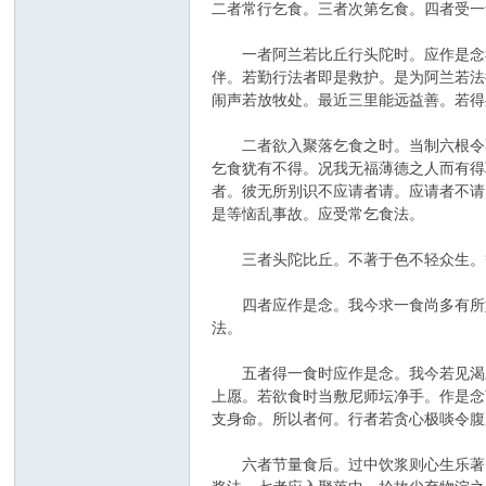
二者常行乞食。三者次第乞食。四者受一
一者阿兰若比丘行头陀时。应作是念我今
伴。若勤行法者即是救护。是为阿兰若法
闹声若放牧处。最近三里能远益善。若得
二者欲入聚落乞食之时。当制六根令不
乞食犹有不得。况我无福薄德之人而有得
者。彼无所别识不应请者请。应请者不请
是等恼乱事故。应受常乞食法。
三者头陀比丘。不著于色不轻众生。等
四者应作是念。我今求一食尚多有所妨
法。
五者得一食时应作是念。我今若见渴乏
上愿。若欲食时当敷尼师坛净手。作是念
支身命。所以者何。行者若贪心极啖令腹
六者节量食后。过中饮浆则心生乐著。