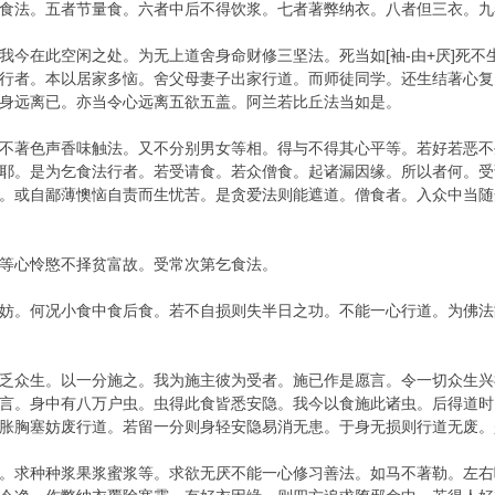
食法。五者节量食。六者中后不得饮浆。七者著弊纳衣。八者但三衣。九
在此空闲之处。为无上道舍身命财修三坚法。死当如[袖-由+厌]死不
行者。本以居家多恼。舍父母妻子出家行道。而师徒同学。还生结著心复
身远离已。亦当令心远离五欲五盖。阿兰若比丘法当如是。
著色声香味触法。又不分别男女等相。得与不得其心平等。若好若恶不
耶。是为乞食法行者。若受请食。若众僧食。起诸漏因缘。所以者何。受
。或自鄙薄懊恼自责而生忧苦。是贪爱法则能遮道。僧食者。入众中当随
心怜愍不择贫富故。受常次第乞食法。
。何况小食中食后食。若不自损则失半日之功。不能一心行道。为佛法
众生。以一分施之。我为施主彼为受者。施已作是愿言。令一切众生兴
言。身中有八万户虫。虫得此食皆悉安隐。我今以食施此诸虫。后得道时
胀胸塞妨废行道。若留一分则身轻安隐易消无患。于身无损则行道无废。
求种种浆果浆蜜浆等。求欲无厌不能一心修习善法。如马不著勒。左右