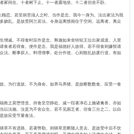
者冢间住。十者树下止。十一者露地坐。十二者但坐不卧。
生顾恋。若至病苦须人之时。当作是念。我今一身为。法出家法为我
多娆乱。是故受阿兰若法。令身远离愦闹住于空闲。远离者。离众
生增减。不得食时应作是念。释迦如来舍转轮王位出家成道。入里
请食者若得食。便作是念。我是福德好人故得。若不得食则嫌恨请
众法。断事摈人。料理僧事。处分作使。心则散乱妨废行道。有如
故。为行道故。不为身命。如养马养猪。是故断数数食。应受一食
福救之莫堕悭贪。持食至空静处。减一叚著净石上施诸禽兽。亦如
当以法施。汝是为不舍众生。若不见困乏者。但食三分之二。以自
是故应受节量食法。
啖草不肯进路。若著辔勒。则啖草意断随人意去。是故受中后不饮