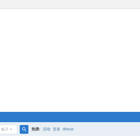
热搜:
活动
交友
discuz
帖子
搜