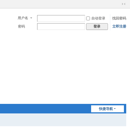
切
换
用户名
自动登录
找回密码
到
窄
密码
立即注册
登录
版
快捷导航