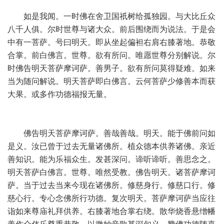
如是我闻。一时佛在舍卫国祇树给孤独园。与大比丘众
八千人俱。尔时世尊与诸大众。前后围绕而为说法。于是会
中有一菩萨。号曰明天。即从坐起偏袒右肩右膝著地。恭敬
合掌。前白佛言。世尊。欲有所问。唯愿世尊分别解说。尔
时佛告明天菩萨摩诃萨。善男子。欲有所问莫得疑难。如来
当为随问解说。明天菩萨即白佛言。云何菩萨少修善本而获
大果。或多作功德福报无量。
佛告明天菩萨摩诃萨。善哉善哉。明天。能于佛前问如
是义。汝已曾于过去无量诸佛所。植众德本供养诸佛。亲近
善知识。能为乐福众生。发甚深问。谛听谛听。善思念之。
明天菩萨白佛言。世尊。唯然受教。佛告明天。诸菩萨摩诃
萨。当于过去当来今现在诸佛所。修慈身行。修慈口行。修
慈心行。专心念佛所行功德。复次明天。菩萨摩诃萨当应往
诣如来尊庙礼拜供养。右膝著地合掌右绕。散华烧香悬缯幡