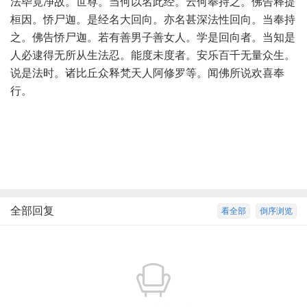
法毕竟净故。世尊。当何以名此经。云何奉持之。佛告释提
桓因。㤭尸迦。是经名大回向。亦名甚深法性回向。当奉持
之。佛告㤭尸迦。若有善男子善女人。学是回向者。当知是
人必逮得无所从生法忍。能度未度者。安乐百千无量众生。
说是法时。诸比丘众释梵天人阿修罗等。闻佛所说欢喜奉
行。
全部回复
看全部
倒序浏览