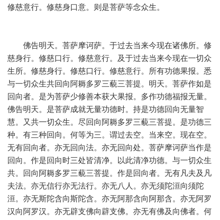
修慈意行。修慈身口意。则是菩萨等念众生。
佛告明天。菩萨摩诃萨。于过去当来今现在诸佛所。修
慈身行。修慈口行。修慈意行。及于过去当来今现在一切众
生所。修慈身行。修慈口行。修慈意行。所有功德果报。悉
与一切众生共回向阿耨多罗三藐三菩提。明天。菩萨作如是
回向者。是为菩萨少修善本获大果报。多作功德福报无量。
佛告明天。是菩萨成就无量功德时。持是功德回向无量智
慧。又共一切众生。尽回向阿耨多罗三藐三菩提。是功德三
种。有三种回向。何等为三。谓过去空。当来空。现在空。
无有回向者。亦无回向法。亦无回向处。菩萨摩诃萨当作是
回向。作是回向时三处皆清净。以此清净功德。与一切众生
共。回向阿耨多罗三藐三菩提。作是回向者。无有凡夫及凡
夫法。亦无信行亦无法行。亦无八人。亦无须陀洹向须陀
洹。亦无斯陀含向斯陀含。亦无阿那含向阿那含。亦无阿罗
汉向阿罗汉。亦无辟支佛向辟支佛。亦无有佛及向佛者。何