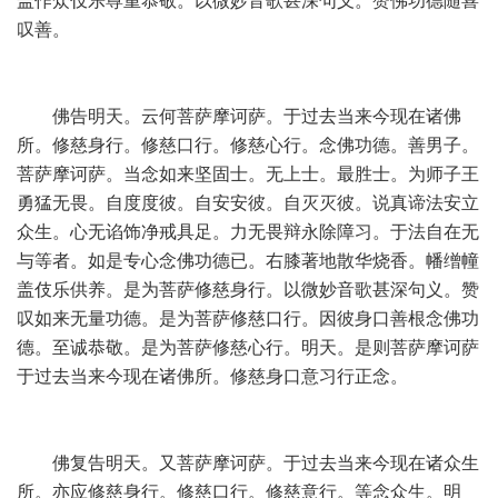
盖作众伎乐尊重恭敬。以微妙音歌甚深句义。赞佛功德随喜
叹善。
佛告明天。云何菩萨摩诃萨。于过去当来今现在诸佛
所。修慈身行。修慈口行。修慈心行。念佛功德。善男子。
菩萨摩诃萨。当念如来坚固士。无上士。最胜士。为师子王
勇猛无畏。自度度彼。自安安彼。自灭灭彼。说真谛法安立
众生。心无谄饰净戒具足。力无畏辩永除障习。于法自在无
与等者。如是专心念佛功德已。右膝著地散华烧香。幡缯幢
盖伎乐供养。是为菩萨修慈身行。以微妙音歌甚深句义。赞
叹如来无量功德。是为菩萨修慈口行。因彼身口善根念佛功
德。至诚恭敬。是为菩萨修慈心行。明天。是则菩萨摩诃萨
于过去当来今现在诸佛所。修慈身口意习行正念。
佛复告明天。又菩萨摩诃萨。于过去当来今现在诸众生
所。亦应修慈身行。修慈口行。修慈意行。等念众生。明