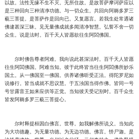
以故。法性无缘不生不灭。无所住故。是故菩萨摩诃萨应以
是三种回向三种清净功德。与一切众生。共回向阿耨多罗三
藐三菩提。是菩萨作是回向已。又复愿言。若我生处常遇诸
佛逮甚深三昧。见无量佛成就多闻清净智慧。弘誓不舍一切
众生。说是法时。百千天人皆愿欲往生阿閦佛国。
尔时佛告尊者阿难。我向说此甚深法时。百千天人皆愿
往生阿閦佛国。阿难当知。彼于此终皆当往生阿閦佛所妙乐
国土。从一佛国至一佛国。供养诸佛听受正法。得陀罗尼如
说修行。皆当成就不思议慧。于五浊国当得作佛。皆同一号
号甘露音王如来应供等正觉。当知彼天受记别时。百千众生
皆发阿耨多罗三藐三菩提心。
尔时释提桓因白佛言。世尊。如我解佛所说义。当知此
为大功德趣。为无量功德。为无边功德。佛言。㤭尸迦。是