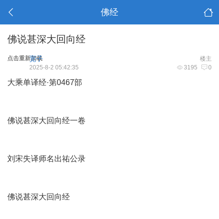
佛经
佛说甚深大回向经
点击重新加载
宽子
楼主
2025-8-2 05:42:35
3195
0
大乘单译经·第0467部
佛说甚深大回向经一卷
刘宋失译师名出祐公录
佛说甚深大回向经