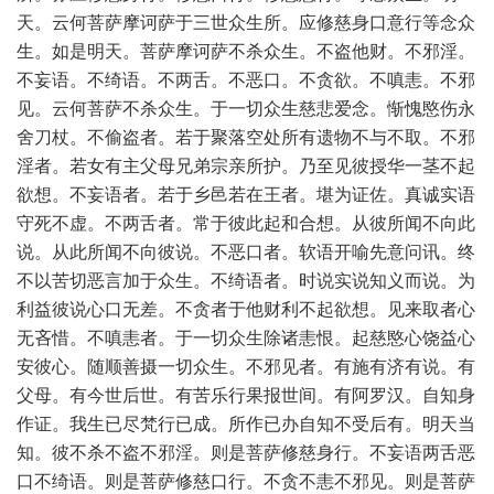
天。云何菩萨摩诃萨于三世众生所。应修慈身口意行等念众
生。如是明天。菩萨摩诃萨不杀众生。不盗他财。不邪淫。
不妄语。不绮语。不两舌。不恶口。不贪欲。不嗔恚。不邪
见。云何菩萨不杀众生。于一切众生慈悲爱念。惭愧愍伤永
舍刀杖。不偷盗者。若于聚落空处所有遗物不与不取。不邪
淫者。若女有主父母兄弟宗亲所护。乃至见彼授华一茎不起
欲想。不妄语者。若于乡邑若在王者。堪为证佐。真诚实语
守死不虚。不两舌者。常于彼此起和合想。从彼所闻不向此
说。从此所闻不向彼说。不恶口者。软语开喻先意问讯。终
不以苦切恶言加于众生。不绮语者。时说实说知义而说。为
利益彼说心口无差。不贪者于他财利不起欲想。见来取者心
无吝惜。不嗔恚者。于一切众生除诸恚恨。起慈愍心饶益心
安彼心。随顺善摄一切众生。不邪见者。有施有济有说。有
父母。有今世后世。有苦乐行果报世间。有阿罗汉。自知身
作证。我生已尽梵行已成。所作已办自知不受后有。明天当
知。彼不杀不盗不邪淫。则是菩萨修慈身行。不妄语两舌恶
口不绮语。则是菩萨修慈口行。不贪不恚不邪见。则是菩萨