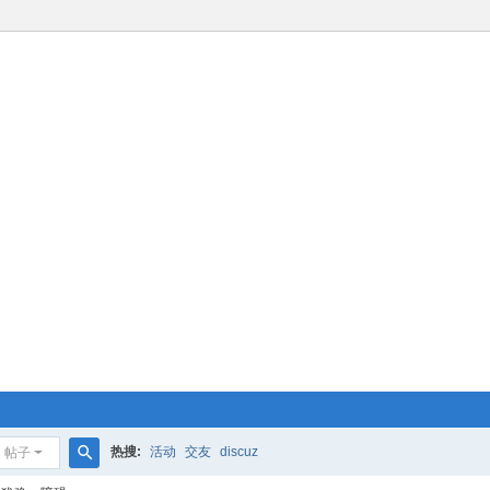
热搜:
活动
交友
discuz
帖子
搜