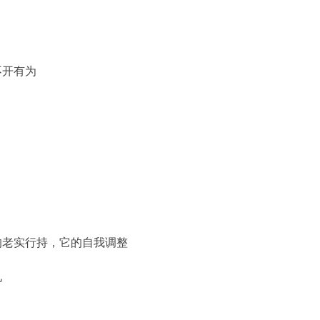
不开有为
的老实行持，它的自我调整
见