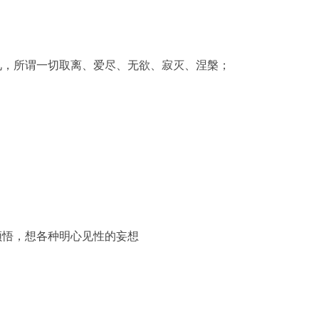
见，所谓一切取离、爱尽、无欲、寂灭、涅槃；
顿悟，想各种明心见性的妄想