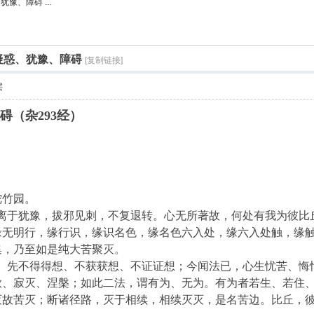
犹豫、障碍 ...
索
学的疑惑、犹豫、障碍
[复制链接]
层
障碍（杂293经）
陀竹园。
，离于犹豫，拔邪见刺，不复退转。心无所著故，何处有我为彼比
缘无明行，缘行识，缘识名色，缘名色六入处，缘六入处触，缘
集，乃至如是纯大苦聚灭。
豫。先不得得想、不获获想、不证证想；今闻法已，心生忧苦、悔
欲、寂灭、涅槃；如此二法，谓有为、无为。有为者若生、若住
灭故苦灭；断诸径路，灭于相续，相续灭灭，是名苦边。比丘，