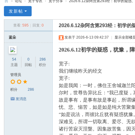
»
论坛
›
宽子专区
›
宽子分享
›
2026.6.12杂阿含第293经：初学的疑惑、
禅
发新帖
净
2026.6.12杂阿含第293经：初
查看:
595
|
回复:
0
中
心
蓝朵
发表于 2026-6-13 09:42:37
|
显示全部楼
2026.6.12初学的疑惑，犹豫，
54
0
286
宽子:
主题
回帖
积分
我们继续昨天的经文
管理员
宽子:
如是我闻：一时，佛住王舍城迦兰
积分
286
尔时，世尊告异比丘：“我已度疑
发消息
故是事有，是事有故是事起，所谓
忧、悲、恼苦，如是如是纯大苦聚
“如是说法，而彼比丘犹有疑惑犹
深难见，所谓一切取离、爱尽、无
诸行苦寂灭涅槃。因集故苦集，因