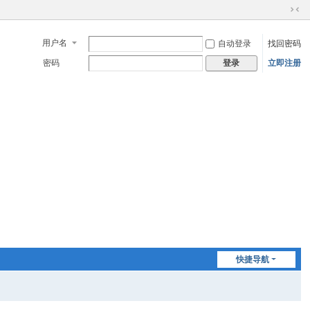
切
换
用户名
自动登录
找回密码
到
窄
密码
立即注册
登录
版
快捷导航