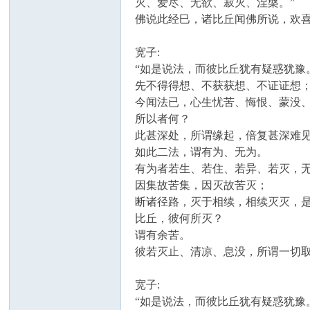
灭、爱尽、无欲、寂灭、涅槃。”
佛说此经巳，诸比丘闻佛所说，欢
宽子:
“如是说法，而彼比丘犹有疑惑犹豫
先不得得想、不获获想、不证证想
今闻法已，心生忧苦、悔恨、蒙没
所以者何？
此甚深处，所谓缘起，倍复甚深难
如此二法，谓有为、无为。
有为者若生、若住、若异、若灭，
因集故苦集，因灭故苦灭；
断诸径路，灭于相续，相续灭灭，
比丘，彼何所灭？
谓有余苦。
彼若灭止、清凉、息没，所谓一切取
宽子:
“如是说法，而彼比丘犹有疑惑犹豫