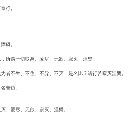
喜奉行。
。
；
、障碍。
见，所谓一切取离、爱尽、无欲、寂灭、涅槃；
无为者不生、不住、不异、不灭，是名比丘诸行苦寂灭涅槃。
是名苦边。
灭、爱尽、无欲、寂灭、涅槃。”
。