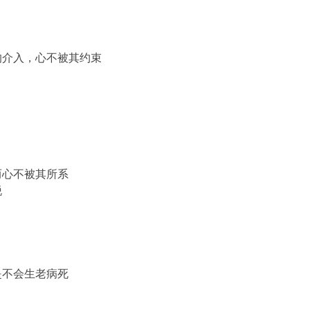
的介入，心不被其约束
而心不被其所系
脱
是不会生老病死