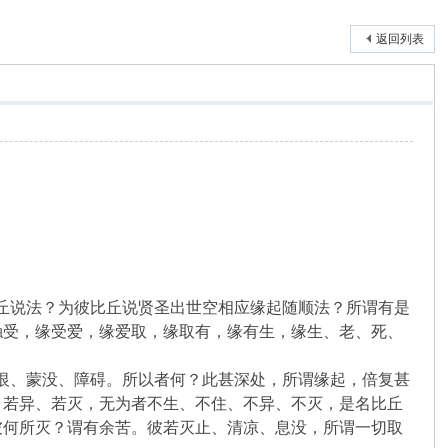
返回列表
丘说法？为彼比丘说贤圣出世空相应缘起随顺法？所谓有是
触受，缘受爱，缘爱取，缘取有，缘有生，缘生、老、死、
恨、蒙没、障碍。所以者何？此甚深处，所谓缘起，倍复甚
、若异、若灭，无为者不生、不住、不异、不灭，是名比丘
彼何所灭？谓有余苦。彼若灭止、清凉、息没，所谓一切取