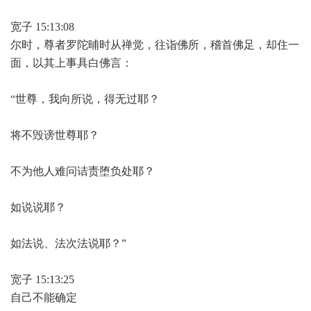
宽子 15:13:08
尔时，尊者罗陀晡时从禅觉，往诣佛所，稽首佛足，却住一
面，以其上事具白佛言：
“世尊，我向所说，得无过耶？
将不毁谤世尊耶？
不为他人难问诘责堕负处耶？
如说说耶？
如法说、法次法说耶？”
宽子 15:13:25
自己不能确定