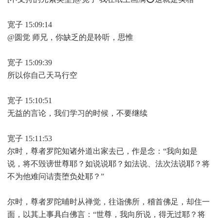
宽子 15:09:14
@圆觉 师兄，你缺乏的是聆听，思惟
宽子 15:09:39
所以你自己天马行空
宽子 15:10:51
无益的言论，我们学习的时候，不要继续
宽子 15:11:53
尔时，尊者罗陀知诸外道出家去已，作是念：“我向如是
说，将不毁谤世尊耶？如说说耶？如法说、法次法说耶？将
不为他难问诘责堕负处耶？”
尔时，尊者罗陀晡时从禅觉，往诣佛所，稽首佛足，却住一
面，以其上事具白佛言：“世尊，我向所说，得无过耶？将