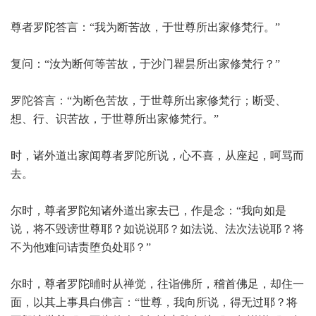
尊者罗陀答言：“我为断苦故，于世尊所出家修梵行。”
复问：“汝为断何等苦故，于沙门瞿昙所出家修梵行？”
罗陀答言：“为断色苦故，于世尊所出家修梵行；断受、
想、行、识苦故，于世尊所出家修梵行。”
时，诸外道出家闻尊者罗陀所说，心不喜，从座起，呵骂而
去。
尔时，尊者罗陀知诸外道出家去已，作是念：“我向如是
说，将不毁谤世尊耶？如说说耶？如法说、法次法说耶？将
不为他难问诘责堕负处耶？”
尔时，尊者罗陀晡时从禅觉，往诣佛所，稽首佛足，却住一
面，以其上事具白佛言：“世尊，我向所说，得无过耶？将