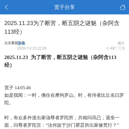
宽子分享
2025.11.23为了断苦，断五阴之谜魅（杂阿含
113经）
点击重新加载
蓝朵
楼主
2026-7-2 21:22:28
497
0
2025.11.23
为了断苦，断五阴之谜魅（杂阿含113
经）
宽子 14:05:46
如是我闻：一时，佛住在摩拘罗山。时，有侍者比丘名曰罗
陀。
时，有众多外道出家诣尊者罗陀所，共相问讯已，退坐一
面，问尊者罗陀言：“汝何故于沙门瞿昙所出家修梵行？”