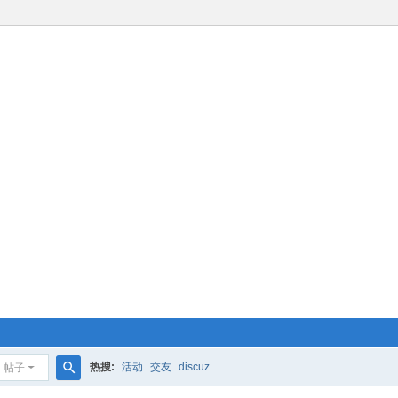
热搜:
活动
交友
discuz
帖子
搜