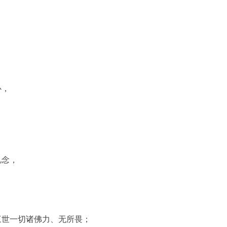
，
心，
忆念，
三世一切诸佛力、无所畏；