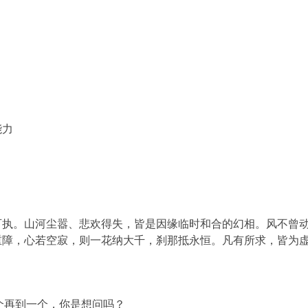
能力
可执。山河尘嚣、悲欢得失，皆是因缘临时和合的幻相。风不曾
重障，心若空寂，则一花纳大千，刹那抵永恒。凡有所求，皆为
个再到一个，你是想问吗？