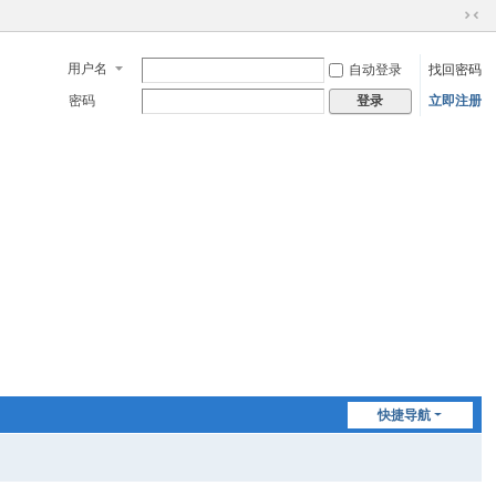
切
换
用户名
自动登录
找回密码
到
窄
密码
立即注册
登录
版
快捷导航