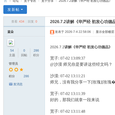
»
论坛
›
宽子专区
›
宽子分享
›
2026.7.2讲解《华严经 初发心功德品》
禅
发新帖
净
2026.7.2讲解《华严经 初发心功德
查看:
434
|
回复:
0
中
心
蓝朵
发表于 2026-7-4 22:58:06
|
显示全部楼层
2026.7.2
讲解
《华严经
初发心功德品》
54
0
286
主题
回帖
积分
宽子: 07-02 13:09:37
管理员
@沙漠 师兄你是要讲这些经文吗？
沙漠: 07-02 13:11:21
积分
286
师兄，没有我分享一下[玫瑰][玫瑰
发消息
宽子: 07-02 13:11:39
好的，那我们就拿一段来说
宽子: 07-02 13:11:48