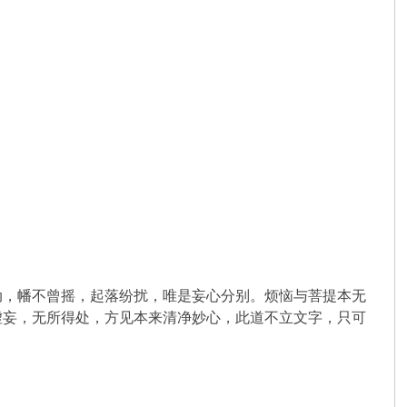
动，幡不曾摇，起落纷扰，唯是妄心分别。烦恼与菩提本无
虚妄，无所得处，方见本来清净妙心，此道不立文字，只可