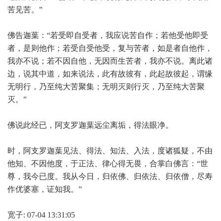
苦见苦。”
佛告迦葉：“若受即自受者，我应说苦自作；若他受他即受
者，是则他作；若受自受他受，复与苦者，如是者自他作，
我亦不说；若不因自他，无因而生苦者，我亦不说。离此诸
边，说其中道，如来说法，此有故彼有，此起故彼起，谓缘
无明行，乃至纯大苦聚集；无明灭则行灭，乃至纯大苦聚
灭。”
佛说此经已，阿支罗迦葉远尘离垢，得法眼净。
时，阿支罗迦葉见法、得法、知法、入法，度诸狐疑，不由
他知、不因他度，于正法、律心得无畏，合掌白佛言：“世
尊，我今已度。我从今日，归依佛、归依法、归依僧，尽寿
作优婆塞，证知我。”
宽子: 07-04 13:31:05