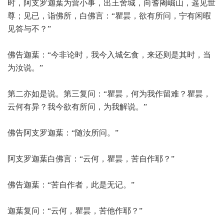
时，阿支罗迦葉为营小事，出王舍城，向耆阇崛山，遥见世
尊；见已，诣佛所，白佛言：“瞿昙，欲有所问，宁有闲暇
见答与不？”
佛告迦葉：“今非论时，我今入城乞食，来还则是其时，当
为汝说。”
第二亦如是说。第三复问：“瞿昙，何为我作留难？瞿昙，
云何有异？我今欲有所问，为我解说。”
佛告阿支罗迦葉：“随汝所问。”
阿支罗迦葉白佛言：“云何，瞿昙，苦自作耶？”
佛告迦葉：“苦自作者，此是无记。”
迦葉复问：“云何，瞿昙，苦他作耶？”