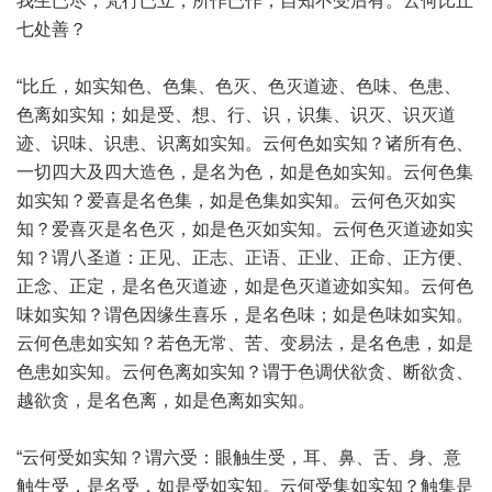
我生已尽，梵行已立，所作已作，自知不受后有。云何比丘
七处善？
“比丘，如实知色、色集、色灭、色灭道迹、色味、色患、
色离如实知；如是受、想、行、识，识集、识灭、识灭道
迹、识味、识患、识离如实知。云何色如实知？诸所有色、
一切四大及四大造色，是名为色，如是色如实知。云何色集
如实知？爱喜是名色集，如是色集如实知。云何色灭如实
知？爱喜灭是名色灭，如是色灭如实知。云何色灭道迹如实
知？谓八圣道：正见、正志、正语、正业、正命、正方便、
正念、正定，是名色灭道迹，如是色灭道迹如实知。云何色
味如实知？谓色因缘生喜乐，是名色味；如是色味如实知。
云何色患如实知？若色无常、苦、变易法，是名色患，如是
色患如实知。云何色离如实知？谓于色调伏欲贪、断欲贪、
越欲贪，是名色离，如是色离如实知。
“云何受如实知？谓六受：眼触生受，耳、鼻、舌、身、意
触生受，是名受，如是受如实知。云何受集如实知？触集是