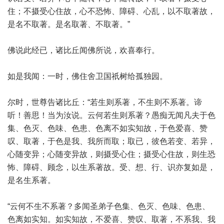
住；不摄受心住故，心不恐怖、障碍、心乱，以不取著故，
是名不取著。是名取著、不取著。”
佛说此经已，诸比丘闻佛所说，欢喜奉行。
如是我闻：一时，佛住舍卫国祇树给孤独园。
尔时，世尊告诸比丘：“若生则系著，不生则不系著。谛
听！善思！当为汝说。云何若生则系著？愚痴无闻凡夫于色
集、色灭、色味、色患、色离不如实知故，于色爱喜、赞
叹、取著，于色是我、我所而取；取已，彼色若变、若异，
心随变异；心随变异故，则摄受心住；摄受心住故，则生恐
怖、障碍、顾念，以生系著故。受、想、行、识亦复如是，
是名生系著。
“云何不生不系著？多闻圣弟子色集、色灭、色味、色患、
色离如实知。如实知故，不爱喜、赞叹、取著，不系我、我