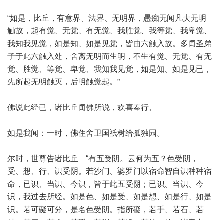
“如是，比丘，有意界、法界、无明界，愚痴无闻凡夫无明
触故，起有觉、无觉、有无觉、我胜觉、我等觉、我卑觉、
我知我见觉，如是知、如是见觉，皆由六触入故。多闻圣弟
子于此六触入处，舍离无明而生明，不生有觉、无觉、有无
觉、胜觉、等觉、卑觉、我知我见觉，如是知、如是见已，
先所起无明触灭，后明触觉起。”
佛说此经已，诸比丘闻佛所说，欢喜奉行。
如是我闻：一时，佛住舍卫国祇树给孤独园。
尔时，世尊告诸比丘：“有五受阴。云何为五？色受阴，
受、想、行、识受阴。若沙门、婆罗门以宿命智自识种种宿
命，已识、当识、今识，皆于此五受阴；已识、当识、今
识，我过去所经。如是色、如是受、如是想、如是行、如是
识。若可礙可分，是名色受阴。指所礙，若手、若石、若