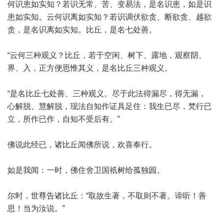
何识患如实知？若识无常、苦、变易法，是名识患，如是识
患如实知。云何识离如实知？若识调伏欲贪、断欲贪、越欲
贪，是名识离如实知。比丘，是名七处善。
“云何三种观义？比丘，若于空闲、树下、露地，观察阴、
界、入，正方便思惟其义，是名比丘三种观义。
“是名比丘七处善、三种观义。尽于此法得漏尽，得无漏，
心解脱、慧解脱，现法自知作证具足住：我生已尽，梵行已
立，所作已作，自知不受后有。”
佛说此经已，诸比丘闻佛所说，欢喜奉行。
如是我闻：一时，佛住舍卫国祇树给孤独园。
尔时，世尊告诸比丘：“取故生著，不取则不著。谛听！善
思！当为汝说。”