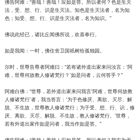
佛告阿难：“善哉！善哉！应如是答。所以者何？色是生灭
法，受、想、行、识是生灭法。知色是生灭法者，名为知
色；知受、想、行、识是生灭法者，名为知识。”
佛说此经已，诸比丘闻佛所说，欢喜奉行。
如是我闻：一时，佛住舍卫国祇树给孤独园。
尔时，世尊告尊者阿难曰：“若有诸外道出家来问汝言：‘阿
难，世尊何故教人修诸梵行？’如是问者，云何答乎？”
阿难白佛：“世尊，若外道出家来问我言‘阿难，世尊何故教
人修诸梵行’者，我当答言：‘为于色修厌、离欲、灭尽、解
脱、不生故，世尊教人修诸梵行；为于受、想、行、识，修
厌、离欲、灭尽、解脱、不生故，教人修诸梵行。’世尊，
若有外道出家作如是问者，我当作如是答。”