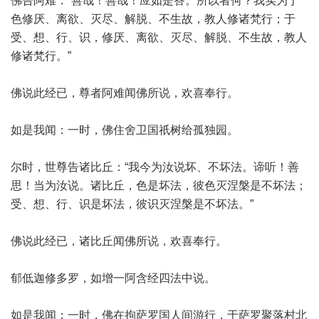
佛告阿难：“善哉！善哉！应如是答。所以者何？我实为于
色修厌、离欲、灭尽、解脱、不生故，教人修诸梵行；于
受、想、行、识，修厌、离欲、灭尽、解脱、不生故，教人
修诸梵行。”
佛说此经已，尊者阿难闻佛所说，欢喜奉行。
如是我闻：一时，佛住舍卫国祇树给孤独园。
尔时，世尊告诸比丘：“我今为汝说坏、不坏法。谛听！善
思！当为汝说。诸比丘，色是坏法，彼色灭涅槃是不坏法；
受、想、行、识是坏法，彼识灭涅槃是不坏法。”
佛说此经已，诸比丘闻佛所说，欢喜奉行。
郁低迦修多罗，如增一阿含经四法中说。
如是我闻：一时，佛在拘萨罗国人间游行，于萨罗聚落村北