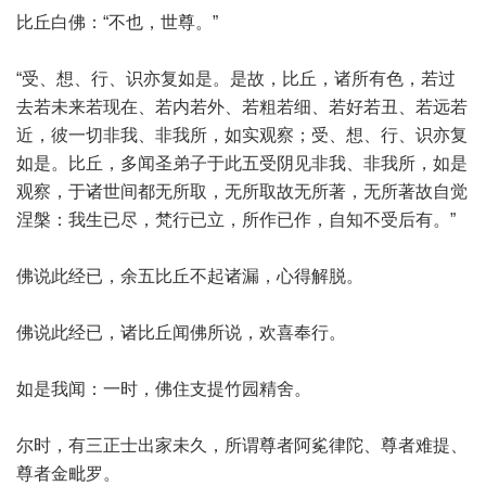
比丘白佛：“不也，世尊。”
“受、想、行、识亦复如是。是故，比丘，诸所有色，若过
去若未来若现在、若内若外、若粗若细、若好若丑、若远若
近，彼一切非我、非我所，如实观察；受、想、行、识亦复
如是。比丘，多闻圣弟子于此五受阴见非我、非我所，如是
观察，于诸世间都无所取，无所取故无所著，无所著故自觉
涅槃：我生已尽，梵行已立，所作已作，自知不受后有。”
佛说此经已，余五比丘不起诸漏，心得解脱。
佛说此经已，诸比丘闻佛所说，欢喜奉行。
如是我闻：一时，佛住支提竹园精舍。
尔时，有三正士出家未久，所谓尊者阿㝹律陀、尊者难提、
尊者金毗罗。