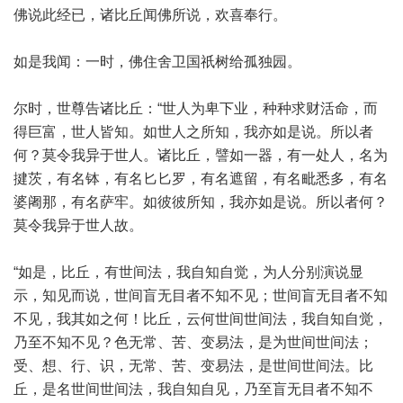
佛说此经已，诸比丘闻佛所说，欢喜奉行。
如是我闻：一时，佛住舍卫国祇树给孤独园。
尔时，世尊告诸比丘：“世人为卑下业，种种求财活命，而
得巨富，世人皆知。如世人之所知，我亦如是说。所以者
何？莫令我异于世人。诸比丘，譬如一器，有一处人，名为
揵茨，有名钵，有名匕匕罗，有名遮留，有名毗悉多，有名
婆阇那，有名萨牢。如彼彼所知，我亦如是说。所以者何？
莫令我异于世人故。
“如是，比丘，有世间法，我自知自觉，为人分别演说显
示，知见而说，世间盲无目者不知不见；世间盲无目者不知
不见，我其如之何！比丘，云何世间世间法，我自知自觉，
乃至不知不见？色无常、苦、变易法，是为世间世间法；
受、想、行、识，无常、苦、变易法，是世间世间法。比
丘，是名世间世间法，我自知自见，乃至盲无目者不知不