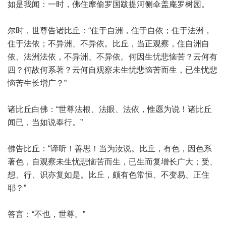
如是我闻：一时，佛住摩偷罗国跋提河侧伞盖庵罗树园。
尔时，世尊告诸比丘：“住于自洲，住于自依；住于法洲，
住于法依；不异洲、不异依。比丘，当正观察，住自洲自
依、法洲法依，不异洲、不异依。何因生忧悲恼苦？云何有
四？何故何系著？云何自观察未生忧悲恼苦而生，已生忧悲
恼苦生长增广？”
诸比丘白佛：“世尊法根、法眼、法依，惟愿为说！诸比丘
闻已，当如说奉行。”
佛告比丘：“谛听！善思！当为汝说。比丘，有色，因色系
著色，自观察未生忧悲恼苦而生，已生而复增长广大；受、
想、行、识亦复如是。比丘，颇有色常恒、不变易、正住
耶？”
答言：“不也，世尊。”