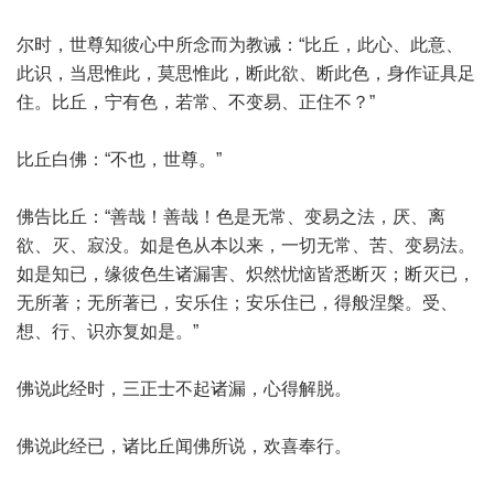
尔时，世尊知彼心中所念而为教诫：“比丘，此心、此意、
此识，当思惟此，莫思惟此，断此欲、断此色，身作证具足
住。比丘，宁有色，若常、不变易、正住不？”
比丘白佛：“不也，世尊。”
佛告比丘：“善哉！善哉！色是无常、变易之法，厌、离
欲、灭、寂没。如是色从本以来，一切无常、苦、变易法。
如是知已，缘彼色生诸漏害、炽然忧恼皆悉断灭；断灭已，
无所著；无所著已，安乐住；安乐住已，得般涅槃。受、
想、行、识亦复如是。”
佛说此经时，三正士不起诸漏，心得解脱。
佛说此经已，诸比丘闻佛所说，欢喜奉行。