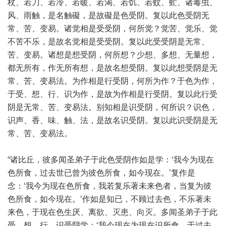
杖、若刀、若冷、若暖、若渴、若饥、若蚊、虻、诸毒虫、
风、雨触，是名触礙，是故礙是色受阴。复以此色受阴无
常、苦、变易。诸觉相是受受阴，何所觉？觉苦、觉乐、觉
不苦不乐，是故名觉相是受受阴。复以此受受阴是无常、
苦、变易。诸想是想受阴，何所想？少想、多想、无量想，
都无所有，作无所有想，是故名想受阴。复以此想受阴是无
常、苦、变易法。为作相是行受阴，何所为作？于色为作，
于受、想、行、识为作，是故为作相是行受阴。复以此行受
阴是无常、苦、变易法。别知相是识受阴，何所识？识色，
识声、香、味、触、法，是故名识受阴。复以此识受阴是无
常、苦、变易法。
“诸比丘，彼多闻圣弟子于此色受阴作如是学：‘我今为现在
色所食，过去世已曾为彼色所食，如今现在。’复作是
念：‘我今为现在色所食，我若复乐著未来色者，当复为彼
色所食，如今现在。’作如是知已，不顾过去色，不乐著未
来色，于现在色生厌、离欲、灭患、向灭。多闻圣弟子于此
受、想、行、识受阴学：‘我今现在为现在识所食，于过去