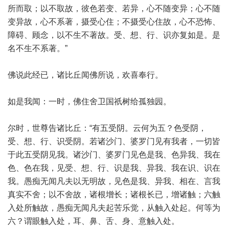
所而取；以不取故，彼色若变、若异，心不随变异；心不随
变异故，心不系著，摄受心住；不摄受心住故，心不恐怖、
障碍、顾念，以不生不著故。受、想、行、识亦复如是。是
名不生不系著。”
佛说此经已，诸比丘闻佛所说，欢喜奉行。
如是我闻：一时，佛住舍卫国祇树给孤独园。
尔时，世尊告诸比丘：“有五受阴。云何为五？色受阴，
受、想、行、识受阴。若诸沙门、婆罗门见有我者，一切皆
于此五受阴见我。诸沙门、婆罗门见色是我、色异我、我在
色、色在我，见受、想、行、识是我、异我、我在识、识在
我。愚痴无闻凡夫以无明故，见色是我、异我、相在、言我
真实不舍；以不舍故，诸根增长；诸根长已，增诸触；六触
入处所触故，愚痴无闻凡夫起苦乐觉，从触入处起。何等为
六？谓眼触入处，耳、鼻、舌、身、意触入处。