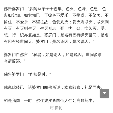
佛告婆罗门：“多闻圣弟子于色集、色灭、色味、色患、色
离如实知。如实知已，于彼色不爱乐、不赞叹、不染著、不
留住；不爱乐、不留往故，色爱则灭；爱灭则取灭，取灭则
有灭，有灭则生灭，生灭则老、死、忧、悲、恼苦灭。受、
想、行、识亦复如是。婆罗门，是名有因有缘灭世间，是名
有因有缘世间灭。婆罗门，是名论因，是名说因。”
婆罗门白佛言：“瞿昙，如是论因，如是说因。世间多事，
今请辞还。”
佛告婆罗门：“宜知是时。”
佛说此经已，诸婆罗门闻佛所说，欢喜随喜，礼足而去。
如是我闻：一时，佛住波罗柰国仙人住处鹿野苑中。
回复