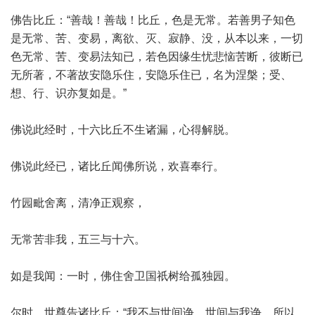
佛告比丘：“善哉！善哉！比丘，色是无常。若善男子知色
是无常、苦、变易，离欲、灭、寂静、没，从本以来，一切
色无常、苦、变易法知已，若色因缘生忧悲恼苦断，彼断已
无所著，不著故安隐乐住，安隐乐住已，名为涅槃；受、
想、行、识亦复如是。”
佛说此经时，十六比丘不生诸漏，心得解脱。
佛说此经已，诸比丘闻佛所说，欢喜奉行。
竹园毗舍离，清净正观察，
无常苦非我，五三与十六。
如是我闻：一时，佛住舍卫国祇树给孤独园。
尔时，世尊告诸比丘：“我不与世间诤，世间与我诤。所以