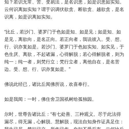
知？若识无常、苦、变易法，是名识患，如是识患如实知。
云何识离如实知？谓于识调伏欲贪、断欲贪、越欲贪，是名
识离，如是识离如实知。
“比丘，若沙门、婆罗门于色如是知、如是见；如是知、如
是见，离欲向，是名正向。若正向者，我说彼入。受、想、
行、识亦复如是。若沙门、婆罗门于色如实知、如实见，于
色生厌、离欲，不起诸漏，心得解脱；若心得解脱者，则为
纯一；纯一者，则梵行立；梵行立者，离他自在，是名苦
边。受、想、行、识亦复如是。”
佛说此经已，诸比丘闻佛所说，欢喜奉行。
如是我闻：一时，佛住舍卫国祇树给孤独园。
尔时，世尊告诸比丘：“有七处善、三种观义。尽于此法得
漏尽，得无漏，心解脱、慧解脱，现法自知身作证具足住：