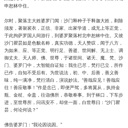
申恕林中住。
尔时，聚落主大姓婆罗门闻：沙门释种子于释迦大姓，剃除
须发，著袈裟衣，正信、非家、出家学道，成无上等正觉，
于此拘萨罗国人间游行，到婆罗聚落村北申恕林中住。又彼
沙门瞿昙如是色貌名称，真实功德，天人赞叹，闻于八方，
为如来、应、等正觉、明行足、善逝、世间解、无上士、调
御丈夫、天人师、佛、世尊，于诸世间、诸天、魔、梵、沙
门、婆罗门中，大智能自证知：我生已尽，梵行已立，所作
已作，自知不受后有。为世说法，初、中、后善，善义善
味，纯一满净，梵行清白，演说妙法。“善哉应见！善哉应
往！善应敬事！”作是念已，即便严驾，多将翼从，执持金
瓶、金杖、伞盖，往诣佛所，恭敬奉事。到于林口，下车步
进，至世尊所，问讯安不，却坐一面，白世尊曰：“沙门瞿
昙，何论何说？”
佛告婆罗门：“我论因说因。”