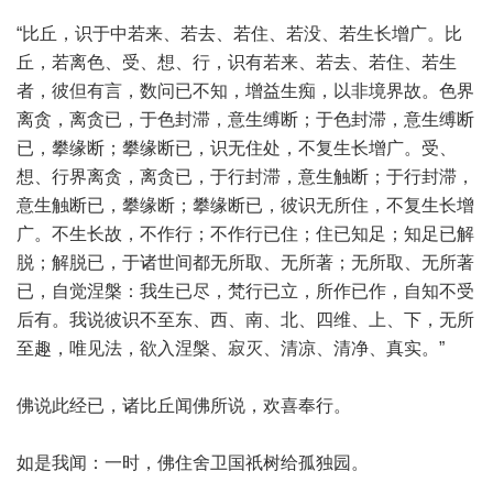
“比丘，识于中若来、若去、若住、若没、若生长增广。比
丘，若离色、受、想、行，识有若来、若去、若住、若生
者，彼但有言，数问已不知，增益生痴，以非境界故。色界
离贪，离贪已，于色封滞，意生缚断；于色封滞，意生缚断
已，攀缘断；攀缘断已，识无住处，不复生长增广。受、
想、行界离贪，离贪已，于行封滞，意生触断；于行封滞，
意生触断已，攀缘断；攀缘断已，彼识无所住，不复生长增
广。不生长故，不作行；不作行已住；住已知足；知足已解
脱；解脱已，于诸世间都无所取、无所著；无所取、无所著
已，自觉涅槃：我生已尽，梵行已立，所作已作，自知不受
后有。我说彼识不至东、西、南、北、四维、上、下，无所
至趣，唯见法，欲入涅槃、寂灭、清凉、清净、真实。”
佛说此经已，诸比丘闻佛所说，欢喜奉行。
如是我闻：一时，佛住舍卫国祇树给孤独园。