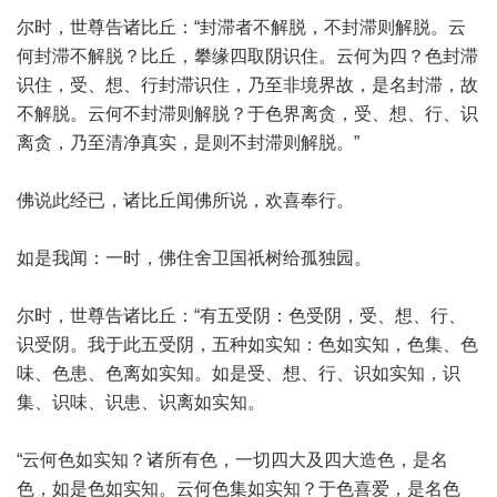
尔时，世尊告诸比丘：“封滞者不解脱，不封滞则解脱。云
何封滞不解脱？比丘，攀缘四取阴识住。云何为四？色封滞
识住，受、想、行封滞识住，乃至非境界故，是名封滞，故
不解脱。云何不封滞则解脱？于色界离贪，受、想、行、识
离贪，乃至清净真实，是则不封滞则解脱。”
佛说此经已，诸比丘闻佛所说，欢喜奉行。
如是我闻：一时，佛住舍卫国祇树给孤独园。
尔时，世尊告诸比丘：“有五受阴：色受阴，受、想、行、
识受阴。我于此五受阴，五种如实知：色如实知，色集、色
味、色患、色离如实知。如是受、想、行、识如实知，识
集、识味、识患、识离如实知。
“云何色如实知？诸所有色，一切四大及四大造色，是名
色，如是色如实知。云何色集如实知？于色喜爱，是名色