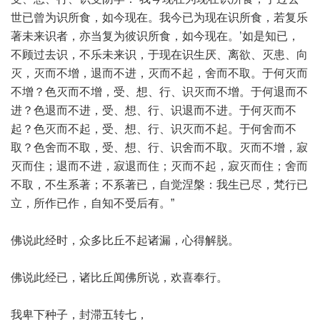
世已曾为识所食，如今现在。我今已为现在识所食，若复乐
著未来识者，亦当复为彼识所食，如今现在。’如是知已，
不顾过去识，不乐未来识，于现在识生厌、离欲、灭患、向
灭，灭而不增，退而不进，灭而不起，舍而不取。于何灭而
不增？色灭而不增，受、想、行、识灭而不增。于何退而不
进？色退而不进，受、想、行、识退而不进。于何灭而不
起？色灭而不起，受、想、行、识灭而不起。于何舍而不
取？色舍而不取，受、想、行、识舍而不取。灭而不增，寂
灭而住；退而不进，寂退而住；灭而不起，寂灭而住；舍而
不取，不生系著；不系著已，自觉涅槃：我生已尽，梵行已
立，所作已作，自知不受后有。”
佛说此经时，众多比丘不起诸漏，心得解脱。
佛说此经已，诸比丘闻佛所说，欢喜奉行。
我卑下种子，封滞五转七，