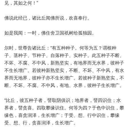
见，其如之何！”
佛说此经已，诸比丘闻佛所说，欢喜奉行。
如是我闻：一时，佛住舍卫国祇树给孤独园。
尔时，世尊告诸比丘：“有五种种子。何等为五？谓根种
子、茎种子、节种子、自落种子、实种子。此五种子不断、
不坏、不腐、不中风，新熟坚实，有地界而无水界，彼种子
不生长增广。若彼种新熟坚实，不断、不坏、不中风，有水
界而无地界，彼种子亦不生长增广。若彼种子新熟坚实，不
断、不坏、不腐、不中风，有地、水界，彼种子生长增广。
“比丘，彼五种子者，譬取阴俱识；地界者，譬四识住；水
界者，譬贪喜。四取攀缘识住。何等为四？于色中识住，攀
缘色，喜贪润泽，生长增广；于受、想、行中识住，攀缘
受、想、行，贪喜润泽，生长增广。