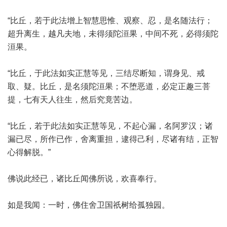
“比丘，若于此法增上智慧思惟、观察、忍，是名随法行；
超升离生，越凡夫地，未得须陀洹果，中间不死，必得须陀
洹果。
“比丘，于此法如实正慧等见，三结尽断知，谓身见、戒
取、疑。比丘，是名须陀洹果；不堕恶道，必定正趣三菩
提，七有天人往生，然后究竟苦边。
“比丘，若于此法如实正慧等见，不起心漏，名阿罗汉；诸
漏已尽，所作已作，舍离重担，逮得己利，尽诸有结，正智
心得解脱。”
佛说此经已，诸比丘闻佛所说，欢喜奉行。
如是我闻：一时，佛住舍卫国祇树给孤独园。