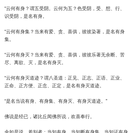
“云何有身？谓五受阴。云何为五？色受阴，受、想、行、
识受阴，是名有身。
“云何有身集？当来有爱、贪、喜俱，彼彼染著，是名有身
集。
“云何有身灭？当来有爱、贪、喜俱，彼彼乐著无余断、苦
尽、离欲、灭，是名有身灭。
“云何有身灭道迹？谓八圣道：正见、正志、正语、正业、
正命、正方便、正念、正定，是名有身灭道迹。
“是名当说有身、有身集、有身灭、有身灭道迹。”
佛说是经已，诸比丘闻佛所说，欢喜奉行。
余如是说，差别者：当知有身，当知断有身集，当知证有身