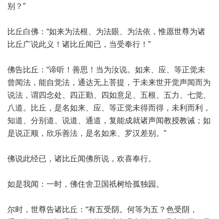
别？”
比丘白佛：“如来为法根、为法眼、为法依，惟愿世尊为诸
比丘广说此义！诸比丘闻已，当受奉行！”
佛告比丘：“谛听！善思！当为汝说。如来、应、等正觉未
曾闻法，能自觉法，通达无上菩提，于未来世开觉声闻而为
说法，谓四念处、四正勤、四如意足、五根、五力、七觉、
八道。比丘，是名如来、应、等正觉未得而得，未利而利，
知道、分别道、说道、通道，复能成就诸声闻教授教诫；如
是说正顺，欣乐善法，是名如来、罗汉差别。”
佛说此经已，诸比丘闻佛所说，欢喜奉行。
如是我闻：一时，佛住舍卫国祇树给孤独园。
尔时，世尊告诸比丘：“有五受阴。何等为五？色受阴，