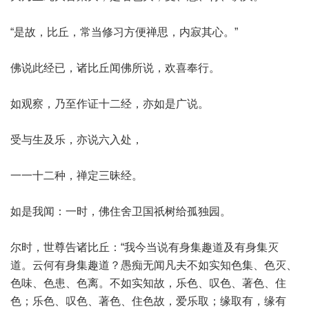
“是故，比丘，常当修习方便禅思，内寂其心。”
佛说此经已，诸比丘闻佛所说，欢喜奉行。
如观察，乃至作证十二经，亦如是广说。
受与生及乐，亦说六入处，
一一十二种，禅定三昧经。
如是我闻：一时，佛住舍卫国祇树给孤独园。
尔时，世尊告诸比丘：“我今当说有身集趣道及有身集灭
道。云何有身集趣道？愚痴无闻凡夫不如实知色集、色灭、
色味、色患、色离。不如实知故，乐色、叹色、著色、住
色；乐色、叹色、著色、住色故，爱乐取；缘取有，缘有