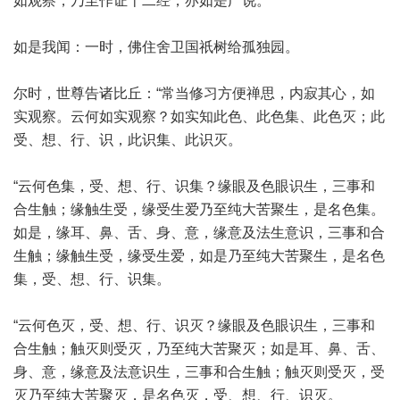
如观察，乃至作证十二经，亦如是广说。
如是我闻：一时，佛住舍卫国祇树给孤独园。
尔时，世尊告诸比丘：“常当修习方便禅思，内寂其心，如
实观察。云何如实观察？如实知此色、此色集、此色灭；此
受、想、行、识，此识集、此识灭。
“云何色集，受、想、行、识集？缘眼及色眼识生，三事和
合生触；缘触生受，缘受生爱乃至纯大苦聚生，是名色集。
如是，缘耳、鼻、舌、身、意，缘意及法生意识，三事和合
生触；缘触生受，缘受生爱，如是乃至纯大苦聚生，是名色
集，受、想、行、识集。
“云何色灭，受、想、行、识灭？缘眼及色眼识生，三事和
合生触；触灭则受灭，乃至纯大苦聚灭；如是耳、鼻、舌、
身、意，缘意及法意识生，三事和合生触；触灭则受灭，受
灭乃至纯大苦聚灭，是名色灭，受、想、行、识灭。