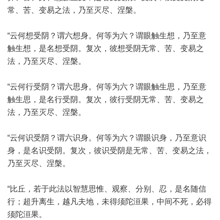
常、苦、变易之法，乃至灭尽、涅槃。
“云何想受阴？谓六想身。何等为六？谓眼触生想，乃至意
触生想，是名想受阴。复次，彼想受阴无常、苦、变易之
法，乃至灭尽、涅槃。
“云何行受阴？谓六思身。何等为六？谓眼触生思，乃至意
触生思，是名行受阴。复次，彼行受阴无常、苦、变易之
法，乃至灭尽、涅槃。
“云何识受阴？谓六识身。何等为六？谓眼识身，乃至意识
身，是名识受阴。复次，彼识受阴是无常、苦、变易之法，
乃至灭尽、涅槃。
“比丘，若于此法以智慧思惟、观察、分别、忍，是名随信
行；超升离生，越凡夫地，未得须陀洹果，中间不死，必得
须陀洹果。