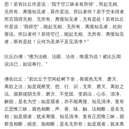
思！若有比丘作是说：‘我于空三昧未有所得’，而起无相、
无所有、离慢知见者，莫作是说。所以者何？若于空未得者
而言我得无相、无所有、离慢知见者，无有是处！若有比丘
作是说：‘我得空’，能起无相、无所有、离慢知见者，此则
善说。所以者何？若得空已，能起无相、无所有、离慢知见
者，斯有是处！云何为圣弟子及见清净？”
比丘白佛：“佛为法根、法眼、法依，惟愿为说！诸比丘闻
说法已，如说奉行。”
佛告比丘：“若比丘于空闲处树下坐，善观色无常、磨灭、
离欲之法；如是观察受、想、行、识，无常、磨灭、离欲之
法。观察彼阴无常、磨灭、不坚固、变易法，心乐、清净、
解脱，是名为空；如是观者，亦不能离慢、知见清净。复有
正思惟三昧，观色相断，声、香、味、触、法相断，是名无
相；如是观者，犹未离慢、知见清净。复有正思惟三昧，观
察贪相断，瞋恚、痴相断，是名无所有；如是观者，犹未离