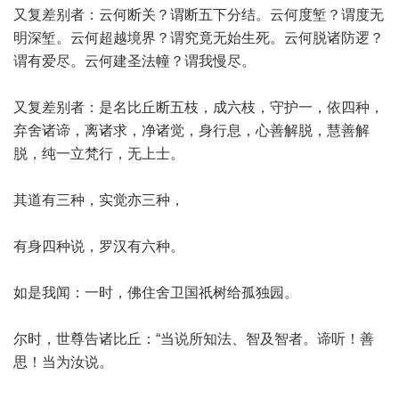
又复差别者：云何断关？谓断五下分结。云何度堑？谓度无
明深堑。云何超越境界？谓究竟无始生死。云何脱诸防逻？
谓有爱尽。云何建圣法幢？谓我慢尽。
又复差别者：是名比丘断五枝，成六枝，守护一，依四种，
弃舍诸谛，离诸求，净诸觉，身行息，心善解脱，慧善解
脱，纯一立梵行，无上士。
其道有三种，实觉亦三种，
有身四种说，罗汉有六种。
如是我闻：一时，佛住舍卫国祇树给孤独园。
尔时，世尊告诸比丘：“当说所知法、智及智者。谛听！善
思！当为汝说。