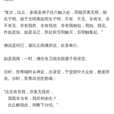
“复次，比丘，多闻圣弟子住六触入处，而能厌离无明，能
生于明。彼于无明离欲而生于明，不有、不无、非有无、非
不有无、非有我胜、非有我劣、非有我相似，我知、我见。
作如是知、如是见已，所起前无明触灭，后明触集起。”
佛说是经已，诸比丘闻佛所说，欢喜奉行。
如是我闻：一时，佛住舍卫国东园鹿子母讲堂。
尔时，世尊晡时从禅起，出讲堂，于堂阴中大众前，敷座而
坐。尔时，世尊叹优陀那偈：
“法无有吾我，亦复无我所，
我既非当有，我所何由生？
比丘解脱此，则断下分结。”