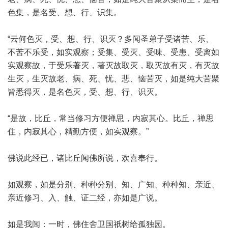
色集，是名受、想、行、识集。
“云何色灭，受、想、行、识灭？多闻圣弟子受诸苦、乐、
不苦不乐受，如实观察；受集、受灭、受味、受患、受离如
实观察故，于受乐著灭，著灭故取灭，取灭故有灭，有灭故
生灭，生灭故老、病、死、忧、悲、恼苦灭，如是纯大苦聚
皆悉得灭，是名色灭，受、想、行、识灭。
“是故，比丘，常当修习方便禅思，内寂其心。比丘，禅思
住，内寂其心，精勤方便，如实观察。”
佛说此经已，诸比丘闻佛所说，欢喜奉行。
如观察，如是分别、种种分别、知、广知、种种知、亲近、
亲近修习、入、触、证二经，亦如是广说。
如是我闻：一时，佛住舍卫国祇树给孤独园。