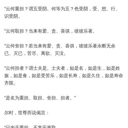
“云何重担？谓五受阴。何等为五？色受阴，受、想、行、
识受阴。
“云何取担？当来有爱、贪、喜俱，彼彼乐著。
“云何舍担？若当来有爱、贪、喜俱，彼彼乐著永断无余
已、灭已，苦尽、离欲、灭没。
“云何担者？谓士夫是。士夫者，如是名，如是生，如是姓
族，如是食，如是受苦乐，如是长寿，如是久住，如是寿命
齐限。
“是名为重担、取担、舍担、担者。”
尔时，世尊而说偈言：
“已舍于重担，不复应更取，