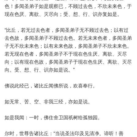
色！多闻圣弟子如是观察已，不顾过去色，不欣未来色，于
现在色厌、离欲、灭尽向；受、想、行、识亦复如是。
“比丘，若无过去色者，多闻圣弟子无不顾过去色；以有过
去色故，多闻圣弟子不顾过去色。若无未来色者，多闻圣弟
子无不欣未来色；以有未来色故，多闻圣弟子不欣未来色。
若无现在色者，多闻圣弟子不于现在色生厌、离欲、灭尽
向；以有现在色故，多闻圣弟子于现在色生厌、离欲、灭尽
向。受、想、行、识亦如是说。”
佛说此经已，诸比丘闻佛所说，欢喜奉行。
如无常、苦、空、非我三经，亦如是说。
如是我闻：一时，佛住舍卫国祇树给孤独园。
尔时，世尊告诸比丘：“当说圣法印及见清净。谛听！善