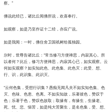
察。”
佛说此经已，诸比丘闻佛所说，欢喜奉行。
如观察，如是乃至作证十二经，亦应广说。
如是我闻：一时，佛住舍卫国祇树给孤独园。
尔时，世尊告诸比丘：“常当修习方便禅思，内寂其心。所
以者何？比丘，修习方便禅思，内寂其心已，如实观察。云
何如实观察？如实知此色、此色集、此色灭；此受、想、
行、识，此识集、此识灭。
“云何色集，受想行识集？愚痴无闻凡夫不如实知色集、色
灭、色味、色患、色离。不如实知故，乐著彼色，赞叹于
色；乐著于色，赞叹色故取；取缘有，有缘生，生缘老、
死、忧、悲、恼苦，如是纯大苦聚生，是名色集，受、想、