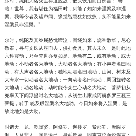
尔时，纯陀为诸众生得度脱故，低头饮泪而白佛言：“善
哉！世尊，我若堪任为福田时，则能了知如来涅槃及非涅
槃。我等今者及诸声闻、缘觉智慧犹如蚊蚁，实不能量如来
涅槃及非涅槃。”
尔时，纯陀及其眷属愁忧啼泣，围绕如来，烧香散华，尽心
敬奉，寻与文殊从座而去，供办食具。其去未久，是时此地
六种震动，乃至梵世亦复如是。地动有二，或有地动，或大
地动：小动者名为地动，大动者名大地动；有小声者名曰地
动，有大声者名大地动；独地动者名曰地动，山河、树木及
大海水一切动者名大地动；一向动者名曰地动，周回旋转名
大地动；动名地动，动时能令众生心动名大地动；菩萨初从
兜率天下阎浮提时名大地动，从初生出家成阿耨多罗三藐三
菩提，转于 轮及般涅槃名大地动。今日如来将入涅槃，是
故此地如是大动。
时诸天、龙、乾闼婆、阿修罗、迦楼罗、紧那罗、摩睺罗
伽、人及非人，闻是语已，身毛皆竖，同声哀泣而说偈言：