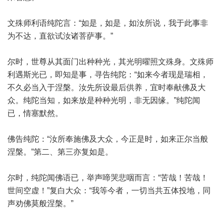
文殊师利语纯陀言：“如是，如是，如汝所说，我于此事非
为不达，直欲试汝诸菩萨事。”
尔时，世尊从其面门出种种光，其光明曜照文殊身。文殊师
利遇斯光已，即知是事，寻告纯陀：“如来今者现是瑞相，
不久必当入于涅槃。汝先所设最后供养，宜时奉献佛及大
众。纯陀当知，如来放是种种光明，非无因缘。”纯陀闻
已，情塞默然。
佛告纯陀：“汝所奉施佛及大众，今正是时，如来正尔当般
涅槃。”第二、第三亦复如是。
尔时，纯陀闻佛语已，举声啼哭悲咽而言：“苦哉！苦哉！
世间空虚！”复白大众：“我等今者，一切当共五体投地，同
声劝佛莫般涅槃。”