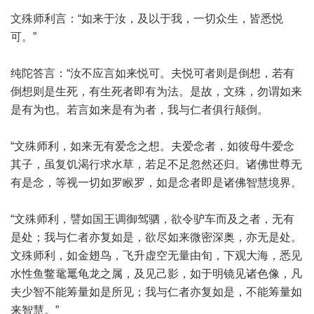
文殊师利言：“如来于汝，及以于我，一切众生，皆悉悦
可。”
纯陀答言：“汝不应言如来悦可。夫悦可者则是倒想，若有
倒想则是生死，有生死者即有为法。是故，文殊，勿谓如来
是有为也。若言如来是有为者，我与仁者俱行颠倒。
“文殊师利，如来无有爱念之想。夫爱念者，如彼母牛爱念
其子，虽复饥渴行求水草，若足不足忽然还归。诸佛世尊无
有是念，等视一切如罗睺罗，如是念者即是诸佛智慧境界。
“文殊师利，譬如国王调御驾驷，欲令驴车而及之者，无有
是处；我与仁者亦复如是，欲尽如来微密深奥，亦无是处。
文殊师利，如金翅鸟，飞升虚空无量由旬，下观大海，悉见
水性鱼鳖鼋鼍龟龙之属，及见己影，如于明镜见诸色像，凡
夫少智不能筹量如是所见；我与仁者亦复如是，不能筹量如
来智慧。”