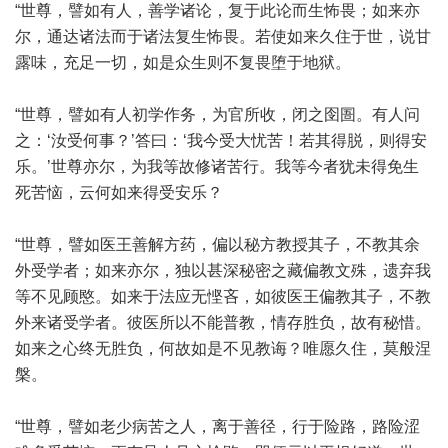
“世尊，譬如有人，善学诸论，复于此论而生怖畏；如来亦
尔，通达诸法而于诸法复生怖畏。若使如来久住于世，说甘
露味，充足一切，如是众生则不复畏堕于地狱。
“世尊，譬如有人初学作务，为官所收，闭之囹圄。有人问
之：‘汝受何事？’答曰：‘我今受大忧苦！若其得脱，则得安
乐。’世尊亦尔，为我等故修诸苦行。我等今者犹未得免生
死苦恼，云何如来得受安乐？
“世尊，譬如医王善解方药，偏以秘方教授其子，不教其余
外受学者；如来亦尔，独以甚深秘密之藏偏教文殊，遗弃我
等不见顾愍。如来于法应无悭吝，如彼医王偏教其子，不教
外来诸受学者。彼医所以不能普教，情存胜负，故有秘惜。
如来之心终无胜负，何故如是不见教诲？唯愿久住，莫般涅
槃。
“世尊，譬如老少病苦之人，离于善径，行于险路，路险涩