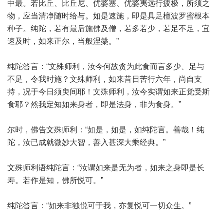
中最。若比丘、比丘尼、优婆塞、优婆夷远行疲极，所须之
物，应当清净随时给与。如是速施，即是具足檀波罗蜜根本
种子。纯陀，若有最后施佛及僧，若多若少，若足不足，宜
速及时，如来正尔，当般涅槃。”
纯陀答言：“文殊师利，汝今何故贪为此食而言多少、足与
不足，令我时施？文殊师利，如来昔日苦行六年，尚自支
持，况于今日须臾间耶！文殊师利，汝今实谓如来正觉受斯
食耶？然我定知如来身者，即是法身，非为食身。”
尔时，佛告文殊师利：“如是，如是，如纯陀言。善哉！纯
陀，汝已成就微妙大智，善入甚深大乘经典。”
文殊师利语纯陀言：“汝谓如来是无为者，如来之身即是长
寿。若作是知，佛所悦可。”
纯陀答言：“如来非独悦可于我，亦复悦可一切众生。”