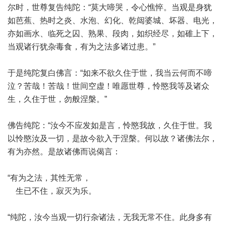
尔时，世尊复告纯陀：“莫大啼哭，令心憔悴。当观是身犹
如芭蕉、热时之炎、水泡、幻化、乾闼婆城、坏器、电光，
亦如画水、临死之囚、熟果、段肉，如织经尽，如碓上下，
当观诸行犹杂毒食，有为之法多诸过患。”
于是纯陀复白佛言：“如来不欲久住于世，我当云何而不啼
泣？苦哉！苦哉！世间空虚！唯愿世尊，怜愍我等及诸众
生，久住于世，勿般涅槃。”
佛告纯陀：“汝今不应发如是言，怜愍我故，久住于世。我
以怜愍汝及一切，是故今欲入于涅槃。何以故？诸佛法尔，
有为亦然。是故诸佛而说偈言：
“有为之法，其性无常，
生已不住，寂灭为乐。
“纯陀，汝今当观一切行杂诸法，无我无常不住。此身多有