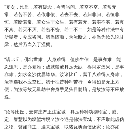
“复次，比丘，若有疑念，今皆当问。若空不空、若常无
常、若苦不苦、若依非依、若去不去、若归非归、若恒非
恒、若断若常、若众生非众生、若有若无、若实不实、若真
不真、若灭不灭、若密不密、若二不二，如是等种种法中有
所疑者，今应咨问。我当随顺，为汝断之，亦当为汝先说甘
露，然后乃当入于涅槃。
“诸比丘，佛出世难，人身难得；值佛生信，是事亦难；能
忍难忍，是亦复难；成就禁戒具足无缺，得阿罗汉果，是事
亦难，如求金沙优昙钵华。汝诸比丘，离于八难得人身难，
汝等遇我不应空过。我于往昔种种苦行，今得如是无上方
便，为汝等故无量劫中舍身手足头目髓脑，是故汝等不应放
逸。
“汝等比丘，云何庄严正法宝城，具足种种功德珍宝，戒、
定、智慧以为墙堑埤堄？汝今遇是佛法宝城，不应取此虚伪
之物。譬如商主，遇真宝城，取诸瓦砾而便还家；汝亦如