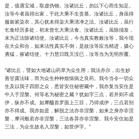
是，值遇宝城，取虚伪物。汝诸比丘，勿以下心而生知足。
汝等今者虽得出家，于此大乘不生贪慕。汝诸比丘，身虽得
服袈裟染衣，其心犹未得染大乘清净之法。汝诸比丘，虽行
乞食经历多处，初未曾乞大乘法食。汝诸比丘，虽除须发，
未为正法除诸结使。汝诸比丘，今当真实教敕汝等，我今现
在大众和合，如来法性真实不倒，是故汝等应当精进，摄心
勇猛，摧诸结使。十力慧日既灭没已，汝等当为无明所覆。
“诸比丘，譬如大地诸山药草为众生用；我法亦尔，出生妙
善甘露法味，而为众生种种烦恼病之良药。我今当令一切众
生及以我子四部之众，悉皆安住秘密藏中，我亦复当安住是
中入于涅槃。何等名为秘密之藏？犹如字三点，若并则不成
伊，纵亦不成。如摩醯首罗面上三目，乃得成伊，三点若别
亦不得成。我亦如是，解脱之法亦非涅槃，如来之身亦非涅
槃，摩诃般若亦非涅槃，三法各异亦非涅槃。我今安住如是
三法，为众生故名入涅槃，如世伊字。”