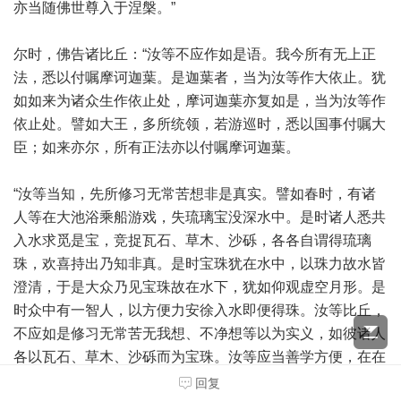
亦当随佛世尊入于涅槃。”
尔时，佛告诸比丘：“汝等不应作如是语。我今所有无上正
法，悉以付嘱摩诃迦葉。是迦葉者，当为汝等作大依止。犹
如如来为诸众生作依止处，摩诃迦葉亦复如是，当为汝等作
依止处。譬如大王，多所统领，若游巡时，悉以国事付嘱大
臣；如来亦尔，所有正法亦以付嘱摩诃迦葉。
“汝等当知，先所修习无常苦想非是真实。譬如春时，有诸
人等在大池浴乘船游戏，失琉璃宝没深水中。是时诸人悉共
入水求觅是宝，竞捉瓦石、草木、沙砾，各各自谓得琉璃
珠，欢喜持出乃知非真。是时宝珠犹在水中，以珠力故水皆
澄清，于是大众乃见宝珠故在水下，犹如仰观虚空月形。是
时众中有一智人，以方便力安徐入水即便得珠。汝等比丘，
不应如是修习无常苦无我想、不净想等以为实义，如彼诸人
各以瓦石、草木、沙砾而为宝珠。汝等应当善学方便，在在
处处，常修我想、常乐净想，复应当知先所修习四法相貌悉
回复