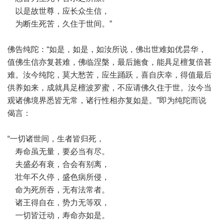
以是故世尊，应长众生信，
为断生死苦，久住于世间。”
佛告纯陀：“如是，如是，如汝所说，佛出世难如优昙华，
值佛生信亦复甚难，佛临涅槃，最后施食，能具足檀复倍甚
难。汝今纯陀，莫大愁苦，应生踊跃，喜自庆幸，得值最后
供养如来，成就具足檀波罗蜜，不应请佛久住于世。汝今当
观诸佛境界悉皆无常，诸行性相亦复如是。”即为纯陀而说
偈言：
“一切诸世间，生者皆归死，
寿命虽无量，要必当有尽。
夫盛必有衰，合会有别离，
壮年不久停，盛色病所侵，
命为死所吞，无有法常者。
诸王得自在，势力无等双，
一切皆迁动，寿命亦如是。