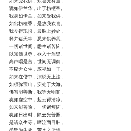
如来受我供，欢喜无有量，
犹如伊兰华，出于栴檀香。
我身如伊兰，如来受我供，
如出栴檀香，是故我欢喜。
我今得现报，最胜上妙处，
释梵诸天等，悉来供养我。
一切诸世间，悉生诸苦恼，
以知佛世尊，欲入于涅槃。
高声唱是言，世间无调御，
不应舍众生，应视如一子。
如来在僧中，演说无上法，
如须弥宝山，安处于大海。
佛智能善断，我等无明闇，
犹如虚空中，起云得清凉。
如来能善除，一切诸烦恼，
犹如日出时，除云光普照。
是诸众生等，啼泣面目肿，
悉皆为生死，苦水之所漂。