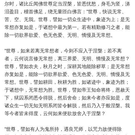
尔时，诸比丘闻佛世尊定当涅槃，皆悉忧愁，身毛为竖，涕
泪盈目，稽首佛足，绕无量匝白佛言：“世尊，快说无常、
苦、空、无我。世尊，譬如一切众生迹中，象迹为上；是无
常想亦复如是，于诸想中最为第一。若有精勤修习之者，能
除一切欲界欲爱、色无色爱、无明、憍慢及无常想。
“世尊，如来若离无常想者，今则不应入于涅槃；若不离
者，云何说言修无常想，离三界爱、无明、憍慢及无常想？
世尊，譬如农夫，秋月之时，深耕其地能除秽草；是无常想
亦复如是，能除一切欲界欲爱、色无色爱、无明、憍慢及无
常想。世尊，譬如耕田，秋耕为胜，如诸迹中，象迹为胜；
于诸想中，无常想为胜。世尊，譬如帝王知命将终，恩赦天
下，狱囚系闭悉令得脱，然后舍命；如来今者亦应如是，度
诸众生一切无知无明系闭皆令解脱，然后乃入于般涅槃。我
等今者皆未得度，云何如来便欲放舍入于涅槃？
“世尊，譬如有人为鬼所持，遇良咒师，以咒力故便得除