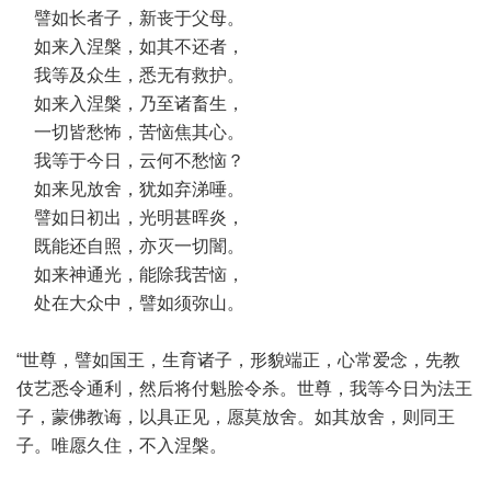
譬如长者子，新丧于父母。
如来入涅槃，如其不还者，
我等及众生，悉无有救护。
如来入涅槃，乃至诸畜生，
一切皆愁怖，苦恼焦其心。
我等于今日，云何不愁恼？
如来见放舍，犹如弃涕唾。
譬如日初出，光明甚晖炎，
既能还自照，亦灭一切闇。
如来神通光，能除我苦恼，
处在大众中，譬如须弥山。
“世尊，譬如国王，生育诸子，形貌端正，心常爱念，先教
伎艺悉令通利，然后将付魁脍令杀。世尊，我等今日为法王
子，蒙佛教诲，以具正见，愿莫放舍。如其放舍，则同王
子。唯愿久住，不入涅槃。