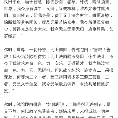
良田平正，喻于智慧；除去沙卤、恶草、株杌，喻除烦恼。
世尊，我今身有调牛、良田，除去株杌，唯希如来甘露法
雨。贫四姓者，即我身是，贫于无上法之财宝。唯愿哀愍，
除断我等贫穷困苦，拯及无量苦恼众生。我今所供虽复微
少，冀得充足如来大众。我今无主无亲无归，愿垂矜愍，如
罗睺罗。”
尔时，世尊、一切种智、无上调御，告纯陀曰：“善哉！善
哉！我今为汝除断贫穷，无上法雨雨汝身田，令生法芽。汝
今于我欲求寿命、色、力、安乐、无碍辩才，我当施汝常
命、色、力、安、无碍辩。何以故？纯陀，施食有二，果报
无差。何等为二？一者、受已得阿耨多罗三藐三菩提；二
者、受已入于涅槃。我今受汝最后供养，令汝具足檀波罗
蜜。”
尔时，纯陀即白佛言：“如佛所说，二施果报无差别者，是
义不然。何以故？先受施者，烦恼未尽，未得成就一切种