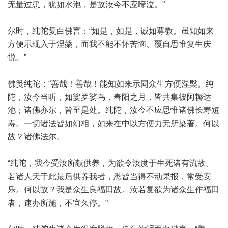
无量过患，犹如水泡，是故汝今不应啼泣。”
尔时，纯陀复白佛言：“如是，如是，诚如尊教。虽知如来
方便示现入于涅槃，而我不能不怀苦恼、覆自思惟复生庆
悦。”
佛赞纯陀：“善哉！善哉！能知如来示同众生方便涅槃。纯
陀，汝今当听，如娑罗娑鸟，春阳之月，皆共集彼阿耨达
池；诸佛亦尔，皆至是处。纯陀，汝今不应思惟诸佛长寿短
寿。一切诸法皆如幻相，如来在中以方便力无所染著。何以
故？诸佛法尔。
“纯陀，我今受汝所献供养，为欲令汝度于生死诸有流故。
若诸人天于此最后供养我者，悉皆当得不动果报，常受安
乐。何以故？我是众生良福田故。汝若复欲为诸众生作福田
者，速办所施，不宜久停。”