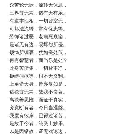
众苦轮无际，流转无休息，
三界皆无常，诸有无有乐。
有道本性相，一切皆空无，
可坏法流转，常有忧患等。
恐怖诸过恶，老病死衰恼，
是诸无有边，易坏怨所侵。
烦恼所缠裹，犹如蚕处茧，
何有智慧者，而当乐是处？
此身苦所集，一切皆不净，
扼缚痈疮等，根本无义利。
上至诸天身，皆亦复如是，
诸欲皆无常，故我不贪著。
离欲善思惟，而证于真实，
究竟断有者，今日当涅槃。
我度有彼岸，已得过诸苦，
是故于今者，纯受上妙乐。
以是因缘故，证无戏论边，