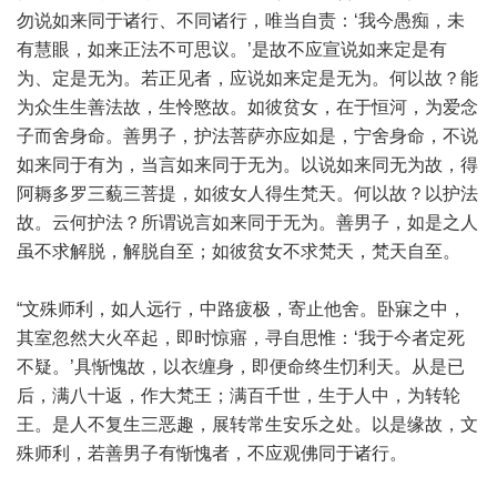
勿说如来同于诸行、不同诸行，唯当自责：‘我今愚痴，未
有慧眼，如来正法不可思议。’是故不应宣说如来定是有
为、定是无为。若正见者，应说如来定是无为。何以故？能
为众生生善法故，生怜愍故。如彼贫女，在于恒河，为爱念
子而舍身命。善男子，护法菩萨亦应如是，宁舍身命，不说
如来同于有为，当言如来同于无为。以说如来同无为故，得
阿耨多罗三藐三菩提，如彼女人得生梵天。何以故？以护法
故。云何护法？所谓说言如来同于无为。善男子，如是之人
虽不求解脱，解脱自至；如彼贫女不求梵天，梵天自至。
“文殊师利，如人远行，中路疲极，寄止他舍。卧寐之中，
其室忽然大火卒起，即时惊寤，寻自思惟：‘我于今者定死
不疑。’具惭愧故，以衣缠身，即便命终生忉利天。从是已
后，满八十返，作大梵王；满百千世，生于人中，为转轮
王。是人不复生三恶趣，展转常生安乐之处。以是缘故，文
殊师利，若善男子有惭愧者，不应观佛同于诸行。