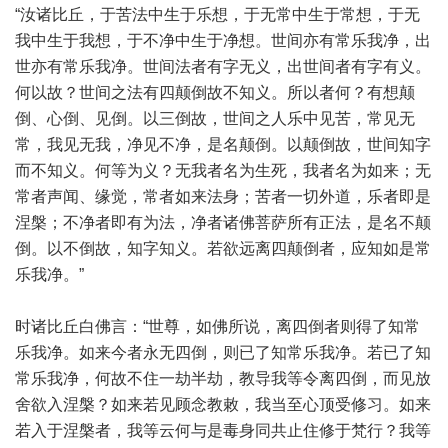
“汝诸比丘，于苦法中生于乐想，于无常中生于常想，于无
我中生于我想，于不净中生于净想。世间亦有常乐我净，出
世亦有常乐我净。世间法者有字无义，出世间者有字有义。
何以故？世间之法有四颠倒故不知义。所以者何？有想颠
倒、心倒、见倒。以三倒故，世间之人乐中见苦，常见无
常，我见无我，净见不净，是名颠倒。以颠倒故，世间知字
而不知义。何等为义？无我者名为生死，我者名为如来；无
常者声闻、缘觉，常者如来法身；苦者一切外道，乐者即是
涅槃；不净者即有为法，净者诸佛菩萨所有正法，是名不颠
倒。以不倒故，知字知义。若欲远离四颠倒者，应知如是常
乐我净。”
时诸比丘白佛言：“世尊，如佛所说，离四倒者则得了知常
乐我净。如来今者永无四倒，则已了知常乐我净。若已了知
常乐我净，何故不住一劫半劫，教导我等令离四倒，而见放
舍欲入涅槃？如来若见顾念教敕，我当至心顶受修习。如来
若入于涅槃者，我等云何与是毒身同共止住修于梵行？我等