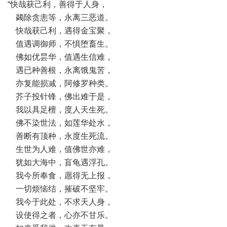
“快哉获己利，善得于人身，
蠲除贪恚等，永离三恶道。
快哉获己利，遇得金宝聚，
值遇调御师，不惧堕畜生。
佛如优昙华，值遇生信难，
遇已种善根，永离饿鬼苦，
亦复能损减，阿修罗种类。
芥子投针锋，佛出难于是，
我以具足檀，度人天生死。
佛不染世法，如莲华处水，
善断有顶种，永度生死流。
生世为人难，值佛世亦难，
犹如大海中，盲龟遇浮孔。
我今所奉食，愿得无上报，
一切烦恼结，摧破不坚牢。
我今于此处，不求天人身，
设使得之者，心亦不甘乐。