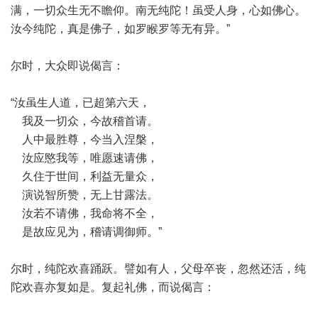
满，一切众生无不瞻仰。南无纯陀！虽受人身，心如佛心。
汝今纯陀，真是佛子，如罗睺罗等无有异。”
尔时，大众即说偈言：
“汝虽生人道，已超第六天，
我及一切众，今故稽首请。
人中最胜尊，今当入涅槃，
汝应愍我等，唯愿速请佛，
久住于世间，利益无量众，
演说智所赞，无上甘露法。
汝若不请佛，我命将不全，
是故应见为，稽请调御师。”
尔时，纯陀欢喜踊跃。譬如有人，父母卒丧，忽然还活，纯
陀欢喜亦复如是。复起礼佛，而说偈言：