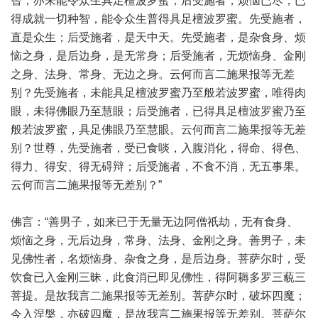
智，亦未能令众生具足檀波罗蜜；后受施者，烦恼已尽，已
得成就一切种智，能令众生普得具足檀波罗蜜。先受施者，
直是众生；后受施者，是天中天。先受施者，是杂食身、烦
恼之身，是后边身，是无常身；后受施者，无烦恼身、金刚
之身、法身、常身、无边之身。云何而言二施果报等无差
别？先受施者，未能具足檀波罗蜜乃至般若波罗蜜，唯得肉
眼，未得佛眼乃至慧眼；后受施者，已得具足檀波罗蜜乃至
般若波罗蜜，具足佛眼乃至慧眼。云何而言二施果报等无差
别？世尊，先受施者，受已食啖，入腹消化，得命、得色、
得力、得安、得无碍辩；后受施者，不食不消，无五事果。
云何而言二施果报等无差别？”
佛言：“善男子，如来已于无量无边阿僧祇劫，无有食身、
烦恼之身，无后边身，常身、法身、金刚之身。善男子，未
见佛性者，名烦恼身、杂食之身，是后边身。菩萨尔时，受
饮食已入金刚三昧，此食消已即见佛性，得阿耨多罗三藐三
菩提。是故我言二施果报等无差别。菩萨尔时，破坏四魔；
今入涅槃，亦破四魔，是故我言二施果报等无差别。菩萨尔