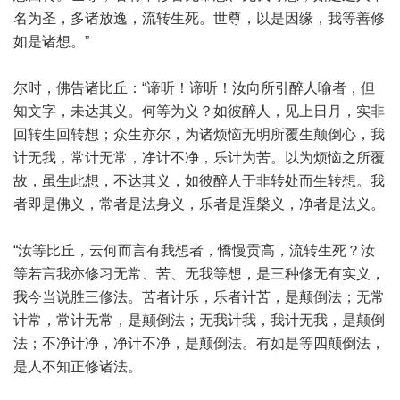
名为圣，多诸放逸，流转生死。世尊，以是因缘，我等善修
如是诸想。”
尔时，佛告诸比丘：“谛听！谛听！汝向所引醉人喻者，但
知文字，未达其义。何等为义？如彼醉人，见上日月，实非
回转生回转想；众生亦尔，为诸烦恼无明所覆生颠倒心，我
计无我，常计无常，净计不净，乐计为苦。以为烦恼之所覆
故，虽生此想，不达其义，如彼醉人于非转处而生转想。我
者即是佛义，常者是法身义，乐者是涅槃义，净者是法义。
“汝等比丘，云何而言有我想者，憍慢贡高，流转生死？汝
等若言我亦修习无常、苦、无我等想，是三种修无有实义，
我今当说胜三修法。苦者计乐，乐者计苦，是颠倒法；无常
计常，常计无常，是颠倒法；无我计我，我计无我，是颠倒
法；不净计净，净计不净，是颠倒法。有如是等四颠倒法，
是人不知正修诸法。