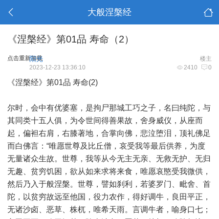
大般涅槃经
《涅槃经》第01品 寿命（2）
点击重新加载
阳光
楼主
2023-12-23 13:36:10
2410
0
《涅槃经》第01品 寿命(2)
尔时，会中有优婆塞，是拘尸那城工巧之子，名曰纯陀，与
其同类十五人俱，为令世间得善果故，舍身威仪，从座而
起，偏袒右肩，右膝著地，合掌向佛，悲泣堕泪，顶礼佛足
而白佛言：“唯愿世尊及比丘僧，哀受我等最后供养，为度
无量诸众生故。世尊，我等从今无主无亲、无救无护、无归
无趣、贫穷饥困，欲从如来求将来食，唯愿哀愍受我微供，
然后乃入于般涅槃。世尊，譬如刹利，若婆罗门、毗舍、首
陀，以贫穷故远至他国，役力农作，得好调牛，良田平正，
无诸沙卤、恶草、株杌，唯希天雨。言调牛者，喻身口七；