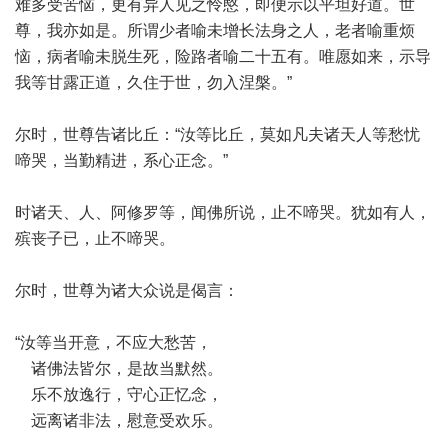
难多受苦恼，更有异人见之怜愍，即便示以平坦好道。世
尊，我亦如是。所谓少者喻未增长法身之人，老者喻重烦
恼，病者喻未脱生死，险路者喻二十五有。唯愿如来，示导
我等甘露正道，久住于世，勿入涅槃。”
尔时，世尊告诸比丘：“汝等比丘，莫如凡夫诸天人等愁忧
啼哭，当勤精进，系心正念。”
时诸天、人、阿修罗等，闻佛所说，止不啼哭。犹如有人，
殡丧子已，止不啼哭。
尔时，世尊为诸大众说是偈言：
“汝等当开意，不应大愁苦，
诸佛法皆尔，是故当默然。
乐不放逸行，守心正忆念，
远离诸非法，慰意受欢乐。