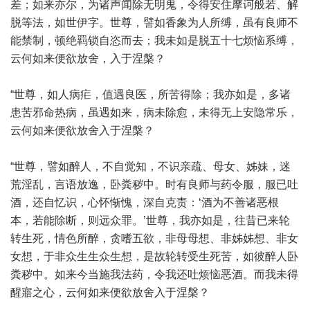
差；如来亦尔，为诸声闻除无明鬼，令得安住摩诃般若、解
脱等法，如世伊字。世尊，譬如香象为人所缚，虽有良师不
能禁制，顿绝羁锁自恣而去；我未如是脱五十七烦恼系缚，
云何如来便欲放舍，入于涅槃？
“世尊，如人病疟，值遇良医，所苦得除；我亦如是，多诸
患苦邪命热病，虽遇如来，病未除愈，未得无上安隐常乐，
云何如来便欲放舍入于涅槃？
“世尊，譬如醉人，不自觉知，不识亲疏、母女、姊妹，迷
荒淫乱，言语放逸，卧粪秽中。时有良师与药令服，服已吐
酒，还自忆识，心怀惭愧，深自克责：‘酒为不善诸恶根
本，若能除断，则远众罪。’世尊，我亦如是，往昔已来轮
转生死，情色所醉，贪嗜五欲，非母母想、非姊姊想、非女
女想，于非众生生众生想，是故轮转受生死苦，如彼醉人卧
粪秽中。如来今当施我法药，令我还吐烦恼恶酒。而我未得
醒寤之心，云何如来便欲放舍入于涅槃？