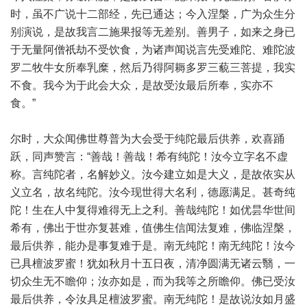
时，虽不广说十二部经，先已通达；今入涅槃，广为众生分
别演说，是故我言二施果报等无差别。善男子，如来之身已
于无量阿僧祇劫不受饮食，为诸声闻说言先受难陀、难陀波
罗二牧牛女所奉乳糜，然后乃得阿耨多罗三藐三菩提，我实
不食。我今为于此会大众，是故受汝最后所奉，实亦不
食。”
尔时，大众闻佛世尊普为大会受于纯陀最后供养，欢喜踊
跃，同声赞言：“善哉！善哉！希有纯陀！汝今立字名不虚
称。言纯陀者，名解妙义。汝今建立如是大义，是故依实从
义立名，故名纯陀。汝今现世得大名利，德愿满足。甚奇纯
陀！生在人中复得难得无上之利。善哉纯陀！如优昙华世间
希有，佛出于世亦复甚难，值佛生信闻法复难，佛临涅槃，
最后供养，能办是事复难于是。南无纯陀！南无纯陀！汝今
已具檀波罗蜜！犹如秋月十五日夜，清净圆满无诸云翳，一
切众生无不瞻仰；汝亦如是，而为我等之所瞻仰。佛已受汝
最后供养，令汝具足檀波罗蜜。南无纯陀！是故说汝如月盛