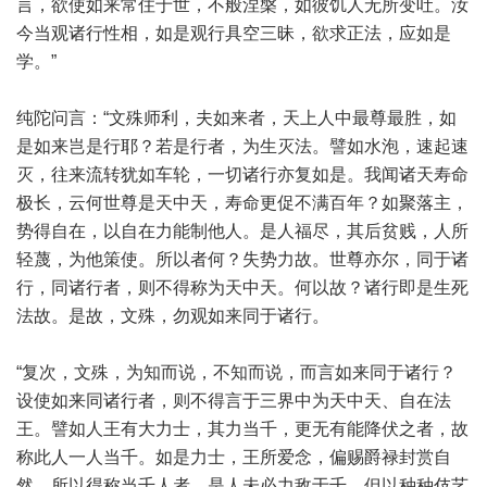
言，欲使如来常住于世，不般涅槃，如彼饥人无所变吐。汝
今当观诸行性相，如是观行具空三昧，欲求正法，应如是
学。”
纯陀问言：“文殊师利，夫如来者，天上人中最尊最胜，如
是如来岂是行耶？若是行者，为生灭法。譬如水泡，速起速
灭，往来流转犹如车轮，一切诸行亦复如是。我闻诸天寿命
极长，云何世尊是天中天，寿命更促不满百年？如聚落主，
势得自在，以自在力能制他人。是人福尽，其后贫贱，人所
轻蔑，为他策使。所以者何？失势力故。世尊亦尔，同于诸
行，同诸行者，则不得称为天中天。何以故？诸行即是生死
法故。是故，文殊，勿观如来同于诸行。
“复次，文殊，为知而说，不知而说，而言如来同于诸行？
设使如来同诸行者，则不得言于三界中为天中天、自在法
王。譬如人王有大力士，其力当千，更无有能降伏之者，故
称此人一人当千。如是力士，王所爱念，偏赐爵禄封赏自
然。所以得称当千人者，是人未必力敌于千，但以种种伎艺