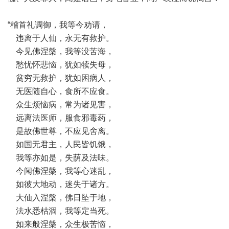
“稽首礼调御，我等今劝请，
违离于人仙，永无有救护。
今见佛涅槃，我等没苦海，
愁忧怀悲恼，犹如犊失母，
贫穷无救护，犹如困病人，
无医随自心，食所不应食。
众生烦恼病，常为诸见害，
远离法医师，服食邪毒药，
是故佛世尊，不应见舍离。
如国无君主，人民皆饥饿，
我等亦如是，失荫及法味。
今闻佛涅槃，我等心迷乱，
如彼大地动，迷失于诸方。
大仙入涅槃，佛日坠于地，
法水悉枯涸，我等定当死。
如来般涅槃，众生极苦恼，