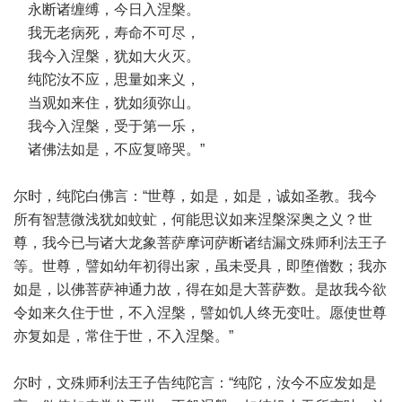
永断诸缠缚，今日入涅槃。
我无老病死，寿命不可尽，
我今入涅槃，犹如大火灭。
纯陀汝不应，思量如来义，
当观如来住，犹如须弥山。
我今入涅槃，受于第一乐，
诸佛法如是，不应复啼哭。”
尔时，纯陀白佛言：“世尊，如是，如是，诚如圣教。我今
所有智慧微浅犹如蚊虻，何能思议如来涅槃深奥之义？世
尊，我今已与诸大龙象菩萨摩诃萨断诸结漏文殊师利法王子
等。世尊，譬如幼年初得出家，虽未受具，即堕僧数；我亦
如是，以佛菩萨神通力故，得在如是大菩萨数。是故我今欲
令如来久住于世，不入涅槃，譬如饥人终无变吐。愿使世尊
亦复如是，常住于世，不入涅槃。”
尔时，文殊师利法王子告纯陀言：“纯陀，汝今不应发如是