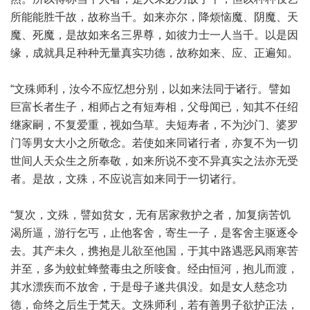
所能能胜千故，故称当千。如来亦尔，降烦恼魔、阴魔、天
魔、死魔，是故如来名三界尊，如彼力士一人当千。以是因
缘，成就具足种种无量真实功德，故称如来、应、正遍知。
“文殊师利，汝今不应忆想分别，以如来法同于诸行。譬如
巨富长者生子，相师占之有短寿相，父母闻已，知其不任绍
继家嗣，不复爱重，视如刍草。夫短寿者，不为沙门、婆罗
门等男女大小之所敬念。若使如来同诸行者，亦复不为一切
世间人天众生之所奉敬，如来所说不变不异真实之法亦无受
者。是故，文殊，不应说言如来同于一切诸行。
“复次，文殊，譬如贫女，无有居家救护之者，加复病苦饥
渴所逼，游行乞丐，止他客舍，寄生一子，是客舍主驱逐令
去。其产未久，携抱是儿欲至他国，于其中路遇恶风雨寒苦
并至，多为蚊虻蜂螫毒虫之所唼食。经由恒河，抱儿而渡，
其水漂疾而不放舍，于是母子遂共俱没。如是女人慈念功
德，命终之后生于梵天。文殊师利，若有善男子欲护正法，