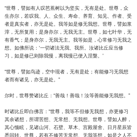
“世尊，譬如有人叹芭蕉树以为坚实，无有是处。世尊，众
生亦尔，若叹我、人、众生、寿命、养育、知见、作者、受
者是真实者，亦无是处。我等如是修无我想。世尊，譬如浆
滓，无所复用；是身亦尔，无我无主。世尊，如七叶华，无
有香气；是身亦尔，无我无主。我等如是，心常修习无我之
想。如佛所说：‘一切诸法无我、我所。汝诸比丘应当修
习，如是修已则除我慢，离我慢已便入涅槃。’
“世尊，譬如鸟迹，空中现者，无有是处；有能修习无我想
者而有诸见，亦无是处。”
尔时，世尊赞诸比丘：“善哉！善哉！汝等善能修无我想。”
时诸比丘即白佛言：“世尊，我等不但修无我想，亦更修习
其余诸想，所谓苦想、无常想、无我想。世尊，譬如人醉，
其心愐眩，见诸山河、石壁、草木、宫殿屋舍、日月星辰皆
悉回转。世尊，若有不修苦无常想、无我等想，如是之人不