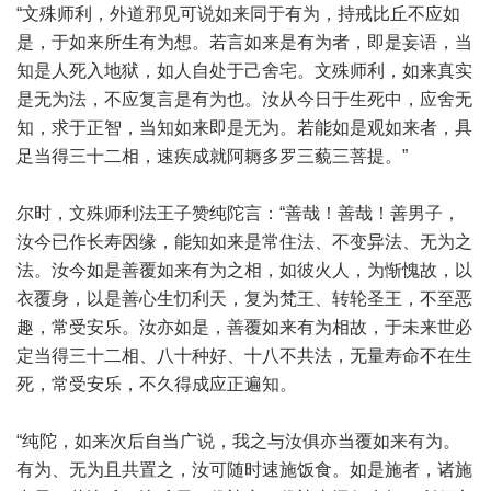
“文殊师利，外道邪见可说如来同于有为，持戒比丘不应如
是，于如来所生有为想。若言如来是有为者，即是妄语，当
知是人死入地狱，如人自处于己舍宅。文殊师利，如来真实
是无为法，不应复言是有为也。汝从今日于生死中，应舍无
知，求于正智，当知如来即是无为。若能如是观如来者，具
足当得三十二相，速疾成就阿耨多罗三藐三菩提。”
尔时，文殊师利法王子赞纯陀言：“善哉！善哉！善男子，
汝今已作长寿因缘，能知如来是常住法、不变异法、无为之
法。汝今如是善覆如来有为之相，如彼火人，为惭愧故，以
衣覆身，以是善心生忉利天，复为梵王、转轮圣王，不至恶
趣，常受安乐。汝亦如是，善覆如来有为相故，于未来世必
定当得三十二相、八十种好、十八不共法，无量寿命不在生
死，常受安乐，不久得成应正遍知。
“纯陀，如来次后自当广说，我之与汝俱亦当覆如来有为。
有为、无为且共置之，汝可随时速施饭食。如是施者，诸施