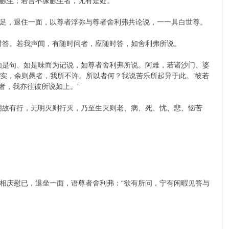
触生；若言不缘触生者，无有是处。”
足，退住一面，以尊者浮弥与尊者舍利弗共论说，一一具白世尊。
时答。若我声闻，有随时问者，应随时答，如舍利弗所说。
如是句、如是味而为记说，如尊者舍利弗所说。阿难，若诸沙门、婆
真实，余则愚者，我所不许。所以者何？我说苦乐所起异于此。’彼若
者，我亦往彼所说如上。”
明故有行，无明灭则行灭，乃至生灭则老、病、死、忧、悲、恼苦
相庆慰已，退坐一面，语尊者舍利弗：“欲有所问，宁有闲暇见答与