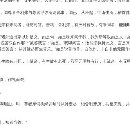
不从触生者，无有是处。苦乐他作、自他作、非自非他无因作者，彼亦缘
，闻尊者舍利弗与尊者浮弥所论说事，闻已，从座起，往诣佛所，稽首佛
利弗有来问者，能随时答。善哉！舍利弗，有应时智故，有来问者，能随
有诸外道出家以如是义、如是句、如是味来问于我，我为斯等以如是义、
说苦乐自作耶？’彼答我言：‘如是。’我即问言：‘汝能坚执持此义，言是
我当答言：‘从其缘起而生苦乐。’如是说苦他作、自他作、非自非他无因作
有生故有老死，非缘余；有生故有老死，乃至无明故有行，非缘余；有无
喜，作礼而去。
。
阇崛山。时，尊者摩诃拘絺罗晡时从禅定起，诣舍利弗所，共相庆慰，共
问，知者当答。”