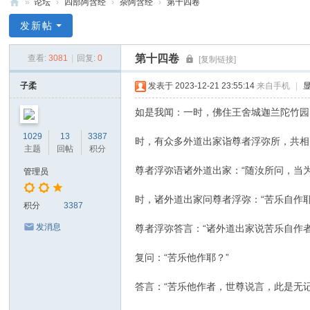
»
论坛
›
四部阿含经
›
杂阿含经
›
第十四卷
禅
发新帖
净
第十四卷
查看:
3081
|
回复:
0
[复制链接]
中
心
子柔
发表于 2023-12-21 23:55:14
来自手机
|
如是我闻：一时，佛住王舍城迦兰陀竹园
1029
13
3387
时，有众多外道出家诣尊者浮弥所，共相
主题
回帖
积分
尊者浮弥语诸外道出家：“随汝所问，当为
管理员
时，诸外道出家问尊者浮弥：“苦乐自作耶
积分
3387
发消息
尊者浮弥答言：“诸外道出家说苦乐自作
复问：“苦乐他作耶？”
答言：“苦乐他作者，世尊说言，此是无记