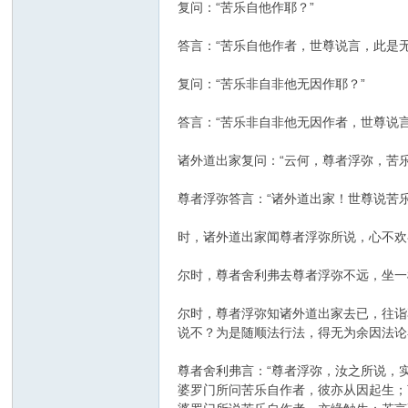
复问：“苦乐自他作耶？”
答言：“苦乐自他作者，世尊说言，此是无
复问：“苦乐非自非他无因作耶？”
答言：“苦乐非自非他无因作者，世尊说
诸外道出家复问：“云何，尊者浮弥，苦
尊者浮弥答言：“诸外道出家！世尊说苦乐
时，诸外道出家闻尊者浮弥所说，心不欢
尔时，尊者舍利弗去尊者浮弥不远，坐一
尔时，尊者浮弥知诸外道出家去已，往诣
说不？为是随顺法行法，得无为余因法论
尊者舍利弗言：“尊者浮弥，汝之所说，
婆罗门所问苦乐自作者，彼亦从因起生；