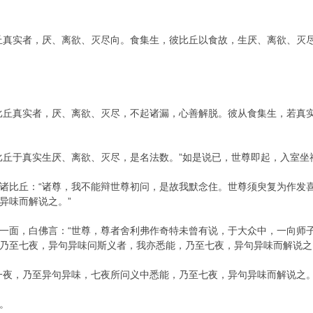
丘真实者，厌、离欲、灭尽向。食集生，彼比丘以食故，生厌、离欲、灭
比丘真实者，厌、离欲、灭尽，不起诸漏，心善解脱。彼从食集生，若真
比丘于真实生厌、离欲、灭尽，是名法数。”如是说已，世尊即起，入室坐
诸比丘：“诸尊，我不能辩世尊初问，是故我默念住。世尊须臾复为作发
异味而解说之。”
一面，白佛言：“世尊，尊者舍利弗作奇特未曾有说，于大众中，一向师
乃至七夜，异句异味问斯义者，我亦悉能，乃至七夜，异句异味而解说之。
一夜，乃至异句异味，七夜所问义中悉能，乃至七夜，异句异味而解说之。
。