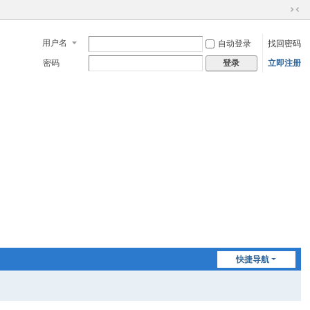
切
换
用户名
自动登录
找回密码
到
窄
密码
立即注册
登录
版
快捷导航