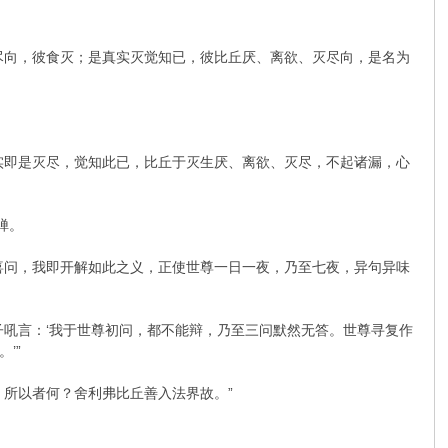
尽向，彼食灭；是真实灭觉知已，彼比丘厌、离欲、灭尽向，是名为
实即是灭尽，觉知此已，比丘于灭生厌、离欲、灭尽，不起诸漏，心
禅。
喜问，我即开解如此之义，正使世尊一日一夜，乃至七夜，异句异味
子吼言：‘我于世尊初问，都不能辩，乃至三问默然无答。世尊寻复作
’”
所以者何？舍利弗比丘善入法界故。”