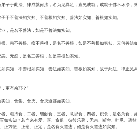
圣弟子于此法、律成就何法，名为见具足，直见成就，成就于佛不坏净，来
弟子于不善法如实知、不善根如实知、善法如实知、善根如实知。
意业，是名不善法，如是不善法如实知。
善根、恚不善根、痴不善根，是名不善根，如是不善根如实知。云何善法
无恚、无痴，是名三善根，如是善根如实知。
法如实知、不善根如实知、善法如实知、善根如实知，故于此法、律正见
等，更有余耶？”
如实知，食集、食灭、食灭道迹如实知。
一者、粗抟食，二者、细触食，三者、意思食，四者、识食，是名为食，
灭如实知？若当来有爱、喜、贪俱，彼彼乐著，无余、断舍、吐尽、离欲
、正方便、正念、正定，是名食灭道迹，如是食灭道迹如实知。