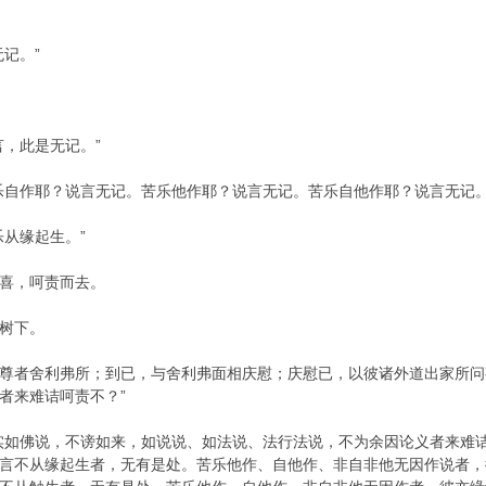
记。”
言，此是无记。”
乐自作耶？说言无记。苦乐他作耶？说言无记。苦乐自他作耶？说言无记
从缘起生。”
喜，呵责而去。
树下。
尊者舍利弗所；到已，与舍利弗面相庆慰；庆慰已，以彼诸外道出家所问
者来难诘呵责不？”
实如佛说，不谤如来，如说说、如法说、法行法说，不为余因论义者来难
言不从缘起生者，无有是处。苦乐他作、自他作、非自非他无因作说者，