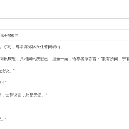
索
显示全部楼层
。尔时，尊者浮弥比丘住耆阇崛山。
问讯庆慰，共相问讯庆慰已，退坐一面，语尊者浮弥言：“欲有所问，宁有
汝说。”
？”
者，世尊说言，此是无记。”
。”