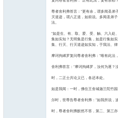
复问尊者舍利弗：“正有此法，复有余耶？
尊者舍利弗答言：“更有余，谓多闻圣弟
灭道迹，谓八正道，如前说。多闻圣弟子
法。
“如是生、有、取、爱、受、触、六入处
集如实知？无明集是行集，如是行集如实
集、行灭、行灭道迹如实知，于我法、律
摩诃拘絺罗复问尊者舍利弗：“唯有此法，
舍利弗答言：“摩诃拘絺罗，汝何为逐？
时，二正士共论义已，各还本处。
如是我闻：一时，佛住王舍城迦兰陀竹园
尔时，世尊告尊者舍利弗：“如我所说，
时，尊者舍利弗默然不答，第二、第三亦