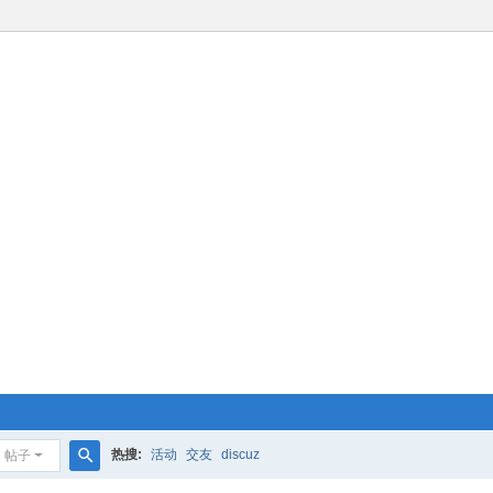
热搜:
活动
交友
discuz
帖子
搜