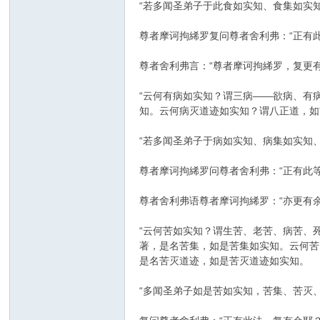
“若多闻圣弟子于此食如实知、食集如实
尊者摩诃拘絺罗复问尊者舍利弗：“正有
尊者舍利弗言：“尊者摩诃拘絺罗，复更
“云何有病如实知？谓三病——欲病、有
知。云何病灭道迹如实知？谓八正道，如
“若多闻圣弟子于病如实知、病集如实知
尊者摩诃拘絺罗问尊者舍利弗：“正有此
尊者舍利弗语尊者摩诃拘絺罗：“亦更有
“云何苦如实知？谓生苦、老苦、病苦、
著，是名苦集，如是苦集如实知。云何苦
是名苦灭道迹，如是苦灭道迹如实知。
“多闻圣弟子如是苦如实知，苦集、苦灭