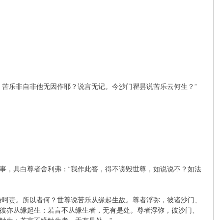
。苦乐非自非他无因作耶？说言无记。今沙门瞿昙说苦乐云何生？”
事，具白尊者舍利弗：“我作此答，得不谤毁世尊，如说说不？如法
诘呵责。所以者何？世尊说苦乐从缘起生故。尊者浮弥，彼诸沙门、
彼亦从缘起生；若言不从缘生者，无有是处。尊者浮弥，彼沙门、