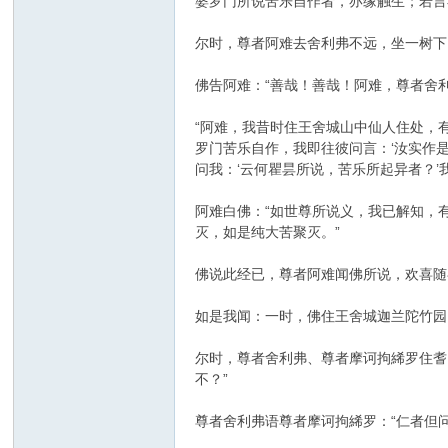
婆罗门所说苦乐自作者，亦缘触生；若言
尔时，尊者阿难去舍利弗不远，坐一树下
佛告阿难：“善哉！善哉！阿难，尊者舍
“阿难，我昔时住王舍城山中仙人住处，
罗门苦乐自作，我即往彼问言：‘汝实作是
问我：‘云何瞿昙所说，苦乐所起异者？’
阿难白佛：“如世尊所说义，我已解知，
灭，如是纯大苦聚灭。”
佛说此经已，尊者阿难闻佛所说，欢喜随
如是我闻：一时，佛住王舍城迦兰陀竹园
尔时，尊者舍利弗、尊者摩诃拘絺罗住耆
不？”
尊者舍利弗语尊者摩诃拘絺罗：“仁者但