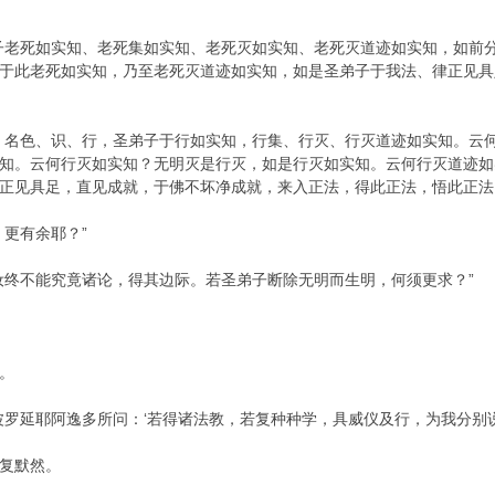
”
子老死如实知、老死集如实知、老死灭如实知、老死灭道迹如实知，如前
于此老死如实知，乃至老死灭道迹如实知，如是圣弟子于我法、律正见具
、名色、识、行，圣弟子于行如实知，行集、行灭、行灭道迹如实知。云
知。云何行灭如实知？无明灭是行灭，如是行灭如实知。云何行灭道迹如
正见具足，直见成就，于佛不坏净成就，来入正法，得此正法，悟此正法
更有余耶？”
汝终不能究竟诸论，得其边际。若圣弟子断除无明而生明，何须更求？”
。
波罗延耶阿逸多所问：‘若得诸法教，若复种种学，具威仪及行，为我分别说
复默然。