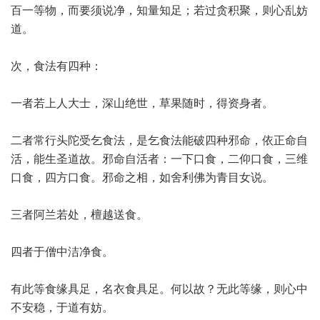
百一等物，而要须说净，知量知足；若过贪积聚，则心乱妨
道。
次，食法有四种：
一者若上人大士，深山绝世，草果随时，得资身者。
二者常行头陀受乞食法，是乞食法能破四种邪命，依正命自
活，能生圣道故。邪命自活者：一下口食，二仰口食，三维
口食，四方口食。邪命之相，如舍利佛为青目女说。
三者阿兰若处，檀越送食。
四者于僧中洁净食。
有此等食缘具足，名衣食具足。何以故？无此等缘，则心中
不安稳，于道有妨。