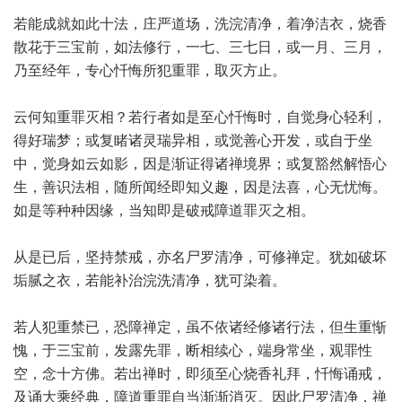
若能成就如此十法，庄严道场，洗浣清净，着净洁衣，烧香
散花于三宝前，如法修行，一七、三七日，或一月、三月，
乃至经年，专心忏悔所犯重罪，取灭方止。
云何知重罪灭相？若行者如是至心忏悔时，自觉身心轻利，
得好瑞梦；或复睹诸灵瑞异相，或觉善心开发，或自于坐
中，觉身如云如影，因是渐证得诸禅境界；或复豁然解悟心
生，善识法相，随所闻经即知义趣，因是法喜，心无忧悔。
如是等种种因缘，当知即是破戒障道罪灭之相。
从是已后，坚持禁戒，亦名尸罗清净，可修禅定。犹如破坏
垢腻之衣，若能补治浣洗清净，犹可染着。
若人犯重禁已，恐障禅定，虽不依诸经修诸行法，但生重惭
愧，于三宝前，发露先罪，断相续心，端身常坐，观罪性
空，念十方佛。若出禅时，即须至心烧香礼拜，忏悔诵戒，
及诵大乘经典，障道重罪自当渐渐消灭。因此尸罗清净，禅