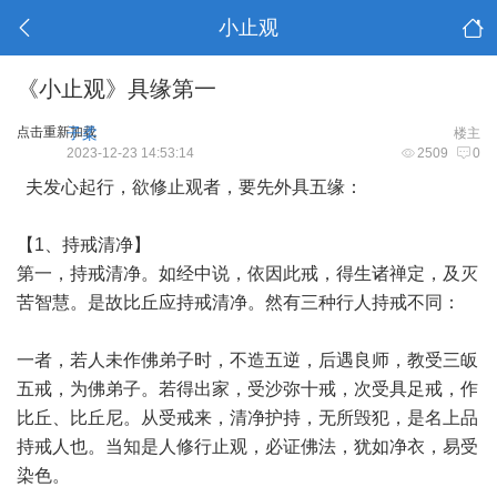
小止观
《小止观》具缘第一
点击重新加载
子柔
楼主
2023-12-23 14:53:14
2509
0
夫发心起行，欲修止观者，要先外具五缘：
【1、持戒清净】
第一，持戒清净。如经中说，依因此戒，得生诸禅定，及灭
苦智慧。是故比丘应持戒清净。然有三种行人持戒不同：
一者，若人未作佛弟子时，不造五逆，后遇良师，教受三皈
五戒，为佛弟子。若得出家，受沙弥十戒，次受具足戒，作
比丘、比丘尼。从受戒来，清净护持，无所毁犯，是名上品
持戒人也。当知是人修行止观，必证佛法，犹如净衣，易受
染色。