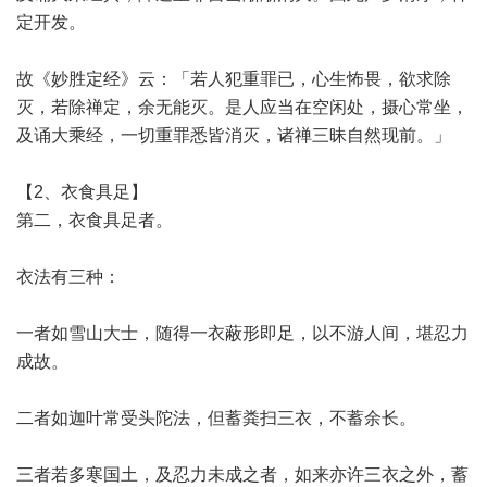
定开发。
故《妙胜定经》云：「若人犯重罪已，心生怖畏，欲求除
灭，若除禅定，余无能灭。是人应当在空闲处，摄心常坐，
及诵大乘经，一切重罪悉皆消灭，诸禅三昧自然现前。」
【2、衣食具足】
第二，衣食具足者。
衣法有三种：
一者如雪山大士，随得一衣蔽形即足，以不游人间，堪忍力
成故。
二者如迦叶常受头陀法，但蓄粪扫三衣，不蓄余长。
三者若多寒国土，及忍力未成之者，如来亦许三衣之外，蓄