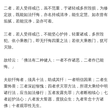
二者，若人受得戒已，虽不范重，于诸轻戒多所毁损，为修
定故，既能如法忏悔，亦名持戒清净，能生定慧。如衣曾有
垢腻，若能浣净，染亦可着。
三者，若人受得戒已，不能坚心护持，轻重诸戒，多所毁
犯。依小乘教门，即无忏悔四重之法；若依大乘教门，犹可
灭除。
故经云：「佛法有二种健人：一者不作诸恶，二者作已能
悔。」
夫欲忏悔者，须具十法，助成其忏：一者明信因果；二者生
重怖畏；三者深起惭愧；四者求灭罪方法，所谓大乘经中明
诸行法，应当如法修行；五者发露先罪；六者断相续心；七
者起护法心；八者发大誓愿，度脱众生；九者常念十方诸
佛；十者观罪性无生。