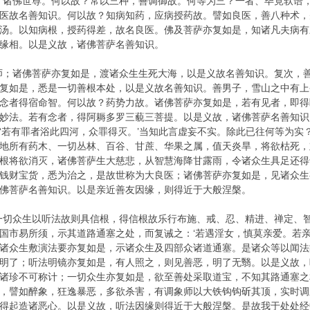
、诸佛世尊。何以故？常以三种，善调御故。何等为三？一者、毕竟软语
医故名善知识。何以故？知病知药，应病授药故。譬如良医，善八种术，
汤。以知病根，授药得差，故名良医。佛及菩萨亦复如是，知诸凡夫病有
缘相。以是义故，诸佛菩萨名善知识。
师；诸佛菩萨亦复如是，渡诸众生生死大海，以是义故名善知识。复次，
复如是，悉是一切善根本处，以是义故名善知识。善男子，雪山之中有上
念者得宿命智。何以故？药势力故。诸佛菩萨亦复如是，若有见者，即得
妙法。若有念者，得阿耨多罗三藐三菩提。以是义故，诸佛菩萨名善知识
‘若有罪者浴此四河，众罪得灭。’当知此言虚妄不实。除此已往何等为实
地所有药木、一切丛林、百谷、甘蔗、华果之属，值天炎旱，将欲枯死，
根将欲消灭，诸佛菩萨生大慈悲，从智慧海降甘露雨，令诸众生具足还得
钱财宝货，悉为治之，是故世称为大良医；诸佛菩萨亦复如是，见诸众生
佛菩萨名善知识。以是亲近善友因缘，则得近于大般涅槃。
一切众生以听法故则具信根，得信根故乐行布施、戒、忍、精进、禅定、
国市易所须，示其道路通塞之处，而复诫之：‘若遇淫女，慎莫亲爱。若亲
诸众生敷演法要亦复如是，示诸众生及四部众诸道通塞。是诸众等以闻法
明了；听法明镜亦复如是，有人照之，则见善恶，明了无翳。以是义故，
诸珍不可称计；一切众生亦复如是，欲至善处采取道宝，不知其路通塞之
，譬如醉象，狂逸暴恶，多欲杀害，有调象师以大铁钩钩斫其顶，实时调
得起造诸恶心。以是义故，听法因缘则得近于大般涅槃。是故我于处处经