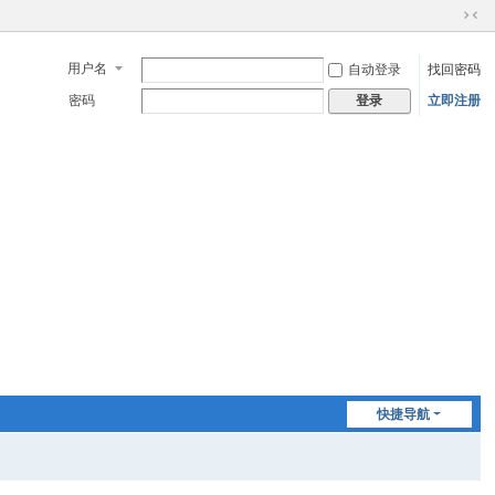
切
换
用户名
自动登录
找回密码
到
窄
密码
立即注册
登录
版
快捷导航