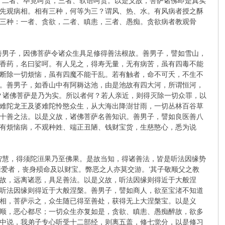
，二者、毕竟呵责，三者、软语呵责。以是义故，菩萨诸佛即是真实
先观病相。相有三种，何等为三？谓风、热、水。有风病者授之酥
三种：一者、贪欲，二者、瞋恚，三者、愚痴。贪欲病者教观骨
善男子，因佛菩萨令诸众生具足修得善法根故。善男子，譬如雪山，
香药，名曰娑呵。有人见之，得寿无量，无有病苦，虽有四毒不能
断除一切烦恼，虽有四魔不能干乱。若有触者，命不可夭，不生不
。善男子，如香山中有阿耨达池，由是池故有四大河，所谓恒河，
？诸佛菩萨是乃为实。所以者何？若人亲近，则得灭除一切众罪，以
难陀龙王及婆难陀怜愍众生，从大海出降澍甘雨，一切丛林百谷草
十善之法。以是义故，诸佛菩萨名善知识。善男子，譬如良医善八
有烦恼病，不观种姓、端正丑陋、钱财宝货，生慈愍心，悉为说
智慧，得须陀洹果乃至佛果。是故当知，得诸善法，皆是听法因缘势
爱者，丧身殒命及以财宝。弊恶之人亦莫交游。’其子敬顺父之教
故，远离诸恶，具足善法。以是义故，听法因缘则得近于大般涅
听法因缘则得近于大般涅槃。善男子，譬如商人，欲至宝渚不知道
相，菩萨示之，众生随已得至善处，获得无上大涅槃宝。以是义
顺，恶心都尽；一切众生亦复如是，贪欲、瞋恚、愚痴醉故，欲多
中说，我弟子专心听受十二部经，则离五盖，修七觉分，以是修习