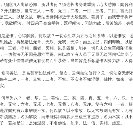
，须陀洹人离诸恐怖。所以者何？须达长者身遭重病，心大愁怖，闻舍利
？开法眼故。世有三人，一者、无目，二者、一目，三者、二目。言无目
是三人。以是义故，听法因缘则得近于大般涅槃。善男子，如我昔于拘尸
所，我欲听法。’时四弟子奉命举往，既得闻法，闻法力故，所苦除差，身
因是思惟，心得解脱。何以故？一切众生常为五欲之所系缚，以思惟故，
思惟故，得见诸法无常、无乐、无我、无净；如是见已，四倒即断。以是
相，三者、病相，四者、灭相。以是四相，能令一切凡夫众生至须陀洹生
，一切善法无不因是思惟而得。何以故？有人虽于无量无边阿僧祇劫专心
若有众生信佛法僧无有变易而生恭敬，当知皆是系念思惟因缘力故，因得
，修习善法，是名菩萨如法修行。复次，云何如法修行？见一切法空无所
修有二种，一者、真实，二者、不实。不实者不知涅槃、佛性、如来、法
实。
。何等为八？一者、尽、二、善性、三、实、四、真、五、常、六、乐、
者、无常，六者、无乐，七者、无我，八者、无净。复有六相，一者、解
是涅槃则有八事解脱不实。何以故？以不常故，以无常故则无有实，无有
断烦恼故，名为解脱，而未能得阿耨多罗三藐三菩提故，名为不实；以不
子，若如是知，是知涅槃，不名佛性、如来、法、僧、实相、虚空。