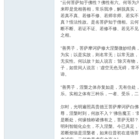
“云何菩萨知于佛性？佛性有六。何等为
来即是觉相善相，常乐我净，解脱真实，
若真不真、若修不修、若师非师、若实不
真？悟法性故。是名菩萨知于僧相。云何
断不断、若证不证、若修不修、若见不见
之相。
“善男子，菩萨摩诃萨修大涅槃微妙经典
为实；以是实故，则名常无；以常无故，
无实性。何以故？如人说言：‘除灭有物
子，如世间人说言：‘虚空无色无碍，常
谛。
“善男子，涅槃之体亦复如是，无有住处
乐。实相之体有三种乐，一者、受乐，二
尔时，光明遍照高贵德王菩萨摩诃萨白佛
尊，涅槃时到，何故不入？’佛告魔王：
是断处，何缘独称诸佛有之，菩萨无耶？
明利智能化众生，不入涅槃。今已具足，
若断烦恼是涅槃者，如来往昔初在道场菩