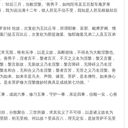
：‘却后三月，当般涅槃。’善男子，如纯陀等及五百梨车庵罗果
等，我为说法满十二年，彼人邪见不信不受，我知是人邪见根栽却后
波罗奈转 轮故，次复欲为五比丘等，所谓耶奢、富那、毗摩罗阇、憍
葉门徒五百比丘，次复欲为那提迦葉、伽耶迦葉兄弟二人及五百弟
无常无我，唯有乐净，以是义故，虽断烦恼，不得名为大般涅槃也。
。善男子，涅者言不，槃者言灭，不灭之义名为涅槃；槃又言覆，
槃；槃言新故，无新故义乃名涅槃；槃言障碍，无障碍义乃名涅
槃名和合，无和合义乃名涅槃；槃者言苦，无苦之义乃名涅槃。善
为如来。如来非是凡夫、声闻、缘觉、菩萨，是名佛性。如来身心
。是名菩萨修大涅槃微妙经典具足成就第七功德。”
五事，成就六事，修习五事，守护一事，亲近四事，信顺一实，心善
重担，分散聚合，三世所摄，求其实义了不可得，以是诸义故名为
受阴，初无受相。何以故？受虽百八，理无定实，是故菩萨不见受