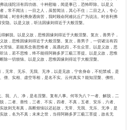
弗说须陀洹有四功德、十种慰喻，闻是事已，恐怖即除。以是义
者，常不闻法；一目之人，虽暂闻法，其心不住；二目之人，专心
那城，时舍利弗身遇病苦，我时顾命阿难比丘广为说法。时舍利弗
得安隐。以是义故，听法因缘则得近于大般涅槃。
悉得解脱。以是义故，思惟因缘则得近于大般涅槃。复次，善男子，
义故，思惟因缘则得近于大般涅槃。复次，善男子，一切诸法有四
大苦恼。若能系念善思惟者，虽遇此四，不生众苦。以是义故，思
听法，若不思惟，终不能得阿耨多罗三藐三菩提。以是义故，思惟
断除一切烦恼。以是义故，思惟因缘则得近于大般涅槃。
有，无常、无乐、无我、无净，以是见故，宁舍身命，不犯禁戒，是
、僧、实相、虚空等相，是名不实。云何真实？能知涅槃、佛性、
七、我、八、净，是名涅槃。复有八事。何等为八？一者、解脱，二
脱，二者、善性，三者、不实，四者、不真，五者、安乐，六者、
实故则无有真，虽断烦恼以还起故，无常、无我、无乐、无净，是
实故，名为不真；未来之世，当得阿耨多罗三藐三菩提，故名无