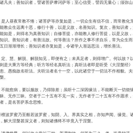
诸凡夫；善知识者，譬诸菩萨摩诃萨等；至心信受，譬四无量心；须弥山
，是人昼夜常教不惓；诸菩萨等亦复如是，一切众生有信不信，而常教化
能教众生远离十恶，修行十善，以是义故，名善知识。复次，善知识者，
能如是，则得名为真善知识；自修菩提，亦能教人修行菩提，以是义故，
知识。善知识者，有善法故。何等善法？所作之事不求自乐，常为众生而
五日渐渐增长；善知识者亦复如是，令诸学人渐远恶法，增长善法。
、定、慧、解脱、解脱知见，即便有之；未具足者，则得增广。何以故？
则是大乘方等经典；听方等经名真听法；真听法者即是听受《大涅槃经》
恚、愚痴故名听法。夫听法者名十一空，以此诸空于一切法不作相貌。夫
槃。
，不能愈病，要以服故，乃得除差；虽听十二深因缘法，不能断灭一切烦
昧、无作三昧。空者于二十五有不见一实，无作者于二十五有不作愿求，
者，是名菩萨系念思惟。
行檀波罗蜜乃至般若波罗蜜，知阴、入、界真实之相，亦知声闻、缘觉、
，解大涅槃甚深义者，则知诸佛终不毕竟入于涅槃。