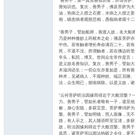
“善男子，第一真实善知识者，所谓菩萨
善知识也。复次，善男子，佛及菩萨为大
油，热病之人授之石蜜，水病之人授之姜
相，瞋恚病者观慈悲相，愚痴病者观十二
“善男子，譬如船师，善渡人故，名大船
乃是种种微妙上药根本之处；佛及菩萨亦
中伤。若有触者增长寿命满百二十。若有
死，不退不没。所谓触者，若在佛边听受
辛头，私陀，博叉。世间众生常作是言：
是义故名善知识。复次，善男子，譬如大
木滋润还生；一切众生亦复如是，所有善
种术，见诸病人，不观种姓、端正丑陋、
法，众生闻已，烦恼病除。以是义故，诸
“云何菩萨听法因缘而得近于大般涅槃？
力。善男子，譬如长者唯有一子，遣至他
敕，身心安隐，多获宝货。菩萨摩诃萨为
槃。善男子，譬如明镜，照人面像，无不
路，有人示之，其人随语即至宝渚，多获
故，听法因缘则得近于大般涅槃。善男子
造恶，诸菩萨等以闻法钩斫之令住，更不