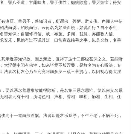
者，譬八圣道；甘露味者，譬于佛性；癞病除愈，譬灭烦恼；得安
无有疲厌。善男子，善知识者，所谓佛、菩萨、辟支佛、声闻人中信
如法而说，如说而行。云何名为如法而说，如说而行？自不杀生，
名善知识；自能修行信、戒、布施、多闻、智慧，亦能教人信、
求安乐，见他有过不说其短，口常宣说纯善之事，以是义故，名善
以其亲近善知识故。因是亲近，复得了达十二部经甚深之义。若能听
；大涅槃中闻有佛性，如来毕竟不般涅槃，是故名为专心听法；专
听法者名初发心乃至究竟阿耨多罗三藐三菩提心，以因初心得大涅
恼，要以系念善思惟故能得除断，是名第三系念思惟。复以何义名系
无相者无有十相，所谓色相、声相、香相、味相、触相、生相、住
诸佛同于一道而般涅槃。法者即是常乐我净，不生不老，不病不死，