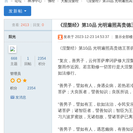
»
论坛
›
禅净中心
›
佛经
›
大般涅槃经
›
《涅槃经》第10品 光明遍照高贵
禅
发新帖
净
《涅槃经》第10品 光明遍照高贵德
查看:
2413
|
回复:
0
中
心
阳光
发表于 2023-12-23 14:53:37
|
显示全部楼
《涅槃经》第10品 光明遍照高贵德王菩萨
668
1
2354
“复次，善男子，云何菩萨摩诃萨修大涅
主题
回帖
积分
槃而作近因。若言勤修一切苦行是大涅槃
如法修行。
管理员
“善男子，譬如有人，身遇众病，若热若
积分
2354
菩萨；大良医者，譬善知识；良医所说，
发消息
“善男子，譬如有王，欲如法治，令民安
诸菩萨；诸智臣者，譬善知识；智臣为王
习六波罗蜜故，无诸怨敌，譬诸菩萨已离
“善男子，譬如有人，遇恶癞病，有善知