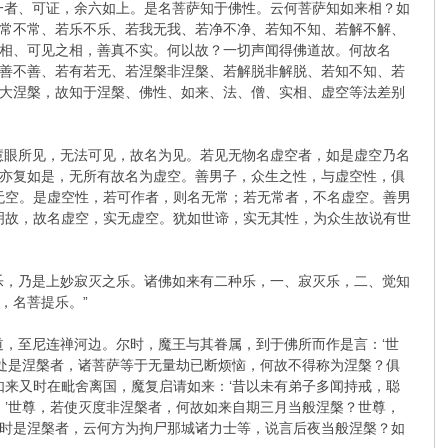
一者、可证，余六如上。是名菩萨知于佛性。云何菩萨知如来相？如
常不常、若乐不乐、若我无我、若净不净、若知不知、若解不解、
相、可见之相，善真不实。何以故？一切声闻得佛道故。何故名
善不善、若有若无、若涅槃非涅槃、若解脱非解脱、若知不知、若
大涅槃，故知于涅槃、佛性、如来、法、僧、实相、虚空等法差别
慧眼所见，无法可见，故名为见。若见无物名虚空者，如是虚空乃名
亦复如是，无所有故名为虚空。善男子，众生之性，与虚空性，俱
无空。是虚空性，若可作者，则名无常；若无常者，不名虚空。善男
明故，故名虚空，实无虚空。犹如世谛，实无其性，为众生故说有世
乐，乃是上妙寂灭之乐。诸佛如来有二种乐，一、寂灭乐，二、觉知
，名菩提乐。”
道，至尼连禅河边。尔时，魔王与其眷属，到于佛所而作是言：‘世
断处是涅槃者，诸菩萨等于无量劫已断烦恼，何故不得称为涅槃？俱
如来又时在毗舍离国，魔复启请如来：‘昔以未有弟子多闻持戒，聪
。’世尊，若使灭度非涅槃者，何故如来自期三月当般涅槃？世尊，
时是涅槃者，云何方为拘尸那城诸力士等，说言后夜当般涅槃？如