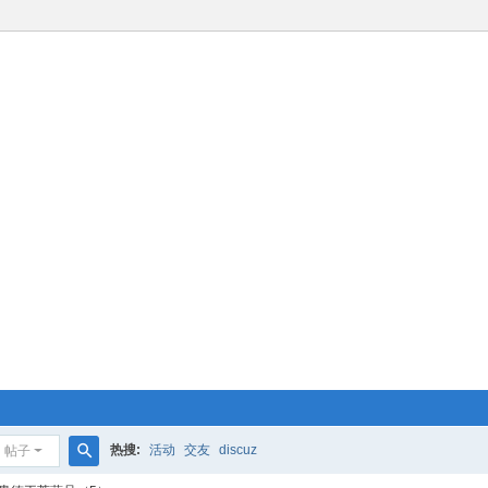
热搜:
活动
交友
discuz
帖子
搜