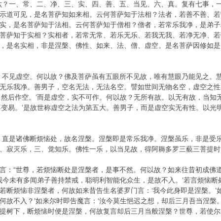
六？一、常、二、净、三、实、四、善、五、当见、六、真。复有七事，
示道可见，是名菩萨知如来相。云何菩萨知于法相？法者，若善不善、若
实，是名菩萨知于法相。云何菩萨知于僧相？僧者，若常乐我净，是弟子
菩萨知于实相？实相者，若常无常、若乐无乐、若我无我、若净无净、若
，是名实相，非是涅槃、佛性、如来、法、僧、虚空。是名菩萨因修如是
，不见虚空。何以故？佛及菩萨虽有五眼所不见故，唯有慧眼乃能见之。
无乐我净。善男子，空名无法，无法名空。譬如世间无物名空，虚空之性
，然后作空。’而是虚空，实不可作。何以故？无所有故。以无有故，当知
不变易。’是故世称虚空之法为第五大。善男子，而是虚空实无有性。以光
，直是诸佛断烦恼处，故名涅槃。涅槃即是常乐我净。涅槃虽乐，非是受
、寂灭乐，三、觉知乐。佛性一乐，以当见故，得阿耨多罗三藐三菩提时
言：“世尊，若烦恼断处是涅槃者，是事不然。何以故？如来往昔初成佛
‘我今未有多闻弟子善持禁戒，聪明利智能化众生，是故不入。’若言烦恼
若断烦恼非涅槃者，何故如来昔告生名婆罗门言：‘我今此身即是涅槃。’
何故不入？’如来尔时即告魔言：‘汝今莫生悒迟之想，却后三月吾当涅槃
提树下，断烦恼时便是涅槃，何故复言却后三月当般涅槃？世尊，若使尔