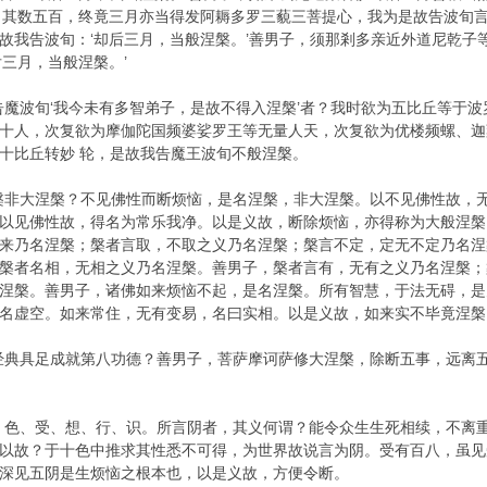
，其数五百，终竟三月亦当得发阿耨多罗三藐三菩提心，我为是故告波旬言
故我告波旬：‘却后三月，当般涅槃。’善男子，须那剎多亲近外道尼乾子
三月，当般涅槃。’
告魔波旬‘我今未有多智弟子，是故不得入涅槃’者？我时欲为五比丘等于
十人，次复欲为摩伽陀国频婆娑罗王等无量人天，次复欲为优楼频螺、迦
十比丘转妙 轮，是故我告魔王波旬不般涅槃。
槃非大涅槃？不见佛性而断烦恼，是名涅槃，非大涅槃。以不见佛性故，
以见佛性故，得名为常乐我净。以是义故，断除烦恼，亦得称为大般涅槃
来乃名涅槃；槃者言取，不取之义乃名涅槃；槃言不定，定无不定乃名涅
槃者名相，无相之义乃名涅槃。善男子，槃者言有，无有之义乃名涅槃；
涅槃。善男子，诸佛如来烦恼不起，是名涅槃。所有智慧，于法无碍，是
名虚空。如来常住，无有变易，名曰实相。以是义故，如来实不毕竟涅槃
经典具足成就第八功德？善男子，菩萨摩诃萨修大涅槃，除断五事，远离
，色、受、想、行、识。所言阴者，其义何谓？能令众生生死相续，不离
以故？于十色中推求其性悉不可得，为世界故说言为阴。受有百八，虽见
深见五阴是生烦恼之根本也，以是义故，方便令断。