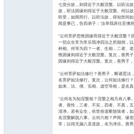
七觉分故，则得近于大般涅槃。以听法故
故，听法因缘则得近于大般涅槃。何以故
听受，如闻而行。以听法故，得知世间如
闻是事已，告四弟子：‘汝举我床往至佛
“云何菩萨思惟因缘而得近于大般涅槃？
一切众生常为常乐我净四法之所颠倒，以
种相。何等为四？一者、生相，二者、老
惟因缘则得近于大般涅槃。复次，善男子
因缘则得近于大般涅槃。复次，善男子，
“云何菩萨如法修行？善男子，断诸恶法
名菩萨如法修行。复次，云何如法修行？
如来、法、僧、实相、虚空等相，是名真
“云何名为知涅槃相？涅槃之相凡有八事
者、善性，三者、不实，四者、不真，五
清净。若有众生，依世俗道断烦恼者，如
名涅槃解脱八事。云何六相？声闻、缘觉
常；以得无漏八圣道故，名为净乐。善男