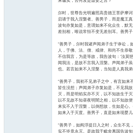
来诚实，云何发是虚妄之言？”
尔时，世尊告光明遍照高贵德王菩萨摩诃
启请于我入涅槃者。善男子，而是魔王真
波旬亦复如是，意谓如来不化众生，默无
差别相，唯说常恒不变无差别耳。善男子
“善男子，尔时我诸声闻弟子生于诤讼，
人，于佛、法、僧、戒律、和尚不生恭敬，
不信我言，为是等故，我告波旬：‘汝莫
闻我法，是故不言我入涅槃。声闻弟子虽
也。若言如来不入涅槃，当知是人真我弟
“善男子，我初不见弟子之中，有言如来
皆生没想；声闻弟子亦复如是，不见我故
灭，而是明焰实亦不灭，以不知故生于灭
以不见故不知昼夜明闇之相，以不知故便
来实不入于涅槃，以倒想故，生如是心。
如来入于灭度。善男子，直是如来现婴儿
“善男子，如阎浮提日入之时，众生不见
实不毕竟永灭。是故我于毗舍离国告波旬