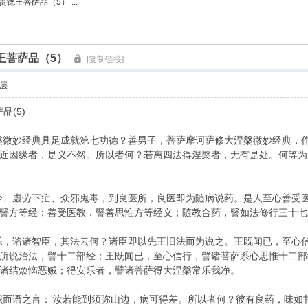
德王菩萨品（5） ...
索
王菩萨品（5）
[复制链接]
层
品(5)
槃微妙经典具足成就第七功德？善男子，菩萨摩诃萨修大涅槃微妙经典，作
近因缘者，是义不然。所以者何？若离四法得涅槃者，无有是处。何等为
冷、虚劳下疟、众邪鬼毒，到良医所，良医即为随病说药。是人至心善受
譬方等经；善受医教，譬善思惟方等经义；随教合药，譬如法修行三十七
乐，谘诸智臣，其法云何？诸臣即以先王旧法而为说之。王既闻已，至心
所说治法，譬十二部经；王既闻已，至心信行，譬诸菩萨系心思惟十二部
诸结烦恼恶贼；得安乐者，譬诸菩萨得大涅槃常乐我净。
识而语之言：‘汝若能到须弥山边，病可得差。所以者何？彼有良药，味如