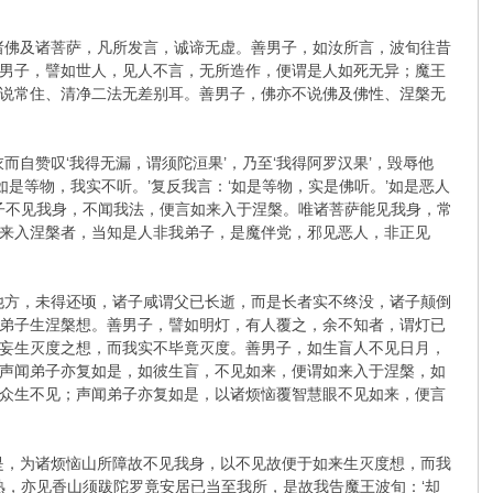
诸佛及诸菩萨，凡所发言，诚谛无虚。善男子，如汝所言，波旬往昔
男子，譬如世人，见人不言，无所造作，便谓是人如死无异；魔王
说常住、清净二法无差别耳。善男子，佛亦不说佛及佛性、涅槃无
自赞叹‘我得无漏，谓须陀洹果’，乃至‘我得阿罗汉果’，毁辱他
是等物，我实不听。’复反我言：‘如是等物，实是佛听。’如是恶人
子不见我身，不闻我法，便言如来入于涅槃。唯诸菩萨能见我身，常
来入涅槃者，当知是人非我弟子，是魔伴党，邪见恶人，非正见
他方，未得还顷，诸子咸谓父已长逝，而是长者实不终没，诸子颠倒
弟子生涅槃想。善男子，譬如明灯，有人覆之，余不知者，谓灯已
妄生灭度之想，而我实不毕竟灭度。善男子，如生盲人不见日月，
声闻弟子亦复如是，如彼生盲，不见如来，便谓如来入于涅槃，如
众生不见；声闻弟子亦复如是，以诸烦恼覆智慧眼不见如来，便言
是，为诸烦恼山所障故不见我身，以不见故便于如来生灭度想，而我
熟，亦见香山须跋陀罗竟安居已当至我所，是故我告魔王波旬：‘却