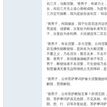
后三月，当般涅槃。’善男子，有诸力士
女，却后三月无上道心善根成熟，为是等
三月定可拔断，我为是故告波旬言：‘却后
“善男子，何因缘故，我于往昔尼连河边
梵波提、须婆睺，次复欲为郁伽长者等五
子，次复欲为舍利弗、大目揵连等二百五
“善男子，有名涅槃，非大涅槃。云何涅
若见佛性能断烦恼，是则名为大般涅槃；
不覆之义，乃名涅乐；槃言去来，不去不
槃。善男子，有优楼迦迦毗罗弟子等言，
男子，断烦恼者不名涅槃，不生烦恼乃名
智慧遍满无量无边阿僧祇土无所障碍，是
“善男子，云何菩萨摩诃萨修大涅槃微妙
解脱，慧善解脱。
“善男子，云何菩萨断除五事？所谓五阴
阴。菩萨摩诃萨虽见色阴，不见其相。何
阴。想、行、识等亦复如是。菩萨摩诃萨