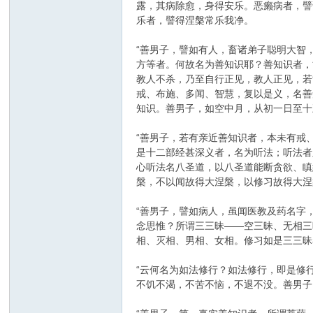
露，其病除愈，身得安乐。恶癞病者，譬
乐者，譬得涅槃常乐我净。
“善男子，譬如有人，畜诸弟子聪明大智
方等者。何故名为善知识耶？善知识者，
教人不杀，乃至自行正见，教人正见，若
戒、布施、多闻、智慧，复以是义，名善
知识。善男子，如空中月，从初一日至十
“善男子，若有亲近善知识者，本未有戒
是十二部经甚深义者，名为听法；听法者
心听法名八圣道，以八圣道能断贪欲、瞋
槃，不以闻故得大涅槃，以修习故得大涅
“善男子，譬如病人，虽闻医教及药名字
念思惟？所谓三三昧——空三昧、无相三
相、灭相、男相、女相。修习如是三三昧
“云何名为如法修行？如法修行，即是修
不饥不渴，不苦不恼，不退不没。善男子