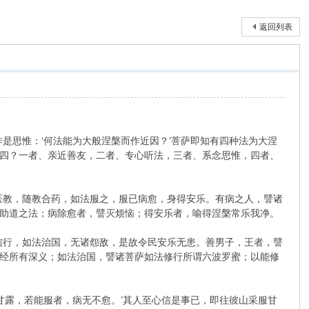
返回列表
是思惟：‘何法能为大般涅槃而作近因？’菩萨即知有四种法为大涅
四？一者、亲近善友，二者、专心听法，三者、系念思惟，四者、
医教，随教合药，如法服之，服已病愈，身得安乐。有病之人，譬诸
助道之法；病除愈者，譬灭烦恼；得安乐者，喻得涅槃常乐我净。
信行，如法治国，无诸怨敌，是故令民安乐无患。善男子，王者，譬
经所有深义；如法治国，譬诸菩萨如法修行所谓六波罗蜜；以能修
甘露，若能服者，病无不愈。’其人至心信是事已，即往彼山采服甘