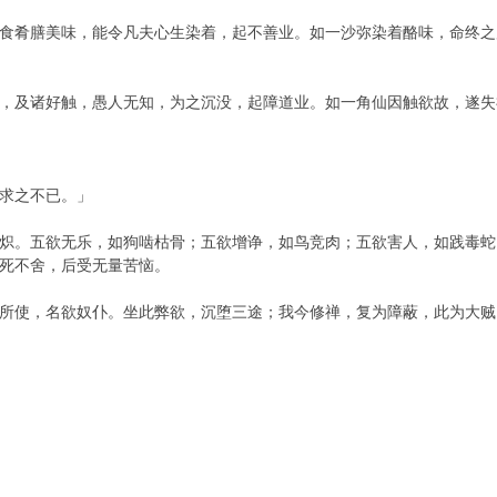
食肴膳美味，能令凡夫心生染着，起不善业。如一沙弥染着酪味，命终之
，及诸好触，愚人无知，为之沉没，起障道业。如一角仙因触欲故，遂失
求之不已。」
炽。五欲无乐，如狗啮枯骨；五欲增诤，如鸟竞肉；五欲害人，如践毒蛇
死不舍，后受无量苦恼。
所使，名欲奴仆。坐此弊欲，沉堕三途；我今修禅，复为障蔽，此为大贼