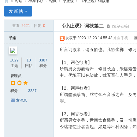
»
论坛
›
禅净中心
›
论藏
›
小止观
›
《小止观》诃欲第二
禅
发新帖
净
《小止观》诃欲第二
查看:
2621
|
回复:
0
[复制链接]
中
心
子柔
发表于 2023-12-23 14:55:48
来自手机
|
所言诃欲者，谓五欲也。凡欲坐禅，修习
1029
13
3387
【1、诃色欲者】
主题
回帖
积分
所谓男女形貌端严，修目长眉，朱唇素齿
中。优填王以色染故，截五百仙人手足，
管理员
【2、诃声欲者】
积分
3387
所谓箜篌筝笛、丝竹金石音乐之声，及男
发消息
罪。
【3、诃香欲者】
所谓男女身香，世间饮食馨香，及一切熏
令诸结使卧者皆起。如是等种种因缘，知