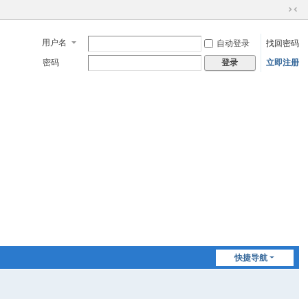
切
换
用户名
自动登录
找回密码
到
窄
密码
立即注册
登录
版
快捷导航