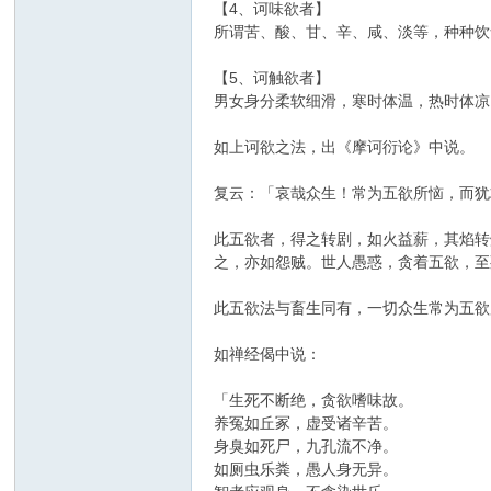
【4、诃味欲者】
所谓苦、酸、甘、辛、咸、淡等，种种饮
【5、诃触欲者】
男女身分柔软细滑，寒时体温，热时体凉
如上诃欲之法，出《摩诃衍论》中说。
复云：「哀哉众生！常为五欲所恼，而犹
此五欲者，得之转剧，如火益薪，其焰转
之，亦如怨贼。世人愚惑，贪着五欲，至
此五欲法与畜生同有，一切众生常为五欲
如禅经偈中说：
「生死不断绝，贪欲嗜味故。
养冤如丘冢，虚受诸辛苦。
身臭如死尸，九孔流不净。
如厕虫乐粪，愚人身无异。