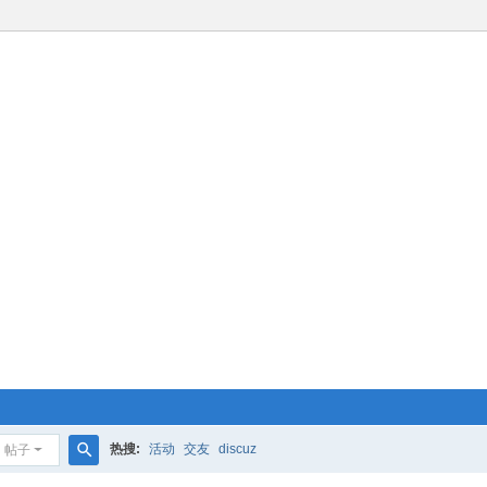
热搜:
活动
交友
discuz
帖子
搜