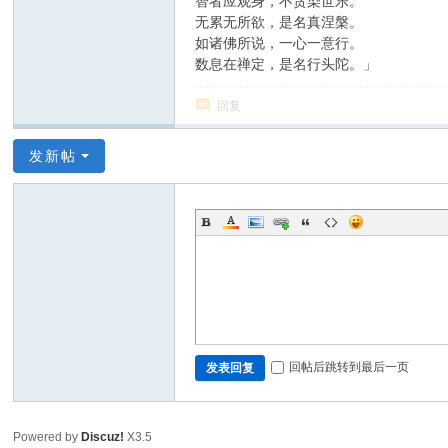
智者应观身，不贪染世乐。
无累无所欲，是名真涅槃。
如诸佛所说，一心一意行。
数息在禅定，是名行头陀。」
回复
发新帖
回帖后跳转到最后一页
发表回复
Powered by
Discuz!
X3.5