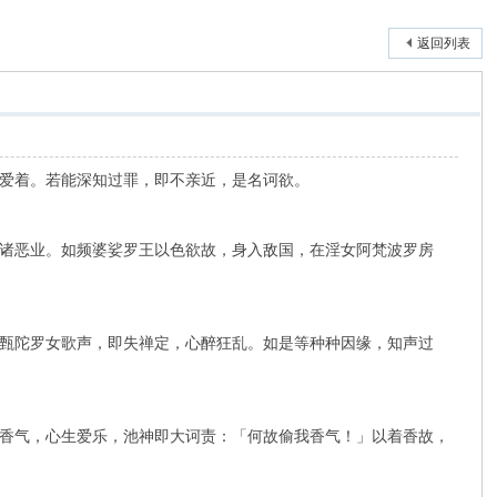
返回列表
爱着。若能深知过罪，即不亲近，是名诃欲。
诸恶业。如频婆娑罗王以色欲故，身入敌国，在淫女阿梵波罗房
甄陀罗女歌声，即失禅定，心醉狂乱。如是等种种因缘，知声过
香气，心生爱乐，池神即大诃责：「何故偷我香气！」以着香故，