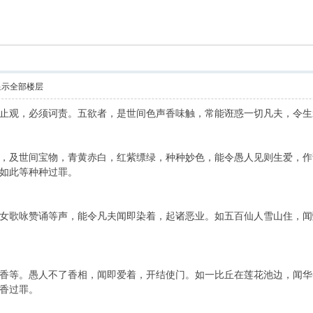
索
显示全部楼层
止观，必须诃责。五欲者，是世间色声香味触，常能诳惑一切凡夫，令生
，及世间宝物，青黄赤白，红紫缥绿，种种妙色，能令愚人见则生爱，作
如此等种种过罪。
女歌咏赞诵等声，能令凡夫闻即染着，起诸恶业。如五百仙人雪山住，闻
香等。愚人不了香相，闻即爱着，开结使门。如一比丘在莲花池边，闻华
香过罪。