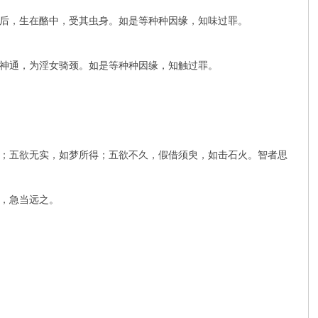
后，生在酪中，受其虫身。如是等种种因缘，知味过罪。
神通，为淫女骑颈。如是等种种因缘，知触过罪。
；五欲无实，如梦所得；五欲不久，假借须臾，如击石火。智者思
，急当远之。