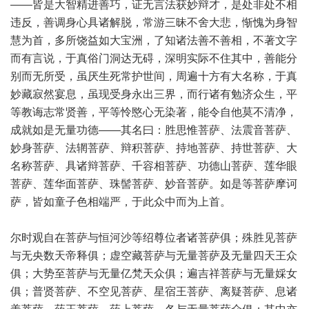
——皆是大智精进善巧，证无言法获妙辩才，是处非处不相
违反，善调身心具诸解脱，常游三昧不舍大悲，惭愧为身智
慧为首，多所饶益如大宝洲，了知诸法善不善相，不著文字
而有言说，于真俗门洞达无碍，深明实际不住其中，善能分
别而无所受，虽厌生死常护世间，周遍十方有大名称，于真
妙藏寂然宴息，虽现受身永出三界，而行诸有勉济众生，平
等教诲志常贤善，平等怜愍心无染著，能令自他莫不清净，
成就如是无量功德——其名曰：胜思惟菩萨、法震音菩萨、
妙身菩萨、法辋菩萨、辩积菩萨、持地菩萨、持世菩萨、大
名称菩萨、具诸辩菩萨、千容相菩萨、功德山菩萨、莲华眼
菩萨、莲华面菩萨、珠髻菩萨、妙音菩萨。如是等菩萨摩诃
萨，皆如童子色相端严，于此众中而为上首。
尔时观自在菩萨与恒河沙等绍尊位者诸菩萨俱；殊胜见菩萨
与无央数天帝释俱；虚空藏菩萨与无量菩萨及无量四天王众
俱；大势至菩萨与无量亿梵天众俱；遍吉祥菩萨与无量婇女
俱；普贤菩萨、不空见菩萨、星宿王菩萨、离疑菩萨、息诸