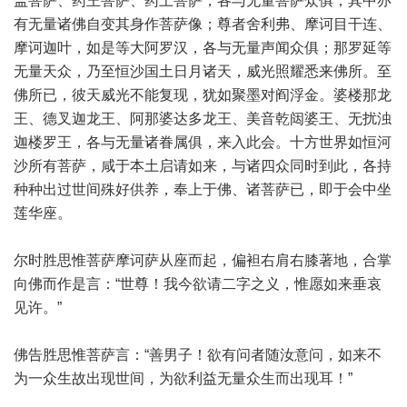
盖菩萨、药王菩萨、药上菩萨，各与无量菩萨众俱；其中亦
有无量诸佛自变其身作菩萨像；尊者舍利弗、摩诃目干连、
摩诃迦叶，如是等大阿罗汉，各与无量声闻众俱；那罗延等
无量天众，乃至恒沙国土日月诸天，威光照耀悉来佛所。至
佛所已，彼天威光不能复现，犹如聚墨对阎浮金。婆楼那龙
王、德叉迦龙王、阿那婆达多龙王、美音乾闼婆王、无扰浊
迦楼罗王，各与无量诸眷属俱，来入此会。十方世界如恒河
沙所有菩萨，咸于本土启请如来，与诸四众同时到此，各持
种种出过世间殊好供养，奉上于佛、诸菩萨已，即于会中坐
莲华座。
尔时胜思惟菩萨摩诃萨从座而起，偏袒右肩右膝著地，合掌
向佛而作是言：“世尊！我今欲请二字之义，惟愿如来垂哀
见许。”
佛告胜思惟菩萨言：“善男子！欲有问者随汝意问，如来不
为一众生故出现世间，为欲利益无量众生而出现耳！”