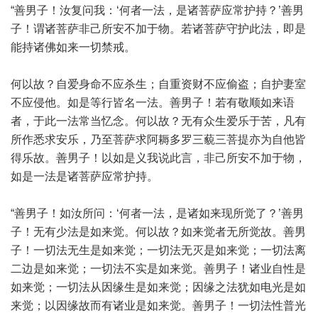
“善男子！汝复问我：‘何者一法，是诸菩萨应常护持？’善男
子！谓诸菩萨非己所安不加于物。若诸菩萨守护此法，即是
能持诸佛如来一切禁戒。
何以故？自爱身命不应杀生；自重资财不应偷盗；自护妻室
不应侵他。如是等行皆名一法。善男子！若有敬顺如来语
者，于此一法常当忆念。何以故？无有众生爱乐于苦，凡有
所作悉求安乐，乃至菩萨求阿耨多罗三藐三菩提亦为自他皆
得乐故。善男子！以如是义我说此言，非己所安不加于物，
如是一法是诸菩萨应常护持。
“善男子！如汝所问：‘何者一法，是诸如来现所觉了？’善男
子！无有少法是如来觉。何以故？如来觉者无所觉故。善男
子！一切法无生是如来觉；一切法无灭是如来觉；一切法离
二边是如来觉；一切法不实是如来觉。善男子！诸业自性是
如来觉；一切法从因缘生是如来觉；因缘之法犹如电光是如
来觉；以因缘故而有诸业是如来觉。善男子！一切法性普光