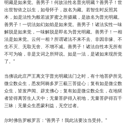
明藏是如来觉。善男子！何故法性名普光明藏？善男子！世
出世智依之以生，如母怀子，故名为藏。若智生时反照其
本，如是法性为般若波罗蜜之所摄藏，是故名为普光明藏。
善男子！一切法如幻如焰是如来觉。善男子！诸法实性一味
解脱是如来觉，一味解脱是即名为普光明藏。善男子！一相
法是如来觉。云何一相？所谓诸法不来不去、非因非缘、不
生不灭、无取无舍、不增不减。善男子！诸法自性本无所有
不可为喻，非是文词之所辩说。如是一法，是诸如来现所觉
了。”
当佛说此庄严王离文字普光明藏法门之时，有十地菩萨所见
微尘数众生，悉发阿耨多罗三藐三菩提心；复有如是微尘数
众生，皆发声闻、辟支佛心；复有如是微尘数众生，在地狱
者皆得离苦生人天中；无量菩萨得入初地，无量菩萨得百千
三昧；无量众生悉蒙利益，无空过者。
尔时佛告罗睺罗言：“善男子！我此法要汝当受持。”