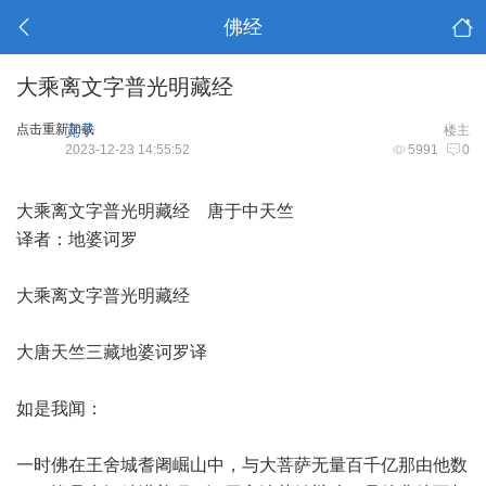
佛经
大乘离文字普光明藏经
点击重新加载
宽子
楼主
2023-12-23 14:55:52
5991
0
大乘离文字普光明藏经 唐于中天竺
译者：地婆诃罗
大乘离文字普光明藏经
大唐天竺三藏地婆诃罗译
如是我闻：
一时佛在王舍城耆阇崛山中，与大菩萨无量百千亿那由他数