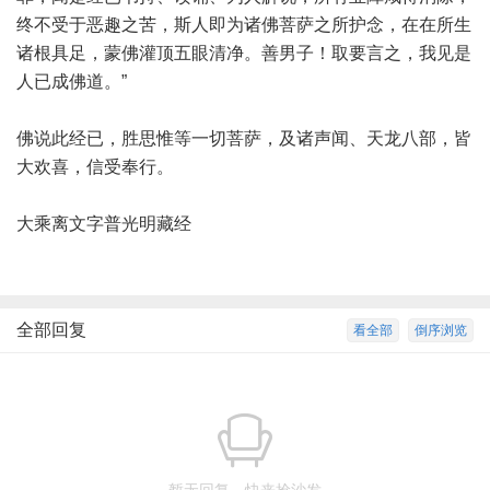
终不受于恶趣之苦，斯人即为诸佛菩萨之所护念，在在所生
诸根具足，蒙佛灌顶五眼清净。善男子！取要言之，我见是
人已成佛道。”
佛说此经已，胜思惟等一切菩萨，及诸声闻、天龙八部，皆
大欢喜，信受奉行。
大乘离文字普光明藏经
全部回复
看全部
倒序浏览