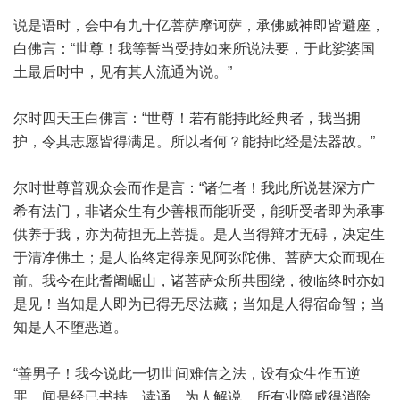
说是语时，会中有九十亿菩萨摩诃萨，承佛威神即皆避座，
白佛言：“世尊！我等誓当受持如来所说法要，于此娑婆国
土最后时中，见有其人流通为说。”
尔时四天王白佛言：“世尊！若有能持此经典者，我当拥
护，令其志愿皆得满足。所以者何？能持此经是法器故。”
尔时世尊普观众会而作是言：“诸仁者！我此所说甚深方广
希有法门，非诸众生有少善根而能听受，能听受者即为承事
供养于我，亦为荷担无上菩提。是人当得辩才无碍，决定生
于清净佛土；是人临终定得亲见阿弥陀佛、菩萨大众而现在
前。我今在此耆阇崛山，诸菩萨众所共围绕，彼临终时亦如
是见！当知是人即为已得无尽法藏；当知是人得宿命智；当
知是人不堕恶道。
“善男子！我今说此一切世间难信之法，设有众生作五逆
罪，闻是经已书持、读诵、为人解说，所有业障咸得消除，