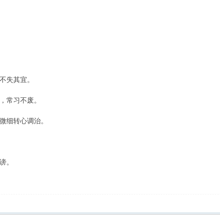
不失其宜。
，常习不废。
微细转心调治。
谤。