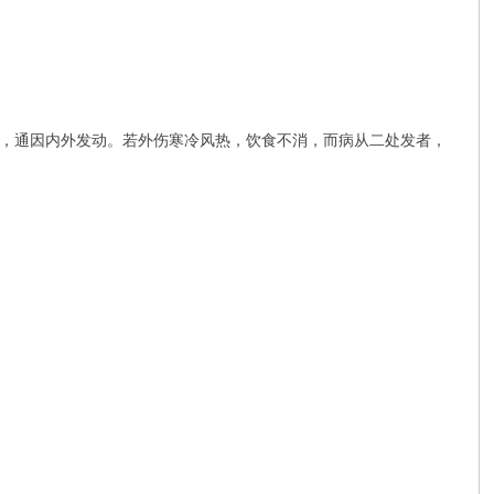
，通因内外发动。若外伤寒冷风热，饮食不消，而病从二处发者，