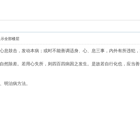
索
显示全部楼层
心息鼓击，发动本病；或时不能善调适身、心、息三事，内外有所违犯，
自然除差。若用心失所，则四百四病因之发生。是故若自行化也，应当善
、明治病方法。