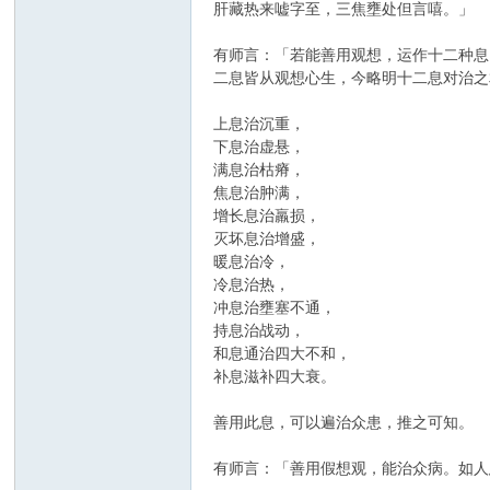
肝藏热来嘘字至，三焦壅处但言嘻。」
有师言：「若能善用观想，运作十二种息
二息皆从观想心生，今略明十二息对治之
上息治沉重，
下息治虚悬，
满息治枯瘠，
焦息治肿满，
增长息治羸损，
灭坏息治增盛，
暖息治冷，
冷息治热，
冲息治壅塞不通，
持息治战动，
和息通治四大不和，
补息滋补四大衰。
善用此息，可以遍治众患，推之可知。
有师言：「善用假想观，能治众病。如人