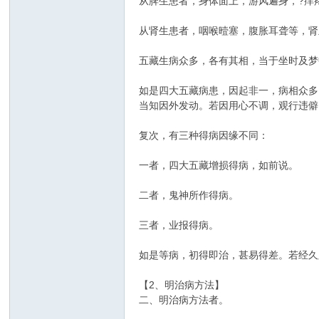
从脾生患者，身体面上，游风遍身，?痒
从肾生患者，咽喉曀塞，腹胀耳聋等，肾
五藏生病众多，各有其相，当于坐时及梦
如是四大五藏病患，因起非一，病相众多
当知因外发动。若因用心不调，观行违僻
复次，有三种得病因缘不同：
一者，四大五藏增损得病，如前说。
二者，鬼神所作得病。
三者，业报得病。
如是等病，初得即治，甚易得差。若经久
【2、明治病方法】
二、明治病方法者。