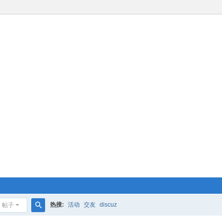
热搜:
活动
交友
discuz
帖子
搜