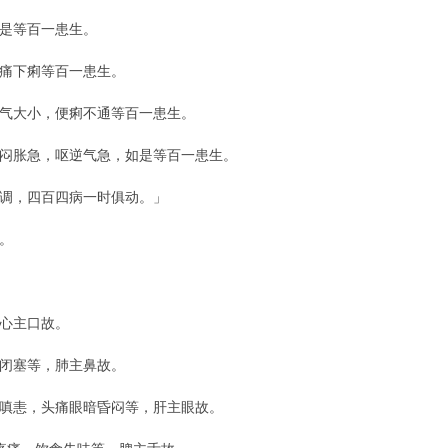
是等百一患生。
痛下痢等百一患生。
气大小，便痢不通等百一患生。
闷胀急，呕逆气急，如是等百一患生。
调，四百四病一时俱动。」
。
心主口故。
闭塞等，肺主鼻故。
嗔恚，头痛眼暗昏闷等，肝主眼故。