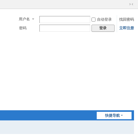
切
换
用户名
自动登录
找回密码
到
窄
密码
立即注册
登录
版
快捷导航