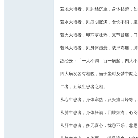
若地大增者，则肿结沉重，身体枯瘠，如
若水大增者，则痰阴胀满，食饮不消，腹
若火大增者，即煎寒壮热，支节皆痛，口
若风大增者，则身体虚悬，战掉疼痛，肺
故经云：「一大不调，百一病起，四大不
四大病发各有相貌，当于坐时及梦中察之
二者，五藏生患者之相。
从心生患者，身体寒热，及头痛口燥等，
从肺生患者，身体胀满，四肢烦疼，心闷
从肝生患者，多无喜心，忧愁不乐，悲思