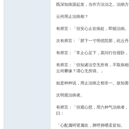
既深知病源起发，当作方法治之。治病方
云何用止治病相？
有师言：「但安心止在病处，即能治病。
次有师言：「脐下一寸明优陀那，此云丹
有师言：「常止心足下，莫问行住寝卧，
有师言：「但知诸法空无所有，不取病相
云何攀缘？谓心无所得。」
如是种种说，用止治病之相非一。故知善
次明观治病者。
有师言：「但观心想，用六种气治病者，
曰：
「心配属呵肾属吹，脾呼肺呬圣皆知。