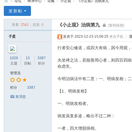
»
论坛
›
禅净中心
›
论藏
›
小止观
›
《小止观》治病第九
禅
发新帖
净
《小止观》治病第九
查看:
2562
|
回复:
0
[复制链接]
中
心
子柔
发表于 2023-12-23 15:06:25
来自手机
|
行者安心修道，或四大有病，因今用观，
1029
13
3387
夫坐禅之法，若能善用心者，则四百四病
主题
回帖
积分
命虑失。
管理员
今明治病法中有二意：一、明病发相；二
积分
3387
【1、明病发相】
发消息
一、明病发相者。
病发虽复多途，略出不过二种：
一者，四大增损病相。