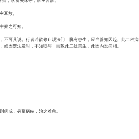
疼痛，饮食失味等，脾主舌故。
主耳故。
中察之可知。
，不可具说。行者若欲修止观法门，脱有患生，应当善知因起。此二种病
，或因定法发时，不知取与，而致此二处患生，此因内发病相。
则病成，身羸病结，治之难愈。