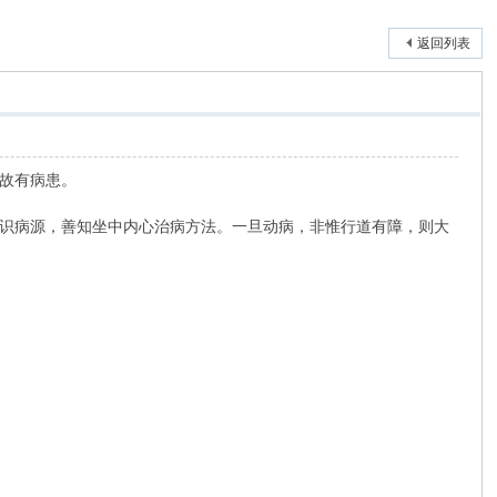
返回列表
故有病患。
识病源，善知坐中内心治病方法。一旦动病，非惟行道有障，则大