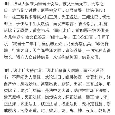
“时，彼圣人恒来为难当王说法。彼父王当无常。无常之
日，难当见父过世，两手抱父尸，悲号啼哭，忧恼伤心！
时，彼三藏将多眷属来诣王所，为王说法。王闻法已，忧恼
即止，于佛法中生大敬信，而发声唱言：‘自今以后，我施
诸比丘无恐畏，适意为乐。’而问比丘：‘前四恶王毁灭佛法
有几年岁？’诸比丘答云：‘经十二年。’王心念口言，作师子
吼：‘我当十二年中，当供养五众，乃至办诸供具。’即便行
施，行施之日，天当降香泽之雨，遍阎浮提，一切实种皆得
增长。诸方人众皆持供养，来诣拘睒弥国，供养众僧。
“时，诸比丘大得供养。诸比丘辈食人信施，而不读诵经
书，不萨阇为人受经，戏论过日，眠卧终夜，贪著利养，好
自严饰，身著妙服，离诸出要、寂静、出家、三菩提乐。形
类比丘，离沙门功德，是法中之大贼，助作末世坏正法幢，
建恶魔幢，灭正法炬，燃烦恼火，坏正法鼓，毁正 轮，消
正法海，坏正法山，破正法城，拔正法树，毁禅定智慧，断
戒璎珞，污染正道。时，彼天、龙、鬼、神、夜叉、乾闼婆