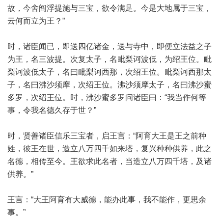
故，今舍阎浮提施与三宝，欲令满足。今是大地属于三宝，
云何而立为王？”
时，诸臣闻已，即送四亿诸金，送与寺中，即便立法益之子
为王，名三波提。次复太子，名毗梨诃波低，为绍王位。毗
梨诃波低太子，名曰毗梨诃西那，次绍王位。毗梨诃西那太
子，名曰沸沙须摩，次绍王位。沸沙须摩太子，名曰沸沙蜜
多罗，次绍王位。时，沸沙蜜多罗问诸臣曰：“我当作何等
事，令我名德久存于世？”
时，贤善诸臣信乐三宝者，启王言：“阿育大王是王之前种
姓，彼王在世，造立八万四千如来塔，复兴种种供养，此之
名德，相传至今。王欲求此名者，当造立八万四千塔，及诸
供养。”
王言：“大王阿育有大威德，能办此事，我不能作，更思余
事。”