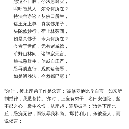
悲泣不自胜，今法忽磨灭，
呜呼智慧人，尔今何所在？
持法舍诤讼？从佛口所生，
诸王无上尊，真实佛弟子，
头陀修妙行，宿止林薮间，
如是真佛子，今为何所在？
今者于世间，无有诸威德，
旷野山林间，诸神寂无言。
施戒愍群生，信戒自庄严，
忍辱质直行，观察诸善恶，
如是诸胜法，今忽都已尽！’
“尔时，彼上座弟子作是念言：‘彼修罗他比丘自言：如来所
制戒律，我悉备持。’尔时，上座有弟子，名曰安伽陀，起
不忍之心，极生忿恨，从座起，骂辱彼圣：‘汝是下座比
丘，愚痴无智，而毁辱我和尚。’即持利刀，杀彼圣人，而
说偈言：