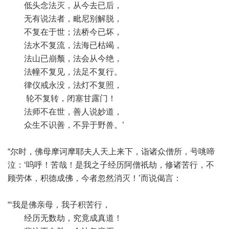
低头念法灭，从今去已后，
无有说法者，毗尼别解脱，
不复在于世；法桥今已坏，
法水不复流，法海已枯竭，
法山已崩颓，法会从今绝，
法幢不复见，法足不复行。
律仪戒永没，法灯不复照，
轮不复转，闭塞甘露门！
法师不在世，善人说妙道，
众生不识善，不异于野兽。’
“尔时，佛母摩诃摩耶夫人天上来下，诣诸众僧所，号咷啼
泣：‘呜呼！苦哉！是我之子经历阿僧祇劫，修诸苦行，不
顾劳体，积德成佛，今者忽然消灭！’而说偈言：
“‘我是佛亲母，我子积苦行，
经历无数劫，究竟成真道！