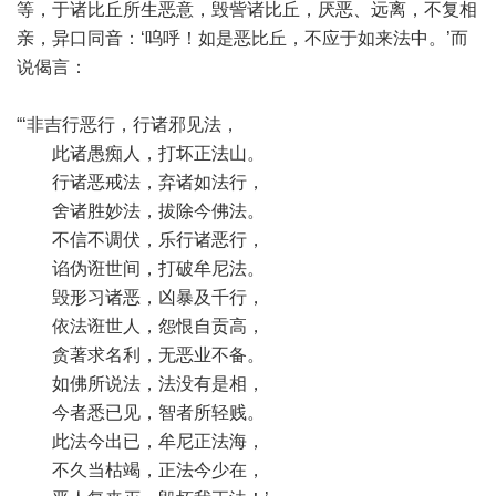
等，于诸比丘所生恶意，毁訾诸比丘，厌恶、远离，不复相
亲，异口同音：‘呜呼！如是恶比丘，不应于如来法中。’而
说偈言：
“‘非吉行恶行，行诸邪见法，
此诸愚痴人，打坏正法山。
行诸恶戒法，弃诸如法行，
舍诸胜妙法，拔除今佛法。
不信不调伏，乐行诸恶行，
谄伪诳世间，打破牟尼法。
毁形习诸恶，凶暴及千行，
依法诳世人，怨恨自贡高，
贪著求名利，无恶业不备。
如佛所说法，法没有是相，
今者悉已见，智者所轻贱。
此法今出已，牟尼正法海，
不久当枯竭，正法今少在，