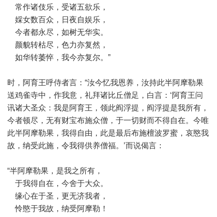
常作诸伎乐，受诸五欲乐，
婇女数百众，日夜自娱乐，
今者都永尽，如树无华实。
颜貌转枯尽，色力亦复然，
如华转萎悴，我今亦复尔。”
时，阿育王呼侍者言：“汝今忆我恩养，汝持此半阿摩勒果
送鸡雀寺中，作我意，礼拜诸比丘僧足，白言：‘阿育王问
讯诸大圣众：我是阿育王，领此阎浮提，阎浮提是我所有，
今者顿尽，无有财宝布施众僧，于一切财而不得自在。今唯
此半阿摩勒果，我得自由，此是最后布施檀波罗蜜，哀愍我
故，纳受此施，令我得供养僧福。’而说偈言：
“半阿摩勒果，是我之所有，
于我得自在，今舍于大众。
缘心在于圣，更无济我者，
怜愍于我故，纳受阿摩勒！