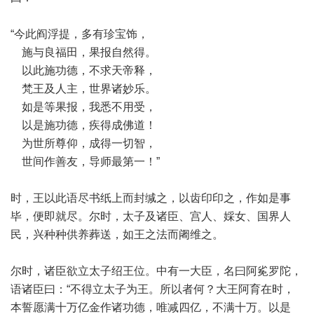
“今此阎浮提，多有珍宝饰，
施与良福田，果报自然得。
以此施功德，不求天帝释，
梵王及人主，世界诸妙乐。
如是等果报，我悉不用受，
以是施功德，疾得成佛道！
为世所尊仰，成得一切智，
世间作善友，导师最第一！”
时，王以此语尽书纸上而封缄之，以齿印印之，作如是事
毕，便即就尽。尔时，太子及诸臣、宫人、婇女、国界人
民，兴种种供养葬送，如王之法而阇维之。
尔时，诸臣欲立太子绍王位。中有一大臣，名曰阿㝹罗陀，
语诸臣曰：“不得立太子为王。所以者何？大王阿育在时，
本誓愿满十万亿金作诸功德，唯减四亿，不满十万。以是