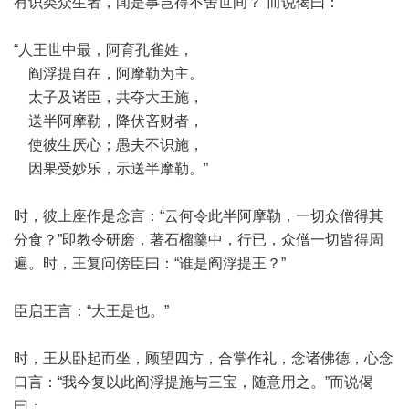
有识类众生者，闻是事岂得不舍世间？”而说偈曰：
“人王世中最，阿育孔雀姓，
阎浮提自在，阿摩勒为主。
太子及诸臣，共夺大王施，
送半阿摩勒，降伏吝财者，
使彼生厌心；愚夫不识施，
因果受妙乐，示送半摩勒。”
时，彼上座作是念言：“云何令此半阿摩勒，一切众僧得其
分食？”即教令研磨，著石榴羹中，行已，众僧一切皆得周
遍。时，王复问傍臣曰：“谁是阎浮提王？”
臣启王言：“大王是也。”
时，王从卧起而坐，顾望四方，合掌作礼，念诸佛德，心念
口言：“我今复以此阎浮提施与三宝，随意用之。”而说偈
曰：