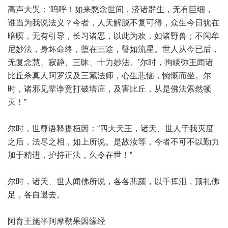
高声大哭：‘呜呼！如来愍念世间，济诸群生，无有巨细，
谁当为我说法义？今者，人天解脱不复可得，众生今日犹在
暗暝，无有引导，长习诸恶，以此为欢，如诸野兽；不闻牟
尼妙法，身坏命终，堕在三途，譬如流星。世人从今已后，
无复念慧、寂静、三昧、十力妙法。’尔时，拘睒弥王闻诸
比丘杀真人阿罗汉及三藏法师，心生悲恼，惋慨而坐。尔
时，诸邪见辈诤竞打破塔庙，及害比丘，从是佛法索然顿
灭！”
尔时，世尊语释提桓因：“四大天王，诸天、世人于我灭度
之后，法尽之相，如上所说。是故汝等，今者不可不以勤力
加于精进，护持正法，久令在世！”
尔时，诸天、世人闻佛所说，各各悲颜，以手挥泪，顶礼佛
足，各自退去。
阿育王施半阿摩勒果因缘经