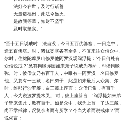
法灯今在世，及时行诸善，
无量诸福田，此法今当灭。
是故我等辈，知财不坚牢，
及时取坚实。’
“至十五日说戒时，法当没，今日五百优婆塞，一日之中，
造五百佛塔。时，诸优婆塞各有余务，不复来往众僧众中。
尔时，住揵陀摩罗山修罗他阿罗汉观阎浮提：‘今日何处有
众僧说戒？’见有拘睒弥国如来弟子说戒为布萨，即诣拘睒
弥。时，彼僧众乃有百千人，中唯有一阿罗汉，名曰修罗
他。又复有一三藏，名曰弟子，此是如来最后大众集。尔
时，维那行沙罗筹，白三藏上座言：‘众僧已集，有百千
人，今为说波罗提木叉。’时，彼上座答言：‘阎浮提如来弟
子皆来集此，数有百千。如是众中，我为上首，了达三藏，
尚不学戒律，况复余者而有所学？今当为谁而说戒律？’而
说偈言：