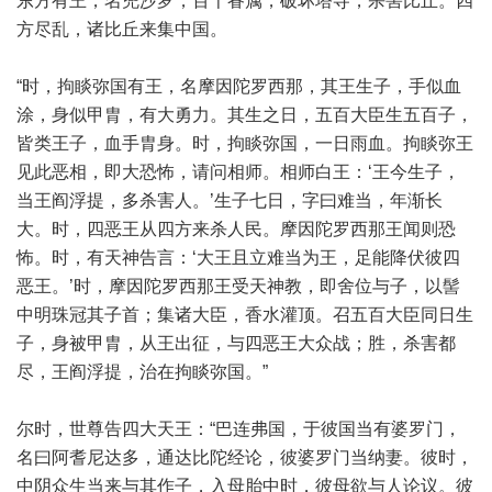
东方有王，名兜沙罗，百千眷属，破坏塔寺，杀害比丘。四
方尽乱，诸比丘来集中国。
“时，拘睒弥国有王，名摩因陀罗西那，其王生子，手似血
涂，身似甲胄，有大勇力。其生之日，五百大臣生五百子，
皆类王子，血手胄身。时，拘睒弥国，一日雨血。拘睒弥王
见此恶相，即大恐怖，请问相师。相师白王：‘王今生子，
当王阎浮提，多杀害人。’生子七日，字曰难当，年渐长
大。时，四恶王从四方来杀人民。摩因陀罗西那王闻则恐
怖。时，有天神告言：‘大王且立难当为王，足能降伏彼四
恶王。’时，摩因陀罗西那王受天神教，即舍位与子，以髻
中明珠冠其子首；集诸大臣，香水灌顶。召五百大臣同日生
子，身被甲胄，从王出征，与四恶王大众战；胜，杀害都
尽，王阎浮提，治在拘睒弥国。”
尔时，世尊告四大天王：“巴连弗国，于彼国当有婆罗门，
名曰阿耆尼达多，通达比陀经论，彼婆罗门当纳妻。彼时，
中阴众生当来与其作子，入母胎中时，彼母欲与人论议。彼