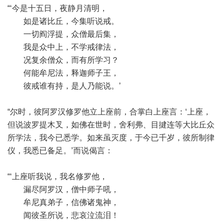
“‘今是十五日，夜静月清明，
如是诸比丘，今集听说戒。
一切阎浮提，众僧最后集，
我是众中上，不学戒律法，
况复余僧众，而有所学习？
何能牟尼法，释迦师子王，
彼戒谁有持，是人乃能说。’
“尔时，彼阿罗汉修罗他立上座前，合掌白上座言：‘上座，
但说波罗提木叉，如佛在世时，舍利弗、目揵连等大比丘众
所学法，我今已悉学。如来虽灭度，于今已千岁，彼所制律
仪，我悉已备足。’而说偈言：
“‘上座听我说，我名修罗他，
漏尽阿罗汉，僧中师子吼，
牟尼真弟子，信佛诸鬼神，
闻彼圣所说，悲哀泣流泪！