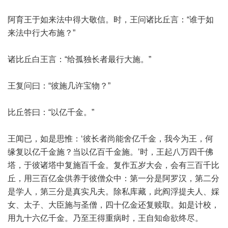
阿育王于如来法中得大敬信。时，王问诸比丘言：“谁于如
来法中行大布施？”
诸比丘白王言：“给孤独长者最行大施。”
王复问曰：“彼施几许宝物？”
比丘答曰：“以亿千金。”
王闻已，如是思惟：‘彼长者尚能舍亿千金，我今为王，何
缘复以亿千金施？当以亿百千金施。’时，王起八万四千佛
塔，于彼诸塔中复施百千金。复作五岁大会，会有三百千比
丘，用三百亿金供养于彼僧众中：第一分是阿罗汉，第二分
是学人，第三分是真实凡夫。除私库藏，此阎浮提夫人、婇
女、太子、大臣施与圣僧，四十亿金还复赎取。如是计校，
用九十六亿千金。乃至王得重病时，王自知命欲终尽。