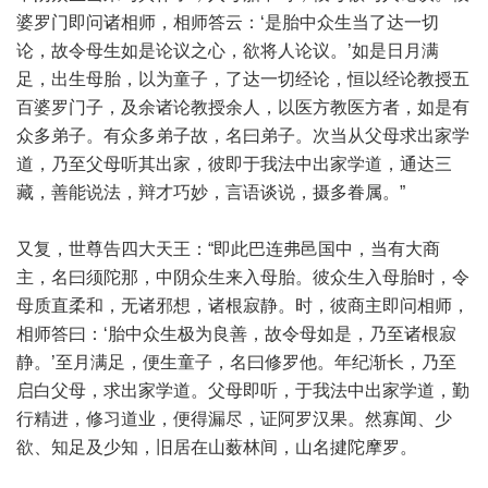
婆罗门即问诸相师，相师答云：‘是胎中众生当了达一切
论，故令母生如是论议之心，欲将人论议。’如是日月满
足，出生母胎，以为童子，了达一切经论，恒以经论教授五
百婆罗门子，及余诸论教授余人，以医方教医方者，如是有
众多弟子。有众多弟子故，名曰弟子。次当从父母求出家学
道，乃至父母听其出家，彼即于我法中出家学道，通达三
藏，善能说法，辩才巧妙，言语谈说，摄多眷属。”
又复，世尊告四大天王：“即此巴连弗邑国中，当有大商
主，名曰须陀那，中阴众生来入母胎。彼众生入母胎时，令
母质直柔和，无诸邪想，诸根寂静。时，彼商主即问相师，
相师答曰：‘胎中众生极为良善，故令母如是，乃至诸根寂
静。’至月满足，便生童子，名曰修罗他。年纪渐长，乃至
启白父母，求出家学道。父母即听，于我法中出家学道，勤
行精进，修习道业，便得漏尽，证阿罗汉果。然寡闻、少
欲、知足及少知，旧居在山薮林间，山名揵陀摩罗。