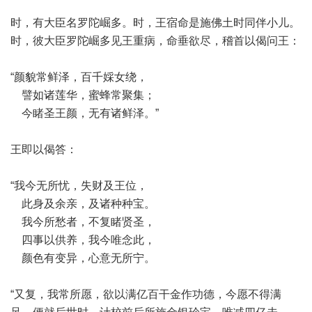
时，有大臣名罗陀崛多。时，王宿命是施佛土时同伴小儿。
时，彼大臣罗陀崛多见王重病，命垂欲尽，稽首以偈问王：
“颜貌常鲜泽，百千婇女绕，
譬如诸莲华，蜜蜂常聚集；
今睹圣王颜，无有诸鲜泽。”
王即以偈答：
“我今无所忧，失财及王位，
此身及余亲，及诸种种宝。
我今所愁者，不复睹贤圣，
四事以供养，我今唯念此，
颜色有变异，心意无所宁。
“又复，我常所愿，欲以满亿百干金作功德，今愿不得满