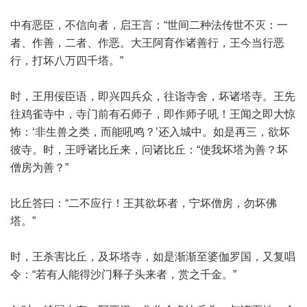
中有恶臣，不信向者，启王言：“世间二种法传世不灭：一
者、作善，二者、作恶。大王阿育作诸善行，王今当行恶
行，打坏八万四千塔。”
时，王用佞臣语，即兴四兵众，往诣寺舍，坏诸塔寺。王先
往鸡雀寺中，寺门前有石师子，即作师子吼！王闻之即大惊
怖：‘非生兽之类，而能吼鸣？’还入城中。如是再三，欲坏
彼寺。时，王呼诸比丘来，问诸比丘：“使我坏塔为善？坏
僧房为善？”
比丘答曰：“二不应行！王其欲坏者，宁坏僧房，勿坏佛
塔。”
时，王杀害比丘，及坏塔寺，如是渐渐至婆伽罗国，又复唱
令：“若有人能得沙门释子头来者，赏之千金。”