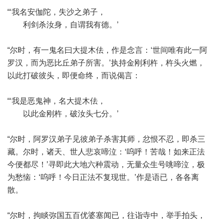
“‘我名安伽陀，失沙之弟子，
利剑杀汝身，自谓我有德。’
“尔时，有一鬼名曰大提木佉，作是念言：‘世间唯有此一阿
罗汉，而为恶比丘弟子所害。’执持金刚利杵，杵头火燃，
以此打破彼头，即便命终，而说偈言：
“‘我是恶鬼神，名大提木佉，
以此金刚杵，破汝头七分。’
“尔时，阿罗汉弟子见彼弟子杀害其师，忿恨不忍，即杀三
藏。尔时，诸天、世人悲哀啼泣：‘呜呼！苦哉！如来正法
今便都尽！’寻即此大地六种震动，无量众生号咷啼泣，极
为愁恼：‘呜呼！今日正法不复现世。’作是语已，各各离
散。
“尔时，拘睒弥国五百优婆塞闻已，往诣寺中，举手拍头，