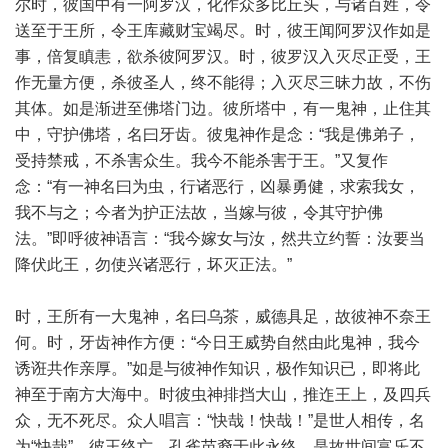
尔时，彼国中有一阿罗汉，化作众多比丘头，与诸百姓，令
送至于王所，令王库藏财宝竭尽。时，彼王闻阿罗汉作如是
事，倍复瞋恚，欲杀彼阿罗汉。时，彼罗汉入灭尽正受，王
作无量方便，杀彼圣人，终不能得；入灭尽三昧力故，不伤
其体。如是渐进至佛塔门边。彼所塔中，有一鬼神，止住其
中，守护佛塔，名曰牙齿。彼鬼神作是念：“我是佛弟子，
受持禁戒，不杀害众生。我今不能杀害于王。”又复作
念：“有一神名曰为虫，行诸恶行，凶暴勇健，求索我女，
我不与之；今者为护正法故，当嫁与彼，令其守护佛
法。”即呼彼神语言：“我今嫁女与汝，然共立约誓：汝要当
降伏此王，勿使兴诸恶行，坏灭正法。”
时，王所有一大鬼神，名曰乌茶，威德具足，故彼神不奈王
何。时，牙齿神作方便：“今日王威势自然由此鬼神，我今
诱诳共作亲厚。”如是与彼神作知识，极作知识已，即将此
神至于南方大海中。时彼虫神排挡大山，推迮王上，及四兵
众，无不死尽。众人唱言：“快哉！快哉！”是世人相传，名
为“快哉”。彼王终亡，孔雀苗裔于此永终，是故世间富乐不