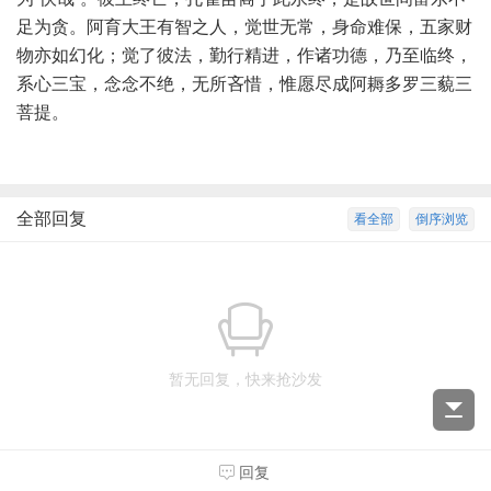
足为贪。阿育大王有智之人，觉世无常，身命难保，五家财
物亦如幻化；觉了彼法，勤行精进，作诸功德，乃至临终，
系心三宝，念念不绝，无所吝惜，惟愿尽成阿耨多罗三藐三
菩提。
全部回复
看全部
倒序浏览
暂无回复，快来抢沙发
回复