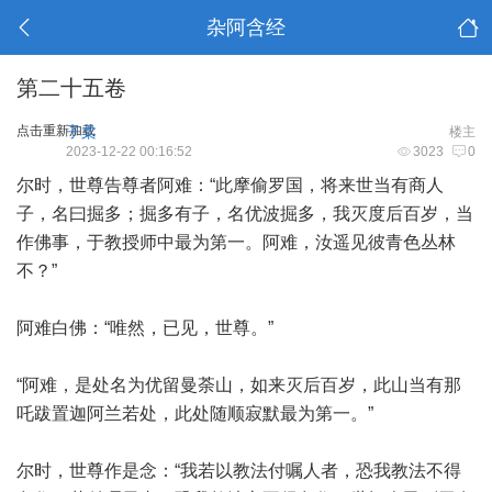
杂阿含经
第二十五卷
点击重新加载
子柔
楼主
2023-12-22 00:16:52
3023
0
尔时，世尊告尊者阿难：“此摩偷罗国，将来世当有商人
子，名曰掘多；掘多有子，名优波掘多，我灭度后百岁，当
作佛事，于教授师中最为第一。阿难，汝遥见彼青色丛林
不？”
阿难白佛：“唯然，已见，世尊。”
“阿难，是处名为优留曼荼山，如来灭后百岁，此山当有那
吒跋置迦阿兰若处，此处随顺寂默最为第一。”
尔时，世尊作是念：“我若以教法付嘱人者，恐我教法不得