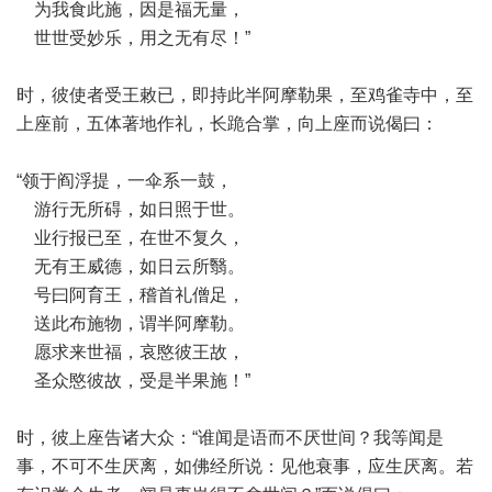
为我食此施，因是福无量，
世世受妙乐，用之无有尽！”
时，彼使者受王敕已，即持此半阿摩勒果，至鸡雀寺中，至
上座前，五体著地作礼，长跪合掌，向上座而说偈曰：
“领于阎浮提，一伞系一鼓，
游行无所碍，如日照于世。
业行报已至，在世不复久，
无有王威德，如日云所翳。
号曰阿育王，稽首礼僧足，
送此布施物，谓半阿摩勒。
愿求来世福，哀愍彼王故，
圣众愍彼故，受是半果施！”
时，彼上座告诸大众：“谁闻是语而不厌世间？我等闻是
事，不可不生厌离，如佛经所说：见他衰事，应生厌离。若