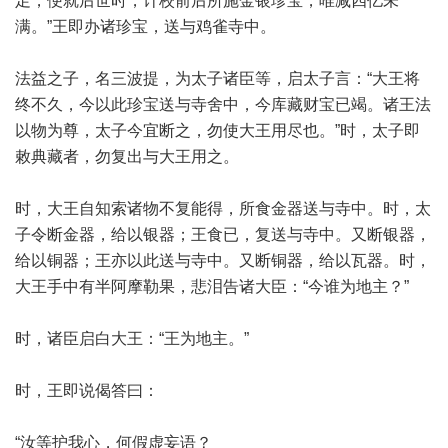
足，便就后世时，计校前后所施金银珍宝，唯减四亿未
满。”王即办诸珍宝，送与鸡雀寺中。
法益之子，名三波提，为太子诸臣等，启太子言：“大王将
终不久，今以此珍宝送与寺舍中，今库藏财宝已竭。诸王法
以物为尊，太子今宜断之，勿使大王用尽也。”时，太子即
敕典藏者，勿复出与大王用之。
时，大王自知索诸物不复能得，所食金器送与寺中。时，太
子令断金器，给以银器；王食已，复送与寺中。又断银器，
给以铜器；王亦以此送与寺中。又断铜器，给以瓦器。时，
大王手中有半阿摩勒果，悲泪告诸大臣：“今谁为地主？”
时，诸臣启白大王：“王为地主。”
时，王即说偈答曰：
“汝等护我心，何假虚妄语？