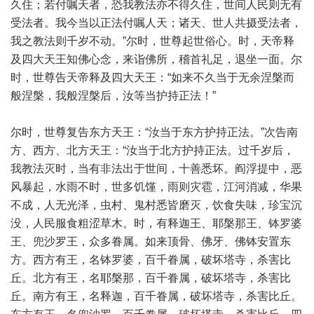
久住；若付嘱天者，恐我教法亦不得久住，世间人民则无有
受法者。我今当以正法付嘱人天；诸天、世人共摄受法者，
我之教法则千岁不动。”尔时，世尊起世俗心。时，天帝释
及四大天王知佛心念，来诣佛所，稽首礼足，退坐一面。尔
时，世尊告天帝释及四大天王：“如来不久当于无余涅槃而
般涅槃，我般涅槃后，汝等当护持正法！”
尔时，世尊复告东方天王：“汝当于东方护持正法。”次告南
方、西方、北方天王：“汝当于北方护持正法。过千岁后，
我教法灭时，当有非法出于世间，十善悉坏。阎浮提中，恶
风暴起，水雨不时，世多饥馑，雨则灾雹，江河消减，华果
不成，人无光泽，虫村、鬼村悉皆磨灭，饮食失味，珍宝沉
没，人民服食粗涩草木。时，有释迦王、耶槃那王、钵罗婆
王、兜沙罗王，众多眷属。如来顶骨、佛牙、佛钵安置东
方。西方有王，名钵罗婆，百千眷属，破坏塔寺，杀害比
丘。北方有王，名耶槃那，百千眷属，破坏塔寺，杀害比
丘。南方有王，名释迦，百千眷属，破坏塔寺，杀害比丘。