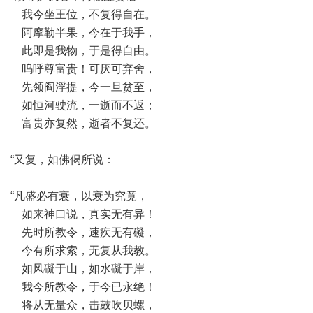
我今坐王位，不复得自在。
阿摩勒半果，今在于我手，
此即是我物，于是得自由。
呜呼尊富贵！可厌可弃舍，
先领阎浮提，今一旦贫至，
如恒河驶流，一逝而不返；
富贵亦复然，逝者不复还。
“又复，如佛偈所说：
“凡盛必有衰，以衰为究竟，
如来神口说，真实无有异！
先时所教令，速疾无有礙，
今有所求索，无复从我教。
如风礙于山，如水礙于岸，
我今所教令，于今已永绝！
将从无量众，击鼓吹贝螺，