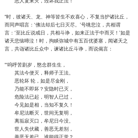
恶人复来灭，毁坏我正法！’
“时，彼诸天、龙、神等皆生不欢喜心，不复当护诸比丘，
而同声唱言：‘佛法却后七日灭尽。’号咷悲泣，共相谓
言：‘至比丘说戒日，共相斗诤，如来正法于中而灭！’如是
诸天悲恼啼泣！时，拘睒弥城中有五百优婆塞，闻诸天之
言，共诣诸比丘众中，谏诸比丘斗诤，而说偈言：
“‘呜呼苦剧岁，愍念群生生，
其法今便灭，释师子王法。
恶轮坏 轮，如是尽金刚，
乃能不即坏？安隐时已灭，
危险法已起，明智人已过，
今见如是相，当知不复久！
牟尼法断灭，世间无复明，
离垢寂灭口，牟尼日今没。
世人失伏藏，善恶无差别，
善恶无差已，谁能得正觉？