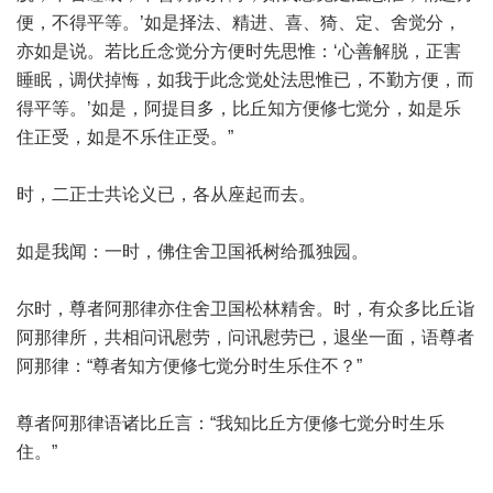
便，不得平等。’如是择法、精进、喜、猗、定、舍觉分，
亦如是说。若比丘念觉分方便时先思惟：‘心善解脱，正害
睡眠，调伏掉悔，如我于此念觉处法思惟已，不勤方便，而
得平等。’如是，阿提目多，比丘知方便修七觉分，如是乐
住正受，如是不乐住正受。”
时，二正士共论义已，各从座起而去。
如是我闻：一时，佛住舍卫国祇树给孤独园。
尔时，尊者阿那律亦住舍卫国松林精舍。时，有众多比丘诣
阿那律所，共相问讯慰劳，问讯慰劳已，退坐一面，语尊者
阿那律：“尊者知方便修七觉分时生乐住不？”
尊者阿那律语诸比丘言：“我知比丘方便修七觉分时生乐
住。”