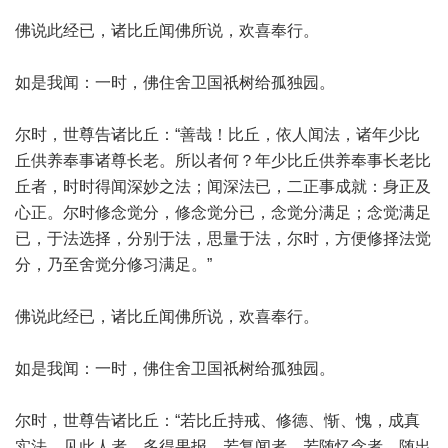
佛说此经已，诸比丘闻佛所说，欢喜奉行。
如是我闻：一时，佛住舍卫国祇树给孤独园。
尔时，世尊告诸比丘：“善哉！比丘，依人闻法，诸年少比
丘供养奉事诸尊长老。所以者何？年少比丘供养奉事长老比
丘者，时时得闻深妙之法；闻深法已，二正事成就：身正及
心正。尔时修念觉分，修念觉分已，念觉分满足；念觉满足
已，于法选择，分别于法，思量于法，尔时，方便修择法觉
分，乃至舍觉分修习满足。”
佛说此经已，诸比丘闻佛所说，欢喜奉行。
如是我闻：一时，佛住舍卫国祇树给孤独园。
尔时，世尊告诸比丘：“若比丘持戒、修德、惭、愧，成真
实法，见此人者，多得果报。若复闻者，若随忆念者、随出