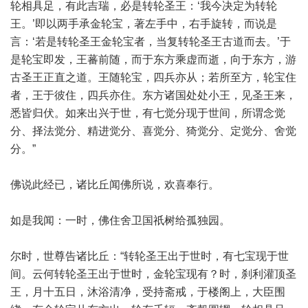
轮相具足，有此吉瑞，必是转轮圣王：‘我今决定为转轮
王。’即以两手承金轮宝，著左手中，右手旋转，而说是
言：‘若是转轮圣王金轮宝者，当复转轮圣王古道而去。’于
是轮宝即发，王蕃前随，而于东方乘虚而逝，向于东方，游
古圣王正直之道。王随轮宝，四兵亦从；若所至方，轮宝住
者，王于彼住，四兵亦住。东方诸国处处小王，见圣王来，
悉皆归伏。如来出兴于世，有七觉分现于世间，所谓念觉
分、择法觉分、精进觉分、喜觉分、猗觉分、定觉分、舍觉
分。”
佛说此经已，诸比丘闻佛所说，欢喜奉行。
如是我闻：一时，佛住舍卫国祇树给孤独园。
尔时，世尊告诸比丘：“转轮圣王出于世时，有七宝现于世
间。云何转轮圣王出于世时，金轮宝现有？时，刹利灌顶圣
王，月十五日，沐浴清净，受持斋戒，于楼阁上，大臣围