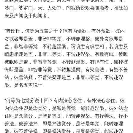
或默然低头，失辩潜思。所以者何？我不见诸天、魔、梵、
沙门、婆罗门、天、人众中，闻我所说欢喜随顺者，唯除如
来及声闻众于此闻者。
“诸比丘，何等为五盖之十？谓有内贪欲，有外贪欲。彼内
贪欲者即是盖，非智非等觉，不转趣涅槃。彼外贪欲即是
盖，非智非等觉，不转趣涅槃。谓瞋恚有瞋恚相，若瞋恚及
瞋恚相即是盖，非智非等觉，不转趣涅槃。有睡有眠，彼睡
彼眠即是盖，非智非等觉，不转趣涅槃。有掉有悔，彼掉彼
悔即是盖，非智非等觉，不转趣涅槃。有疑善法，有疑不善
法，彼善法疑，不善法疑即是盖，非智非等觉，不转趣涅
槃。是名五盖说十。
“何等为七觉分说十四？有内法心念住，有外法心念住。彼
内法念住即是念觉分，是智是等觉，能转趣涅槃。彼外法念
住即是念觉分，是智是等觉，能转趣涅槃。有择善法、择不
善法。彼善法择，即是择法觉分，是智是等觉，能转趣涅
槃。彼不善法择，即是择法觉分，是智是等觉，能转趣涅