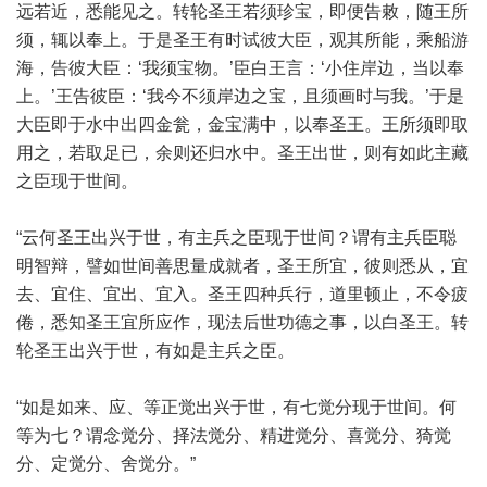
远若近，悉能见之。转轮圣王若须珍宝，即便告敕，随王所
须，辄以奉上。于是圣王有时试彼大臣，观其所能，乘船游
海，告彼大臣：‘我须宝物。’臣白王言：‘小住岸边，当以奉
上。’王告彼臣：‘我今不须岸边之宝，且须画时与我。’于是
大臣即于水中出四金瓮，金宝满中，以奉圣王。王所须即取
用之，若取足已，余则还归水中。圣王出世，则有如此主藏
之臣现于世间。
“云何圣王出兴于世，有主兵之臣现于世间？谓有主兵臣聪
明智辩，譬如世间善思量成就者，圣王所宜，彼则悉从，宜
去、宜住、宜出、宜入。圣王四种兵行，道里顿止，不令疲
倦，悉知圣王宜所应作，现法后世功德之事，以白圣王。转
轮圣王出兴于世，有如是主兵之臣。
“如是如来、应、等正觉出兴于世，有七觉分现于世间。何
等为七？谓念觉分、择法觉分、精进觉分、喜觉分、猗觉
分、定觉分、舍觉分。”