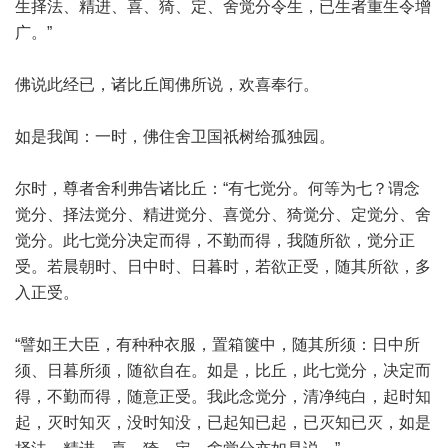
生择法、精进、喜、猗、定、舍觉分令生，已生者重生令增
广。”
佛说此经已，诸比丘闻佛所说，欢喜奉行。
如是我闻：一时，佛住舍卫国祇树给孤独园。
尔时，尊者舍利弗告诸比丘：“有七觉分。何等为七？谓念
觉分、择法觉分、精进觉分、喜觉分、猗觉分、定觉分、舍
觉分。此七觉分决定而得，不勤而得，我随所欲，觉分正
受。若晨朝时、日中时、日暮时，若欲正受，随其所欲，多
入正受。
“譬如王大臣，有种种衣服，置箱箧中，随其所须：日中所
须、日暮所须，随欲自在。如是，比丘，此七觉分，决定而
得，不勤而得，随意正受。我此念觉分，清净纯白，起时知
起，灭时知灭，没时知没，已起知已起，已灭知已灭，如是