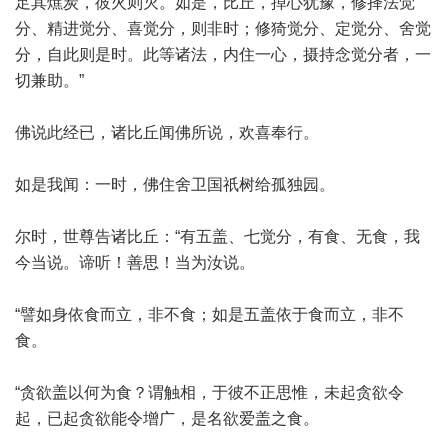
足其燋炭，彼火则灭。如是，比丘，掉心犹豫，修择法觉
分、精进觉分、喜觉分，则非时；修猗觉分、定觉分、舍觉
分，自此则是时。此等诸法，内住一心，摄持念觉分者，一
切兼助。”
佛说此经已，诸比丘闻佛所说，欢喜奉行。
如是我闻：一时，佛住舍卫国祇树给孤独园。
尔时，世尊告诸比丘：“有五盖、七觉分，有食、无食，我
今当说。谛听！善思！当为汝说。
“譬如身依食而立，非不食；如是五盖依于食而立，非不
食。
“贪欲盖以何为食？谓触相，于彼不正思惟，未起贪欲令
起，已起贪欲能令增广，是名欲爱盖之食。