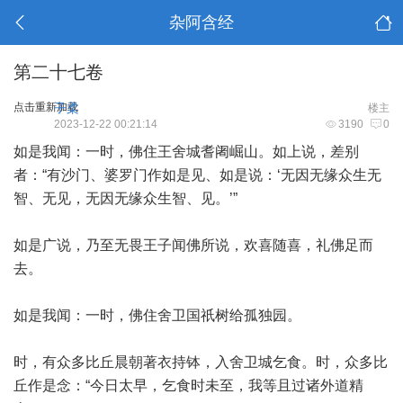
杂阿含经
第二十七卷
点击重新加载
子柔
楼主
2023-12-22 00:21:14
3190
0
如是我闻：一时，佛住王舍城耆阇崛山。如上说，差别
者：“有沙门、婆罗门作如是见、如是说：‘无因无缘众生无
智、无见，无因无缘众生智、见。’”
如是广说，乃至无畏王子闻佛所说，欢喜随喜，礼佛足而
去。
如是我闻：一时，佛住舍卫国祇树给孤独园。
时，有众多比丘晨朝著衣持钵，入舍卫城乞食。时，众多比
丘作是念：“今日太早，乞食时未至，我等且过诸外道精