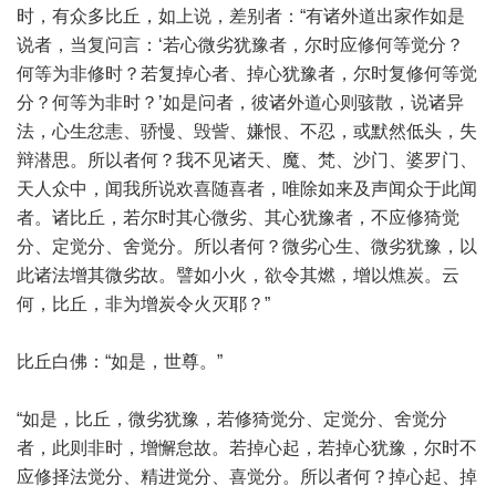
时，有众多比丘，如上说，差别者：“有诸外道出家作如是
说者，当复问言：‘若心微劣犹豫者，尔时应修何等觉分？
何等为非修时？若复掉心者、掉心犹豫者，尔时复修何等觉
分？何等为非时？’如是问者，彼诸外道心则骇散，说诸异
法，心生忿恚、骄慢、毁訾、嫌恨、不忍，或默然低头，失
辩潜思。所以者何？我不见诸天、魔、梵、沙门、婆罗门、
天人众中，闻我所说欢喜随喜者，唯除如来及声闻众于此闻
者。诸比丘，若尔时其心微劣、其心犹豫者，不应修猗觉
分、定觉分、舍觉分。所以者何？微劣心生、微劣犹豫，以
此诸法增其微劣故。譬如小火，欲令其燃，增以燋炭。云
何，比丘，非为增炭令火灭耶？”
比丘白佛：“如是，世尊。”
“如是，比丘，微劣犹豫，若修猗觉分、定觉分、舍觉分
者，此则非时，增懈怠故。若掉心起，若掉心犹豫，尔时不
应修择法觉分、精进觉分、喜觉分。所以者何？掉心起、掉