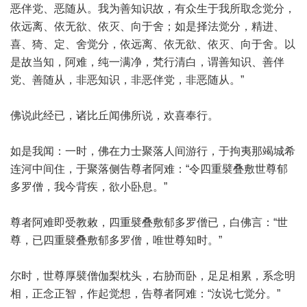
恶伴党、恶随从。我为善知识故，有众生于我所取念觉分，
依远离、依无欲、依灭、向于舍；如是择法觉分，精进、
喜、猗、定、舍觉分，依远离、依无欲、依灭、向于舍。以
是故当知，阿难，纯一满净，梵行清白，谓善知识、善伴
党、善随从，非恶知识，非恶伴党，非恶随从。”
佛说此经已，诸比丘闻佛所说，欢喜奉行。
如是我闻：一时，佛在力士聚落人间游行，于拘夷那竭城希
连河中间住，于聚落侧告尊者阿难：“令四重襞叠敷世尊郁
多罗僧，我今背疾，欲小卧息。”
尊者阿难即受教敕，四重襞叠敷郁多罗僧已，白佛言：“世
尊，已四重襞叠敷郁多罗僧，唯世尊知时。”
尔时，世尊厚襞僧伽梨枕头，右胁而卧，足足相累，系念明
相，正念正智，作起觉想，告尊者阿难：“汝说七觉分。”