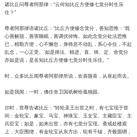
诸比丘问尊者阿那律：“云何知比丘方便修七觉分时生乐
住？”
尊者阿那律语诸比丘：“比丘方便修念觉分，善知思惟：‘我
心善解脱，善害睡眠，善调伏掉悔。如此念觉分处法思惟
已，精勤方便，心不懈怠，身猗息不动乱，系心令住，不起
乱念，一心正受。’如是择法、精进、喜、猗、定、舍觉分
亦如是说，是名知比丘方便修七觉分时生乐住。”
时，众多比丘闻尊者阿那律所说，欢喜随喜，从座起而去。
如是我闻：一时，佛住舍卫国祇树给孤独园。
尔时，世尊告诸比丘：“转轮圣王出世之时，有七宝现于世
间：金轮宝、象宝、马宝、神珠宝、玉女宝、主藏臣宝、主
兵臣宝；如是，如来出世，亦有七觉分宝现。斋戒处楼观
上，大臣围绕，有金轮宝从东方出，轮有千辐，齐毂圆辋，