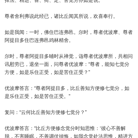
择法、精进、喜、猗、定、舍觉分亦如是说。”
尊者舍利弗说此经已，诸比丘闻其所说，欢喜奉行。
如是我闻：一时，佛住巴连弗邑。尔时，尊者优波摩、尊者
阿提目多住巴连弗邑鸡林精舍。
尔时，尊者阿提目多晡时从禅觉，诣尊者优波摩所，共相问
讯慰劳已，退坐一面，问尊者优波摩：“尊者，能知七觉分
方便，如是乐住正受，如是苦住正受？”
优波摩答言：“尊者阿提目多，比丘善知方便修七觉分，如
是乐住正受，如是苦住正受。”
复问：“云何比丘善知方便修七觉分？”
优波摩答言：“比丘方便修念觉分时知思惟：‘彼心不善解
脱，不害睡眠，不善调伏掉悔，如我念觉处法思惟，精进方