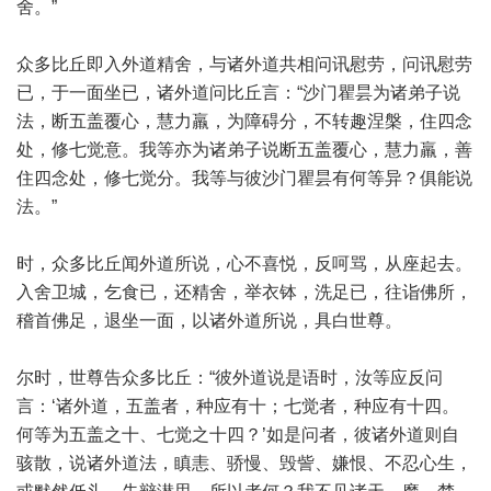
舍。”
众多比丘即入外道精舍，与诸外道共相问讯慰劳，问讯慰劳
已，于一面坐已，诸外道问比丘言：“沙门瞿昙为诸弟子说
法，断五盖覆心，慧力羸，为障碍分，不转趣涅槃，住四念
处，修七觉意。我等亦为诸弟子说断五盖覆心，慧力羸，善
住四念处，修七觉分。我等与彼沙门瞿昙有何等异？俱能说
法。”
时，众多比丘闻外道所说，心不喜悦，反呵骂，从座起去。
入舍卫城，乞食已，还精舍，举衣钵，洗足已，往诣佛所，
稽首佛足，退坐一面，以诸外道所说，具白世尊。
尔时，世尊告众多比丘：“彼外道说是语时，汝等应反问
言：‘诸外道，五盖者，种应有十；七觉者，种应有十四。
何等为五盖之十、七觉之十四？’如是问者，彼诸外道则自
骇散，说诸外道法，瞋恚、骄慢、毁訾、嫌恨、不忍心生，