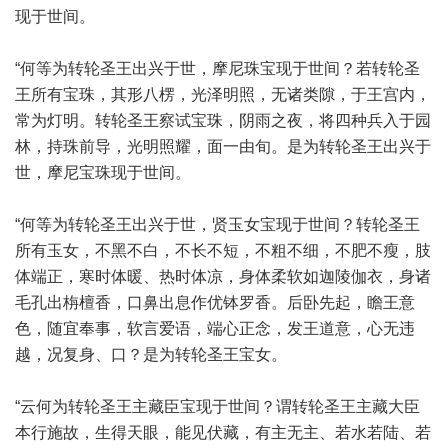
现于世间。
“何等为转轮圣王出兴于世，摩尼珠宝现于世间？若转轮圣
王所有宝珠，其形八楞，光泽明照，无诸类隙，于王宫内，
常为灯明。转轮圣王察试宝珠，阴雨之夜，将四种兵入于园
林，持珠前导，光明照耀，面一由旬。是为转轮圣王出兴于
世，摩尼宝珠现于世间。
“何等为转轮圣王出兴于世，贤玉女宝现于世间？转轮圣王
所有玉女，不黑不白，不长不短，不粗不细，不肥不瘦，肢
体端正，寒时体暖、热时体凉，身体柔软如迦陵伽衣，身诸
毛孔出栴檀香，口鼻出息作优钵罗香。后卧先起，瞻王意
色，随宜奉事，软言爱语，端心正念，发王道意，心无违
越，况复身、口？是为转轮圣王宝女。
“云何为转轮圣王主藏臣宝现于世间？谓转轮圣王主藏大臣
本行施故，生得天眼，能见伏藏，有主无主、若水若陆、若