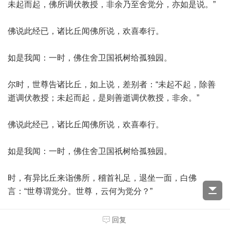
未起而起，佛所调伏教授，非余乃至舍觉分，亦如是说。”
佛说此经已，诸比丘闻佛所说，欢喜奉行。
如是我闻：一时，佛住舍卫国祇树给孤独园。
尔时，世尊告诸比丘，如上说，差别者：“未起不起，除善
逝调伏教授；未起而起，是则善逝调伏教授，非余。”
佛说此经已，诸比丘闻佛所说，欢喜奉行。
如是我闻：一时，佛住舍卫国祇树给孤独园。
时，有异比丘来诣佛所，稽首礼足，退坐一面，白佛
言：“世尊谓觉分。世尊，云何为觉分？”
佛告比丘：“所谓觉分者，谓七道品法。然诸比丘七觉分渐
回复