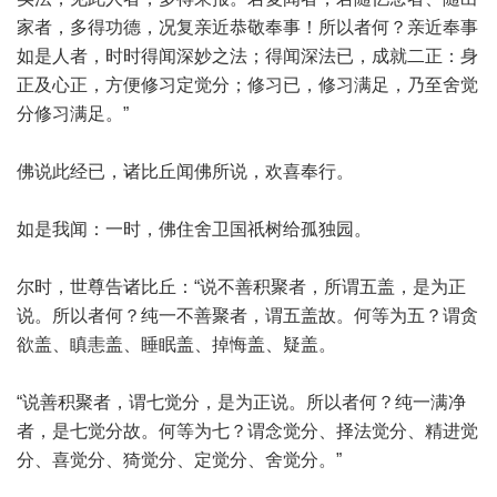
家者，多得功德，况复亲近恭敬奉事！所以者何？亲近奉事
如是人者，时时得闻深妙之法；得闻深法已，成就二正：身
正及心正，方便修习定觉分；修习已，修习满足，乃至舍觉
分修习满足。”
佛说此经已，诸比丘闻佛所说，欢喜奉行。
如是我闻：一时，佛住舍卫国祇树给孤独园。
尔时，世尊告诸比丘：“说不善积聚者，所谓五盖，是为正
说。所以者何？纯一不善聚者，谓五盖故。何等为五？谓贪
欲盖、瞋恚盖、睡眠盖、掉悔盖、疑盖。
“说善积聚者，谓七觉分，是为正说。所以者何？纯一满净
者，是七觉分故。何等为七？谓念觉分、择法觉分、精进觉
分、喜觉分、猗觉分、定觉分、舍觉分。”