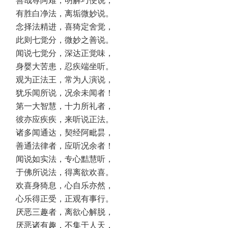
善哉尊阿难，明解巧便说，
有胜白净法，离垢微妙说。
念择法精进，喜猗定舍觉，
此则七觉分，微妙之善说。
闻说七觉分，深达正觉味，
身婴大苦患，忍疾端坐听。
观为正法王，常为人演说，
犹乐闻所说，况余未闻者！
第一大智慧，十力所礼者，
彼亦应疾疾，来听说正法。
诸多闻通达，契经阿毗昙，
善通法律者，应听况余者！
闻说如实法，专心黠慧听，
于佛所说法，得离欲欢喜。
欢喜身猗息，心自乐亦然，
心乐得正受，正观有事行。
厌恶三趣者，离欲心解脱，
厌恶诸有趣，不集于人天，