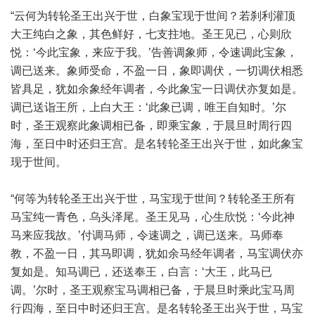
“云何为转轮圣王出兴于世，白象宝现于世间？若刹利灌顶
大王纯白之象，其色鲜好，七支拄地。圣王见已，心则欣
悦：‘今此宝象，来应于我。’告善调象师，令速调此宝象，
调已送来。象师受命，不盈一日，象即调伏，一切调伏相悉
皆具足，犹如余象经年调者，今此象宝一日调伏亦复如是。
调已送诣王所，上白大王：‘此象已调，唯王自知时。’尔
时，圣王观察此象调相已备，即乘宝象，于晨旦时周行四
海，至日中时还归王宫。是名转轮圣王出兴于世，如此象宝
现于世间。
“何等为转轮圣王出兴于世，马宝现于世间？转轮圣王所有
马宝纯一青色，乌头泽尾。圣王见马，心生欣悦：‘今此神
马来应我故。’付调马师，令速调之，调已送来。马师奉
教，不盈一日，其马即调，犹如余马经年调者，马宝调伏亦
复如是。知马调已，还送奉王，白言：‘大王，此马已
调。’尔时，圣王观察宝马调相已备，于晨旦时乘此宝马周
行四海，至日中时还归王宫。是名转轮圣王出兴于世，马宝