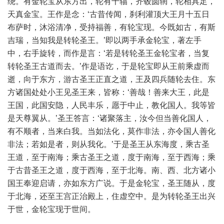
绕。有金轮宝从东方出，轮有千辐，齐毂圆辋，轮相具足，
天真金宝。王作是念：‘古昔传闻，刹利灌顶大王月十五日
布萨时，沐浴清净，受持福善，有轮宝现。今既如古，有斯
吉瑞，当知我是转轮圣王。’即以两手承金轮宝，著左手
中，右手旋转，而作是言：‘若是转轮圣王金轮宝者，当复
转轮圣王古道而去。’作是语讫，于是轮宝即从王前乘虚而
逝，向于东方，游古圣王正直之道，王及四兵随轮去住。东
方诸国处处小王见圣王来，皆称：‘善哉！善来大王，此是
王国，此国安隐，人民丰乐，愿于中止，教化国人。我等皆
是天尊翼从。’圣王答言：‘诸聚落主，汝今但当善化国人，
有不顺者，当来白我。当如法化，莫作非法，亦令国人善化
非法；若如是者，则从我化。’于是圣王从东海度，乘古圣
王道，至于南海；乘古圣王之道，度于南海，至于西海；乘
于古昔圣王之道，度于西海，至于北海。南、西、北方诸小
国王奉迎启请，亦如东方广说。于是金轮宝，圣王随从，度
于北海，还至王宫正治殿上，住虚空中。是为转轮圣王出兴
于世，金轮宝现于世间。