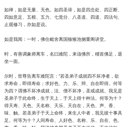
如禅，如是无量、无色。如四圣谛，如是四念处、四正断、
四如意足、五根、五力、七觉分、八圣道、四道、四法句、
止观修习，亦如是说。
如是我闻：一时，佛住毗舍离国猕猴池侧重阁讲堂。
时，有善调象师离车，名曰难陀，来诣佛所，稽首佛足，退
坐一面。
尔时，世尊告离车难陀言：“若圣弟子成就四不坏净者，欲
求寿命，即得寿命；求好色、力、乐、辩、自在即得。何等
为四？谓佛不坏净成就，法、僧不坏净，圣戒成就。我见是
圣弟子于此命终，生于天上，于天上得十种法。何等为十？
得天寿、天色、天名称、天乐、天自在，天色、声、香、
味、触。若圣弟子于天上命终，来生人中者，我见彼十事具
足。何等为十？人间寿命、人好色、名称、乐、自在、色、