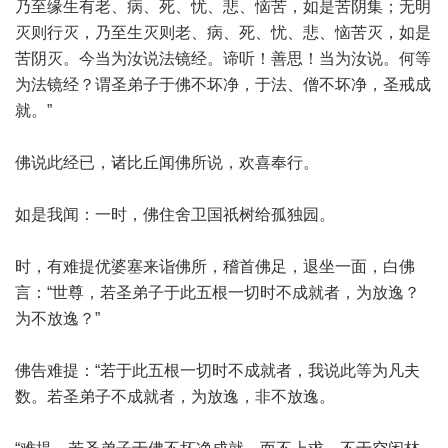
乃至缘生有老、病、死、忧、悲、恼苦，如是苦阴集；无明
灭则行灭，乃至生灭则老、病、死、忧、悲、恼苦灭，如是
苦阴灭。今当为汝说法镜经。谛听！善思！当为汝说。何等
为法镜经？谓圣弟子于佛不坏净，于法、僧不坏净，圣戒成
就。”
佛说此经已，诸比丘闻佛所说，欢喜奉行。
如是我闻：一时，佛住舍卫国祇树给孤独园。
时，有难提优婆塞来诣佛所，稽首佛足，退坐一面，白佛
言：“世尊，若圣弟子于此五根一切时不成就者，为放逸？
为不放逸？”
佛告难提：“若于此五根一切时不成就者，我说此等为凡夫
数。若圣弟子不成就者，为放逸，非不放逸。