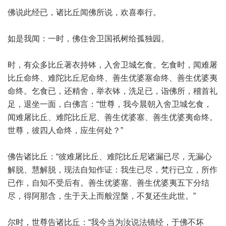
佛说此经已，诸比丘闻佛所说，欢喜奉行。
如是我闻：一时，佛住舍卫国祇树给孤独园。
时，有众多比丘著衣持钵，入舍卫城乞食。乞食时，闻难屠
比丘命终、难陀比丘尼命终、善生优婆塞命终、善生优婆夷
命终。乞食已，还精舍，举衣钵，洗足已，诣佛所，稽首礼
足，退坐一面，白佛言：“世尊，我今晨朝入舍卫城乞食，
闻难屠比丘、难陀比丘尼、善生优婆塞、善生优婆夷命终。
世尊，彼四人命终，应生何处？”
佛告诸比丘：“彼难屠比丘、难陀比丘尼诸漏已尽，无漏心
解脱、慧解脱，现法自知作证：我生已尽，梵行已立，所作
已作，自知不受后有。善生优婆塞、善生优婆夷五下分结
尽，得阿那含，生于天上而般涅槃，不复还生此世。”
尔时，世尊告诸比丘：“我今当为汝说法镜经，于佛不坏