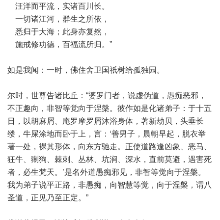
汪洋而平流，实诸百川长。
一切诸江河，群生之所依，
悉归于大海；此身亦复然，
施戒修功德，百福流所归。”
如是我闻：一时，佛住舍卫国祇树给孤独园。
尔时，世尊告诸比丘：“婆罗门者，说虚伪道，愚痴恶邪，
不正趣向，非智等觉向于涅槃。彼作如是化诸弟子：于十五
日，以胡麻屑、庵罗摩罗屑沐浴身体，著新劫贝，头垂长
缕，牛屎涂地而卧于上，言：‘善男子，晨朝早起，脱衣举
著一处，裸其形体，向东方驰走。正使道路逢凶象、恶马、
狂牛、猘狗、棘刺、丛林、坑涧、深水，直前莫避，遇害死
者，必生梵天。’是名外道愚痴邪见，非智等觉向于涅槃。
我为弟子说平正路，非愚痴，向智慧等觉，向于涅槃，谓八
圣道，正见乃至正定。”