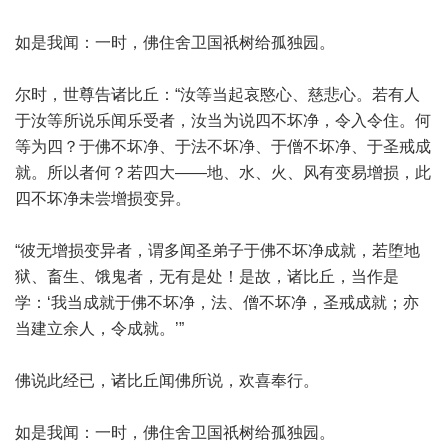
如是我闻：一时，佛住舍卫国祇树给孤独园。
尔时，世尊告诸比丘：“汝等当起哀愍心、慈悲心。若有人
于汝等所说乐闻乐受者，汝当为说四不坏净，令入令住。何
等为四？于佛不坏净、于法不坏净、于僧不坏净、于圣戒成
就。所以者何？若四大——地、水、火、风有变易增损，此
四不坏净未尝增损变异。
“彼无增损变异者，谓多闻圣弟子于佛不坏净成就，若堕地
狱、畜生、饿鬼者，无有是处！是故，诸比丘，当作是
学：‘我当成就于佛不坏净，法、僧不坏净，圣戒成就；亦
当建立余人，令成就。’”
佛说此经已，诸比丘闻佛所说，欢喜奉行。
如是我闻：一时，佛住舍卫国祇树给孤独园。