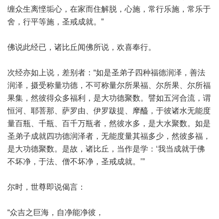
缠众生离悭垢心，在家而住解脱，心施，常行乐施，常乐于
舍，行平等施，圣戒成就。”
佛说此经已，诸比丘闻佛所说，欢喜奉行。
次经亦如上说，差别者：“如是圣弟子四种福德润泽，善法
润泽，摄受称量功德，不可称量尔所果福、尔所果、尔所福
果集，然彼得众多福利，是大功德聚数。譬如五河合流，谓
恒河、耶菩那、萨罗由、伊罗跋提、摩醯，于彼诸水无能度
量百瓶、千瓶、百千万瓶者，然彼水多，是大水聚数。如是
圣弟子成就四功德润泽者，无能度量其福多少，然彼多福，
是大功德聚数。是故，诸比丘，当作是学：‘我当成就于佛
不坏净，于法、僧不坏净，圣戒成就。’”
尔时，世尊即说偈言：
“众吉之巨海，自净能净彼，