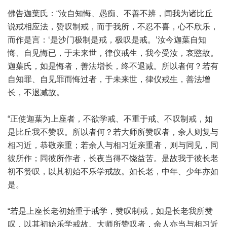
佛告迦葉氏：“汝自知悔、愚痴、不善不辨，闻我为诸比丘
说戒相应法，赞叹制戒，而于我所，不忍不喜，心不欣乐，
而作是言：‘是沙门极制是戒，极叹是戒。’汝今迦葉自知
悔、自见悔已，于未来世，律仪戒生，我今受汝，哀愍故。
迦葉氏，如是悔者，善法增长，终不退减。所以者何？若有
自知罪、自见罪而悔过者，于未来世，律仪戒生，善法增
长，不退减故。
“正使迦葉为上座者，不欲学戒、不重于戒、不叹制戒，如
是比丘我不赞叹。所以者何？若大师所赞叹者，余人则复与
相习近，恭敬亲重；若余人与相习近亲重者，则与同见，同
彼所作；同彼所作者，长夜当得不饶益苦。是故我于彼长老
初不赞叹，以其初始不乐学戒故。如长老，中年、少年亦如
是。
“若是上座长老初始重于戒学，赞叹制戒，如是长老我所赞
叹，以其初始乐学戒故。大师所赞叹者，余人亦当与相习近