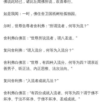
佛说此经已，诸比丘闻佛所说，欢喜奉行。
如是我闻：一时，佛住舍卫国祇树给孤独园。
尔时，世尊告尊者舍利弗：“所谓流者，何等为流？”
舍利弗白佛言：“世尊所说流者，谓八圣道。”
复问舍利弗：“谓入流分，何等为入流分？”
舍利弗白佛言：“世尊，有四种入流分。何等为四？谓亲近
善男子、听正法、内正思惟、法次法向。”
复问舍利弗：“入流者成就几法？”
舍利弗白佛言：“有四分成就入流者。何等为四？谓于佛不
坏净、于法不坏净、于僧不坏净、圣戒成就。”