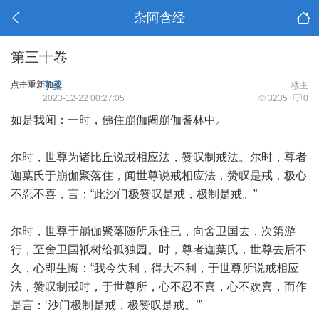
杂阿含经
第三十卷
点击重新加载
子柔
楼主
2023-12-22 00:27:05
3235
0
如是我闻：一时，佛住崩伽阇崩伽耆林中。
尔时，世尊为诸比丘说戒相应法，赞叹制戒法。尔时，尊者
迦葉氏于崩伽聚落住，闻世尊说戒相应法，赞叹是戒，极心
不忍不喜，言：“此沙门极赞叹是戒，极制是戒。”
尔时，世尊于崩伽聚落随所乐住已，向舍卫国去，次第游
行，至舍卫国祇树给孤独园。时，尊者迦葉氏，世尊去后不
久，心即生悔：“我今失利，得大不利，于世尊所说戒相应
法，赞叹制戒时，于世尊所，心不忍不喜，心不欢喜，而作
是言：‘沙门极制是戒，极赞叹是戒。’”