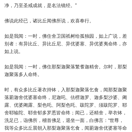
净，乃至圣戒成就，是名法镜经。”
佛说此经已，诸比丘闻佛所说，欢喜奉行。
如是我闻：一时，佛住舍卫国祇树给孤独园，如上广说，差
别者：有异比丘、异比丘尼、异优婆塞、异优婆夷命终，亦
如上说。
如是我闻：一时，佛住那梨迦聚落繁耆迦精舍。尔时，那梨
迦聚落多人命终。
时，有众多比丘著衣持钵，入那梨迦聚落乞食，闻那梨迦聚
落罽迦舍优婆塞命终，尼迦吒、佉楞迦罗、迦多梨沙婆、阇
露、优婆阇露、梨色吒、阿梨色吒、跋陀罗、须跋陀罗、耶
舍耶输陀、耶舍郁多罗悉皆命终；闻已，还精舍，举衣钵，
洗足已，诣佛所，稽首佛足，退坐一面，白佛言：“世尊，
我等众多比丘晨朝入那梨迦聚落乞食，闻罽迦舍优婆塞等命