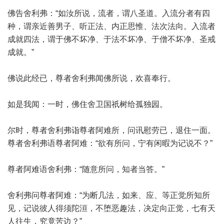
佛告舍利弗：“如汝所说，流者，谓八圣道。入流分者有四
种，谓亲近善男子、听正法、内正思惟、法次法向。入流者
成就四法，谓于佛不坏净、于法不坏净、于僧不坏净、圣戒
成就。”
佛说此经已，尊者舍利弗闻佛所说，欢喜奉行。
如是我闻：一时，佛住舍卫国祇树给孤独园。
尔时，尊者舍利弗诣尊者阿难所，问讯慰劳已，退住一面。
尊者舍利弗语尊者阿难：“欲有所问，宁有闲暇为记说不？”
尊者阿难语舍利弗：“随意所问，知者当答。”
舍利弗问尊者阿难：“为断几法，如来、应、等正觉所知所
见，记说彼人得须陀洹，不堕恶趣法，决定向正觉，七有天
人往生，究竟苦边？”