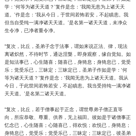
学：‘何等为诸天天道？’复作是念：‘我闻无恚为上诸天天
道。’作是念：‘我从今日，于世间若怖若安，不起瞋恚。我
但当自受纯一满净诸天天道。’是名第一诸天天道，未净众
生令净，已净者重令净。
“复次，比丘，圣弟子念于法事，谓如来说正法、律，现法
离诸炽然，不待时节，通达涅槃，即身观察，缘自觉知。如
是知法事已，心生随喜；随喜已，身猗息；身猗息已，觉受
乐；觉受乐已，三昧定；三昧定已，圣弟子作如是学：‘何
等为诸天天道？’复作是念：‘我闻无恚为上诸天天道。我从
今日，于此世间若怖若安，不起瞋恚。我当受持纯一满净诸
天天道。’是名第二诸天天道。
“复次，比丘，若于僧事起于正念，谓世尊弟子僧正直等
向，所应恭敬、尊重、供养，无上福田。彼如是于诸僧事正
忆念已，心生随喜；心随喜已，得欢悦；欢悦已，身猗息；
身猗息已，觉受乐；觉受乐已，三昧定；三昧定已，彼圣弟