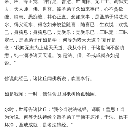
来、应、等正觉、明行足、善逝、世间解、无上士、调御丈
夫、天人师、佛、世尊。彼圣弟子念如来事已，心不贪欲
缠、瞋恚、愚痴缠，其心正直。念如来事，是圣弟子得法流
水、得义流水、得念如来饶益随喜；随喜已，生欢悦；欢悦
已，身猗息；身猗息已，觉受乐；觉受乐已，三昧定；三昧
定已，是圣弟子作如是学：‘何等为诸天天道？’复作是
念：‘我闻无恚为上诸天天道。我从今日，于诸世间不起瞋
恚，纯一满净诸天天道。’如是法、僧、圣戒成就亦如是
说。”
佛说此经已，诸比丘闻佛所说，欢喜奉行。
如是我闻：一时，佛住舍卫国祇树给孤独园。
尔时，世尊告诸比丘：“我今当说法镜经。谛听！善思！当
为汝说。何等为法镜经？谓圣弟子于佛不坏净，于法、僧不
坏净，圣戒成就，是名法镜经。”