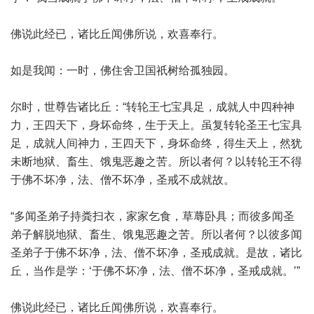
佛说此经已，诸比丘闻佛所说，欢喜奉行。
如是我闻：一时，佛住舍卫国祇树给孤独园。
尔时，世尊告诸比丘：“转轮王七宝具足，成就人中四种神
力，王四天下，身坏命终，生于天上。虽复转轮圣王七宝具
足，成就人间神力，王四天下，身坏命终，得生天上，然犹
未断地狱、畜生、饿鬼恶趣之苦。所以者何？以转轮王不得
于佛不坏净，法、僧不坏净，圣戒不成就故。
“多闻圣弟子持粪扫衣，家家乞食，草蓐卧具；而彼多闻圣
弟子解脱地狱、畜生、饿鬼恶趣之苦。所以者何？以彼多闻
圣弟子于佛不坏净，法、僧不坏净，圣戒成就。是故，诸比
丘，当作是学：‘于佛不坏净，法、僧不坏净，圣戒成就。’”
佛说此经已，诸比丘闻佛所说，欢喜奉行。