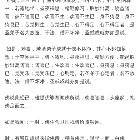
“难提，若圣弟子于佛不坏净成就，而不上求，不于空闲林
中，若露地坐，昼夜禅思，精勤修习，胜妙出离，饶益随
喜；彼不随喜已，欢喜不生；欢喜不生已，身不猗息；身不
猗息已，苦觉则生；苦觉生已，心不得定；心不得定者，是
圣弟子名为放逸。于法、僧不坏净，圣戒成就亦如是说。
“如是，难提，若圣弟子成就于佛不坏净，其心不起知足
想；于空闲林中，树下露地，昼夜禅思，精勤方便，能起胜
妙出离随喜；随喜已，生欢喜；生欢喜已，身猗息；身猗息
已，觉受乐；觉受乐已，心则定。若圣弟子心定者，名不放
逸。法、僧不坏净，圣戒成就亦如是说。”
佛说此经已，难提优婆塞闻佛所说，欢喜随喜，从座起，礼
佛足而去。
如是我闻：一时，佛住舍卫国祇树给孤独园。
时，有释氏难提来诣佛所，稽首佛足，退坐一面，白佛