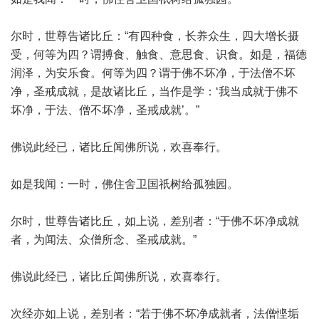
尔时，世尊告诸比丘：“有四种食，长养众生，四大增长摄
受，何等为四？谓搏食、触食、意思食、识食。如是，福德
润泽，为安乐食。何等为四？谓于佛不坏净，于法僧不坏
净，圣戒成就，是故诸比丘，当作是学：‘我当成就于佛不
坏净，于法、僧不坏净，圣戒成就’。”
佛说此经已，诸比丘闻佛所说，欢喜奉行。
如是我闻：一时，佛住舍卫国祇树给孤独园。
尔时，世尊告诸比丘，如上说，差别者：“于佛不坏净成就
者，为闻法、众僧所念、圣戒成就。”
佛说此经已，诸比丘闻佛所说，欢喜奉行。
次经亦如上说，差别者：“若于佛不坏净成就者，法僧悭垢