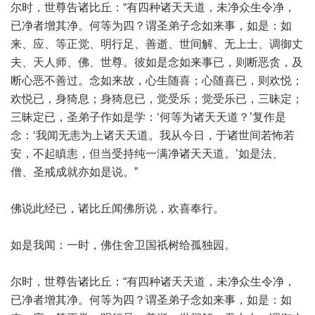
尔时，世尊告诸比丘：“有四种诸天天道，未净众生令净，
已净者增其净。何等为四？谓圣弟子念如来事，如是：如
来、应、等正觉、明行足、善逝、世间解、无上士、调御丈
夫、天人师、佛、世尊。彼如是念如来事已，则断恶贪，及
断心恶不善过。念如来故，心生随喜；心随喜已，则欢悦；
欢悦已，身猗息；身猗息已，觉受乐；觉受乐已，三昧定；
三昧定已，圣弟子作如是学：‘何等为诸天天道？’复作是
念：‘我闻无恚为上诸天天道。我从今日，于诸世间若怖若
安，不起瞋恚，但当受持纯一满净诸天天道。’如是法、
僧、圣戒成就亦如是说。”
佛说此经已，诸比丘闻佛所说，欢喜奉行。
如是我闻：一时，佛住舍卫国祇树给孤独园。
尔时，世尊告诸比丘：“有四种诸天天道，未净众生令净，
已净者增其净。何等为四？谓圣弟子念如来事，如是：如