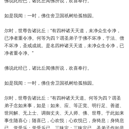
佛说此经已，诸比丘闻佛所说，欢喜奉行。
如是我闻：一时，佛住舍卫国祇树给孤独园。
尔时，世尊告诸比丘：“有四种诸天天道，未净众生令净，
已净者重令净。何等为四？谓圣弟子于佛不坏净，于法、僧
不坏净，圣戒成就。是名四种诸天天道，未净众生令净，已
净者重令净。”
佛说此经已，诸比丘闻佛所说，欢喜奉行。
如是我闻：一时，佛住舍卫国祇树给孤独园。
尔时，世尊告诸比丘：“有四种诸天天道。何等为四？谓圣
弟子念如来事，如是：如来、应、等正觉、明行足、善逝、
世间解、无上士、调御丈夫、天人师、佛、世尊。于此如来
事生随喜心；随喜已，心欢悦；心欢悦已，身猗息；身猗息
已，觉受乐；觉受乐已，三昧定；三昧定已，圣弟子作如是