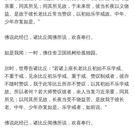
亲重，同其所见；同其所见故，于未来世，彼当长夜以义饶
益。是故于彼长老比丘常当赞叹，以初始乐学戒故。中年、
少年亦复如是。”
佛说此经已，诸比丘闻佛所说，欢喜奉行。
如是我闻：一时，佛住舍卫国祇树给孤独园。
尔时，世尊告诸比丘：“若诸上座长老比丘初始不乐学戒、
不重于戒，见余比丘初乐学戒、重于戒、赞叹制戒者，彼亦
不随时赞叹，我于此等比丘所亦不赞叹，以其初始不乐学戒
故。所以者何？若大师赞叹彼者，余人当复习近亲重，同其
所见；以同其所见故，长夜当受不饶益苦。是故我于彼长
老。中年、少年亦复如是。乐学戒者，如前说。”
佛说此经已，诸比丘闻佛所说，欢喜奉行。