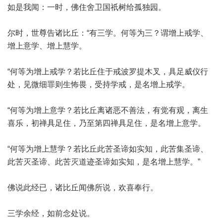
如是我闻：一时，佛住舍卫国祇树给孤独园。
尔时，世尊告诸比丘：“有三学。何等为三？谓增上戒学、
增上意学、增上慧学。
“何等为增上戒学？若比丘住于戒波罗提木叉，具足威仪行
处，见微细罪则生怖畏，受持学戒，是名增上戒学。
“何等为增上意学？若比丘离诸恶不善法，有觉有观，离生
喜乐，初禅具足住，乃至第四禅具足住，是名增上意学。
“何等为增上慧学？若比丘此苦圣谛如实知，此苦集圣谛、
此苦灭圣谛、此苦灭道迹圣谛如实知，是名增上慧学。”
佛说此经已，诸比丘闻佛所说，欢喜奉行。
三学余经，如前念处说。