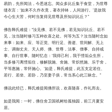
易韵，先所闻法，今悉迷忘。闻众多比丘集于食堂，为世尊
缝衣言：‘如来不久作衣竟，著衣持钵，人间游行。’是故我
今心生大苦，何时当复得见世尊及所知识比丘？”
佛告释氏难提：“汝见佛、若不见佛，若见知识比丘、若不
见，汝当随时修习五种欢喜之处。何等为五？汝当随时念如
来事：如来、应、等正觉、明行足、善逝、世间解、无上
士、调御丈夫、天人师、佛、世尊，法事、僧事、自持戒
事、自行世事。随时忆念：‘我得己利，我于悭垢众生所，
当多修习离悭垢住，修解脱施、舍施、常炽然施、乐于舍，
平等惠施，常怀施心。’如是，释氏难提，此五支定若住、
若行、若坐、若卧，乃至妻子俱，常当系心此三昧念。”
佛说此经已，释氏难提闻佛所说，欢喜随喜，作礼而去。
如是我闻：一时，佛住舍卫国祇树给孤独园，前三月夏安
居。