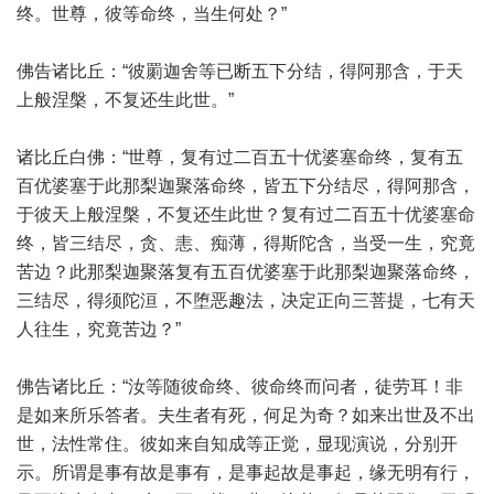
终。世尊，彼等命终，当生何处？”
佛告诸比丘：“彼罽迦舍等已断五下分结，得阿那含，于天
上般涅槃，不复还生此世。”
诸比丘白佛：“世尊，复有过二百五十优婆塞命终，复有五
百优婆塞于此那梨迦聚落命终，皆五下分结尽，得阿那含，
于彼天上般涅槃，不复还生此世？复有过二百五十优婆塞命
终，皆三结尽，贪、恚、痴薄，得斯陀含，当受一生，究竟
苦边？此那梨迦聚落复有五百优婆塞于此那梨迦聚落命终，
三结尽，得须陀洹，不堕恶趣法，决定正向三菩提，七有天
人往生，究竟苦边？”
佛告诸比丘：“汝等随彼命终、彼命终而问者，徒劳耳！非
是如来所乐答者。夫生者有死，何足为奇？如来出世及不出
世，法性常住。彼如来自知成等正觉，显现演说，分别开
示。所谓是事有故是事有，是事起故是事起，缘无明有行，