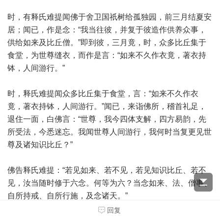
时，有释氏难提闻佛于舍卫国祇树给孤独园，前三月结夏安
居；闻已，作是念：“我当往彼，并复于彼造作供养众事，
供给如来及比丘僧。”即到彼，三月竟，时，众多比丘集于
食堂，为世尊缝衣，而作是言：“如来不久作衣竟，著衣持
钵，人间游行。”
时，释氏难提闻众多比丘集于食堂，言：“如来不久作衣
竟，著衣持钵，人间游行。”闻已，来诣佛所，稽首礼足，
退住一面，白佛言：“世尊，我今四体支解，四方易韵，先
所受法，今悉迷忘。我闻世尊人间游行，我何时当复更见世
尊及诸知识比丘？”
佛告释氏难提：“若见如来、若不见，若见知识比丘、若不
见，汝当随时修于六念。何等为六？当念如来、法、僧事、
自所持戒、自所行施，及念诸天。”
回复