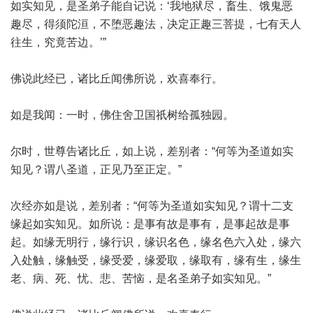
如实知见，是圣弟子能自记说：‘我地狱尽，畜生、饿鬼恶
趣尽，得须陀洹，不堕恶趣法，决定正趣三菩提，七有天人
往生，究竟苦边。’”
佛说此经已，诸比丘闻佛所说，欢喜奉行。
如是我闻：一时，佛住舍卫国祇树给孤独园。
尔时，世尊告诸比丘，如上说，差别者：“何等为圣道如实
知见？谓八圣道，正见乃至正定。”
次经亦如是说，差别者：“何等为圣道如实知见？谓十二支
缘起如实知见。如所说：是事有故是事有，是事起故是事
起。如缘无明行，缘行识，缘识名色，缘名色六入处，缘六
入处触，缘触受，缘受爱，缘爱取，缘取有，缘有生，缘生
老、病、死、忧、悲、苦恼，是名圣弟子如实知见。”