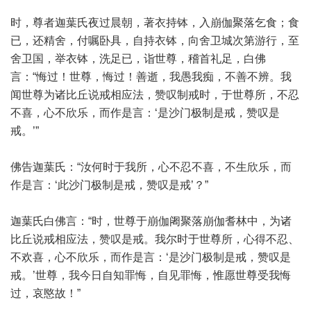
时，尊者迦葉氏夜过晨朝，著衣持钵，入崩伽聚落乞食；食
已，还精舍，付嘱卧具，自持衣钵，向舍卫城次第游行，至
舍卫国，举衣钵，洗足已，诣世尊，稽首礼足，白佛
言：“悔过！世尊，悔过！善逝，我愚我痴，不善不辨。我
闻世尊为诸比丘说戒相应法，赞叹制戒时，于世尊所，不忍
不喜，心不欣乐，而作是言：‘是沙门极制是戒，赞叹是
戒。’”
佛告迦葉氏：“汝何时于我所，心不忍不喜，不生欣乐，而
作是言：‘此沙门极制是戒，赞叹是戒’？”
迦葉氏白佛言：“时，世尊于崩伽阇聚落崩伽耆林中，为诸
比丘说戒相应法，赞叹是戒。我尔时于世尊所，心得不忍、
不欢喜，心不欣乐，而作是言：‘是沙门极制是戒，赞叹是
戒。’世尊，我今日自知罪悔，自见罪悔，惟愿世尊受我悔
过，哀愍故！”