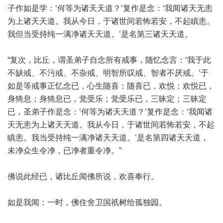
子作如是学：‘何等为诸天天道？’复作是念：‘我闻诸天无恚
为上诸天天道。我从今日，于诸世间若怖若安，不起瞋恚。
我但当受持纯一满净诸天天道。’是名第三诸天天道。
“复次，比丘，谓圣弟子自念所有戒事，随忆念言：‘我于此
不缺戒、不污戒、不杂戒、明智所叹戒、智者不厌戒。’于
如是等戒事正忆念已，心生随喜；随喜已，欢悦；欢悦已，
身猗息；身猗息已，觉受乐；觉受乐已，三昧定；三昧定
已，圣弟子作是念：‘何等为诸天天道？’复作是念：‘我闻诸
天无恚为上诸天天道。我从今日，于诸世间若怖若安，不起
瞋恚。我当受持纯一满净诸天天道。’是名第四诸天天道，
未净众生令净，已净者重令净。”
佛说此经已，诸比丘闻佛所说，欢喜奉行。
如是我闻：一时，佛住舍卫国祇树给孤独园。