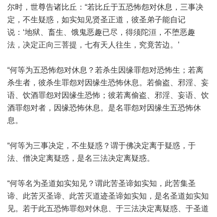
尔时，世尊告诸比丘：“若比丘于五恐怖怨对休息，三事决
定，不生疑惑，如实知见贤圣正道，彼圣弟子能自记
说：‘地狱、畜生、饿鬼恶趣已尽，得须陀洹，不堕恶趣
法，决定正向三菩提，七有天人往生，究竟苦边。’
“何等为五恐怖怨对休息？若杀生因缘罪怨对恐怖生；若离
杀生者，彼杀生罪怨对因缘生恐怖休息。若偷盗、邪淫、妄
语、饮酒罪怨对因缘生恐怖；彼若离偷盗、邪淫、妄语、饮
酒罪怨对者，因缘恐怖休息。是名罪怨对因缘生五恐怖休
息。
“何等为三事决定，不生疑惑？谓于佛决定离于疑惑，于
法、僧决定离疑惑，是名三法决定离疑惑。
“何等名为圣道如实知见？谓此苦圣谛如实知，此苦集圣
谛、此苦灭圣谛、此苦灭道迹圣谛如实知，是名圣道如实知
见。若于此五恐怖罪怨对休息、于三法决定离疑惑、于圣道