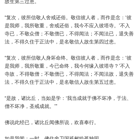
故生第三过患。
“复次，彼所信敬人舍戒还俗。敬信彼人者，而作是念：‘彼
是我师，我所敬重，舍戒还俗，我今不应入彼塔寺。’不入
寺已，不敬众僧；不敬僧已，不得闻法；不闻法已，退失善
法，不得久住于正法中，是名敬信人故生第四过患。
“复次，彼所信敬人身坏命终。敬信彼人者，而作是念：‘彼
是我师，我所敬重，今已命终，我今何缘入彼塔寺？’不入
寺故，不得敬僧；不敬僧已，不得闻法；不闻法故，退失善
法，不得久住于正法中，是名敬信人故生第五过患。
“是故，诸比丘，当如是学：‘我当成就于佛不坏净，于法、
僧不坏净，圣戒成就。’”
佛说此经已，诸比丘闻佛所说，欢喜奉行。
如是我闻：一时，佛住舍卫国祇树给孤独园。