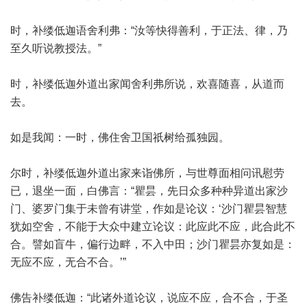
时，补缕低迦语舍利弗：“汝等快得善利，于正法、律，乃
至久听说教授法。”
时，补缕低迦外道出家闻舍利弗所说，欢喜随喜，从道而
去。
如是我闻：一时，佛住舍卫国祇树给孤独园。
尔时，补缕低迦外道出家来诣佛所，与世尊面相问讯慰劳
已，退坐一面，白佛言：“瞿昙，先日众多种种异道出家沙
门、婆罗门集于未曾有讲堂，作如是论议：‘沙门瞿昙智慧
犹如空舍，不能于大众中建立论议：此应此不应，此合此不
合。譬如盲牛，偏行边畔，不入中田；沙门瞿昙亦复如是：
无应不应，无合不合。’”
佛告补缕低迦：“此诸外道论议，说应不应，合不合，于圣