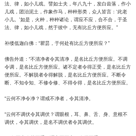
法、律，如小儿戏。譬如士夫，年八九十，发白齿落，作小
儿戏，团治泥土，作象作马，种种形类，众人皆言：‘此老
小儿。’如是，火种，种种诸论，谓应不应，合不合，于圣
法、律，如小儿戏，然于彼中，无有比丘方便所应。”
补缕低迦白佛：“瞿昙，于何处有比丘方便所应？”
佛告外道：“不清净者令其清净，是名比丘方便所应。不调
令调，是名比丘方便所应。诸不定者令得正受，是名比丘方
便所应。不解脱者令得解脱，是名比丘方便所应。不断令
断、不知令知、不修令修、不得令得，是名比丘方便所应。
“云何不净令净？谓戒不净者，令其清净。
“云何不调伏令其调伏？谓眼根，耳、鼻、舌、身、意根不
调伏，令其调伏，是名不调伏者令其调伏。