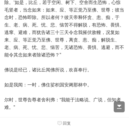
除。’如是，比丘，若于空闲、树下、空舍而生恐怖，心惊
毛竖者，当念如来：如来、应、等正觉乃至佛、世尊；彼当
念时，恐怖即除。所以者何？彼天帝释怀贪、恚、痴，于
生、老、病、死、忧、悲、恼苦不得解脱，有恐怖、畏惧、
逃窜、避难，而犹告诸三十三天令念我摧伏敌幢，况复如
来、应、等正觉乃至佛、世尊，离贪、恚、痴，解脱生、
老、病、死、忧、悲、恼苦，无诸恐怖、畏惧、逃避，而不
能令其念如来者除诸恐怖？”
佛说是经已，诸比丘闻佛所说，欢喜奉行。
如是我闻：一时，佛住娑枳国安阇那林中。
尔时，世尊告尊者舍利弗：“我能于法略说、广说，但知者
难。”
尊者舍利弗白佛言：“惟愿世尊略说、广说、法说，于法实
回复