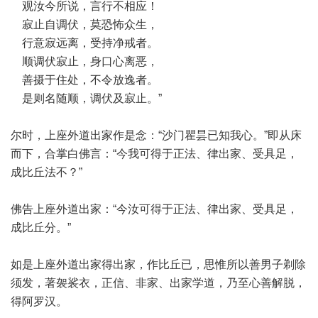
观汝今所说，言行不相应！
寂止自调伏，莫恐怖众生，
行意寂远离，受持净戒者。
顺调伏寂止，身口心离恶，
善摄于住处，不令放逸者。
是则名随顺，调伏及寂止。”
尔时，上座外道出家作是念：“沙门瞿昙已知我心。”即从床
而下，合掌白佛言：“今我可得于正法、律出家、受具足，
成比丘法不？”
佛告上座外道出家：“今汝可得于正法、律出家、受具足，
成比丘分。”
如是上座外道出家得出家，作比丘已，思惟所以善男子剃除
须发，著袈裟衣，正信、非家、出家学道，乃至心善解脱，
得阿罗汉。