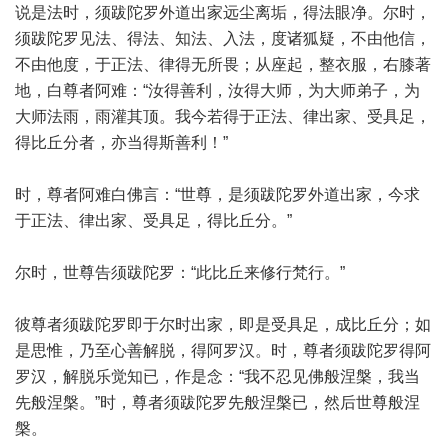
说是法时，须跋陀罗外道出家远尘离垢，得法眼净。尔时，
须跋陀罗见法、得法、知法、入法，度诸狐疑，不由他信，
不由他度，于正法、律得无所畏；从座起，整衣服，右膝著
地，白尊者阿难：“汝得善利，汝得大师，为大师弟子，为
大师法雨，雨灌其顶。我今若得于正法、律出家、受具足，
得比丘分者，亦当得斯善利！”
时，尊者阿难白佛言：“世尊，是须跋陀罗外道出家，今求
于正法、律出家、受具足，得比丘分。”
尔时，世尊告须跋陀罗：“此比丘来修行梵行。”
彼尊者须跋陀罗即于尔时出家，即是受具足，成比丘分；如
是思惟，乃至心善解脱，得阿罗汉。时，尊者须跋陀罗得阿
罗汉，解脱乐觉知已，作是念：“我不忍见佛般涅槃，我当
先般涅槃。”时，尊者须跋陀罗先般涅槃已，然后世尊般涅
槃。