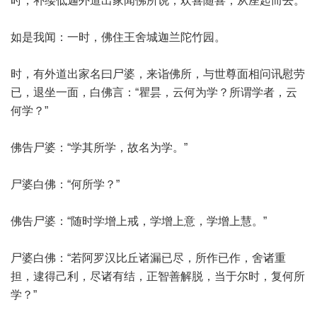
时，补缕低迦外道出家闻佛所说，欢喜随喜，从座起而去。
如是我闻：一时，佛住王舍城迦兰陀竹园。
时，有外道出家名曰尸婆，来诣佛所，与世尊面相问讯慰劳
已，退坐一面，白佛言：“瞿昙，云何为学？所谓学者，云
何学？”
佛告尸婆：“学其所学，故名为学。”
尸婆白佛：“何所学？”
佛告尸婆：“随时学增上戒，学增上意，学增上慧。”
尸婆白佛：“若阿罗汉比丘诸漏已尽，所作已作，舍诸重
担，逮得己利，尽诸有结，正智善解脱，当于尔时，复何所
学？”