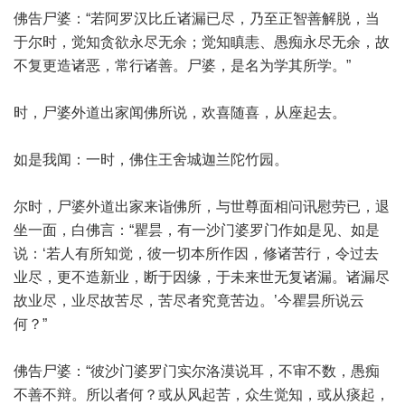
佛告尸婆：“若阿罗汉比丘诸漏已尽，乃至正智善解脱，当
于尔时，觉知贪欲永尽无余；觉知瞋恚、愚痴永尽无余，故
不复更造诸恶，常行诸善。尸婆，是名为学其所学。”
时，尸婆外道出家闻佛所说，欢喜随喜，从座起去。
如是我闻：一时，佛住王舍城迦兰陀竹园。
尔时，尸婆外道出家来诣佛所，与世尊面相问讯慰劳已，退
坐一面，白佛言：“瞿昙，有一沙门婆罗门作如是见、如是
说：‘若人有所知觉，彼一切本所作因，修诸苦行，令过去
业尽，更不造新业，断于因缘，于未来世无复诸漏。诸漏尽
故业尽，业尽故苦尽，苦尽者究竟苦边。’今瞿昙所说云
何？”
佛告尸婆：“彼沙门婆罗门实尔洛漠说耳，不审不数，愚痴
不善不辩。所以者何？或从风起苦，众生觉知，或从痰起，