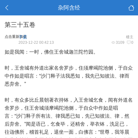
杂阿含经
第三十五卷
点击重新加载
子柔
楼主
2023-12-22 00:42:13
3109
0
如是我闻：一时，佛住王舍城迦兰陀竹园。
时，王舍城有外道出家名舍罗步，住须摩竭陀池侧，于自众
中作如是唱言：“沙门释子法我悉知，我先已知彼法、律而
悉弃舍。”
时，有众多比丘晨朝著衣持钵，入王舍城乞食，闻有外道名
舍罗步，住王舍城须摩竭陀池侧，于自众中作如是唱
言：“沙门释子所有法、律我悉已知，先已知彼法、律，然
后弃舍。”闻是语已，乞食毕，还精舍，举衣钵，洗足已，
往诣佛所，稽首礼足，退坐一面，白佛言：“世尊，我等晨