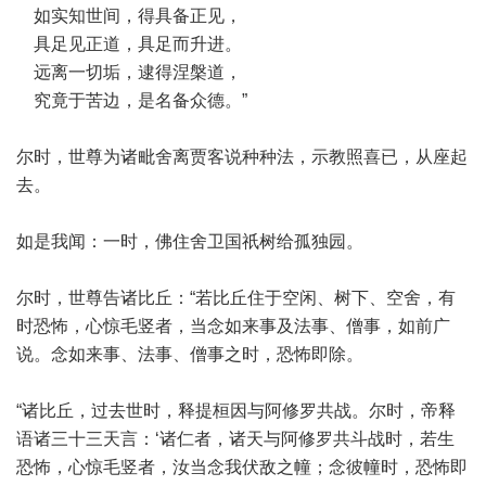
如实知世间，得具备正见，
具足见正道，具足而升进。
远离一切垢，逮得涅槃道，
究竟于苦边，是名备众德。”
尔时，世尊为诸毗舍离贾客说种种法，示教照喜已，从座起
去。
如是我闻：一时，佛住舍卫国祇树给孤独园。
尔时，世尊告诸比丘：“若比丘住于空闲、树下、空舍，有
时恐怖，心惊毛竖者，当念如来事及法事、僧事，如前广
说。念如来事、法事、僧事之时，恐怖即除。
“诸比丘，过去世时，释提桓因与阿修罗共战。尔时，帝释
语诸三十三天言：‘诸仁者，诸天与阿修罗共斗战时，若生
恐怖，心惊毛竖者，汝当念我伏敌之幢；念彼幢时，恐怖即