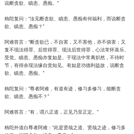
说断贪欲、瞋恚、愚痴。”
栴陀复问：“汝见断贪欲、瞋恚、愚痴有何福利，而说断贪
欲、瞋恚、愚痴？”
阿难答言：“断贪欲已，不自害，又不害他，亦不俱害；又
复不现法得罪、后世得罪、现法后世得罪，心法常怀喜乐、
受觉。瞋恚、愚痴亦复如是。于现法中常离炽然，不待时
节，有得余现法缘自觉知见。有如是功德利益故，说断贪
欲、瞋恚、愚痴。”
栴陀复问：“尊者阿难，有道有迹，修习多修习，能断贪
欲、瞋恚、愚痴不？”
阿难答言：“有，谓八正道，正见乃至正定。”
栴陀外道白尊者阿难：“此是贤哉之道、贤哉之迹，修习多