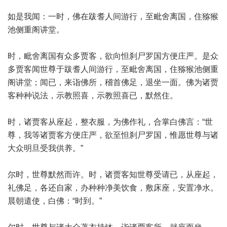
如是我闻：一时，佛在跋耆人间游行，至毗舍离国，住猕猴
池侧重阁讲堂。
时，毗舍离国有众多贾客，欲向怛刹尸罗国方便庄严。是众
多贾客闻世尊于跋耆人间游行，至毗舍离国，住猕猴池侧重
阁讲堂；闻已，来诣佛所，稽首佛足，退坐一面。佛为诸贾
客种种说法，示教照喜，示教照喜已，默然住。
时，诸贾客从座起，整衣服，为佛作礼，合掌白佛言：“世
尊，我等诸贾客方便庄严，欲至怛刹尸罗国，惟愿世尊与诸
大众明旦受我供养。”
尔时，世尊默然而许。时，诸贾客知世尊受请已，从座起，
礼佛足，各还自家，办种种净美饮食，敷床座，安置净水。
晨朝遣使，白佛：“时到。”