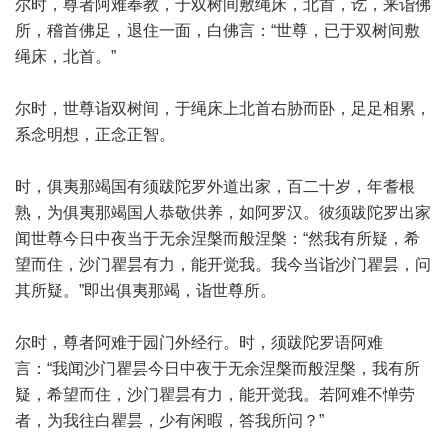
尔时，尊者阿难奉教，于双树间敷绳床，北首，讫，来诣佛
所，稽首佛足，退住一面，白佛言：“世尊，已于双树间敷
绳床，北首。”
尔时，世尊诣双树间，于绳床上北首右胁而卧，足足相累，
系念明想，正念正智。
时，俱夷那竭国有须跋陀罗外道出家，百二十岁，年耆根
熟，为俱夷那竭国人恭敬供养，如阿罗汉。彼须跋陀罗出家
闻世尊今日中夜当于无余涅槃而般涅槃：“然我有所疑，希
望而住，沙门瞿昙有力，能开觉我。我今当诣沙门瞿昙，问
其所疑。”即出俱夷那竭，诣世尊所。
尔时，尊者阿难于园门外经行。时，须跋陀罗语阿难
言：“我闻沙门瞿昙今日中夜于无余涅槃而般涅槃，我有所
疑，希望而住，沙门瞿昙有力，能开觉我。若阿难不惮劳
者，为我往白瞿昙，少有闲暇，答我所问？”