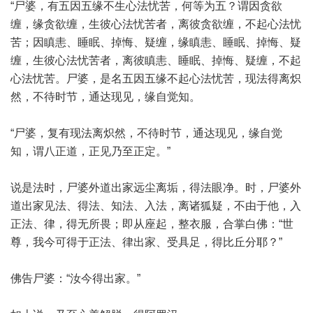
“尸婆，有五因五缘不生心法忧苦，何等为五？谓因贪欲
缠，缘贪欲缠，生彼心法忧苦者，离彼贪欲缠，不起心法忧
苦；因瞋恚、睡眠、掉悔、疑缠，缘瞋恚、睡眠、掉悔、疑
缠，生彼心法忧苦者，离彼瞋恚、睡眠、掉悔、疑缠，不起
心法忧苦。尸婆，是名五因五缘不起心法忧苦，现法得离炽
然，不待时节，通达现见，缘自觉知。
“尸婆，复有现法离炽然，不待时节，通达现见，缘自觉
知，谓八正道，正见乃至正定。”
说是法时，尸婆外道出家远尘离垢，得法眼净。时，尸婆外
道出家见法、得法、知法、入法，离诸狐疑，不由于他，入
正法、律，得无所畏；即从座起，整衣服，合掌白佛：“世
尊，我今可得于正法、律出家、受具足，得比丘分耶？”
佛告尸婆：“汝今得出家。”