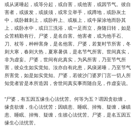
或从涎唾起，或等分起，或自害，或他害，或因节气。彼自
害者，或拔发，或拔须，或常立举手，或蹲地，或卧灰土
中，或卧棘刺上，或卧杵上、或板上，或牛屎涂地而卧其
上，或卧水中，或日三洗浴，或一足而立，身随日转，如是
众苦精勤有行。尸婆，是名自害。他害者，或为他手石、
刀、杖等，种种害身，是名他害。尸婆，若复时节所害，冬
则大寒，春则大热，夏寒暑俱，是名节气所害。世间真实，
非为虚妄。尸婆，世间有此真实，为风所害，乃至节气所
害，彼众生如实觉知。汝亦自有此患，风痰涎唾，乃至节气
所害觉，如是如实觉知。尸婆，若彼沙门婆罗门言一切人所
知觉者皆是本所造因，舍世间真实事而随自见，作虚妄说。
“尸婆，有五因五缘生心法忧苦。何等为五？谓因贪欲缠，
缘贪欲缠，生心法忧苦；因瞋恚、睡眠、掉悔、疑缠，缘瞋
恚、睡眠、掉悔、疑缠，生彼心法忧苦。尸婆，是名五因五
缘生心法忧苦。