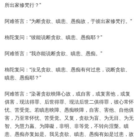
所出家修梵行？”
阿难答言：“为断贪欲、瞋恚、愚痴故，于彼出家修梵行。”
栴陀复问：“彼能说断贪欲、瞋恚、愚痴耶？”
阿难答言：“我亦能说断贪欲、瞋恚、愚痴。”
栴陀复问：“汝见贪欲、瞋恚、愚痴有何过患，说断贪欲、
瞋恚、愚痴耶？”
阿难答言：“染著贪欲映障心故，或自害，或复害他，或复
俱害，现法得罪、后世得罪、现法后世二俱得罪，彼心常怀
忧、苦受觉。若瞋恚映障、愚痴映障，自害、害他、自他俱
害，乃至常怀忧、苦受觉。又复，贪欲为盲、为无目、为无
智、为慧力羸、为障礙，非明、非等觉，不转向涅槃。瞋
恚、愚痴亦复如是。我见贪欲、瞋恚、愚痴有如是过患，故