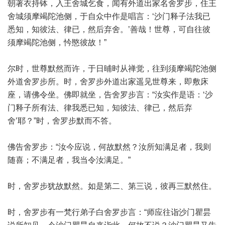
朝著衣持钵，入王舍城乞食，闻有外道出家名舍罗步，住王
舍城须摩竭陀池侧，于自众中作是唱言：‘沙门释子法我已
悉知，知彼法、律已，然后弃舍。’善哉！世尊，可自往彼
须摩竭陀池侧，忴愍彼故！”
尔时，世尊默然而许，于日晡时从禅觉，往到须摩竭陀池侧
外道舍罗步所。时，舍罗步外道出家遥见世尊来，即敷床
座，请佛令坐。佛即就坐，告舍罗步言：“汝实作是语：‘沙
门释子所有法、律我悉已知，知彼法、律已，然后弃
舍’耶？”时，舍罗步默而不答。
佛告舍罗步：“汝今应说，何故默然？汝所知满足者，我则
随喜；不满足者，我当令汝满足。”
时，舍罗步犹故默然。如是第二、第三说，彼再三默然住。
时，舍罗步有一梵行弟子白舍罗步言：“师应往诣沙门瞿昙