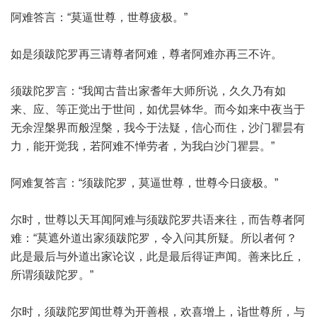
阿难答言：“莫逼世尊，世尊疲极。”
如是须跋陀罗再三请尊者阿难，尊者阿难亦再三不许。
须跋陀罗言：“我闻古昔出家耆年大师所说，久久乃有如
来、应、等正觉出于世间，如优昙钵华。而今如来中夜当于
无余涅槃界而般涅槃，我今于法疑，信心而住，沙门瞿昙有
力，能开觉我，若阿难不惮劳者，为我白沙门瞿昙。”
阿难复答言：“须跋陀罗，莫逼世尊，世尊今日疲极。”
尔时，世尊以天耳闻阿难与须跋陀罗共语来往，而告尊者阿
难：“莫遮外道出家须跋陀罗，令入问其所疑。所以者何？
此是最后与外道出家论议，此是最后得证声闻。善来比丘，
所谓须跋陀罗。”
尔时，须跋陀罗闻世尊为开善根，欢喜增上，诣世尊所，与