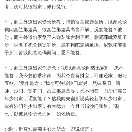
者，便可从彼出家，修行梵行。”
时，商主外道出家受天所教，持诣富兰那迦葉所，以此意论
偈问富兰那迦葉。彼富兰那迦葉尚自不解，况复能答？彼
时，商主外道出家复至末迦梨瞿舍利子所、删阇耶毗罗坻子
所、阿耆多枳舍钦婆罗所、迦罗拘陀迦旃延所、尼乾陀若提
子所，皆以此意论偈而问，悉不能答。
时，商主外道出家作是念：“我以此意论问诸出家师，悉不
能答，我今复欲求出家；为我今自有财宝，不如还家，服习
五欲。”复作是念：“我今可往诣沙门瞿昙，然彼耆旧、诸
师、沙门、婆罗门、富兰那迦葉等，悉不能答，而沙门瞿昙
年少出家，讵复能了？然我闻先宿所说莫轻新学年少出家，
或有沙门年少出家，有大德力，今且当诣沙门瞿昙。”诣
已，以彼意论心念而问，如偈所说。
尔时，世尊知彼商主心之所念，即说偈言：