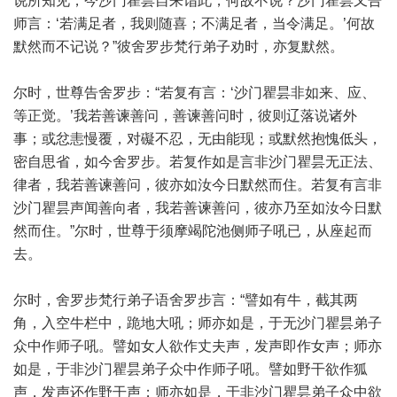
说所知见，今沙门瞿昙自来诣此，何故不说？沙门瞿昙又告
师言：‘若满足者，我则随喜；不满足者，当令满足。’何故
默然而不记说？”彼舍罗步梵行弟子劝时，亦复默然。
尔时，世尊告舍罗步：“若复有言：‘沙门瞿昙非如来、应、
等正觉。’我若善谏善问，善谏善问时，彼则辽落说诸外
事；或忿恚慢覆，对礙不忍，无由能现；或默然抱愧低头，
密自思省，如今舍罗步。若复作如是言非沙门瞿昙无正法、
律者，我若善谏善问，彼亦如汝今日默然而住。若复有言非
沙门瞿昙声闻善向者，我若善谏善问，彼亦乃至如汝今日默
然而住。”尔时，世尊于须摩竭陀池侧师子吼已，从座起而
去。
尔时，舍罗步梵行弟子语舍罗步言：“譬如有牛，截其两
角，入空牛栏中，跪地大吼；师亦如是，于无沙门瞿昙弟子
众中作师子吼。譬如女人欲作丈夫声，发声即作女声；师亦
如是，于非沙门瞿昙弟子众中作师子吼。譬如野干欲作狐
声，发声还作野干声；师亦如是，于非沙门瞿昙弟子众中欲