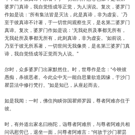
婆罗门真谛，我自觉悟成等正觉，为人演说。复次，婆罗门
作如是说：‘所有集法皆是灭法，此是真谛，非为虚妄。’乃
至于彼真谛不计著，于一切世间观察生灭，是名第二婆罗门
真谛。复次，婆罗门作如是说：‘无我处所及事都无所有，
无我处所及事都无所有，此则真谛，非为虚妄。’如前说，
乃至于彼无所系著，一切世间无我像类，是名第三婆罗门真
谛，我自觉悟成等正觉而为人说。”
尔时，众多婆罗门出家默然住。时，世尊作是念：“今映彼
愚痴，杀彼恶者。今此众中无一能自思量欲造因缘，于沙门
瞿昙法中修行梵行。”如是知已，从座起而去。
如是我闻：一时，佛住拘睒弥国瞿师罗园，尊者阿难亦住于
彼。
时，有外道出家名曰栴陀，诣尊者阿难所，与尊者阿难共相
问讯慰劳已，退坐一面，问尊者阿难言：“何故于沙门瞿昙