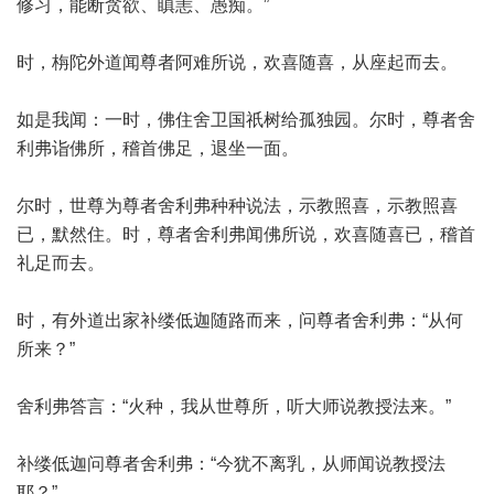
修习，能断贪欲、瞋恚、愚痴。”
时，栴陀外道闻尊者阿难所说，欢喜随喜，从座起而去。
如是我闻：一时，佛住舍卫国祇树给孤独园。尔时，尊者舍
利弗诣佛所，稽首佛足，退坐一面。
尔时，世尊为尊者舍利弗种种说法，示教照喜，示教照喜
已，默然住。时，尊者舍利弗闻佛所说，欢喜随喜已，稽首
礼足而去。
时，有外道出家补缕低迦随路而来，问尊者舍利弗：“从何
所来？”
舍利弗答言：“火种，我从世尊所，听大师说教授法来。”
补缕低迦问尊者舍利弗：“今犹不离乳，从师闻说教授法
耶？”