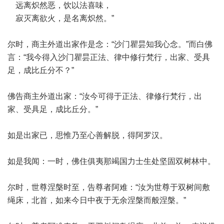
远离炽然恶，饮以法喜味，
寂灭离欲火，是名离炽然。”
尔时，商主外道出家作是念：“沙门瞿昙知我心念。”而白佛
言：“我今得入沙门瞿昙正法、律中修行梵行，出家、受具
足，成比丘分不？”
佛告商主外道出家：“汝今可得于正法、律修行梵行，出
家、受具足，成比丘分。”
如是出家已，思惟乃至心善解脱，得阿罗汉。
如是我闻：一时，佛住俱夷那竭国力士生处坚固双树林中。
尔时，世尊涅槃时至，告尊者阿难：“汝为世尊于双树间敷
绳床，北首，如来今日中夜于无余涅槃而般涅槃。”