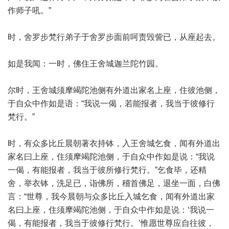
作师子吼。”
时，舍罗步梵行弟子于舍罗步面前呵责毁訾已，从座起去。
如是我闻：一时，佛住王舍城迦兰陀竹园。
尔时，王舍城须摩竭陀池侧有外道出家名上座，住彼池侧，
于自众中作如是语：“我说一偈，若能报者，我当于彼修行
梵行。”
时，有众多比丘晨朝著衣持钵，入王舍城乞食，闻有外道出
家名曰上座，住须摩竭陀池侧，于自众中作如是说：“我说
一偈，有能报者，我当于彼所修行梵行。”乞食毕，还精
舍，举衣钵，洗足已，诣佛所，稽首佛足，退坐一面，白佛
言：“世尊，我今晨朝与众多比丘入城乞食，闻有外道出家
名曰上座，住须摩竭陀池侧，于自众中作如是说：‘我说一
偈，有能报者，我当于彼修行梵行。’惟愿世尊应自往彼，