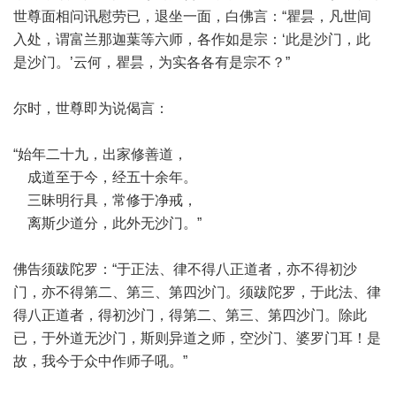
世尊面相问讯慰劳已，退坐一面，白佛言：“瞿昙，凡世间
入处，谓富兰那迦葉等六师，各作如是宗：‘此是沙门，此
是沙门。’云何，瞿昙，为实各各有是宗不？”
尔时，世尊即为说偈言：
“始年二十九，出家修善道，
成道至于今，经五十余年。
三昧明行具，常修于净戒，
离斯少道分，此外无沙门。”
佛告须跋陀罗：“于正法、律不得八正道者，亦不得初沙
门，亦不得第二、第三、第四沙门。须跋陀罗，于此法、律
得八正道者，得初沙门，得第二、第三、第四沙门。除此
已，于外道无沙门，斯则异道之师，空沙门、婆罗门耳！是
故，我今于众中作师子吼。”