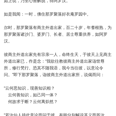
如上说，乃至心善解脱，得阿罗汉。
如是我闻：一时，佛住那罗聚落好衣庵罗园中。
尔时，那罗聚落有商主外道出家，百二十岁，年耆根熟，为
那罗聚落诸沙门、婆罗门、长者、居士尊重供养，如阿罗
汉。
彼商主外道出家先有宗亲一人，命终生天，于彼天上见商主
外道出家已，作是念：“我欲往教彼商主外道出家诣世尊
所，修行梵行。恐其不随我语，我今当往彼，以意论令
问。”即下那罗聚落，诣彼商主外道出家所，说偈而问：
“云何恶知识，现善知识相？
云何善知识，如己同一体？
何故求于断？云何离炽然？
“若汝仙人持此意论而问于彼，有能分别解说其义而答汝