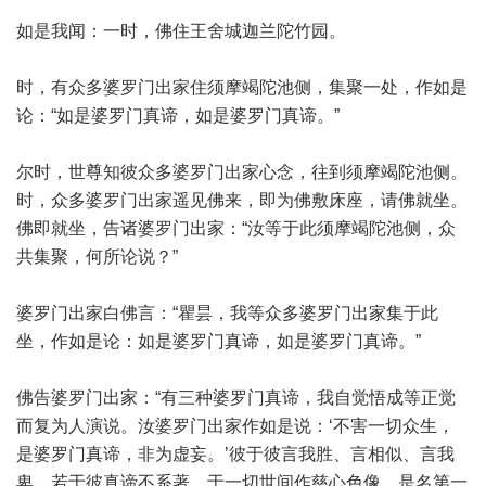
如是我闻：一时，佛住王舍城迦兰陀竹园。
时，有众多婆罗门出家住须摩竭陀池侧，集聚一处，作如是
论：“如是婆罗门真谛，如是婆罗门真谛。”
尔时，世尊知彼众多婆罗门出家心念，往到须摩竭陀池侧。
时，众多婆罗门出家遥见佛来，即为佛敷床座，请佛就坐。
佛即就坐，告诸婆罗门出家：“汝等于此须摩竭陀池侧，众
共集聚，何所论说？”
婆罗门出家白佛言：“瞿昙，我等众多婆罗门出家集于此
坐，作如是论：如是婆罗门真谛，如是婆罗门真谛。”
佛告婆罗门出家：“有三种婆罗门真谛，我自觉悟成等正觉
而复为人演说。汝婆罗门出家作如是说：‘不害一切众生，
是婆罗门真谛，非为虚妄。’彼于彼言我胜、言相似、言我
卑，若于彼真谛不系著，于一切世间作慈心色像，是名第一