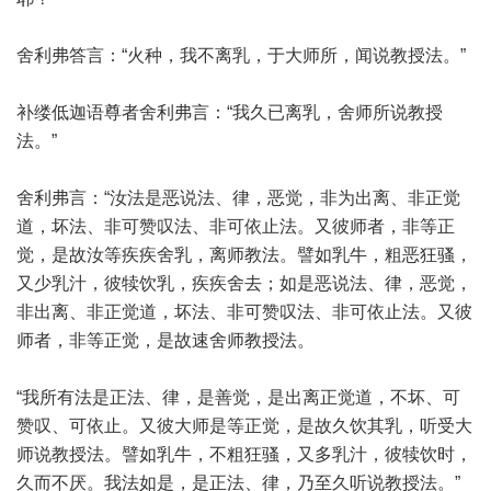
舍利弗答言：“火种，我不离乳，于大师所，闻说教授法。”
补缕低迦语尊者舍利弗言：“我久已离乳，舍师所说教授
法。”
舍利弗言：“汝法是恶说法、律，恶觉，非为出离、非正觉
道，坏法、非可赞叹法、非可依止法。又彼师者，非等正
觉，是故汝等疾疾舍乳，离师教法。譬如乳牛，粗恶狂骚，
又少乳汁，彼犊饮乳，疾疾舍去；如是恶说法、律，恶觉，
非出离、非正觉道，坏法、非可赞叹法、非可依止法。又彼
师者，非等正觉，是故速舍师教授法。
“我所有法是正法、律，是善觉，是出离正觉道，不坏、可
赞叹、可依止。又彼大师是等正觉，是故久饮其乳，听受大
师说教授法。譬如乳牛，不粗狂骚，又多乳汁，彼犊饮时，
久而不厌。我法如是，是正法、律，乃至久听说教授法。”