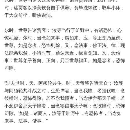
尔时，世尊与诸大众著衣持钵，诣诸贾客所，就座而坐。
时，诸贾客以净美饮食自手供养。食毕洗钵讫，取卑小床，
于大众前坐，听佛说法。
尔时，世尊告诸贾客：“汝等当行于旷野中，有诸恐怖，心
惊毛竖。尔时，当念如来事，谓如来、应、等正觉乃至佛、
世尊。如是念者，恐怖则除。又，念法事：佛正法、律，现
法能离炽然，不待时节，通达亲近，缘自觉知。又，念僧
事：世尊弟子善向、正向，乃至世尊福田。如是念者，恐怖
即除。
“过去世时，天、阿须轮共斗。时，天帝释告诸天众：‘汝等
与阿须轮共斗战之时，生恐怖者，当念我幢，名摧伏幢；念
彼幢时，恐怖得除。若不念我幢者，当念伊舍那天子幢；若
不念伊舍那天子幢者，当念婆留那天子幢；念彼幢时，恐怖
即除。’如是，诸商人，汝等于旷野中，有恐怖者，当念如
来事、法事、僧事。”