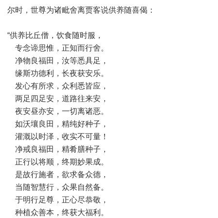
尔时，世尊为诸毗舍离贾客说供养随喜偈：
“供养比丘僧，饮食随时服，
专念谛思惟，正知而行舍。
净物良福田，汝等悉具足，
缘斯功德利，长夜获安乐。
发心有所求，众利悉皆应，
两足四足安，道路往来安，
夜安昼亦安，一切离诸恶。
如沃壤良田，精纯好种子，
灌溉以时泽，收实不可量！
净戒良福田，精肴膳种子，
正行以将顺，终期妙果成。
是故行施者，欲求备众德，
当随智慧行，众果自然备。
于明行足尊，正心尽恭敬，
种植众善本，终获大福利。