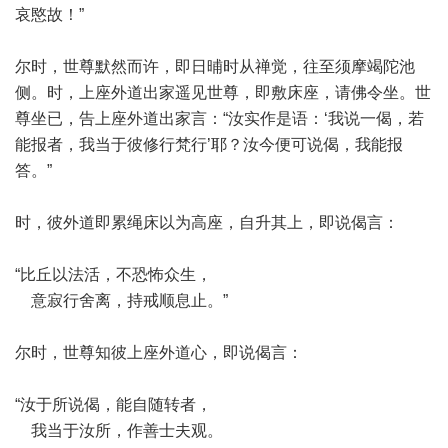
哀愍故！”
尔时，世尊默然而许，即日晡时从禅觉，往至须摩竭陀池
侧。时，上座外道出家遥见世尊，即敷床座，请佛令坐。世
尊坐已，告上座外道出家言：“汝实作是语：‘我说一偈，若
能报者，我当于彼修行梵行’耶？汝今便可说偈，我能报
答。”
时，彼外道即累绳床以为高座，自升其上，即说偈言：
“比丘以法活，不恐怖众生，
意寂行舍离，持戒顺息止。”
尔时，世尊知彼上座外道心，即说偈言：
“汝于所说偈，能自随转者，
我当于汝所，作善士夫观。