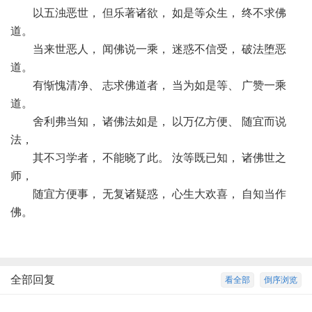
以五浊恶世， 但乐著诸欲， 如是等众生， 终不求佛
道。
当来世恶人， 闻佛说一乘， 迷惑不信受， 破法堕恶
道。
有惭愧清净、 志求佛道者， 当为如是等、 广赞一乘
道。
舍利弗当知， 诸佛法如是， 以万亿方便、 随宜而说
法，
其不习学者， 不能晓了此。 汝等既已知， 诸佛世之
师，
随宜方便事， 无复诸疑惑， 心生大欢喜， 自知当作
佛。
全部回复
看全部
倒序浏览