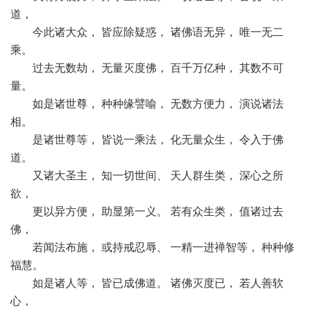
道，
今此诸大众， 皆应除疑惑， 诸佛语无异， 唯一无二
乘。
过去无数劫， 无量灭度佛， 百千万亿种， 其数不可
量。
如是诸世尊， 种种缘譬喻， 无数方便力， 演说诸法
相。
是诸世尊等， 皆说一乘法， 化无量众生， 令入于佛
道。
又诸大圣主， 知一切世间、 天人群生类， 深心之所
欲，
更以异方便， 助显第一义。 若有众生类， 值诸过去
佛，
若闻法布施， 或持戒忍辱、 一精一进禅智等， 种种修
福慧。
如是诸人等， 皆已成佛道。 诸佛灭度已， 若人善软
心，