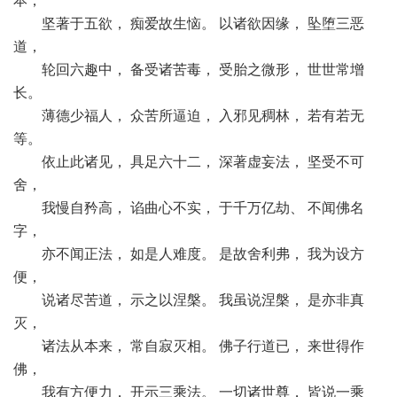
本，
坚著于五欲， 痴爱故生恼。 以诸欲因缘， 坠堕三恶
道，
轮回六趣中， 备受诸苦毒， 受胎之微形， 世世常增
长。
薄德少福人， 众苦所逼迫， 入邪见稠林， 若有若无
等。
依止此诸见， 具足六十二， 深著虚妄法， 坚受不可
舍，
我慢自矜高， 谄曲心不实， 于千万亿劫、 不闻佛名
字，
亦不闻正法， 如是人难度。 是故舍利弗， 我为设方
便，
说诸尽苦道， 示之以涅槃。 我虽说涅槃， 是亦非真
灭，
诸法从本来， 常自寂灭相。 佛子行道已， 来世得作
佛，
我有方便力， 开示三乘法。 一切诸世尊， 皆说一乘