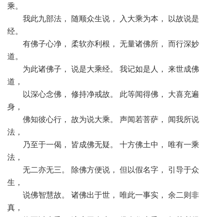
乘。
我此九部法， 随顺众生说， 入大乘为本， 以故说是
经。
有佛子心净， 柔软亦利根， 无量诸佛所， 而行深妙
道。
为此诸佛子， 说是大乘经。 我记如是人， 来世成佛
道，
以深心念佛， 修持净戒故。 此等闻得佛， 大喜充遍
身，
佛知彼心行， 故为说大乘。 声闻若菩萨， 闻我所说
法，
乃至于一偈， 皆成佛无疑。 十方佛土中， 唯有一乘
法，
无二亦无三。 除佛方便说， 但以假名字， 引导于众
生，
说佛智慧故。 诸佛出于世， 唯此一事实， 余二则非
真，