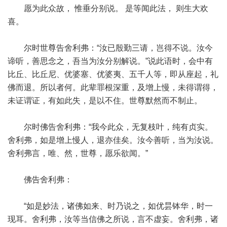
愿为此众故， 惟垂分别说。 是等闻此法， 则生大欢
喜。
尔时世尊告舍利弗：“汝已殷勤三请，岂得不说。汝今
谛听，善思念之，吾当为汝分别解说。”说此语时，会中有
比丘、比丘尼、优婆塞、优婆夷、五千人等，即从座起，礼
佛而退。所以者何。此辈罪根深重，及增上慢，未得谓得，
未证谓证，有如此失，是以不住。世尊默然而不制止。
尔时佛告舍利弗：“我今此众，无复枝叶，纯有贞实。
舍利弗，如是增上慢人，退亦佳矣。汝今善听，当为汝说。
舍利弗言，唯、然，世尊，愿乐欲闻。”
佛告舍利弗：
“如是妙法，诸佛如来、时乃说之，如优昙钵华，时一
现耳。舍利弗，汝等当信佛之所说，言不虚妄。舍利弗，诸