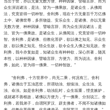
当出于世，亦以无量无数方便、种种因缘、譬喻言辞、而为
众生演说诸法，是法、皆为一佛乘故。是诸众生，从佛闻
法，究竟皆得一切种智。舍利弗，现在十方无量百千万亿佛
土中、诸佛世尊，多所饶益、安乐众生，是诸佛、亦以无量
无数方便、种种因缘、譬喻言辞、而为众生演说诸法，是
法、皆为一佛乘故。是诸众生，从佛闻法，究竟皆得一切种
智。舍利弗，是诸佛、但教化菩萨，欲以佛之知见、示众生
故，欲以佛之知见、悟众生故，欲令众生入佛之知见故。舍
利弗，我今亦复如是，知诸众生有种种欲，深心所著，随其
本性，以种种因缘、譬喻言辞、方便力、而为说法。舍利
弗，如此，皆为得一佛乘、一切种智故。”
“舍利弗，十方世界中，尚无二乘，何况有三。舍利
弗，诸佛出于五浊恶世，所谓劫浊、烦恼浊、众生浊、见
浊、命浊。如是舍利弗，劫浊乱时，众生垢重，悭贪嫉妒，
成就诸不善根故，诸佛以方便力，于一佛乘、分别说三。舍
利弗，若我弟子，自谓阿罗汉、辟支佛者，不闻不知诸佛如
来、但教化菩萨事，此非佛弟子，非阿罗汉，非辟支佛。”