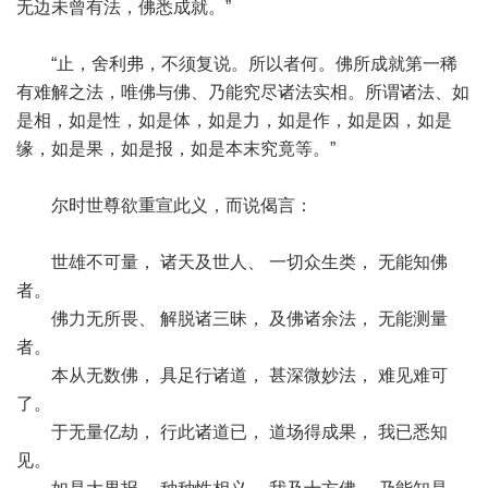
无边未曾有法，佛悉成就。”
“止，舍利弗，不须复说。所以者何。佛所成就第一稀
有难解之法，唯佛与佛、乃能究尽诸法实相。所谓诸法、如
是相，如是性，如是体，如是力，如是作，如是因，如是
缘，如是果，如是报，如是本末究竟等。”
尔时世尊欲重宣此义，而说偈言：
世雄不可量， 诸天及世人、 一切众生类， 无能知佛
者。
佛力无所畏、 解脱诸三昧， 及佛诸余法， 无能测量
者。
本从无数佛， 具足行诸道， 甚深微妙法， 难见难可
了。
于无量亿劫， 行此诸道已， 道场得成果， 我已悉知
见。