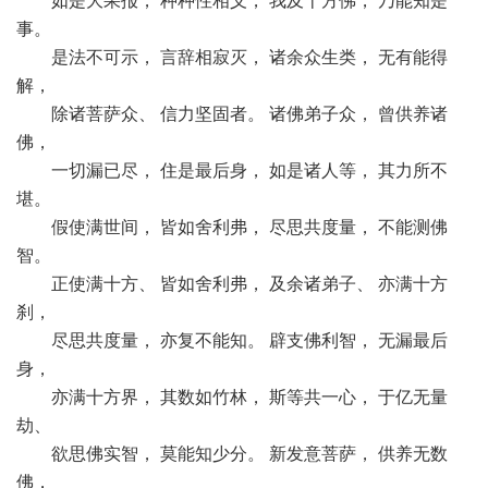
如是大果报， 种种性相义， 我及十方佛， 乃能知是
事。
是法不可示， 言辞相寂灭， 诸余众生类， 无有能得
解，
除诸菩萨众、 信力坚固者。 诸佛弟子众， 曾供养诸
佛，
一切漏已尽， 住是最后身， 如是诸人等， 其力所不
堪。
假使满世间， 皆如舍利弗， 尽思共度量， 不能测佛
智。
正使满十方、 皆如舍利弗， 及余诸弟子、 亦满十方
刹，
尽思共度量， 亦复不能知。 辟支佛利智， 无漏最后
身，
亦满十方界， 其数如竹林， 斯等共一心， 于亿无量
劫、
欲思佛实智， 莫能知少分。 新发意菩萨， 供养无数
佛，