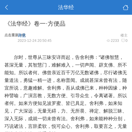
法华经
《法华经》卷一·方便品
点击重新加载
诗意
楼主
2023-12-24 20:50:45
2233
0
尔时，世尊从三昧安详而起，告舍利弗：“诸佛智慧，
甚深无量，其智慧门，难解难入，一切声闻、辟支佛、所不
能知。所以者何。佛曾亲近百千万亿无数诸佛，尽行诸佛无
量道法，勇猛一精一进，名称普闻。成就甚深未曾有法，随
宜所说，意趣难解。舍利弗，吾从成佛已来，种种因缘，种
种譬喻，广演言教，无数方便、引导众生，令离诸著。所以
者何。如来方便知见波罗蜜、皆已具足。舍利弗，如来知
见，广大深远，无量无碍，力、无所畏、禅定、解脱三昧、
深入无际，成就一切未曾有法。舍利弗，如来能种种分别，
巧说诸法，言辞柔软，悦可众心。舍利弗，取要言之，无量