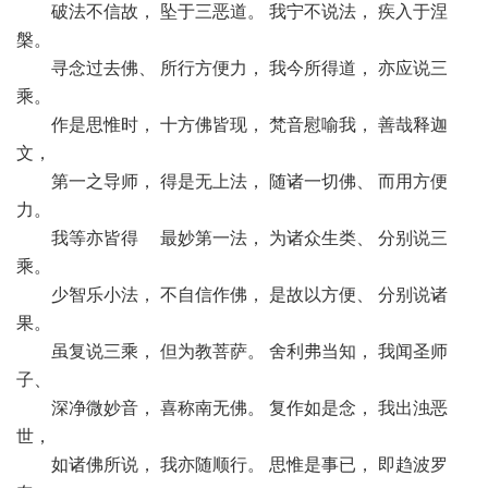
破法不信故， 坠于三恶道。 我宁不说法， 疾入于涅
槃。
寻念过去佛、 所行方便力， 我今所得道， 亦应说三
乘。
作是思惟时， 十方佛皆现， 梵音慰喻我， 善哉释迦
文，
第一之导师， 得是无上法， 随诸一切佛、 而用方便
力。
我等亦皆得 最妙第一法， 为诸众生类、 分别说三
乘。
少智乐小法， 不自信作佛， 是故以方便、 分别说诸
果。
虽复说三乘， 但为教菩萨。 舍利弗当知， 我闻圣师
子、
深净微妙音， 喜称南无佛。 复作如是念， 我出浊恶
世，
如诸佛所说， 我亦随顺行。 思惟是事已， 即趋波罗