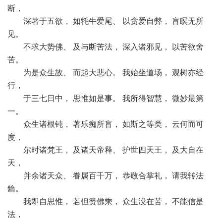
断，
深著于五欲， 如牦牛爱尾、 以贪爱自弊， 盲瞑无所
见。
不求大势佛、 及与断苦法， 深入诸邪见， 以苦欲舍
苦。
为是众生故、 而起大悲心。 我始坐道场， 观树亦经
行，
于三七日中， 思惟如是事。 我所得智慧， 微妙最第
一。
众生诸根钝， 著乐痴所盲， 如斯之等类， 云何而可
度，
尔时诸梵王， 及诸天帝释、 护世四天王， 及大自在
天，
并余诸天众、 眷属百千万， 恭敬合掌礼， 请我转法
錀。
我即自思惟， 若但赞佛乘， 众生没在苦， 不能信是
法，