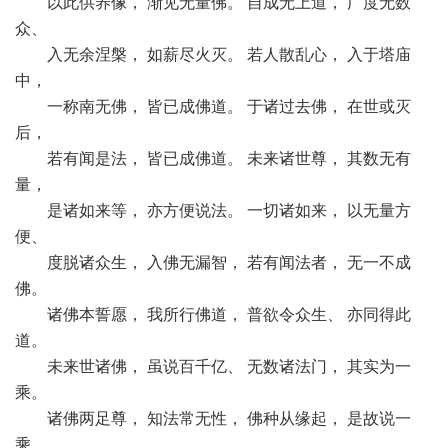
以此供养像， 渐见无量佛。 自成无上道， 广度无数
众、
入无余涅槃， 如薪尽火灭。 若人散乱心， 入于塔庙
中，
一称南无佛， 皆已成佛道。 于诸过去佛， 在世或灭
后，
若有闻是法， 皆已成佛道。 未来诸世尊， 其数无有
量，
是诸如来等， 亦方便说法。 一切诸如来， 以无量方
便、
度脱诸众生， 入佛无漏智， 若有闻法者， 无一不成
佛。
诸佛本誓愿， 我所行佛道， 普欲令众生、 亦同得此
道。
未来世诸佛， 虽说百千亿、 无数诸法门， 其实为一
乘。
诸佛两足尊， 知法常无性， 佛种从缘起， 是故说一
乘。