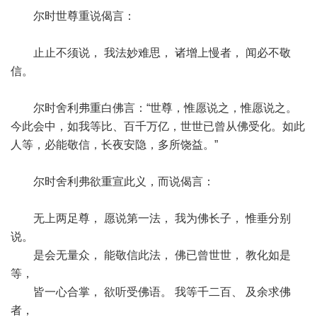
尔时世尊重说偈言：
止止不须说， 我法妙难思， 诸增上慢者， 闻必不敬
信。
尔时舍利弗重白佛言：“世尊，惟愿说之，惟愿说之。
今此会中，如我等比、百千万亿，世世已曾从佛受化。如此
人等，必能敬信，长夜安隐，多所饶益。”
尔时舍利弗欲重宣此义，而说偈言：
无上两足尊， 愿说第一法， 我为佛长子， 惟垂分别
说。
是会无量众， 能敬信此法， 佛已曾世世， 教化如是
等，
皆一心合掌， 欲听受佛语。 我等千二百、 及余求佛
者，