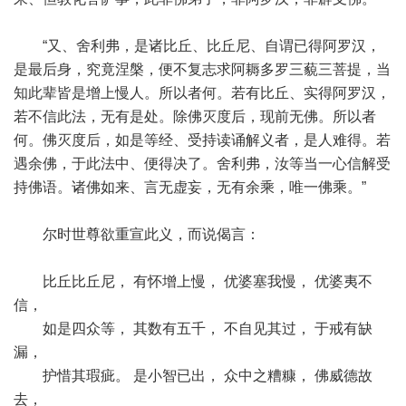
“又、舍利弗，是诸比丘、比丘尼、自谓已得阿罗汉，
是最后身，究竟涅槃，便不复志求阿耨多罗三藐三菩提，当
知此辈皆是增上慢人。所以者何。若有比丘、实得阿罗汉，
若不信此法，无有是处。除佛灭度后，现前无佛。所以者
何。佛灭度后，如是等经、受持读诵解义者，是人难得。若
遇余佛，于此法中、便得决了。舍利弗，汝等当一心信解受
持佛语。诸佛如来、言无虚妄，无有余乘，唯一佛乘。”
尔时世尊欲重宣此义，而说偈言：
比丘比丘尼， 有怀增上慢， 优婆塞我慢， 优婆夷不
信，
如是四众等， 其数有五千， 不自见其过， 于戒有缺
漏，
护惜其瑕疵。 是小智已出， 众中之糟糠， 佛威德故
去，