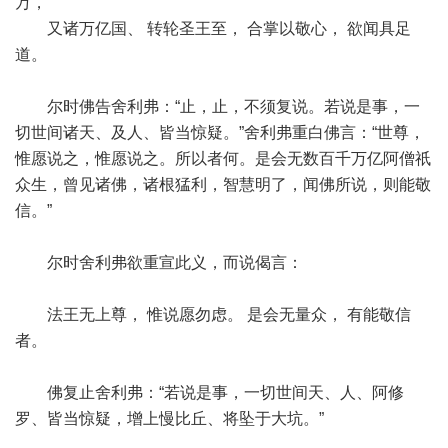
万，
又诸万亿国、 转轮圣王至， 合掌以敬心， 欲闻具足
道。
尔时佛告舍利弗：“止，止，不须复说。若说是事，一
切世间诸天、及人、皆当惊疑。”舍利弗重白佛言：“世尊，
惟愿说之，惟愿说之。所以者何。是会无数百千万亿阿僧祇
众生，曾见诸佛，诸根猛利，智慧明了，闻佛所说，则能敬
信。”
尔时舍利弗欲重宣此义，而说偈言：
法王无上尊， 惟说愿勿虑。 是会无量众， 有能敬信
者。
佛复止舍利弗：“若说是事，一切世间天、人、阿修
罗、皆当惊疑，增上慢比丘、将坠于大坑。”