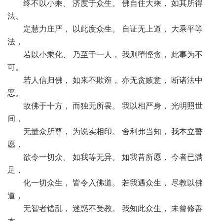
终不以小乘、 济度于众生。 佛自住大乘， 如其所得
法、
定慧力庄严， 以此度众生。 自证无上道， 大乘平等
法，
若以小乘化、 乃至于一人， 我则堕悭贪， 此事为不
可。
若人信归佛， 如来不欺诳， 亦无贪嫉意， 断诸法中
恶。
故佛于十方， 而独无所畏。 我以相严身， 光明照世
间，
无量众所尊， 为说实相印。 舍利弗当知， 我本立誓
愿，
欲令一切众、 如我等无异。 如我昔所愿， 今者已满
足，
化一切众生， 皆令入佛道。 若我遇众生， 尽教以佛
道，
无智者错乱， 迷惑不受教。 我知此众生， 未曾修善