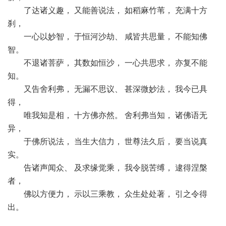
了达诸义趣， 又能善说法， 如稻麻竹苇， 充满十方
刹，
一心以妙智， 于恒河沙劫、 咸皆共思量， 不能知佛
智。
不退诸菩萨， 其数如恒沙， 一心共思求， 亦复不能
知。
又告舍利弗， 无漏不思议、 甚深微妙法， 我今已具
得，
唯我知是相， 十方佛亦然。 舍利弗当知， 诸佛语无
异，
于佛所说法， 当生大信力， 世尊法久后， 要当说真
实。
告诸声闻众、 及求缘觉乘， 我令脱苦缚， 逮得涅槃
者，
佛以方便力， 示以三乘教， 众生处处著， 引之令得
出。