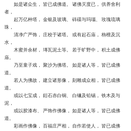
如是诸众生， 皆已成佛道。 诸佛灭度已， 供养舍利
者，
起万亿种塔， 金银及玻璃、 砗磲与玛瑙、 玫瑰琉璃
珠，
清净广严饰， 庄校于诸塔。 或有起石庙， 栴檀及沉
水，
木蜜并余材， 塼瓦泥土等。 若于旷野中， 积土成佛
庙。
乃至童子戏， 聚沙为佛塔。 如是诸人等， 皆已成佛
道。
若人为佛故， 建立诸形像， 刻雕成众相， 皆已成佛
道。
或以七宝成， 鋀石赤白铜、 白镴及铅锡， 铁木及与
泥，
或以胶漆布、 严饰作佛像， 如是诸人等， 皆已成佛
道。
彩画作佛像， 百福庄严相， 自作若使人， 皆已成佛