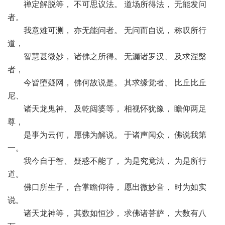
禅定解脱等， 不可思议法。 道场所得法， 无能发问
者。
我意难可测， 亦无能问者。 无问而自说， 称叹所行
道，
智慧甚微妙， 诸佛之所得。 无漏诸罗汉、 及求涅槃
者，
今皆堕疑网， 佛何故说是。 其求缘觉者、 比丘比丘
尼、
诸天龙鬼神、 及乾闼婆等， 相视怀犹豫， 瞻仰两足
尊，
是事为云何， 愿佛为解说。 于诸声闻众， 佛说我第
一。
我今自于智、 疑惑不能了， 为是究竟法， 为是所行
道。
佛口所生子， 合掌瞻仰待， 愿出微妙音， 时为如实
说。
诸天龙神等， 其数如恒沙， 求佛诸菩萨， 大数有八