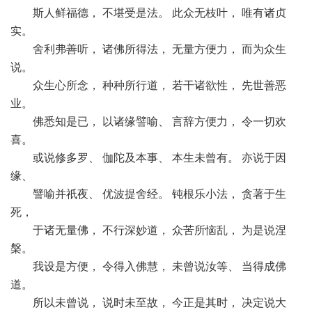
斯人鲜福德， 不堪受是法。 此众无枝叶， 唯有诸贞
实。
舍利弗善听， 诸佛所得法， 无量方便力， 而为众生
说。
众生心所念， 种种所行道， 若干诸欲性， 先世善恶
业。
佛悉知是已， 以诸缘譬喻、 言辞方便力， 令一切欢
喜。
或说修多罗、 伽陀及本事、 本生未曾有。 亦说于因
缘、
譬喻并祇夜、 优波提舍经。 钝根乐小法， 贪著于生
死，
于诸无量佛， 不行深妙道， 众苦所恼乱， 为是说涅
槃。
我设是方便， 令得入佛慧， 未曾说汝等、 当得成佛
道。
所以未曾说， 说时未至故， 今正是其时， 决定说大