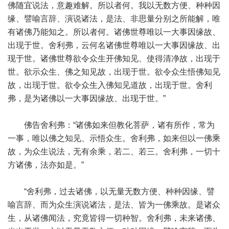
佛随宜说法，意趣难解。所以者何。我以无数方便、种种因
缘、譬喻言辞、演说诸法，是法、非思量分别之所能解，唯
有诸佛乃能知之。所以者何。诸佛世尊唯以一大事因缘故、
出现于世。舍利弗，云何名诸佛世尊唯以一大事因缘故、出
现于世。诸佛世尊欲令众生开佛知见、使得清净故，出现于
世。欲示众生、佛之知见故，出现于世。欲令众生悟佛知见
故，出现于世。欲令众生入佛知见道故，出现于世。舍利
弗，是为诸佛以一大事因缘故、出现于世。”
佛告舍利弗：“诸佛如来但教化菩萨，诸有所作，常为
一事，唯以佛之知见、示悟众生。舍利弗，如来但以一佛乘
故，为众生说法，无有余乘，若二、若三。舍利弗，一切十
方诸佛，法亦如是。”
“舍利弗，过去诸佛，以无量无数方便、种种因缘、譬
喻言辞、而为众生演说诸法，是法、皆为一佛乘故。是诸众
生，从诸佛闻法，究竟皆得一切种智。舍利弗，未来诸佛、