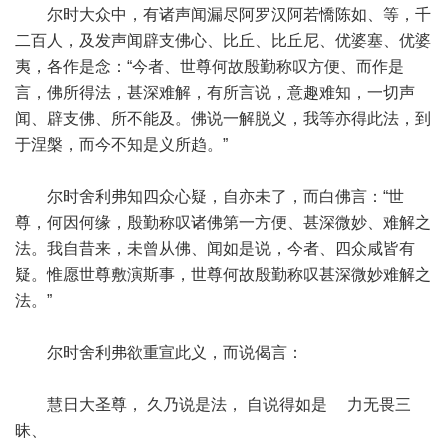
尔时大众中，有诸声闻漏尽阿罗汉阿若憍陈如、等，千
二百人，及发声闻辟支佛心、比丘、比丘尼、优婆塞、优婆
夷，各作是念：“今者、世尊何故殷勤称叹方便、而作是
言，佛所得法，甚深难解，有所言说，意趣难知，一切声
闻、辟支佛、所不能及。佛说一解脱义，我等亦得此法，到
于涅槃，而今不知是义所趋。”
尔时舍利弗知四众心疑，自亦未了，而白佛言：“世
尊，何因何缘，殷勤称叹诸佛第一方便、甚深微妙、难解之
法。我自昔来，未曾从佛、闻如是说，今者、四众咸皆有
疑。惟愿世尊敷演斯事，世尊何故殷勤称叹甚深微妙难解之
法。”
尔时舍利弗欲重宣此义，而说偈言：
慧日大圣尊， 久乃说是法， 自说得如是 力无畏三
昧、