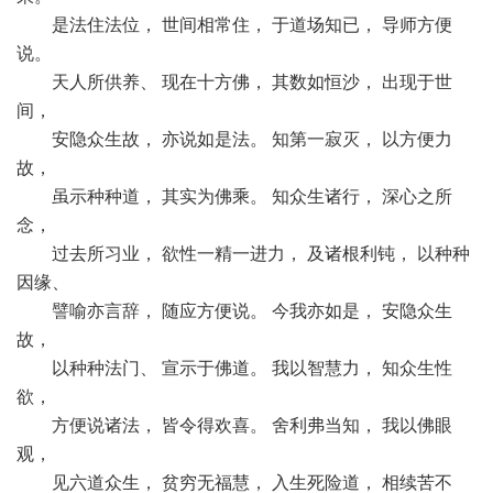
是法住法位， 世间相常住， 于道场知已， 导师方便
说。
天人所供养、 现在十方佛， 其数如恒沙， 出现于世
间，
安隐众生故， 亦说如是法。 知第一寂灭， 以方便力
故，
虽示种种道， 其实为佛乘。 知众生诸行， 深心之所
念，
过去所习业， 欲性一精一进力， 及诸根利钝， 以种种
因缘、
譬喻亦言辞， 随应方便说。 今我亦如是， 安隐众生
故，
以种种法门、 宣示于佛道。 我以智慧力， 知众生性
欲，
方便说诸法， 皆令得欢喜。 舍利弗当知， 我以佛眼
观，
见六道众生， 贫穷无福慧， 入生死险道， 相续苦不