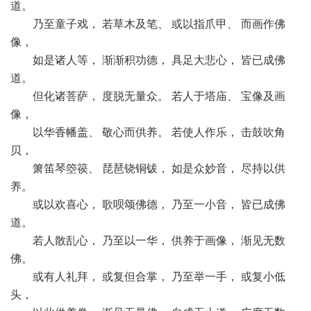
道。
乃至童子戏， 若草木及笔、 或以指爪甲、 而画作佛
像，
如是诸人等， 渐渐积功德， 具足大悲心， 皆已成佛
道。
但化诸菩萨， 度脱无量众。 若人于塔庙、 宝像及画
像，
以华香幡盖、 敬心而供养。 若使人作乐， 击鼓吹角
贝，
箫笛琴箜篌、 琵琶铙铜钹， 如是众妙音， 尽持以供
养。
或以欢喜心， 歌呗颂佛德， 乃至一小音， 皆已成佛
道。
若人散乱心， 乃至以一华， 供养于画像， 渐见无数
佛。
或有人礼拜， 或复但合掌， 乃至举一手， 或复小低
头，