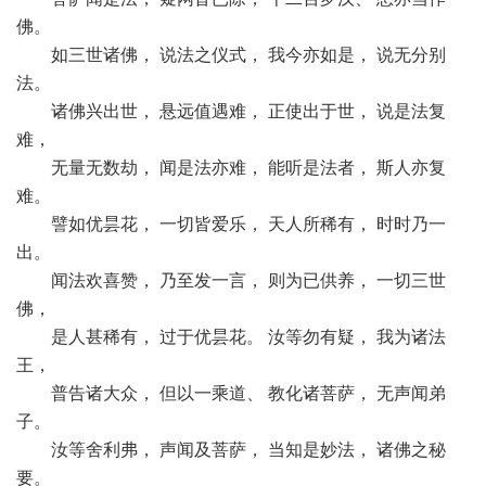
佛。
如三世诸佛， 说法之仪式， 我今亦如是， 说无分别
法。
诸佛兴出世， 悬远值遇难， 正使出于世， 说是法复
难，
无量无数劫， 闻是法亦难， 能听是法者， 斯人亦复
难。
譬如优昙花， 一切皆爱乐， 天人所稀有， 时时乃一
出。
闻法欢喜赞， 乃至发一言， 则为已供养， 一切三世
佛，
是人甚稀有， 过于优昙花。 汝等勿有疑， 我为诸法
王，
普告诸大众， 但以一乘道、 教化诸菩萨， 无声闻弟
子。
汝等舍利弗， 声闻及菩萨， 当知是妙法， 诸佛之秘
要。