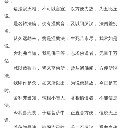
奈，
诸法寂灭相， 不可以言宣。 以方便力故， 为五比丘
说。
是名转法錀， 便有涅槃音， 及以阿罗汉， 法僧差别
名。
从久远劫来， 赞是涅槃法， 生死苦永尽， 我常如是
说。
舍利弗当知， 我见佛子等， 志求佛道者， 无量千万
亿，
咸以恭敬心， 皆来至佛所， 曾从诸佛闻， 方便所说
法。
我即作是念， 如来所以出， 为说佛慧故， 今正是其
时。
舍利弗当知， 钝根小智人、 著相憍慢者， 不能信是
法。
今我喜无畏， 于诸菩萨中， 正直舍方便， 但说无上
道。
菩萨闻是法， 疑网皆已除， 千二百罗汉、 悉亦当作