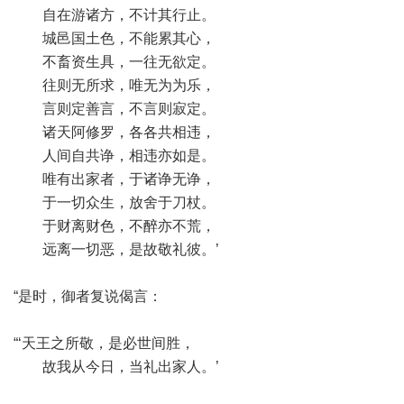
自在游诸方，不计其行止。
城邑国土色，不能累其心，
不畜资生具，一往无欲定。
往则无所求，唯无为为乐，
言则定善言，不言则寂定。
诸天阿修罗，各各共相违，
人间自共诤，相违亦如是。
唯有出家者，于诸诤无诤，
于一切众生，放舍于刀杖。
于财离财色，不醉亦不荒，
远离一切恶，是故敬礼彼。’
“是时，御者复说偈言：
“‘天王之所敬，是必世间胜，
故我从今日，当礼出家人。’