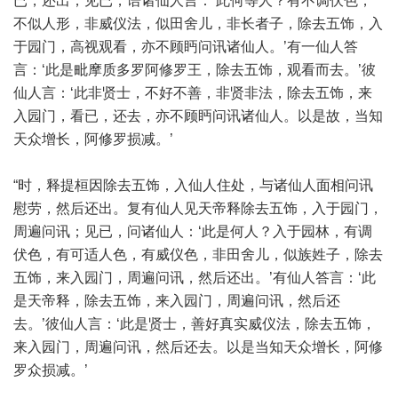
已，还出；见已，语诸仙人言：‘此何等人？有不调伏色，
不似人形，非威仪法，似田舍儿，非长者子，除去五饰，入
于园门，高视观看，亦不顾眄问讯诸仙人。’有一仙人答
言：‘此是毗摩质多罗阿修罗王，除去五饰，观看而去。’彼
仙人言：‘此非贤士，不好不善，非贤非法，除去五饰，来
入园门，看已，还去，亦不顾眄问讯诸仙人。以是故，当知
天众增长，阿修罗损减。’
“时，释提桓因除去五饰，入仙人住处，与诸仙人面相问讯
慰劳，然后还出。复有仙人见天帝释除去五饰，入于园门，
周遍问讯；见已，问诸仙人：‘此是何人？入于园林，有调
伏色，有可适人色，有威仪色，非田舍儿，似族姓子，除去
五饰，来入园门，周遍问讯，然后还出。’有仙人答言：‘此
是天帝释，除去五饰，来入园门，周遍问讯，然后还
去。’彼仙人言：‘此是贤士，善好真实威仪法，除去五饰，
来入园门，周遍问讯，然后还去。以是当知天众增长，阿修
罗众损减。’