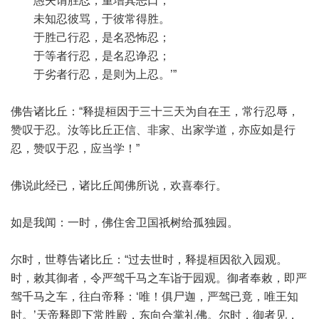
愚夫谓胜忍，重增其恶口，
未知忍彼骂，于彼常得胜。
于胜己行忍，是名恐怖忍；
于等者行忍，是名忍诤忍；
于劣者行忍，是则为上忍。’”
佛告诸比丘：“释提桓因于三十三天为自在王，常行忍辱，
赞叹于忍。汝等比丘正信、非家、出家学道，亦应如是行
忍，赞叹于忍，应当学！”
佛说此经已，诸比丘闻佛所说，欢喜奉行。
如是我闻：一时，佛住舍卫国祇树给孤独园。
尔时，世尊告诸比丘：“过去世时，释提桓因欲入园观。
时，敕其御者，令严驾千马之车诣于园观。御者奉敕，即严
驾千马之车，往白帝释：‘唯！俱尸迦，严驾已竟，唯王知
时。’天帝释即下常胜殿，东向合掌礼佛。尔时，御者见，