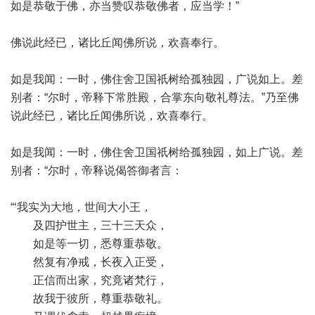
如是恭敬于佛，亦当赞叹恭敬佛者，应当学！”
佛说此经已，诸比丘闻佛所说，欢喜奉行。
如是我闻：一时，佛住舍卫国祇树给孤独园，广说如上。差
别者：“尔时，帝释下常胜殿，合掌东向敬礼尊法。”乃至佛
说此经已，诸比丘闻佛所说，欢喜奉行。
如是我闻：一时，佛住舍卫国祇树给孤独园，如上广说。差
别者：“尔时，帝释说偈答御者言：
“‘我实为大地，世间大小王，
及四护世主，三十三天众，
如是等一切，悉尊重恭敬。
然复有净戒，长夜入正受，
正信而出家，究竟诸梵行，
故我于彼所，尊重恭敬礼。