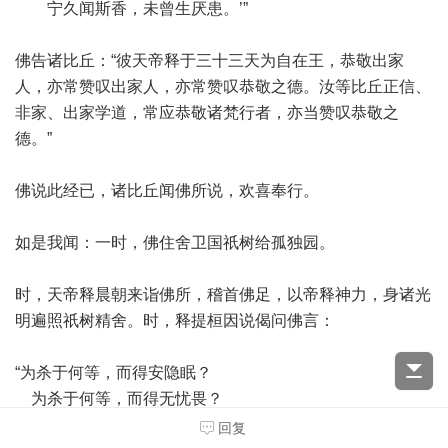
宁久闻斯香，未曾生厌患。’”
佛告诸比丘：“彼天帝释于三十三天为自在王，恭敬出家
人，亦常赞叹出家人，亦常赞叹恭敬之德。汝等比丘正信、
非家、出家学道，常应恭敬诸梵行者，亦当赞叹恭敬之
德。”
佛说此经已，诸比丘闻佛所说，欢喜奉行。
如是我闻：一时，佛住舍卫国祇树给孤独园。
时，天帝释晨朝来诣佛所，稽首佛足，以帝释神力，身诸光
明遍照祇树精舍。时，释提桓因说偈问佛言：
“为杀于何等，而得安隐眠？
为杀于何等，而得无忧畏？
为杀何等法，瞿昙所赞叹？”
回复