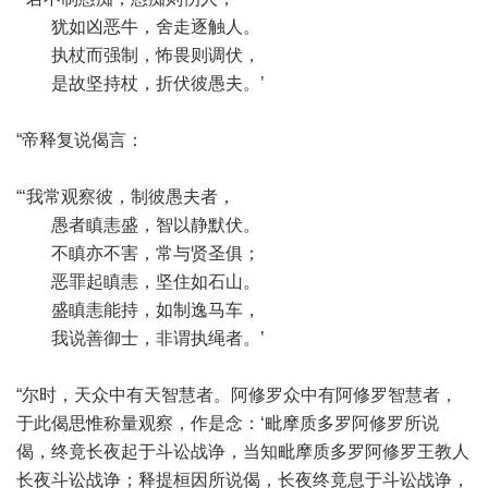
犹如凶恶牛，舍走逐触人。
执杖而强制，怖畏则调伏，
是故坚持杖，折伏彼愚夫。’
“帝释复说偈言：
“‘我常观察彼，制彼愚夫者，
愚者瞋恚盛，智以静默伏。
不瞋亦不害，常与贤圣俱；
恶罪起瞋恚，坚住如石山。
盛瞋恚能持，如制逸马车，
我说善御士，非谓执绳者。’
“尔时，天众中有天智慧者。阿修罗众中有阿修罗智慧者，
于此偈思惟称量观察，作是念：‘毗摩质多罗阿修罗所说
偈，终竟长夜起于斗讼战诤，当知毗摩质多罗阿修罗王教人
长夜斗讼战诤；释提桓因所说偈，长夜终竟息于斗讼战诤，