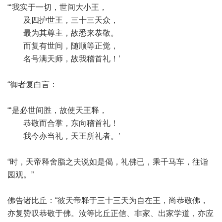
“‘我实于一切，世间大小王，
及四护世王，三十三天众，
最为其尊主，故悉来恭敬。
而复有世间，随顺等正觉，
名号满天师，故我稽首礼！’
“御者复白言：
“‘是必世间胜，故使天王释，
恭敬而合掌，东向稽首礼！
我今亦当礼，天王所礼者。’
“时，天帝释舍脂之夫说如是偈，礼佛已，乘千马车，往诣
园观。”
佛告诸比丘：“彼天帝释于三十三天为自在王，尚恭敬佛，
亦复赞叹恭敬于佛。汝等比丘正信、非家、出家学道，亦应