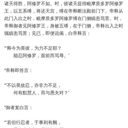
诸天得胜，阿修罗不如。时，彼诸天捉得毗摩质多罗阿修罗
王，以五系缚，将还天宫，缚在帝释断法殿前门下。帝释从
此门入出之时，毗摩质多罗阿修罗缚在门侧瞋恚骂詈。时，
帝释御者见阿修罗王，身被五缚，在于门侧，帝释出入之时
辄瞋恚骂詈；见已，即便说偈，白帝释言：
“‘释今为畏彼，为力不足耶？
能忍阿修罗，面前而骂辱。’
“帝释即答言：
“‘不以畏故忍，亦非力不足，
何有黠慧人，而与愚夫对？’
“御者复白言：
“‘若但行忍者，于事则有阙，