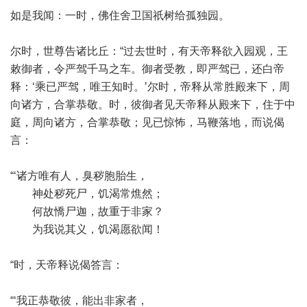
如是我闻：一时，佛住舍卫国祇树给孤独园。
尔时，世尊告诸比丘：“过去世时，有天帝释欲入园观，王
敕御者，令严驾千马之车。御者受教，即严驾已，还白帝
释：‘乘已严驾，唯王知时。’尔时，帝释从常胜殿来下，周
向诸方，合掌恭敬。时，彼御者见天帝释从殿来下，住于中
庭，周向诸方，合掌恭敬；见已惊怖，马鞭落地，而说偈
言：
“‘诸方唯有人，臭秽胞胎生，
神处秽死尸，饥渴常燋然；
何故憍尸迦，故重于非家？
为我说其义，饥渴愿欲闻！
“时，天帝释说偈答言：
“‘我正恭敬彼，能出非家者，