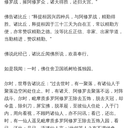
修罗战，摧阿修罗众，诸天得胜，还归天宫。”
佛告诸比丘：“释提桓因兴四种兵，与阿修罗战，精勤得
胜。诸比丘，释提桓因于三十三天为自在王，常以精勤方
便，亦常赞叹精勤之德。汝等比丘正信、非家、出家学道，
当勤精进，赞叹精勤。”
佛说此经已，诸比丘闻佛所说，欢喜奉行。
如是我闻：一时，佛住舍卫国祇树给孤独园。
尔时，世尊告诸比丘：“过去世时，有一聚落，有诸仙人于
聚落边空闲处住止。时，有诸天、阿修罗去聚落不远，对阵
战斗。尔时，毗摩质多罗阿修罗王除去五饰，脱去天冠，却
伞盖，除剑刀，屏宝拂，脱革屣，至彼仙人住处，入于门
内，周向看视，不顾眄诸仙人，亦不问讯；看已，还出。
时，有一仙人遥见毗摩质多罗阿修罗王除去五饰入园，看