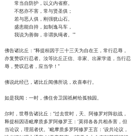
常当自防护，以义内省察。
不怒亦不害，常与贤圣俱；
若与恶人俱，刚强犹山石。
盛恚能自持，如制逸马车，
我说为善御，非谓执绳者。’”
佛告诸比丘：“释提桓因于三十三天为自在王，常行忍辱，
亦复赞叹行忍者。汝等比丘正信、非家、出家学道，当行忍
辱，赞叹忍者，应当学！”
佛说此经已，诸比丘闻佛所说，欢喜奉行。
如是我闻：一时，佛住舍卫国祇树给孤独园。
尔时，世尊告诸比丘：“过去世时，天、阿修罗对阵欲战，
释提桓因语毗摩质多罗阿修罗王：‘莫得各各共相杀害，但
当论议，理屈者伏。’毗摩质多罗阿修罗王言：‘设共论议，