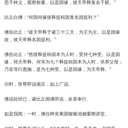
思千种义，观察称量。以是因缘，彼天帝释复名千眼。”
比丘白佛：“何因何缘彼释提桓因复名因提利？”
佛告比丘：“彼天帝释于诸三十三天，为王为主。以是因缘
故，彼天帝释名因提利。”
佛告比丘：“然彼释提桓因本为人时，受持七种受。以是因
缘，得天帝释。何等为七？释提桓因本为人时，供养父母；
乃至等行惠施，是为七种受。以是因缘，为天帝释。”
尔时，世尊即说偈言，如上广说。
佛说此经已，诸比丘闻佛所说，欢喜奉行。
如是我闻：一时，佛住鞞舍离国猕猴池侧重阁讲堂。