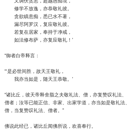
又调伏贪恚，超越愚痴境，
修学不放逸，亦恭敬礼彼。
贪欲瞋恚痴，悉已水不著，
漏尽阿罗汉，复应敬礼彼。
若复在居家，奉持于净戒，
如法修布萨，亦复应敬礼！’
“御者白帝释言：
“‘是必世间胜，故天王敬礼，
我亦当如是，随天王恭敬。’
“诸比丘，彼天帝释舍脂之夫敬礼法、僧，亦复赞叹礼法、
僧者；汝等已能正信、非家、出家学道，亦当如是敬礼法、
僧，当复赞叹礼法、僧者。”
佛说此经已，诸比丘闻佛所说，欢喜奉行。