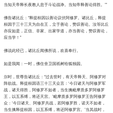
当知天帝释长夜教人息于斗讼战诤。当知帝释善论得胜。’”
佛告诸比丘：“释提桓因以善论议伏阿修罗。诸比丘，释提
桓因于三十三天为自在王，立于善论，赞叹善论。汝等比丘
亦应如是，正信、非家、出家学道，亦当善论，赞叹善论，
应当学！”
佛说此经已，诸比丘闻佛所说，欢喜奉行。
如是我闻：一时，佛住舍卫国祇树给狐独园。
尔时，世尊告诸比丘：“过去世时，有天帝释天、阿修罗对
阵欲战。释提桓因语三十三天众言：‘今日诸天与阿修罗军
战，诸天得胜，阿修罗不如者，当生擒毗摩质多罗阿修罗
王，以五系缚，将还天宫。’毗摩质多罗阿修罗王告阿修罗
众：‘今日诸天、阿修罗共战，若阿修罗胜，诺天不如者，
当生擒释提桓因，以五系缚，将还阿修罗宫。’当其战时，