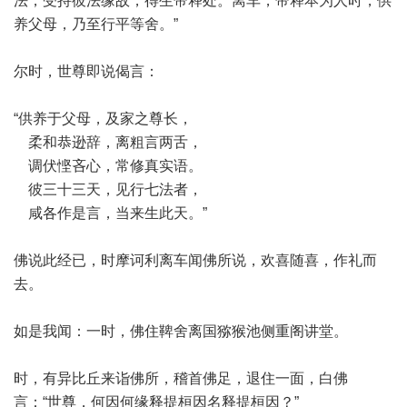
法，受持彼法缘故，得生帝释处。离车，帝释本为人时，供
养父母，乃至行平等舍。”
尔时，世尊即说偈言：
“供养于父母，及家之尊长，
柔和恭逊辞，离粗言两舌，
调伏悭吝心，常修真实语。
彼三十三天，见行七法者，
咸各作是言，当来生此天。”
佛说此经已，时摩诃利离车闻佛所说，欢喜随喜，作礼而
去。
如是我闻：一时，佛住鞞舍离国猕猴池侧重阁讲堂。
时，有异比丘来诣佛所，稽首佛足，退住一面，白佛
言：“世尊，何因何缘释提桓因名释提桓因？”