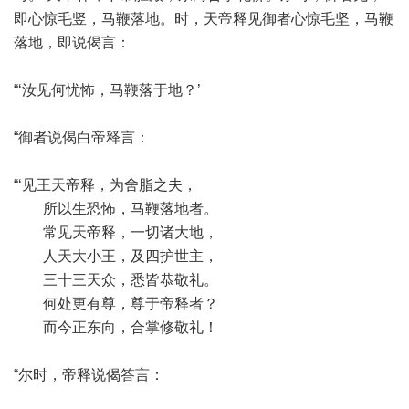
即心惊毛竖，马鞭落地。时，天帝释见御者心惊毛坚，马鞭
落地，即说偈言：
“‘汝见何忧怖，马鞭落于地？’
“御者说偈白帝释言：
“‘见王天帝释，为舍脂之夫，
所以生恐怖，马鞭落地者。
常见天帝释，一切诸大地，
人天大小王，及四护世主，
三十三天众，悉皆恭敬礼。
何处更有尊，尊于帝释者？
而今正东向，合掌修敬礼！
“尔时，帝释说偈答言：