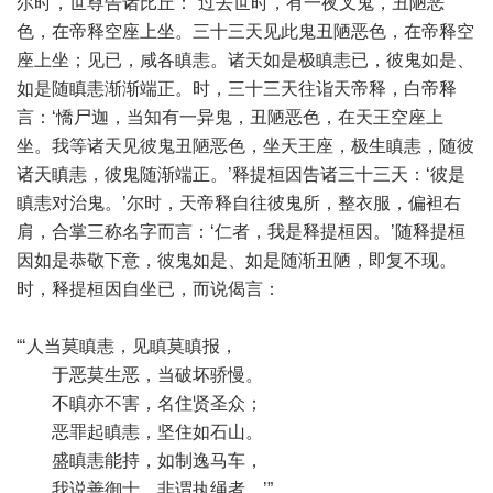
尔时，世尊告诸比丘：“过去世时，有一夜叉鬼，丑陋恶
色，在帝释空座上坐。三十三天见此鬼丑陋恶色，在帝释空
座上坐；见已，咸各瞋恚。诸天如是极瞋恚已，彼鬼如是、
如是随瞋恚渐渐端正。时，三十三天往诣天帝释，白帝释
言：‘憍尸迦，当知有一异鬼，丑陋恶色，在天王空座上
坐。我等诸天见彼鬼丑陋恶色，坐天王座，极生瞋恚，随彼
诸天瞋恚，彼鬼随渐端正。’释提桓因告诸三十三天：‘彼是
瞋恚对治鬼。’尔时，天帝释自往彼鬼所，整衣服，偏袒右
肩，合掌三称名字而言：‘仁者，我是释提桓因。’随释提桓
因如是恭敬下意，彼鬼如是、如是随渐丑陋，即复不现。
时，释提桓因自坐已，而说偈言：
“‘人当莫瞋恚，见瞋莫瞋报，
于恶莫生恶，当破坏骄慢。
不瞋亦不害，名住贤圣众；
恶罪起瞋恚，坚住如石山。
盛瞋恚能持，如制逸马车，
我说善御士，非谓执绳者。’”