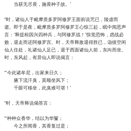
当获无尽畏，施畏种子故。’
“时，诸仙人于毗摩质多罗阿修罗王面前说咒已，陵虚而
逝。即于是夜，毗摩质多罗阿修罗王心惊三起，眠中闻恶声
言：‘释提桓因兴四种兵，与阿修罗战！’惊觉恐怖，虑战必
败，退走而还阿修罗宫。时，天帝释敌退得胜已，诣彼空闲
仙人住处，礼诸仙人足已，退于西面诸仙人前，东向而坐。
时，东风起，有异仙人即说偈言：
“‘今此诸牟尼，出家来日久；
腋下流汗臭，莫顺坐风下；
千眼可移坐，此臭难可堪！’
“时，天帝释说偈答言：
“‘种种众香华，结以为华鬘；
今之所闻香，其香复过是；