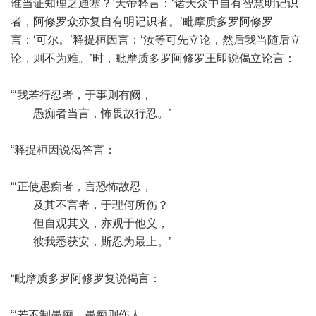
谁当证知理之通塞？’天帝释言：‘诸天众中自有智慧明记识
者，阿修罗众亦复自有明记识者。’毗摩质多罗阿修罗
言：‘可尔。’释提桓因言：‘汝等可先立论，然后我当随后立
论，则不为难。’时，毗摩质多罗阿修罗王即说偈立论言：
“‘我若行忍者，于事则有阙，
愚痴者当言，怖畏故行忍。’
“释提桓因说偈答言：
“‘正使愚痴者，言恐怖故忍，
及其不言者，于理何所伤？
但自观其义，亦观于他义，
彼我悉获安，斯忍为最上。’
“毗摩质多罗阿修罗复说偈言：
“‘若不制愚痴，愚痴则伤人，