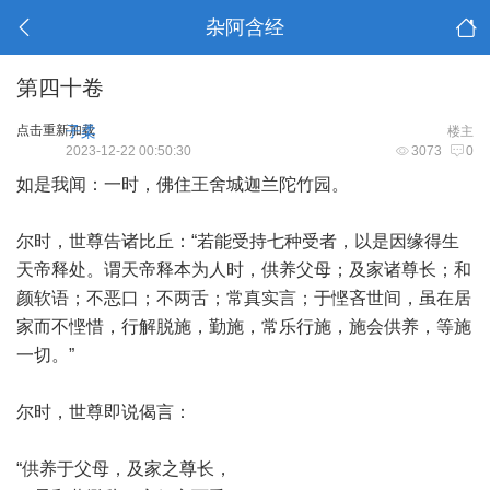
杂阿含经
第四十卷
点击重新加载
子柔
楼主
2023-12-22 00:50:30
3073
0
如是我闻：一时，佛住王舍城迦兰陀竹园。
尔时，世尊告诸比丘：“若能受持七种受者，以是因缘得生
天帝释处。谓天帝释本为人时，供养父母；及家诸尊长；和
颜软语；不恶口；不两舌；常真实言；于悭吝世间，虽在居
家而不悭惜，行解脱施，勤施，常乐行施，施会供养，等施
一切。”
尔时，世尊即说偈言：
“供养于父母，及家之尊长，