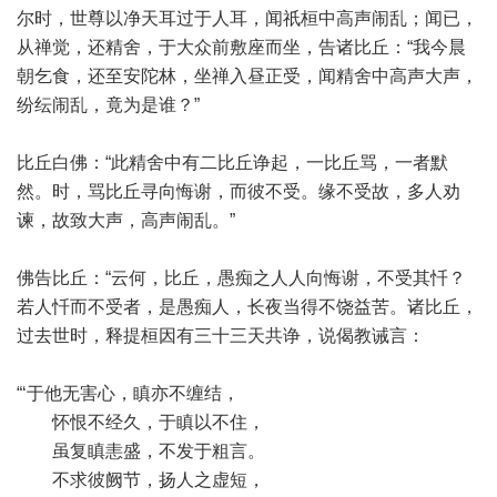
尔时，世尊以净天耳过于人耳，闻祇桓中高声闹乱；闻已，
从禅觉，还精舍，于大众前敷座而坐，告诸比丘：“我今晨
朝乞食，还至安陀林，坐禅入昼正受，闻精舍中高声大声，
纷纭闹乱，竟为是谁？”
比丘白佛：“此精舍中有二比丘诤起，一比丘骂，一者默
然。时，骂比丘寻向悔谢，而彼不受。缘不受故，多人劝
谏，故致大声，高声闹乱。”
佛告比丘：“云何，比丘，愚痴之人人向悔谢，不受其忏？
若人忏而不受者，是愚痴人，长夜当得不饶益苦。诸比丘，
过去世时，释提桓因有三十三天共诤，说偈教诫言：
“‘于他无害心，瞋亦不缠结，
怀恨不经久，于瞋以不住，
虽复瞋恚盛，不发于粗言。
不求彼阙节，扬人之虚短，