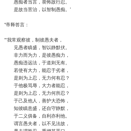
愚痴者当言，畏怖故行忍。
是故当苦治，以智制愚痴。’
“帝释答言：
“‘我常观察彼，制彼愚夫者，
见愚者瞋盛，智以静默伏。
非力而为力，是彼愚痴力，
愚痴违远法，于道则无有。
若使有大力，能忍于劣者，
是则为上忍，无力何有忍？
于他极骂辱，大力者能忍，
是则为上忍，无力何所忍？
于己及他人，善护大恐怖，
知彼瞋恚盛，还自守静默，
于二义俱备，自利亦利他。
谓言愚夫者，以不见法故，