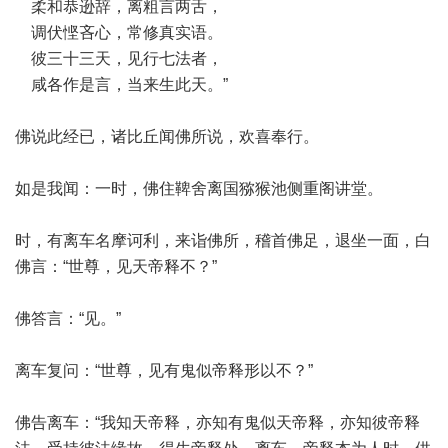
柔和恭逊辞，离粗言两舌，
调伏悭吝心，常修真实语。
彼三十三天，见行七法者，
咸各作是言，当来生此天。”
佛说此经已，诸比丘闻佛所说，欢喜奉行。
如是我闻：一时，佛住鞞舍离国猕猴池侧重阁讲堂。
时，有离车名摩诃利，来诣佛所，稽首佛足，退坐一面，白
佛言：“世尊，见天帝释不？”
佛答言：“见。”
离车复问：“世尊，见有鬼似帝释形以不？”
佛告离车：“我知天帝释，亦知有鬼似天帝释，亦知彼帝释