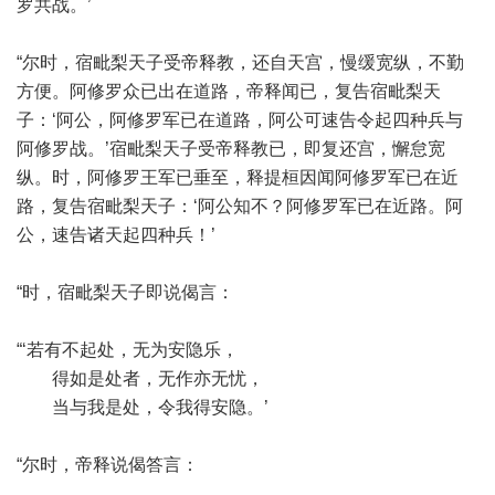
罗共战。’
“尔时，宿毗梨天子受帝释教，还自天宫，慢缓宽纵，不勤
方便。阿修罗众已出在道路，帝释闻已，复告宿毗梨天
子：‘阿公，阿修罗军已在道路，阿公可速告令起四种兵与
阿修罗战。’宿毗梨天子受帝释教已，即复还宫，懈怠宽
纵。时，阿修罗王军已垂至，释提桓因闻阿修罗军已在近
路，复告宿毗梨天子：‘阿公知不？阿修罗军已在近路。阿
公，速告诸天起四种兵！’
“时，宿毗梨天子即说偈言：
“‘若有不起处，无为安隐乐，
得如是处者，无作亦无忧，
当与我是处，令我得安隐。’
“尔时，帝释说偈答言：