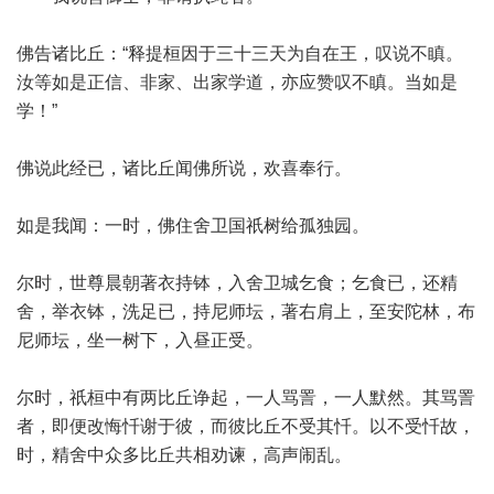
佛告诸比丘：“释提桓因于三十三天为自在王，叹说不瞋。
汝等如是正信、非家、出家学道，亦应赞叹不瞋。当如是
学！”
佛说此经已，诸比丘闻佛所说，欢喜奉行。
如是我闻：一时，佛住舍卫国祇树给孤独园。
尔时，世尊晨朝著衣持钵，入舍卫城乞食；乞食已，还精
舍，举衣钵，洗足已，持尼师坛，著右肩上，至安陀林，布
尼师坛，坐一树下，入昼正受。
尔时，祇桓中有两比丘诤起，一人骂詈，一人默然。其骂詈
者，即便改悔忏谢于彼，而彼比丘不受其忏。以不受忏故，
时，精舍中众多比丘共相劝谏，高声闹乱。