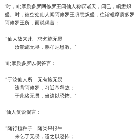
“时，毗摩质多罗阿修罗王闻仙人称叹诸天，闻已，瞋恚炽
盛。时，彼空处仙人闻阿修罗王瞋恚炽盛，往诣毗摩质多罗
阿修罗王所，而说偈言：
“‘仙人故来此，求乞施无畏；
汝能施无畏，赐牟尼恩教。’
“毗摩质多罗以偈答言：
“‘于汝仙人所，无有施无畏；
违背阿修罗，习近帝释故；
于此诸无畏，当遗以恐怖。’
“仙人复说偈言：
“‘随行植种子，随类果报生；
来乞于无畏，遗之以恐怖；