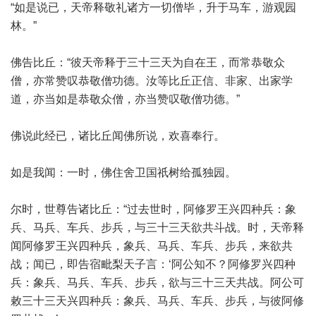
“如是说已，天帝释敬礼诸方一切僧毕，升于马车，游观园
林。”
佛告比丘：“彼天帝释于三十三天为自在王，而常恭敬众
僧，亦常赞叹恭敬僧功德。汝等比丘正信、非家、出家学
道，亦当如是恭敬众僧，亦当赞叹敬僧功德。”
佛说此经已，诸比丘闻佛所说，欢喜奉行。
如是我闻：一时，佛住舍卫国祇树给孤独园。
尔时，世尊告诸比丘：“过去世时，阿修罗王兴四种兵：象
兵、马兵、车兵、步兵，与三十三天欲共斗战。时，天帝释
闻阿修罗王兴四种兵，象兵、马兵、车兵、步兵，来欲共
战；闻已，即告宿毗梨天子言：‘阿公知不？阿修罗兴四种
兵：象兵、马兵、车兵、步兵，欲与三十三天共战。阿公可
敕三十三天兴四种兵：象兵、马兵、车兵、步兵，与彼阿修