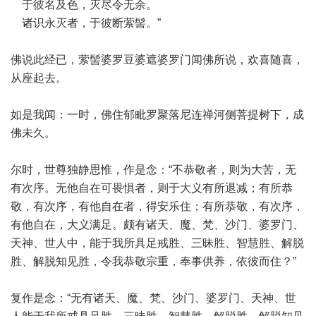
于彼名及色，灭尽令无余。
诸识永灭者，于彼断萦髻。”
佛说此经已，萦髻婆罗豆婆遮婆罗门闻佛所说，欢喜随喜，
从座起去。
如是我闻：一时，佛住郁毗罗聚落尼连禅河侧菩提树下，成
佛未久。
尔时，世尊独静思惟，作是念：“不恭敬者，则为大苦，无
有次序。无他自在可畏惧者，则于大义有所退减；有所恭
敬，有次序，有他自在者，得安乐住；有所恭敬，有次序，
有他自在，大义满足。颇有诸天、魔、梵、沙门、婆罗门、
天神、世人中，能于我所具足戒胜、三昧胜、智慧胜、解脱
胜、解脱知见胜，令我恭敬宗重，奉事供养，依彼而住？”
复作是念：“无有诸天、魔、梵、沙门、婆罗门、天神、世