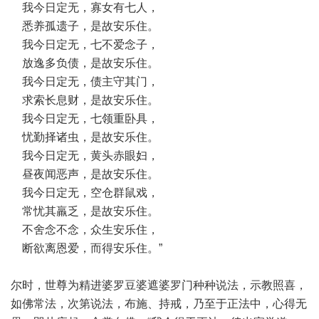
我今日定无，寡女有七人，
悉养孤遗子，是故安乐住。
我今日定无，七不爱念子，
放逸多负债，是故安乐住。
我今日定无，债主守其门，
求索长息财，是故安乐住。
我今日定无，七领重卧具，
忧勤择诸虫，是故安乐住。
我今日定无，黄头赤眼妇，
昼夜闻恶声，是故安乐住。
我今日定无，空仓群鼠戏，
常忧其羸乏，是故安乐住。
不舍念不念，众生安乐住，
断欲离恩爱，而得安乐住。”
尔时，世尊为精进婆罗豆婆遮婆罗门种种说法，示教照喜，
如佛常法，次第说法，布施、持戒，乃至于正法中，心得无