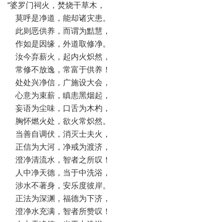
“婆罗门祠火，焚烧干草木，
莫呼是净道，能却诸灾患。
此则恶供养，而谓为黠慧，
作如是因缘，外道取修净。
汝今弃薪火，起内火炽然，
常修不放逸，常富于供养！
处处兴净信，广施设大会，
心意为束薪，瞋恚黑烟起，
妄语为尘味，口舌为木杓，
胸怀燃火处，欲火常炽然。
当善自调伏，消灭士夫火，
正信为大河，净戒为渡济，
澄净清流水，智者之所叹！
人中净天德，当于中洗浴，
涉水不著身，安乐度彼岸。
正法为深渊，福德为下济，
澄净水充满，智者所赞叹！