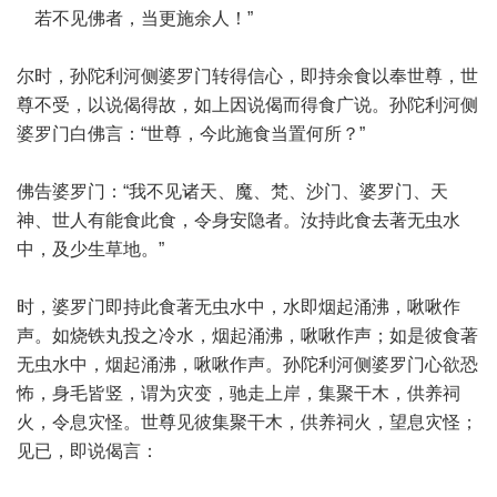
若不见佛者，当更施余人！”
尔时，孙陀利河侧婆罗门转得信心，即持余食以奉世尊，世
尊不受，以说偈得故，如上因说偈而得食广说。孙陀利河侧
婆罗门白佛言：“世尊，今此施食当置何所？”
佛告婆罗门：“我不见诸天、魔、梵、沙门、婆罗门、天
神、世人有能食此食，令身安隐者。汝持此食去著无虫水
中，及少生草地。”
时，婆罗门即持此食著无虫水中，水即烟起涌沸，啾啾作
声。如烧铁丸投之冷水，烟起涌沸，啾啾作声；如是彼食著
无虫水中，烟起涌沸，啾啾作声。孙陀利河侧婆罗门心欲恐
怖，身毛皆竖，谓为灾变，驰走上岸，集聚干木，供养祠
火，令息灾怪。世尊见彼集聚干木，供养祠火，望息灾怪；
见已，即说偈言：