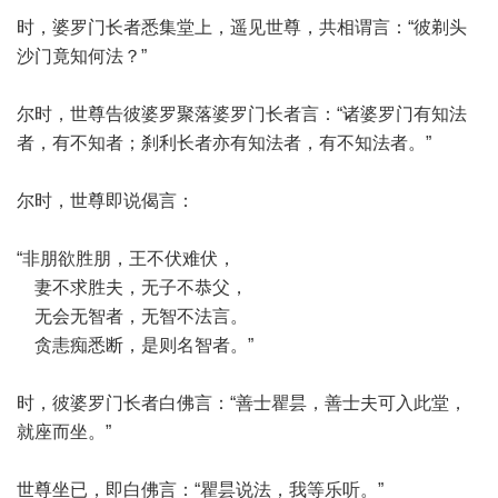
时，婆罗门长者悉集堂上，遥见世尊，共相谓言：“彼剃头
沙门竟知何法？”
尔时，世尊告彼婆罗聚落婆罗门长者言：“诸婆罗门有知法
者，有不知者；刹利长者亦有知法者，有不知法者。”
尔时，世尊即说偈言：
“非朋欲胜朋，王不伏难伏，
妻不求胜夫，无子不恭父，
无会无智者，无智不法言。
贪恚痴悉断，是则名智者。”
时，彼婆罗门长者白佛言：“善士瞿昙，善士夫可入此堂，
就座而坐。”
世尊坐已，即白佛言：“瞿昙说法，我等乐听。”