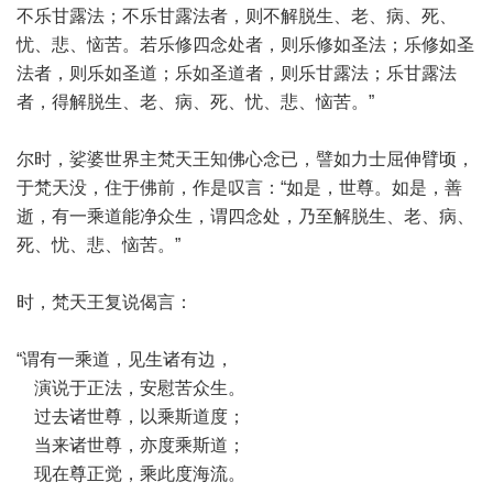
不乐甘露法；不乐甘露法者，则不解脱生、老、病、死、
忧、悲、恼苦。若乐修四念处者，则乐修如圣法；乐修如圣
法者，则乐如圣道；乐如圣道者，则乐甘露法；乐甘露法
者，得解脱生、老、病、死、忧、悲、恼苦。”
尔时，娑婆世界主梵天王知佛心念已，譬如力士屈伸臂顷，
于梵天没，住于佛前，作是叹言：“如是，世尊。如是，善
逝，有一乘道能净众生，谓四念处，乃至解脱生、老、病、
死、忧、悲、恼苦。”
时，梵天王复说偈言：
“谓有一乘道，见生诸有边，
演说于正法，安慰苦众生。
过去诸世尊，以乘斯道度；
当来诸世尊，亦度乘斯道；
现在尊正觉，乘此度海流。