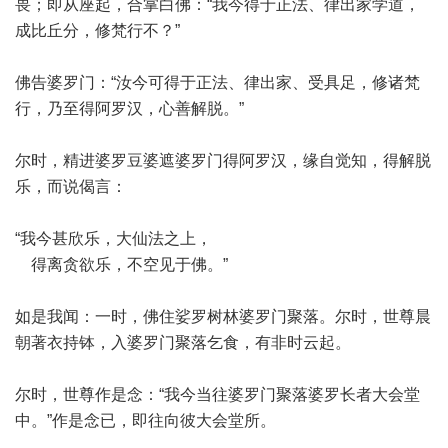
畏；即从座起，合掌白佛：“我今得于正法、律出家学道，
成比丘分，修梵行不？”
佛告婆罗门：“汝今可得于正法、律出家、受具足，修诸梵
行，乃至得阿罗汉，心善解脱。”
尔时，精进婆罗豆婆遮婆罗门得阿罗汉，缘自觉知，得解脱
乐，而说偈言：
“我今甚欣乐，大仙法之上，
得离贪欲乐，不空见于佛。”
如是我闻：一时，佛住娑罗树林婆罗门聚落。尔时，世尊晨
朝著衣持钵，入婆罗门聚落乞食，有非时云起。
尔时，世尊作是念：“我今当往婆罗门聚落婆罗长者大会堂
中。”作是念已，即往向彼大会堂所。