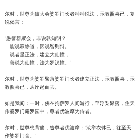
尔时，世尊为彼大会婆罗门长者种种说法，示教照喜已，复
说偈言：
“愚智群聚会，非说孰知明？
能说寂静道，因说智则辩。
说者显正法，建立大仙幢，
善说为仙幢，法为罗汉幢。”
尔时，世尊为婆罗聚落婆罗门长者建立正法，示教照喜，示
教照喜已，从座起而去。
如是我闻：一时，佛在拘萨罗人间游行，至浮梨聚落，住天
作婆罗门庵罗园中，尊者优波摩为侍者。
尔时，世尊患背痛，告尊者优波摩：“汝举衣钵已，往至天
作婆罗门舍。”