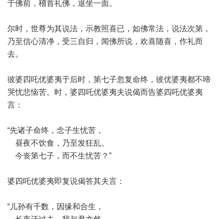
于佛前，稽首礼佛，退坐一面。
尔时，世尊为其说法，示教照喜已，如佛常法，说法次第，
乃至信心清净，受三自归，闻佛所说，欢喜随喜，作礼而
去。
彼婆四吒优婆夷于后时，第七子忽复命终，彼优婆夷都不啼
哭忧悲恼苦。时，婆四吒优婆夷夫说偈而告婆四吒优婆夷
言：
“先诸子命终，念子生忧苦，
昼夜不饮食，乃至发狂乱。
今丧第七子，而不生忧苦？”
婆四吒优婆夷即复说偈答其夫言：
“儿孙有千数，因缘和合生，