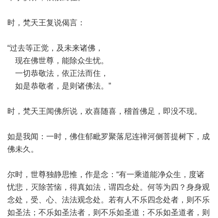
时，梵天王复说偈言：
“过去等正觉，及未来诸佛，
现在佛世尊，能除众生忧。
一切恭敬法，依正法而住，
如是恭敬者，是则诸佛法。”
时，梵天王闻佛所说，欢喜随喜，稽首佛足，即没不现。
如是我闻：一时，佛住郁毗罗聚落尼连禅河侧菩提树下，成
佛未久。
尔时，世尊独静思惟，作是念：“有一乘道能净众生，度诸
忧悲，灭除苦恼，得真如法，谓四念处。何等为四？身身观
念处，受、心、法法观念处。若有人不乐四念处者，则不乐
如圣法；不乐如圣法者，则不乐如圣道；不乐如圣道者，则