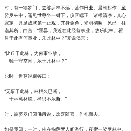
时，有一婆罗门，去娑罗林不远，营作田业。晨朝起作，至
娑罗林中，遥见世尊坐一树下，仪容端正，诸根清净，其心
寂定，具足成就第一止观，其身金色，光明彻照；见已，往
诣其所，白言：“瞿昙，我近在此经营事业，故乐此林。瞿
昙于此有何事业，乐此林中？”复说偈言：
“比丘于此林，为何事业故，
独一守空闲，乐于此林中？”
尔时，世尊说偈答曰：
“无事于此林，林根久已断，
于林离林脱，禅思不乐断。”
时，彼婆罗门闻佛所说，欢喜随喜，作礼而去。
如是我闻：一时，佛在拘萨罗人间游行，夜宿一娑罗林中。