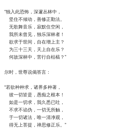
“独入此恐怖，深邃丛林中，
坚住不倾动，善修正勤法。
无歌舞音乐，寂默住空闲，
我所未曾见，独乐深林者！
欲求于世间，自在增上主？
为三十三天，天上自在乐？
何故深林中，苦行自枯槁？”
尔时，世尊说偈答言：
“若欲种种求，诸界多种著，
彼一切皆是，愚痴之根本！
如是一切求，我久悉已吐，
不求不谄伪，一切无所触，
于一切诸法，唯一清净观，
得无上菩提，禅思修正乐。”