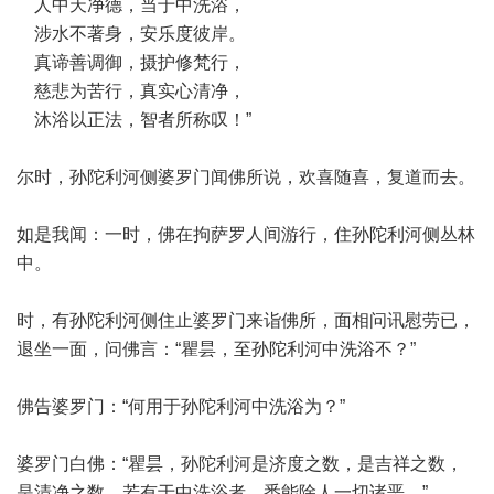
人中天净德，当于中洗浴，
涉水不著身，安乐度彼岸。
真谛善调御，摄护修梵行，
慈悲为苦行，真实心清净，
沐浴以正法，智者所称叹！”
尔时，孙陀利河侧婆罗门闻佛所说，欢喜随喜，复道而去。
如是我闻：一时，佛在拘萨罗人间游行，住孙陀利河侧丛林
中。
时，有孙陀利河侧住止婆罗门来诣佛所，面相问讯慰劳已，
退坐一面，问佛言：“瞿昙，至孙陀利河中洗浴不？”
佛告婆罗门：“何用于孙陀利河中洗浴为？”
婆罗门白佛：“瞿昙，孙陀利河是济度之数，是吉祥之数，
是清净之数。若有于中洗浴者，悉能除人一切诸恶。”