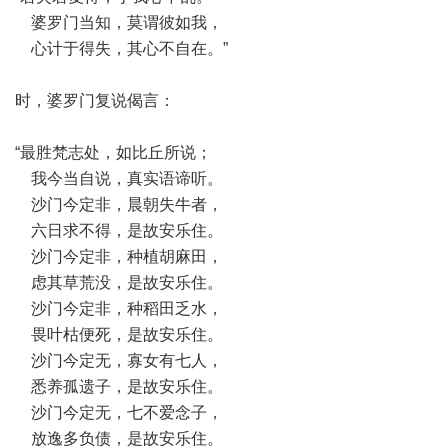
婆罗门当知，莫谓彼如我，
心计于得失，其心不自在。”
时，婆罗门复说偈言：
“最胜梵志处，如比丘所说；
我今当自说，真实语谛听。
沙门今定非，晨朝失牛者，
六日求不得，是故安乐住。
沙门今定非，种植胡麻田，
虑其草荒没，是故安乐住。
沙门今定非，种稻田乏水，
畏叶枯便死，是故安乐住。
沙门今定无，寡女有七人，
悉养孤遗子，是故安乐住。
沙门今定无，七不爱念子，
放逸多负债，是故安乐住。