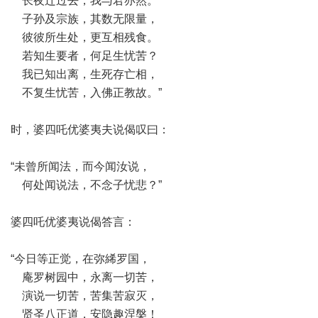
长夜迁过去，我与君亦然。
子孙及宗族，其数无限量，
彼彼所生处，更互相残食。
若知生要者，何足生忧苦？
我已知出离，生死存亡相，
不复生忧苦，入佛正教故。”
时，婆四吒优婆夷夫说偈叹曰：
“未曾所闻法，而今闻汝说，
何处闻说法，不念子忧悲？”
婆四吒优婆夷说偈答言：
“今日等正觉，在弥絺罗国，
庵罗树园中，永离一切苦，
演说一切苦，苦集苦寂灭，
贤圣八正道，安隐趣涅槃！