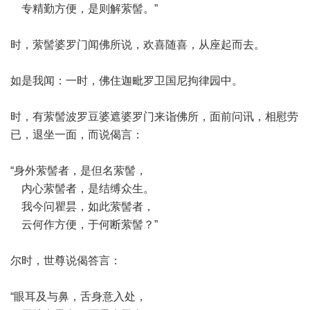
专精勤方便，是则解萦髻。”
时，萦髻婆罗门闻佛所说，欢喜随喜，从座起而去。
如是我闻：一时，佛住迦毗罗卫国尼拘律园中。
时，有萦髻波罗豆婆遮婆罗门来诣佛所，面前问讯，相慰劳
已，退坐一面，而说偈言：
“身外萦髻者，是但名萦髻，
内心萦髻者，是结缚众生。
我今问瞿昙，如此萦髻者，
云何作方便，于何断萦髻？”
尔时，世尊说偈答言：
“眼耳及与鼻，舌身意入处，