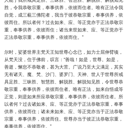
人能于我所戒具足胜、三昧胜、智慧胜、解脱胜、解脱知见
胜，令我恭敬宗重，奉事供养，依彼而住者。唯有正法令我
自觉，成三藐三佛陀者，我当于彼恭敬宗重，奉事供养，依
彼而住。所以者何？过去如来、应、等正觉亦于正法恭敬宗
重，奉事供养，依彼而住；诸当来世如来、应、等正觉亦于
正法恭敬宗重，奉事供养，依彼而住。”
尔时，娑婆世界主梵天王知世尊心念已，如力士屈伸臂顷，
从梵天没，住于佛前，叹言：“善哉！如是，世尊。如是，
善逝，懈怠不恭敬者，甚为大苦。广说乃至大义满足，其实
无有诸天、魔、梵、沙门、婆罗门、天神、世人于世尊所戒
具足胜、三昧胜、智慧胜、解脱胜、解脱知见胜，令世尊恭
敬宗重，奉事供养，依彼而住者。唯有正法，如来自悟成等
正觉，则是如来所应恭敬宗重，奉事供养，依彼而住者。所
以者何？过去诸如来、应、等正觉亦于正法恭敬宗重，奉事
供养，依彼而住；诸未来如来、应、等正觉亦当于正法恭敬
宗重，奉事供养，依彼而住。世尊亦当于彼正法恭敬宗重，
奉事供养，依彼而住。”