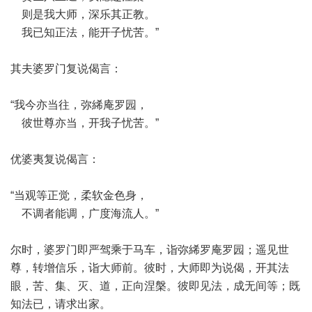
则是我大师，深乐其正教。
我已知正法，能开子忧苦。”
其夫婆罗门复说偈言：
“我今亦当往，弥絺庵罗园，
彼世尊亦当，开我子忧苦。”
优婆夷复说偈言：
“当观等正觉，柔软金色身，
不调者能调，广度海流人。”
尔时，婆罗门即严驾乘于马车，诣弥絺罗庵罗园；遥见世
尊，转增信乐，诣大师前。彼时，大师即为说偈，开其法
眼，苦、集、灭、道，正向涅槃。彼即见法，成无间等；既
知法已，请求出家。