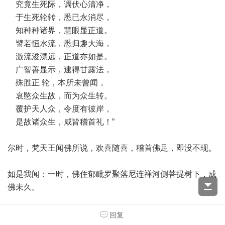
究竟生死际，调伏心清净，
于生死轮转，悉已永消尽，
知种种诸界，慧眼显正道。
譬若恒水流，悉归趣大海，
激流浚漂远，正道亦如是。
广智善显示，逮得甘露法，
殊胜正 轮，本所未曾闻，
哀愍众生故，而为众生转。
覆护天人众，令度有彼岸，
是故诸众生，咸皆稽首礼！”
尔时，梵天王闻佛所说，欢喜随喜，稽首佛足，即没不现。
如是我闻：一时，佛住郁毗罗聚落尼连禅河侧菩提树下，成
佛未久。
尔时，娑婆世界主梵天王绝妙色身，于后夜时来诣佛所，稽
回复