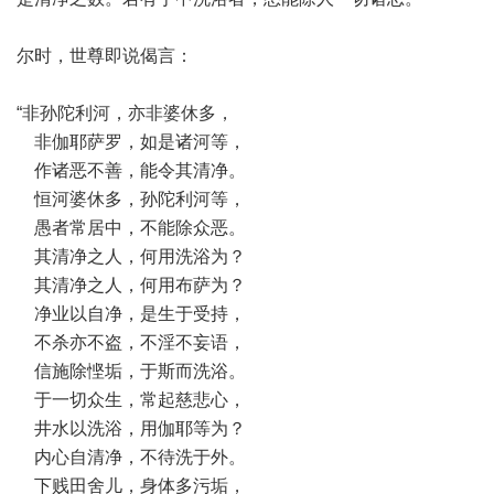
尔时，世尊即说偈言：
“非孙陀利河，亦非婆休多，
非伽耶萨罗，如是诸河等，
作诸恶不善，能令其清净。
恒河婆休多，孙陀利河等，
愚者常居中，不能除众恶。
其清净之人，何用洗浴为？
其清净之人，何用布萨为？
净业以自净，是生于受持，
不杀亦不盗，不淫不妄语，
信施除悭垢，于斯而洗浴。
于一切众生，常起慈悲心，
井水以洗浴，用伽耶等为？
内心自清净，不待洗于外。
下贱田舍儿，身体多污垢，