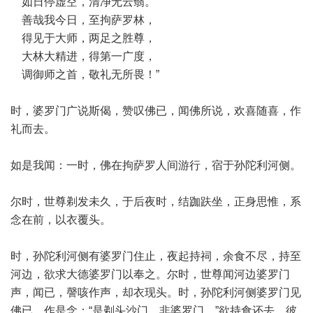
如日停虚空，清净无云翳。
善哉我今日，至拘萨罗林，
得见于大师，两足之胜尊，
大林大精进，得第一广度，
调御师之首，敬礼无所畏！”
时，婆罗门广说斯偈，赞叹佛已，闻佛所说，欢喜随喜，作
礼而去。
如是我闻：一时，佛在拘萨罗人间游行，宿于孙陀利河侧。
尔时，世尊剃发未久，于后夜时，结跏趺坐，正身思惟，系
念在前，以衣覆头。
时，孙陀利河侧有婆罗门住止，夜起持祠，余食不尽，持至
河边，欲求大德婆罗门以奉之。尔时，世尊闻河边婆罗门
声，闻已，謦咳作声，却衣现头。时，孙陀利河侧婆罗门见
佛已，作是念：“是剃头沙门，非婆罗门。”欲持食还去。彼