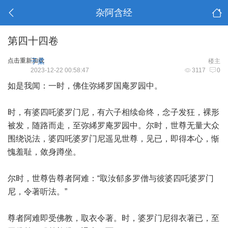
杂阿含经
第四十四卷
点击重新加载
子柔
楼主
2023-12-22 00:58:47
3117
0
如是我闻：一时，佛住弥絺罗国庵罗园中。
时，有婆四吒婆罗门尼，有六子相续命终，念子发狂，裸形
被发，随路而走，至弥絺罗庵罗园中。尔时，世尊无量大众
围绕说法，婆四吒婆罗门尼遥见世尊，见已，即得本心，惭
愧羞耻，敛身蹲坐。
尔时，世尊告尊者阿难：“取汝郁多罗僧与彼婆四吒婆罗门
尼，令著听法。”
尊者阿难即受佛教，取衣令著。时，婆罗门尼得衣著已，至