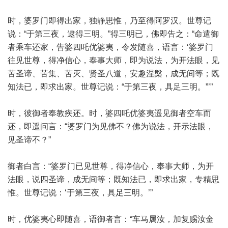
时，婆罗门即得出家，独静思惟，乃至得阿罗汉。世尊记
说：“于第三夜，逮得三明。”得三明已，佛即告之：“命遣御
者乘车还家，告婆四吒优婆夷，令发随喜，语言：‘婆罗门
往见世尊，得净信心，奉事大师，即为说法，为开法眼，见
苦圣谛、苦集、苦灭、贤圣八道，安趣涅槃，成无间等；既
知法已，即求出家。世尊记说：“于第三夜，具足三明。”’”
时，彼御者奉教疾还。时，婆四吒优婆夷遥见御者空车而
还，即遥问言：“婆罗门为见佛不？佛为说法，开示法眼，
见圣谛不？”
御者白言：“婆罗门已见世尊，得净信心，奉事大师，为开
法眼，说四圣谛，成无间等；既知法已，即求出家，专精思
惟。世尊记说：‘于第三夜，具足三明。’”
时，优婆夷心即随喜，语御者言：“车马属汝，加复赐汝金