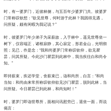
时，有一婆罗门，近彼林侧，与五百年少婆罗门共。彼婆罗
门常称叹钦想：“欲见世尊，何时游于此林？我因得见遇，
问所疑，颇有闲暇为我记说？”
时，彼婆罗门年少弟子为采薪故，入于林中，遥见世尊坐一
树下，仪容端正，诸根寂静，其心寂定，形若金山，光明彻
照；见已，作是念：“我和尚婆罗门常称叹钦仰，欲见瞿
昙，问其所疑。今此沙门瞿昙到此林中，我当疾往白和尚令
知。”
即持薪束，疾还学堂，舍薪束已，诣和尚所，白言：“和尚
当知：和尚由来常所称叹钦仰欲见沙门瞿昙，脱到此林，当
问所疑。今日瞿昙已到此林，和尚知时！”
时，婆罗门即诣世尊所，面相问讯慰劳已，退坐一面，而说
偈言：