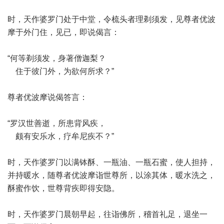
时，天作婆罗门处于中堂，令梳头者理剃须发，见尊者优波
摩于外门住，见已，即说偈言：
“何等剃须发，身著僧迦梨？
住于彼门外，为欲何所求？”
尊者优波摩说偈答言：
“罗汉世善逝，所患背风疾，
颇有安乐水，疗牟尼疾不？”
时，天作婆罗门以满钵酥、一瓶油、一瓶石蜜，使人担持，
并持暖水，随尊者优波摩诣世尊所，以涂其体，暖水洗之，
酥蜜作饮，世尊背疾即得安隐。
时，天作婆罗门晨朝早起，往诣佛所，稽首礼足，退坐一