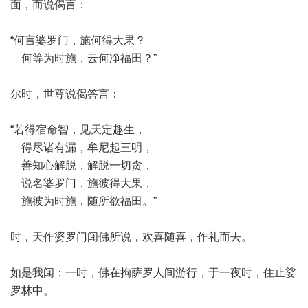
面，而说偈言：
“何言婆罗门，施何得大果？
何等为时施，云何净福田？”
尔时，世尊说偈答言：
“若得宿命智，见天定趣生，
得尽诸有漏，牟尼起三明，
善知心解脱，解脱一切贪，
说名婆罗门，施彼得大果，
施彼为时施，随所欲福田。”
时，天作婆罗门闻佛所说，欢喜随喜，作礼而去。
如是我闻：一时，佛在拘萨罗人间游行，于一夜时，住止娑
罗林中。