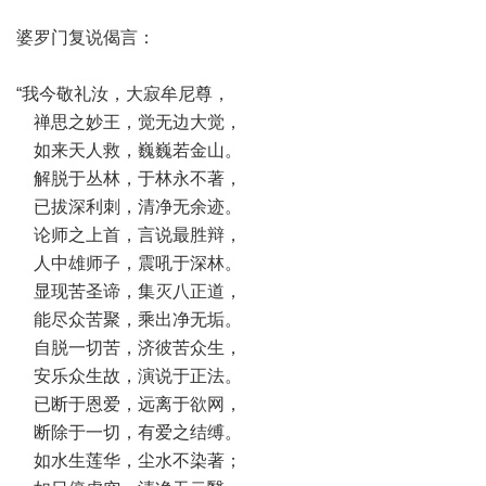
婆罗门复说偈言：
“我今敬礼汝，大寂牟尼尊，
禅思之妙王，觉无边大觉，
如来天人救，巍巍若金山。
解脱于丛林，于林永不著，
已拔深利刺，清净无余迹。
论师之上首，言说最胜辩，
人中雄师子，震吼于深林。
显现苦圣谛，集灭八正道，
能尽众苦聚，乘出净无垢。
自脱一切苦，济彼苦众生，
安乐众生故，演说于正法。
已断于恩爱，远离于欲网，
断除于一切，有爱之结缚。
如水生莲华，尘水不染著；