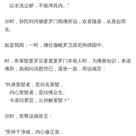
以水洗尘秽，不能净其内。”
尔时，孙陀利河侧婆罗门闻佛所说，欢喜随喜，从座起而
去。
如是我闻：一时，佛住迦毗罗卫国尼拘律园中。
时，有萦髻婆罗豆婆遮婆罗门本俗人时，为佛善知识，来诣
佛所，面相问讯慰劳已，退坐一面，而说偈言：
“外身萦髻者，是但名萦髻，
内心萦髻者，是结缚众生。
今请问瞿昙，云何解萦髻？”
尔时，世尊说偈答言：
“受持于净戒，内心修正觉，