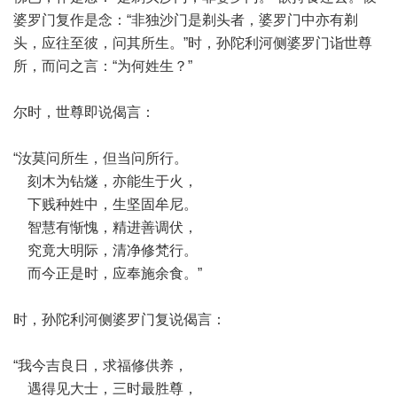
婆罗门复作是念：“非独沙门是剃头者，婆罗门中亦有剃
头，应往至彼，问其所生。”时，孙陀利河侧婆罗门诣世尊
所，而问之言：“为何姓生？”
尔时，世尊即说偈言：
“汝莫问所生，但当问所行。
刻木为钻燧，亦能生于火，
下贱种姓中，生坚固牟尼。
智慧有惭愧，精进善调伏，
究竟大明际，清净修梵行。
而今正是时，应奉施余食。”
时，孙陀利河侧婆罗门复说偈言：
“我今吉良日，求福修供养，
遇得见大士，三时最胜尊，