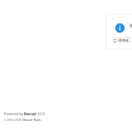
请稍候...
Powered by
Discuz!
X3.5
© 2001-2026
Discuz! Team
.