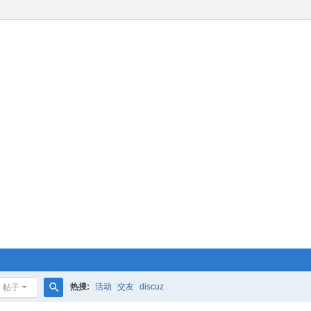
热搜:
活动
交友
discuz
帖子
搜