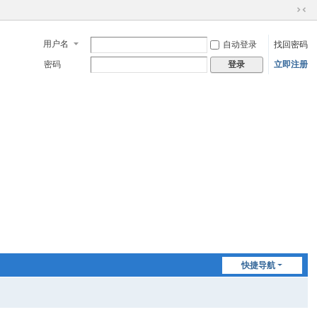
切
换
用户名
自动登录
找回密码
到
窄
密码
立即注册
登录
版
快捷导航