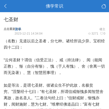
佛学常识
七圣财
点击重新加载
宽子
楼主
2023-12-21 14:34:04
3271
0
（名数）见道以后之圣者，分七种。诸经所说少异。宝积经
四十二曰：
“云何圣财？谓信（信受正法）、戒（持法律）、闻（能闻
正教）、惭（自分有惭）、愧（于人有愧）、舍（舍离一切
而无染著）、慧（智慧照事理），
如是等法，是谓七圣财。彼诸众生不护此故，名极贫
穷。”涅槃经十七曰：“有七圣财，所谓信戒惭愧多闻智慧舍
离故，故名圣人。”二卷法句经上曰：“信财戒财，惭愧亦
财，闻财施财，慧为七财。”维摩经佛道品曰：“富有七财