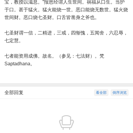
宝，教授以滋息。”报恩经谓人生世间。祸福从口生。当护
于口。甚于猛火。猛火能烧一世。恶口能烧无数世。猛火烧
世间财。恶口烧七圣财。口舌皆凿身之斧也。
七圣财谓一信，二精进，三戒，四惭愧，五闻舍，六忍辱，
七定慧。
七者能资用成佛。故名。（参见：七法财）。梵
Saptadhana。
全部回复
看全部
倒序浏览