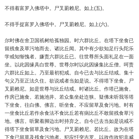
不得着富罗入佛塔中。尸叉罽赖尼。如上(五)。
不得手捉富罗入佛塔中。尸叉罽赖尼。如上(六)。
尔时佛在舍卫国祇树给孤独园。时六群比丘。在塔下坐食已
留残食及草污地而去。诸比丘闻。其中有少欲知足行头陀乐
学戒知惭愧者。嫌责六群比丘已。往世尊所头面礼足在一面
坐。以此因缘具白世尊。世尊尔时以此因缘集比丘僧。呵责
六群比丘如上。乃至最初犯戒。自今已去与比丘结戒。集十
句义乃至正法久住。欲说戒者当如是说。不得塔下坐食。尸
叉罽赖尼。如是世尊与比丘结戒。时诸比丘。作塔已施食。
作房已施食。若施池井。若众集坐处迮狭。疑佛未听我等塔
下坐食。往白佛。佛言。听坐食。不应留草及食污地。时有
一坐食比丘若作余食法不食比丘若有病比丘不敢留残食草污
地。佛言。听聚着脚边出时持弃之。自今已去当如是说戒不
得塔下坐食留草及食污地。尸叉罽赖尼。若比丘。故为在塔
下食已留草及残食污地者。犯应忏突吉罗。以故作故犯非威