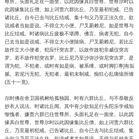
尊所。头面礼足在一面坐。以此因缘具白世尊。世尊尔时以
此因缘集比丘僧。如上诃责六群比丘。乃至最初犯戒。已告
诸比丘。自今已去与比丘结戒。集十句义乃至正法久住。欲
说戒者当如是说。不得立大小便。尸叉罽赖尼。如是世尊与
比丘结戒。时诸病比丘疲极不堪蹲。佛言。病者无犯。自今
已去当如是说戒。不得立大小便除病。尸叉罽赖尼。若比丘
故作立大小便者。犯应忏突吉罗。以故作故犯非威仪突吉
罗。若不故作犯突吉罗。比丘尼乃至沙弥沙弥尼突吉罗。是
谓为犯。不犯者。或时有如是病。被系缚。或时脚[專]有垢
腻。若泥污无犯。无犯者。最初未制戒。痴狂心乱痛恼所缠
(五十一竟)。
尔时佛在舍卫国祇树给孤独园。时有六群比丘。与不恭敬反
抄衣人说法。时诸比丘闻。其中有少欲知足行头陀乐学戒知
惭愧者。嫌责六群已往世尊所。头面礼足在一面坐。以此因
缘具白世尊。世尊尔时以此因缘集比丘僧。如上诃责六群比
丘。乃至最初犯戒。已告诸比丘。自今已去与比丘结戒。集
十句义乃至正法久住。欲说戒者当如是说。不得与反抄衣不