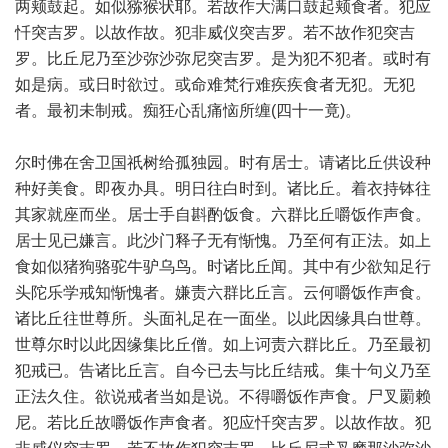
两颊鼓起。如似猕猴状耶。若故作大满口鼓起颊食者。犯应
忏突吉罗。以故作故。犯非威仪突吉罗。若不故作犯突吉
罗。比丘尼乃至沙弥沙弥尼突吉罗。是为犯不犯者。或时有
如是病。或日时欲过。或命难梵行难疾疾食者无犯。无犯
者。最初未制戒。痴狂心乱痛恼所缠(四十一竟)。
尔时佛在舍卫国祇树给孤独园。时有居士。请诸比丘供设种
种好美食。即夜办具。明日往白时到。诸比丘。着衣持钵往
其家就座而坐。居士手自斟酌饭食。六群比丘嚼饭作声食。
居士见已嫌言。此沙门释子无有惭愧。乃至何有正法。如上
食如似猪狗骆驼牛驴乌鸟。时诸比丘闻。其中有少欲知足行
头陀乐学戒知惭愧者。嫌责六群比丘言。云何嚼饭作声食。
诸比丘往世尊所。头面礼足在一面坐。以此因缘具白世尊。
世尊尔时以此因缘集比丘僧。如上诃责六群比丘。乃至最初
犯戒已。告诸比丘言。自今已去与比丘结戒。集十句义乃至
正法久住。欲说戒者当如是说。不得嚼饭作声食。尸叉罽赖
尼。若比丘故嚼饭作声食者。犯应忏突吉罗。以故作故。犯