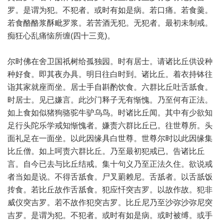
罗。是谓为犯。不犯者。或时有如是病。若口痛。若食羹。
若食酪酪浆酥毗罗浆。若苦酒无犯。无犯者。最初未制戒。
痴狂心乱痛恼所缠(四十三竟)。
尔时佛在舍卫国祇树给孤独园。时有居士。请诸比丘供设种
种好食。即其夜办具。明日往白时到。诸比丘。着衣持钵往
诣其家就座而坐。居士手自斟酌饮食。六群比丘吐舌舐食。
时居士。见已嫌言。此沙门释子无有惭愧。乃至何有正法。
如上食如似猪狗骆驼牛驴乌鸟。时诸比丘闻。其中有少欲知
足行头陀乐学戒知惭愧者。嫌责六群比丘已。往世尊所。头
面礼足在一面坐。以此因缘具白世尊。世尊尔时以此因缘集
比丘僧。如上呵责六群比丘。乃至最初犯戒已。告诸比丘
言。自今已去与比丘结戒。集十句义乃至正法久住。欲说戒
者当如是说。不得舌舐食。尸叉罽赖尼。舌舐者。以舌舐饭
抟食。若比丘故作舌舐食。犯应忏突吉罗。以故作故。犯非
威仪突吉罗。若不故作犯突吉罗。比丘尼乃至沙弥沙弥尼突
吉罗。是谓为犯。不犯者。或时有如是病。或时被缚。或手