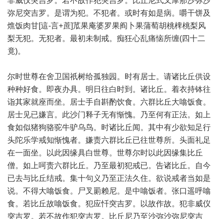
非威仪突吉罗。若不故作犯突吉罗。比丘尼式叉摩那沙弥沙
弥尼突吉罗。是谓为犯。不犯者。或时有如是病。嚼干饼及
燋饭肉甘[這-言+蔗]苽果庵婆罗果阎卜果蒲萄胡桃椑桃梨风
梨无犯。无犯者。最初未制戒。痴狂心乱痛恼所缠(四十二
竟)。
尔时世尊在舍卫国祇树给孤独园。时有居士。请诸比丘供设
种种好食。即夜办具。明日往白时到。诸比丘。着衣持钵往
诣其家就座而坐。居士手自斟酌饮食。六群比丘大噏饭食。
居士见已嫌言。此沙门释子无有惭愧。乃至何有正法。如上
食如似猪狗骆驼牛驴乌鸟。时诸比丘闻。其中有少欲知足行
头陀乐学戒知惭愧者。嫌责六群比丘已往世尊所。头面礼足
在一面坐。以此因缘具白世尊。世尊尔时以此因缘集比丘
僧。如上呵责六群比丘。乃至最初犯戒已。告诸比丘。自今
已去与比丘结戒。集十句义乃至正法久住。欲说戒者当如是
说。不得大噏饭食。尸叉罽赖尼。是中噏饭者。张口遥呼噏
食。若比丘故噏饭食。犯应忏突吉罗。以故作故。犯非威仪
突吉罗。若不故作犯突吉罗。比丘尼乃至沙弥沙弥尼突吉