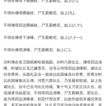
不得在佛塔下嚼杨枝。尸叉罽赖尼。如上(八)。
不得向佛塔嚼杨枝。尸叉罽赖尼。如上(九)。
不得佛塔四边嚼杨枝。尸叉罽赖尼。如上(八十)。
不得在佛塔下涕唾。尸叉罽赖尼。如上(八十一)。
不得向佛塔涕唾。尸叉罽赖尼。如上(二)。
尔时佛在舍卫国祇树给孤独园。尔时六群比丘。佛塔四边涕
唾。时诸比丘见已嫌责言。汝等云何塔四边涕唾耶。诸比丘
往世尊所。头面礼足在一面坐以此因缘具白世尊。世尊尔时
以此因缘集比丘僧。诃责六群比丘。乃至最初犯戒。如上告
诸比丘。自今已去与比丘结戒。集十句义乃至正法久住。欲
说戒者当如是说。不得塔四边涕唾。尸叉罽赖尼。若比丘。
故为塔四边涕唾者。犯应忏突吉罗。以故作故犯非威仪突吉
罗。若不故作犯突吉罗。比丘尼乃至沙弥沙弥尼突吉罗。是