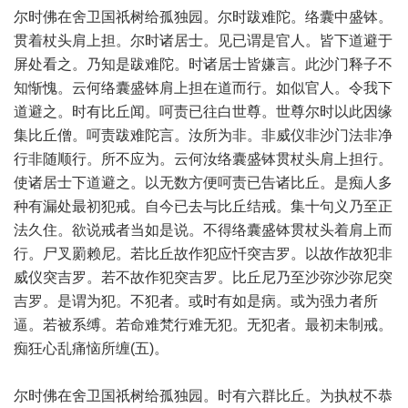
尔时佛在舍卫国祇树给孤独园。尔时跋难陀。络囊中盛钵。
贯着杖头肩上担。尔时诸居士。见已谓是官人。皆下道避于
屏处看之。乃知是跋难陀。时诸居士皆嫌言。此沙门释子不
知惭愧。云何络囊盛钵肩上担在道而行。如似官人。令我下
道避之。时有比丘闻。呵责已往白世尊。世尊尔时以此因缘
集比丘僧。呵责跋难陀言。汝所为非。非威仪非沙门法非净
行非随顺行。所不应为。云何汝络囊盛钵贯杖头肩上担行。
使诸居士下道避之。以无数方便呵责已告诸比丘。是痴人多
种有漏处最初犯戒。自今已去与比丘结戒。集十句义乃至正
法久住。欲说戒者当如是说。不得络囊盛钵贯杖头着肩上而
行。尸叉罽赖尼。若比丘故作犯应忏突吉罗。以故作故犯非
威仪突吉罗。若不故作犯突吉罗。比丘尼乃至沙弥沙弥尼突
吉罗。是谓为犯。不犯者。或时有如是病。或为强力者所
逼。若被系缚。若命难梵行难无犯。无犯者。最初未制戒。
痴狂心乱痛恼所缠(五)。
尔时佛在舍卫国祇树给孤独园。时有六群比丘。为执杖不恭