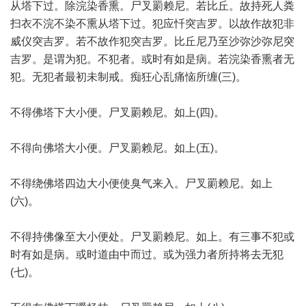
从塔下过。除浣染香熏。尸叉罽赖尼。若比丘。故持死人粪
扫衣不浣不染不熏从塔下过。犯应忏突吉罗。以故作故犯非
威仪突吉罗。若不故作犯突吉罗。比丘尼乃至沙弥沙弥尼突
吉罗。是谓为犯。不犯者。或时有如是病。若浣染香熏者无
犯。无犯者最初未制戒。痴狂心乱痛恼所缠(三)。
不得佛塔下大小便。尸叉罽赖尼。如上(四)。
不得向佛塔大小便。尸叉罽赖尼。如上(五)。
不得绕佛塔四边大小便使臭气来入。尸叉罽赖尼。如上
(六)。
不得持佛像至大小便处。尸叉罽赖尼。如上。有三事不犯或
时有如是病。或时道由中而过。或为强力者所持将去无犯
(七)。