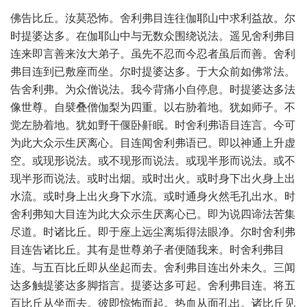
佛告比丘。汝莫恐怖。舍利弗目连往伽耶山中求利益故。尔
时提婆达多。在伽耶山中与无数众围绕说法。遥见舍利弗目
连来即言善来汝大弟子。虽先不忍而今忍者虽后而善。舍利
弗目连到已敷座而坐。尔时提婆达多。于大众前如佛常法。
告舍利弗。为众僧说法。我今背痛小自停息。时提婆达多法
像世尊。自襞叠僧伽梨为四重。以右胁着地。犹如师子。不
觉左胁着地。犹如野干偃卧鼾眠。时舍利弗语目连言。今可
为此大众示生厌离心。目连闻舍利弗语已。即以神通上升虚
空。或现形说法。或不现形而说法。或现半形而说法。或不
现半形而说法。或时出烟。或时出火。或时身下出火身上出
水流。或时身上出火身下水流。或时通身火然毛孔出水。时
舍利弗知大目连为此大众示生厌离心已。即为说四谛法苦集
尽道。时诸比丘。即于座上远尘离垢得法眼净。尔时舍利弗
目连告诸比丘。其有是世尊弟子者便随我来。时舍利弗目
连。与五百比丘即从坐起而去。舍利弗目连出外未久。三闻
达多触提婆达多脚指言。提婆达多可起。舍利弗目连。将五
百比丘从坐而去。彼即惊怖而起。热血从面孔出。诸比丘见