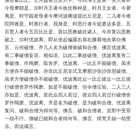
佛告诸比丘。王月益者岂异人乎。今白净王是第一夫人者即
今母摩耶是。尔时月王者今执仗释种是。时月王女者。今瞿
夷是。时守园老母者今摩诃波阇波提比丘尼是。二儿者今难
陀阿难是。时善行者。我身是。时恶行者今提婆达多是。五
百贾人者今五百比丘是。昔以恶教破此诸人。今亦复以恶教
破之。尔时优波离。即从坐起偏露右肩右膝着地合掌白佛
言。云何破僧。齐几人名为破僧谁破和合僧。佛言优波离。
有二事破僧妄语。相似语。以此二事故破僧。优波离复有二
事破僧。作羯磨。取舍罗。优波离。一比丘不能破僧。虽求
方便亦不能破僧。亦非比丘尼非式叉摩那沙弥沙弥尼破僧。
虽求方便破僧亦不能破僧。优波离此众一比丘彼众一比丘彼
行破僧舍罗作羯磨。如是不能破僧。但令僧尘垢。二人三人
亦如是。优波离。若此众四人若过。彼众四人若过行破僧舍
罗作羯磨。优波离。齐是名为破僧。是为破和合僧。优波离
复问。破和合僧为得何等。佛言。破和合僧者。泥犁中受罪
一劫不疗。僧破已能和合者得何等。佛言。得梵天福一劫受
乐。而说偈言。