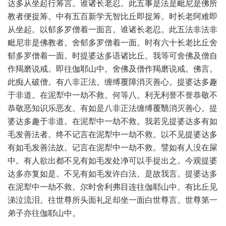
达多从坐起行筹言。谁诸长老忍。此五事是法是毗尼是佛所
教者便捉筹。中有五百新学无智比丘即捉筹。时长老阿难即
从坐起。以郁多罗僧着一面言。谁诸长老忍。此五法非法非
毗尼非是佛教者。舍郁多罗僧着一面。时有六十长老比丘舍
郁多罗僧着一面。时提婆达多语诸比丘。我等可舍佛及僧自
作羯磨说戒。即往伽耶山中。舍佛及僧作羯磨说戒。佛言。
此痴人破僧。有八非正法。缠缚覆障消灭善心。提婆达多趣
于非道。在泥犁中一劫不救。何等八。利无利誉不誉恭敬不
恭敬恶知识乐恶友。有如是八非正法缠缚覆翳消灭善心。提
婆达多趣于非道。在泥犁中一劫不救。我若见提婆达多有如
毛发善法者。终不记言在泥犁中一劫不救。以不见提婆达多
有如毛发善法故。记言在泥犁中一劫不救。譬如有人没在屎
中。有人欲出都不见有如毛发处净可以手捉出之。今观提婆
达多亦复如是。不见有如毛发许白法。是故我言。提婆达多
在泥犁中一劫不救。尔时舍利弗目连往伽耶山中。有比丘见
涕泣流泪。往世尊所头面礼足却坐一面白世尊言。世尊第一
弟子亦往伽耶山中。