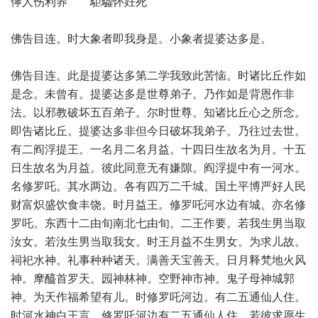
儜人伤利养 駏驉怀妊死
佛告目连。时大象者即我身是。小象者提婆达多是。
佛告目连。此是提婆达多第二学我致此苦恼。时诸比丘作如
是念。未曾有。提婆达多是世尊弟子。乃作如是背恩作非
法。以邪教破坏五百弟子。尔时世尊。知诸比丘心之所念。
即告诸比丘。提婆达多非但今日破坏我弟子。乃往过去世。
有二阎浮提王。一名月二名月益。十四日生故名为月。十五
日生故名为月益。彼此同意无有嫌隙。阎浮提中有一河水。
名修罗吒。其水两边。各有四万二千城。国土平博严好人民
财富炽盛饮食丰饶。时月益王。修罗吒河水边有城。亦名修
罗吒。东西十二由旬南北七由旬。二王作要。若我生男当取
汝女。若汝生男当取我女。时王月益不生男女。为求儿故。
祠祀水神。礼事种种诸天。满善天宝善天。日月释梵地火风
神。摩醯首罗天。园神林神。空野神市神。鬼子母神城郭
神。为天作福希望有儿。时修罗吒河边。有二五通仙人住。
时河水神白王言。修罗吒河边有二五通仙人住。若彼求愿生