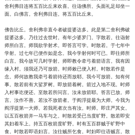
舍利弗目连将五百比丘来欢喜。往诣佛所。头面礼足却坐一
面。白佛言。舍利弗目连。将五百比丘来。
佛告比丘。舍利弗非直今者破提婆达多。此是第二舍利弗破
提婆达多。乃往过去世时。有年少婆罗门。字散若。往诣射
师所白言。师我欲学射术。即答言可学。时散若。于七年中
学射。过七年已便作如是念。我今学射何时可已。即往师所
白言。我今故可几时学射。师即教令牵弓着箭语言。我有因
缘入村。须我还乃可放箭。时师敕已便入村。时散若作是
念。师何故教我牵弓着箭待还而放耶。我今可放箭。知有何
事。散若前有大娑罗树。即放箭着树。箭过入地不现。时师
入村事讫便还。至散若所问言。汝未放箭耶。答言已放。师
言。汝作不善。若汝不放箭者。于阎浮提最为大师。今我为
阎浮提第一大师。若我死者次当有汝。时师。即庄严其女。
以五百枚箭并一马车与之。时散若受已当度旷野。散若即安
其妇着车上。持五百枚箭度旷野。时有五百群贼于旷野中
食。时散若即语妇言。汝往贼所乞食。时妇即往语贼言。散