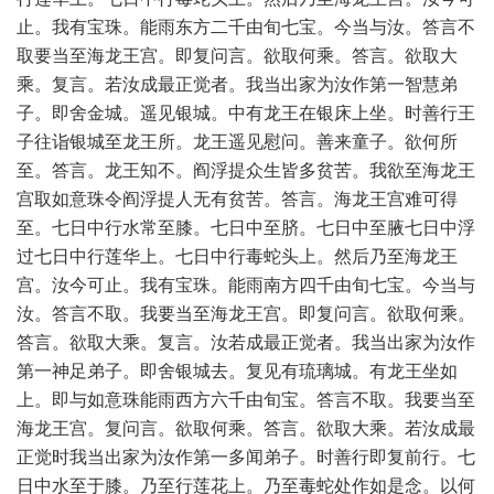
止。我有宝珠。能雨东方二千由旬七宝。今当与汝。答言不
取要当至海龙王宫。即复问言。欲取何乘。答言。欲取大
乘。复言。若汝成最正觉者。我当出家为汝作第一智慧弟
子。即舍金城。遥见银城。中有龙王在银床上坐。时善行王
子往诣银城至龙王所。龙王遥见慰问。善来童子。欲何所
至。答言。龙王知不。阎浮提众生皆多贫苦。我欲至海龙王
宫取如意珠令阎浮提人无有贫苦。答言。海龙王宫难可得
至。七日中行水常至膝。七日中至脐。七日中至腋七日中浮
过七日中行莲华上。七日中行毒蛇头上。然后乃至海龙王
宫。汝今可止。我有宝珠。能雨南方四千由旬七宝。今当与
汝。答言不取。我要当至海龙王宫。即复问言。欲取何乘。
答言。欲取大乘。复言。汝若成最正觉者。我当出家为汝作
第一神足弟子。即舍银城去。复见有琉璃城。有龙王坐如
上。即与如意珠能雨西方六千由旬宝。答言不取。我要当至
海龙王宫。复问言。欲取何乘。答言。欲取大乘。若汝成最
正觉时我当出家为汝作第一多闻弟子。时善行即复前行。七
日中水至于膝。乃至行莲花上。乃至毒蛇处作如是念。以何