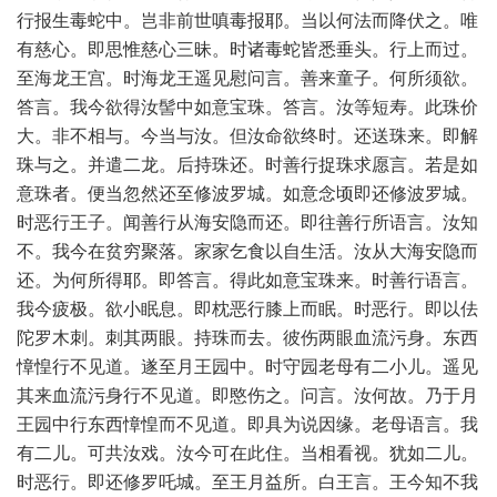
行报生毒蛇中。岂非前世嗔毒报耶。当以何法而降伏之。唯
有慈心。即思惟慈心三昧。时诸毒蛇皆悉垂头。行上而过。
至海龙王宫。时海龙王遥见慰问言。善来童子。何所须欲。
答言。我今欲得汝髻中如意宝珠。答言。汝等短寿。此珠价
大。非不相与。今当与汝。但汝命欲终时。还送珠来。即解
珠与之。并遣二龙。后持珠还。时善行捉珠求愿言。若是如
意珠者。便当忽然还至修波罗城。如意念顷即还修波罗城。
时恶行王子。闻善行从海安隐而还。即往善行所语言。汝知
不。我今在贫穷聚落。家家乞食以自生活。汝从大海安隐而
还。为何所得耶。即答言。得此如意宝珠来。时善行语言。
我今疲极。欲小眠息。即枕恶行膝上而眠。时恶行。即以佉
陀罗木刺。刺其两眼。持珠而去。彼伤两眼血流污身。东西
慞惶行不见道。遂至月王园中。时守园老母有二小儿。遥见
其来血流污身行不见道。即愍伤之。问言。汝何故。乃于月
王园中行东西慞惶而不见道。即具为说因缘。老母语言。我
有二儿。可共汝戏。汝今可在此住。当相看视。犹如二儿。
时恶行。即还修罗吒城。至王月益所。白王言。王今知不我