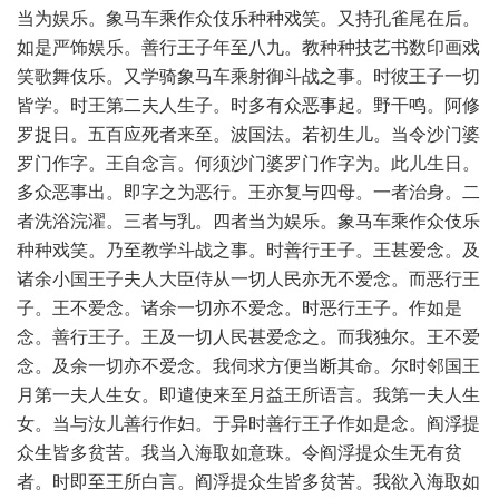
当为娱乐。象马车乘作众伎乐种种戏笑。又持孔雀尾在后。
如是严饰娱乐。善行王子年至八九。教种种技艺书数印画戏
笑歌舞伎乐。又学骑象马车乘射御斗战之事。时彼王子一切
皆学。时王第二夫人生子。时多有众恶事起。野干鸣。阿修
罗捉日。五百应死者来至。波国法。若初生儿。当令沙门婆
罗门作字。王自念言。何须沙门婆罗门作字为。此儿生日。
多众恶事出。即字之为恶行。王亦复与四母。一者治身。二
者洗浴浣濯。三者与乳。四者当为娱乐。象马车乘作众伎乐
种种戏笑。乃至教学斗战之事。时善行王子。王甚爱念。及
诸余小国王子夫人大臣侍从一切人民亦无不爱念。而恶行王
子。王不爱念。诸余一切亦不爱念。时恶行王子。作如是
念。善行王子。王及一切人民甚爱念之。而我独尔。王不爱
念。及余一切亦不爱念。我伺求方便当断其命。尔时邻国王
月第一夫人生女。即遣使来至月益王所语言。我第一夫人生
女。当与汝儿善行作妇。于异时善行王子作如是念。阎浮提
众生皆多贫苦。我当入海取如意珠。令阎浮提众生无有贫
者。时即至王所白言。阎浮提众生皆多贫苦。我欲入海取如