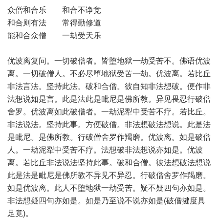
众僧和合乐 和合不诤竞
和合则有法 常得勤修道
能和合众僧 一劫受天乐
优波离复问。一切破僧者。皆堕地狱一劫受苦不。佛语优波
离。一切破僧人。不必尽堕地狱受苦一劫。优波离。若比丘
非法言法。坚持此法。破和合僧。彼自知非法想破。便作非
法想说如是言。此是法此是毗尼是佛所教。异见畏忍行破僧
舍罗。优波离如此破僧者。一劫泥犁中受苦不疗。若比丘。
非法说法。坚持此事。方便破僧。非法想破法想说。此是法
是毗尼。是佛所教。行破僧舍罗作羯磨。优波离。如是破僧
人。一劫泥犁中受苦不疗。法想破非法想说亦如是。优波
离。若比丘非法说法坚持此事。破和合僧。彼法想破法想说
此是法是毗尼是佛所教不异见不异忍。行破僧舍罗作羯磨。
如是优波离。此人不堕地狱一劫受苦。疑不疑四句亦如是。
非法想疑四句亦如是。如是乃至说不说亦如是(破僧揵度具
足竟)。