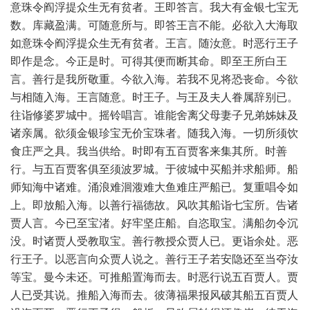
意珠令阎浮提众生无有贫者。王即答言。我大有金银七宝无
数。库藏盈满。可随意所与。即答王言不能。必欲入大海取
如意珠令阎浮提众生无有贫者。王言。随汝意。时恶行王子
即作是念。今正是时。可得其便而断其命。即至王所白王
言。善行是我所敬重。今欲入海。若我不见将恐丧命。今欲
与相随入海。王言随意。时王子。与王及夫人眷属辞别已。
往诣修婆罗城中。摇铃唱言。谁能舍离父母妻子兄弟姊妹及
诸亲属。欲须金银珍宝无价宝珠者。随我入海。一切所须饮
食庄严之具。我当供给。时即有五百贾客来集其所。时善
行。与五百贾客俱至须波罗城。于彼城中买船并求船师。船
师知海中诸难。涌浪难洄澓难大鱼难庄严船已。复重唱令如
上。即放船入海。以善行福德故。风吹其船诣七宝所。告诸
贾人言。今已至宝渚。好牢坚庄船。自恣取宝。满船勿令沉
没。时诸贾人受教取宝。善行教授众贾人已。更诣余处。恶
行王子。以恶言向众贾人说之。善行王子若安隐还至当夺汝
等宝。曼今未还。可推船置海而去。时恶行说五百贾人。贾
人已受其说。推船入海而去。彼薄福果报风破其船五百贾人