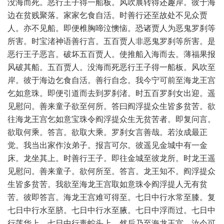
没海而死。恶行王子得一船板。风吹展转得还趣岸。彼于海
边在贫贱聚落。家家乞食自活。时善行还至故处不见众贾
人。亦不见船。即便椎胸啼泣懊恼。恐诸贾人为恶鬼罗刹等
所害。时宝渚神语善行言。五百贾人非恶鬼罗刹等所害。是
恶行王子恶言。破坏五百贾人。使推船入海而去。薄福果报
风破其船。五百贾人。没海而死恶行王子得一船板。风吹至
岸。彼于海边乞食自活。善行自念。我今宁可前至海龙王宫
乞如意珠。即便引道而去到罗刹渚。时五百罗刹女出迎。遥
见慰问。善来童子欲至何所。答曰阎浮提众生皆多贫苦。欲
往海龙王宫乞如意宝珠令阎浮提众生无贫苦者。即复问言。
欲取何乘。答言。欲取大乘。罗刹女言善哉。若汝成最正
觉。我当出家作汝弟子。报言可尔。彼遥见金城中有一金
床。龙坐其上。时善行王子。即往金城至彼龙所。时龙王遥
见慰问。善来童子。欲何所至。答言。龙王知不。阎浮提众
生皆多贫苦。我欲至海龙王宫取如意珠令阎浮提人无有贫
苦。彼即答言。海龙王宫难可得至。七日中行水常至膝。复
七日中行水至脐。七日中行水至腋。七日中浮而过。七日中
行莲华上。七日中行毒蛇头上。然后乃至海龙王宫。汝今可