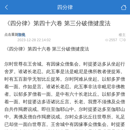
四分律
《四分律》第四十六卷 第三分破僧揵度法
点击重新加载
阳光
楼主
2023-12-28 22:14:02
2557
0
《四分律》第四十六卷 第三分破僧揵度法
尔时世尊在王舍城。有因缘众僧集会。时提婆达多从坐起行
舍罗。谁诸长老忍。此五事是法是毗尼是佛所教者便捉筹。
时有五百新学无智比丘捉筹。尔时阿难从坐起。以郁多罗僧
着一面。作如是言。谁诸长老忍。此五事非法非毗尼非佛教
者。以郁多罗僧着一面。是中有六十长老比丘。以郁多罗僧
着一面。时提婆达多语诸比丘言。长老。我曹不须佛及众僧
自共作羯磨说戒。即往至伽耶山中。尔时提婆达多至伽耶山
中。离佛及僧自作羯磨说戒。尔时众多比丘往世尊所。礼足
已却坐一面白世尊言。王舍城中有因缘事众僧集会。时提婆