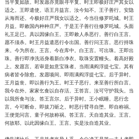
当平复如故。时发愿亦竟眼寻平复。时王即极好庄严其女以
适之。王即遣使。语王月益言。汝今知不。王子善行。安隐
从海而还。今极好庄严我女以适之。今当往修罗吒城。时王
月益。即敕国内种种庄严。于是王子善行往修罗吒城。头面
礼王足已。具以因缘白王。王即敕人杀恶行。善行白王言。
愿不须杀。时王月益遣恶行令出国。善行问王言。恶行持珠
来。今为所在。王言。今在库中。白王言。可出珠。王即出
珠。善行即净洗浴身着新白净衣。取珠安置幢头。着高好殿
上。发愿言。若审是如意宝珠者。当雨满阎浮提七宝。其有
病者皆令除愈。发愿顷间。即雨满阎浮提七宝。后于异时。
王月益丧。即以善行为王。时王子恶行。来至善行所白言。
我今在外。家家乞食以自存活。王答言。汝可守护我头。当
以我所食与汝。答王言尔。后于异时。王小眠睡。恶行念
言。今可断命。即拔刀斫之。时恶行臂寻自堕。即自称祸。
王便觉问言。童子何故称祸。答王言。天自造其业。王言。
何故耶。以此因缘白王。王言。实是汝自造其业。