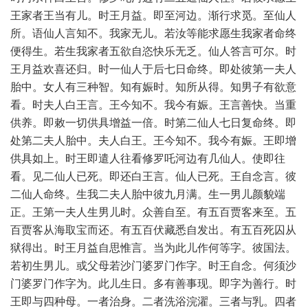
王家者王当有儿。时王月益。即至河边。渐行求觅。至仙人
所。语仙人言知不。我家无儿。若汝等能求愿生我家者命终
便得生。若生我家者五欲自恣快乐无乏。仙人答言可尔。时
王月益欢喜还归。时一仙人于后七日命终。即处彼第一夫人
胎中。女人有三种智。知有娠时。知所从得。知男子有欲意
看。时夫人白王言。王今知不。我今有娠。王言善快。当重
供养。即敕一切供具增益一倍。时第二仙人七日复命终。即
处第二夫人胎中。夫人白王。王今知不。我今有娠。王即增
供具如上。时王即遣人往看修罗吒河边有几仙人。使即往
看。见二仙人已死。即还白王言。仙人已死。王自念言。彼
二仙人命终。生我二夫人胎中彼九月满。生一男儿颜貌端
正。王第一夫人生男儿时。众善自至。有五百贾客来至。五
百贾客从海取宝而还。有五百伏藏悉自发出。有五百死囚从
狱得出。时王月益自思惟言。当为此儿作何等字。彼国法。
若初生男儿。或父母若沙门婆罗门作字。时王自念。何须沙
门婆罗门作字为。此儿生日。多有善事现。即字为善行。时
王即与四种母。一者治身。二者洗浴浣濯。三者与乳。四者