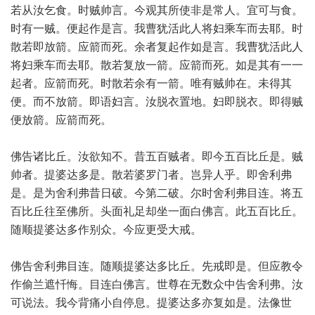
若从汝乞食。时贼帅言。今观其所使非是常人。宜可与食。
时有一贼。便起作是言。我曹犹活此人将妇乘车而去耶。时
散若即放箭。应箭而死。余者复起作如是言。我曹犹活此人
将妇乘车而去耶。散若复放一箭。应箭而死。如是其有一一
起者。应箭而死。时散若余有一箭。唯有贼帅在。未得其
便。而不放箭。即语妇言。汝脱衣置地。妇即脱衣。即得贼
便放箭。应箭而死。
佛告诸比丘。汝欲知不。昔五百贼者。即今五百比丘是。贼
帅者。提婆达多是。散若婆罗门者。岂异人乎。即舍利弗
是。是为舍利弗昔日破。今第二破。尔时舍利弗目连。将五
百比丘往至佛所。头面礼足却坐一面白佛言。此五百比丘。
随顺提婆达多作别众。今应更受大戒。
佛告舍利弗目连。随顺提婆达多比丘。先戒即是。但应教令
作偷兰遮忏悔。目连白佛言。世尊在无数众中告舍利弗。汝
可说法。我今背痛小自停息。提婆达多亦复如是。法像世