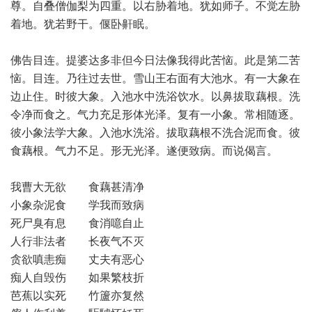
尊。自叠僧伽梨为四重。以右胁着地。犹如师子。不觉左胁
着地。犹若野干。偃卧鼾眠。
佛告目连。提婆达多非但今日法像我得此苦恼。此是第二苦
恼。目连。乃往过去世。雪山王右面有大池水。有一大象在
边止住。时彼大象。入池水中洗浴饮水。以鼻拔取藕根。洗
令净而食之。气力充足形体光泽。复有一小象。常相随逐。
彼小象法学大象。入池水洗浴。拔取藕根不洗合泥而食。彼
食藕根。气力不足。形无光泽。遂便致病。而说偈言。
我曹大无欲 食藕甚清净
小象杂泥食 学我而致病
死尸臭有息 食消噫自止
人行非法者 长夜气不灭
贪欲嗔恚痴 丈夫有恶心
痴人自毁伤 如果繁枝折
芭蕉以实死 竹籚亦复然