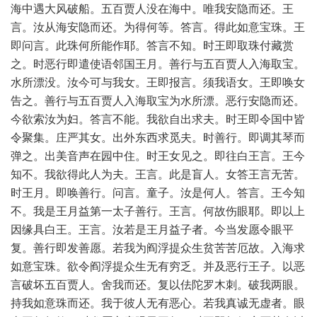
海中遇大风破船。五百贾人没在海中。唯我安隐而还。王
言。汝从海安隐而还。为得何等。答言。得此如意宝珠。王
即问言。此珠何所能作耶。答言不知。时王即取珠付藏赏
之。时恶行即遣使语邻国王月。善行与五百贾人入海取宝。
水所漂没。汝今可与我女。王即报言。须我语女。王即唤女
告之。善行与五百贾人入海取宝为水所漂。恶行安隐而还。
今欲索汝为妇。答言不能。我欲自出求夫。时王即令国中皆
令聚集。庄严其女。出外东西求觅夫。时善行。即调其琴而
弹之。出美音声在园中住。时王女见之。即往白王言。王今
知不。我欲得此人为夫。王言。此是盲人。女答王言无苦。
时王月。即唤善行。问言。童子。汝是何人。答言。王今知
不。我是王月益第一太子善行。王言。何故伤眼耶。即以上
因缘具白王。王言。汝若是王月益子者。今当发愿令眼平
复。善行即发善愿。若我为阎浮提众生贫苦苦厄故。入海求
如意宝珠。欲令阎浮提众生无有穷乏。并及恶行王子。以恶
言破坏五百贾人。舍我而还。复以佉陀罗木刺。破我两眼。
持我如意珠而还。我于彼人无有恶心。若我真诚无虚者。眼