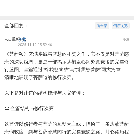
全部回复
看全部
倒序浏览
1
点击重新加载
子柔
沙发
2025-11-13 15:52:46
《菩萨颂》充满虔诚与智慧的礼赞之作，它不仅是对菩萨慈
悲的深切感恩，更是一部揭示从初发心到究竟觉悟的完整修
行蓝图。全篇通过“怜我慈菩萨”与“觉我慈菩萨”两大篇章，
清晰地展现了菩萨道的修行次第。
以下是对此诗的结构梳理与法义解读：
📜 全篇结构与修行次第
这首诗以修行者与菩萨的互动为主线，描绘了一条从蒙菩萨
悲悯救度，到与菩萨智慧同行的完整觉醒之路。其心路历程