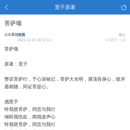
宽子原著
菩萨颂
点击重新加载
阳光
楼主
2023-12-21 16:12:13
3277
1
菩萨颂
原著：宽子
赞叹菩萨行，于心深铭记，菩萨大光明，灌顶吾身心，彼岸
愿相随，同证菩提心。
感恩于
怜我慈菩萨，同悲与我行
倾听我忧处，闻我道声心
怜我慈菩萨，同悲与我行