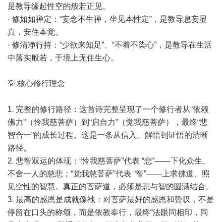
是教导缘起性空的般若正见。
· 修如如禅定：“妄念不生禅，坐见本性定”，是教导息妄显
真，安住本觉。
· 修清净行持：“少欲来知足”、“不着不染心”，是教导在生活
中落实般若，于境上无住生心。
💡 核心修行理念
1. 完整的修行路径：这首诗完整呈现了一个修行者从“依赖
佛力”（怜我慈菩萨）到“启自力”（觉我慈菩萨），最终“悲
智合一”的成长过程。这是一条从信入、解悟到证悟的清晰
路径。
2. 悲智双运的体现：“怜我慈菩萨”代表 “悲”——下化众生、
不舍一人的慈悲；“觉我慈菩萨”代表 “智”——上求佛道、照
见空性的智慧。真正的菩萨道，必须是悲与智的圆满结合。
3. 最高的感恩是成就像祂：对菩萨最好的感恩和赞叹，不是
停留在口头的称颂，而是依教奉行，最终“法眼同相印，同