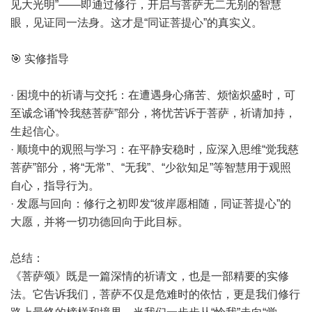
见大光明”——即通过修行，开启与菩萨无二无别的智慧
眼，见证同一法身。这才是“同证菩提心”的真实义。
🎯 实修指导
· 困境中的祈请与交托：在遭遇身心痛苦、烦恼炽盛时，可
至诚念诵“怜我慈菩萨”部分，将忧苦诉于菩萨，祈请加持，
生起信心。
· 顺境中的观照与学习：在平静安稳时，应深入思维“觉我慈
菩萨”部分，将“无常”、“无我”、“少欲知足”等智慧用于观照
自心，指导行为。
· 发愿与回向：修行之初即发“彼岸愿相随，同证菩提心”的
大愿，并将一切功德回向于此目标。
总结：
《菩萨颂》既是一篇深情的祈请文，也是一部精要的实修
法。它告诉我们，菩萨不仅是危难时的依怙，更是我们修行