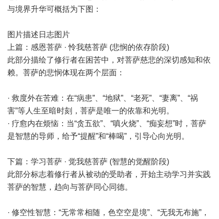
与境界升华可概括为下图：
图片描述日志图片
上篇：感恩菩萨 · 怜我慈菩萨 (悲悯的依存阶段)
此部分描绘了修行者在困苦中，对菩萨慈悲的深切感知和依
赖。菩萨的悲悯体现在两个层面：
· 救度外在苦难：在“病患”、“地狱”、“老死”、“妻离”、“祸
害”等人生至暗时刻，菩萨是唯一的依靠和光明。
· 疗愈内在烦恼：当“贪五欲”、“嗔火烧”、“痴妄想”时，菩萨
是智慧的导师，给予“提醒”和“棒喝”，引导心向光明。
下篇：学习菩萨 · 觉我慈菩萨 (智慧的觉醒阶段)
此部分标志着修行者从被动的受助者，开始主动学习并实践
菩萨的智慧，趋向与菩萨同心同德。
· 修空性智慧：“无常常相随，色空空是境”、“无我无布施”，