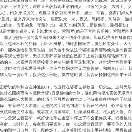
应该以宰相身得度的，观世音菩萨就现出宰相身来为他说法。应该以婆罗
女居士身得度的，观世音菩萨就现出家的僧人、出家的女众、男居士、女居
门女人)，妇女身得度的，观世音菩萨就现出长者、居士、宰官、婆罗门妇女
个童男、童女身来为他说法。应该以天、龙、夜叉、乾闼婆、阿修罗、迦
天上的龙、海里的龙、守藏的龙)、夜叉(也叫药叉，是捷疾鬼，跑得很快)
(就是大鹏金翅鸟，它专以龙为食)、紧那罗(他是玉帝的音乐神，紧那罗的
类)、非人(是指一切的畜生等)身来为这一切众生说法。应该以护法神身得
以上这样种种的功德，用种种身形，到许多国家去，度脱所有众生。因为
畏惧)，能布施给你没有畏惧，因为这个缘故这个娑婆世界都称他为施无畏
供养观世音菩萨，无尽意菩萨即刻就把自己脖子上戴的宝珠璎珞解下来，
德的人，求观世音菩萨接受这种法的供养宝珠和璎珞。这时观世音菩萨不
。这时佛告诉观世音菩萨：你应当怜悯这位无尽意菩萨，和四众(比丘、
非人等一切众生，接受这供养吧。就在这时观世音菩萨怜悯这四众弟子以
。
面所说的种种自在神通妙力，他游行在娑婆世界救度一切众生。这时无尽
以什么因缘而名叫观世音呢?具足妙相的世尊，佛也用句偈来回答无尽意
那么深的宏大誓愿，他经历了不可思议的大劫，他侍奉很多很多的千亿佛
德，有善根的人才能听见他的名字能见到观世音菩萨的画相，心里念念不
火坑就会变成水池。或者在大海里漂流，巨海里有毒龙、吃人的大鱼、许
一心念观世音菩萨，就好像太阳在虚空中停止了不会把你跌坏。或者被恶
夺命、劫财的人，各拿着刀要害你，你一心念观世音菩萨，要害你的人就
头的那把刀自然一段一段的坏了。或者关到监狱戴上手铐脚镣，手脚被戴