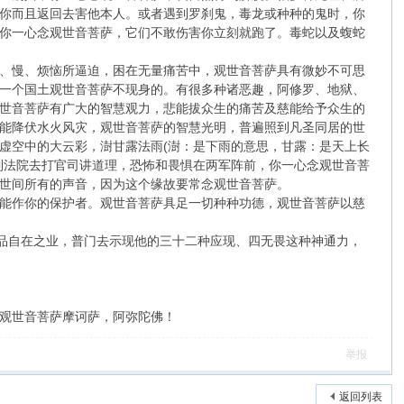
害你而且返回去害他本人。或者遇到罗刹鬼，毒龙或种种的鬼时，你
你一心念观世音菩萨，它们不敢伤害你立刻就跑了。毒蛇以及蝮蛇
、慢、烦恼所逼迫，困在无量痛苦中，观世音菩萨具有微妙不可思
一个国土观世音菩萨不现身的。有很多种诸恶趣，阿修罗、地狱、
世音菩萨有广大的智慧观力，悲能拔众生的痛苦及慈能给予众生的
能降伏水火风灾，观世音菩萨的智慧光明，普遍照到凡圣同居的世
虚空中的大云彩，澍甘露法雨(澍：是下雨的意思，甘露：是天上长
到法院去打官司讲道理，恐怖和畏惧在两军阵前，你一心念观世音菩
世间所有的声音，因为这个缘故要常念观世音菩萨。
能作你的保护者。观世音菩萨具足一切种种功德，观世音菩萨以慈
门品自在之业，普门去示现他的三十二种应现、四无畏这种神通力，
观世音菩萨摩诃萨，阿弥陀佛！
举报
返回列表