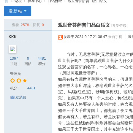
»
论坛
›
禅净中心
›
白话佛经
›
观世音菩萨普门品白话文
禅
发新帖
净
观世音菩萨普门品白话文
查看:
2578
|
回复:
0
[复制链接]
中
心
KKK
发表于 2024-9-17 21:38:47
来自手机
|
显
当时，无尽意菩萨(无尽意是渡众生的
1367
0
4481
世音菩萨呢?（简单说观世音菩萨为什么
主题
回帖
积分
这观世音菩萨的名字，一心称名。一心念
（所以叫观世音菩萨）。
管理员
如果有持念观世音菩萨名号的人，假设困
如果被大水所漂流，称念观世音菩萨的名号
积分
4481
宝)、玛瑙(红色宝)、珊瑚(像树枝)、
发消息
鬼)。如果其中只有一个人发心，称念观
如果又有人将要被人杀害的时候，称念观
如果三千大千世界国土，都充满了夜叉鬼
假设再有人，若是有罪、若是没有罪(无
号，这些杻械枷锁种种刑具都会自然断坏
如果三千大千世界国土，其中充满许多怨