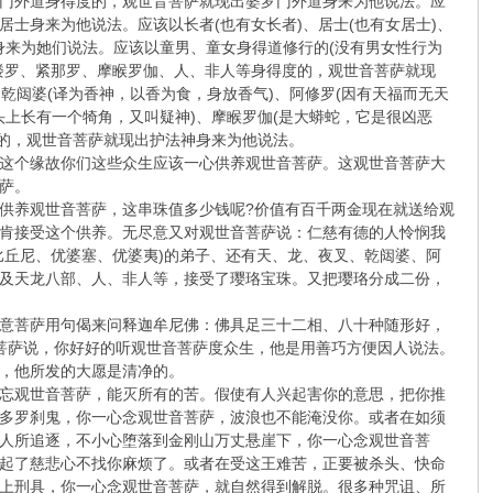
门外道身得度的，观世音菩萨就现出婆罗门外道身来为他说法。应
士身来为他说法。应该以长者(也有女长者)、居士(也有女居士)、
身来为她们说法。应该以童男、童女身得道修行的(没有男女性行为
楼罗、紧那罗、摩睺罗伽、人、非人等身得度的，观世音菩萨就现
、乾闼婆(译为香神，以香为食，身放香气)、阿修罗(因有天福而无天
头上长有一个犄角，又叫疑神)、摩睺罗伽(是大蟒蛇，它是很凶恶
度的，观世音菩萨就现出护法神身来为他说法。
这个缘故你们这些众生应该一心供养观世音菩萨。这观世音菩萨大
菩萨。
供养观世音菩萨，这串珠值多少钱呢?价值有百千两金现在就送给观
肯接受这个供养。无尽意又对观世音菩萨说：仁慈有德的人怜悯我
比丘尼、优婆塞、优婆夷)的弟子、还有天、龙、夜叉、乾闼婆、阿
及天龙八部、人、非人等，接受了璎珞宝珠。又把璎珞分成二份，
意菩萨用句偈来问释迦牟尼佛：佛具足三十二相、八十种随形好，
菩萨说，你好好的听观世音菩萨度众生，他是用善巧方便因人说法。
，他所发的大愿是清净的。
忘观世音菩萨，能灭所有的苦。假使有人兴起害你的意思，把你推
多罗刹鬼，你一心念观世音菩萨，波浪也不能淹没你。或者在如须
人所追逐，不小心堕落到金刚山万丈悬崖下，你一心念观世音菩
起了慈悲心不找你麻烦了。或者在受这王难苦，正要被杀头、快命
上刑具，你一心念观世音菩萨，就自然得到解脱。很多种咒诅、所