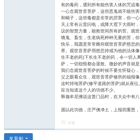
有的毒药，遇到所有能伤害人体的咒诅毒
一心念观世音菩萨，这些恶鬼就不能伤害
和蝎子，这些毒都是非常的厉害，你一心
天上常有云雷闪电，或降大雹下大雨时，
议的智慧力量，能救世间所有的苦。观世
饿鬼、畜生，生老病死种种无量的苦，你
快乐，我愿意常常瞻仰观世音菩萨慈悲的
界。观世音菩萨用慈悲持戒为他的法体像
生不老的药)下长生不老的药，令一切人
萨，一切怨恨都会退散。微妙的声音就是
我们念观世音菩萨的时候不要生怀疑心，
父之眼看众生，观世音菩萨修所的福报像
这时持地菩萨(修平道路的菩萨)就从座
应当知道这个人的功德不少。
释迦牟尼佛说这普门品时，在大众中有八
愿以此功德，庄严佛净土，上报四重恩，
回复
发新帖