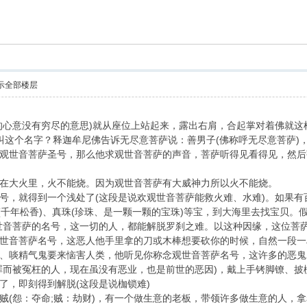
索
示全部楼层
心意没有穷尽的意思)就从座位上站起来，露出右肩，合起掌对着佛就这
叫这个名字？释迦牟尼佛告诉无尽意菩萨说：善男子(佛称呼无尽意菩萨)
观世音菩萨圣号，那么他求观世音菩萨的声音，菩萨听得见看得见，然后
在大火里，火不能烧。因为观世音菩萨有大威神力所以火不能烧。
，就得到一个浅处了(这段是说欢观世音菩萨能救火难、水难)。如果有百千
琥珀(千年松香)、真珠(珍珠、是一颗一颗的宝珠)等宝，到大海里去找宝贝
世音菩萨的名号，这一切的人，都能解脱罗刹之难。以这种因缘，这位菩萨
世音菩萨名号，这恶人他手里拿的刀或木棒想要砍你的时候，自然一段一
、啖精气鬼要来恼害人类，他听见你称念观世音菩萨名号，这许多的恶鬼
罪而被冤枉的人，现在虽没有恶业，也是前世的恶因)，戴上手铐脚镣、
了，即刻得到解脱(这段是说枷锁难)
贼(怨：夺命;贼：劫财)，有一个做生意的老板，带领许多做生意的人，