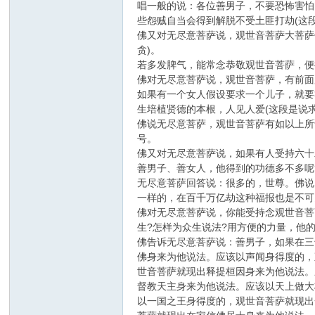
唱一般的说：各位善男子，不要恐怖害怕
些怨贼自当会得到解脱不受土匪打劫(这
佛又对无尽意菩萨说，观世音菩萨大菩萨
贪)。
若多发脾气，能常念恭敬观世音菩萨，便
佛对无尽意菩萨说，观世音菩萨，有前面
如果有一个女人假设要求一个儿子，就要
生培植贤德的本根，人见人爱(这段是说求
佛说无尽意菩萨，观世音菩萨有如以上所
号。
佛又对无尽意菩萨说，如果有人受持六十
善男子、善女人，他得到的功德多不多呢
无尽意菩萨回答说：很多的，世尊。佛说
一样的，在百千万亿劫这种福报也是不可
佛对无尽意菩萨说，你能受持念观世音菩
生?怎样为众生说法?用方便的力量，他
佛告诉无尽意菩萨说：善男子，如果在三
佛身来为他说法。应该以声闻身得度的，
世音菩萨就现出释提桓因身来为他说法。
督教天主身来为他说法。应该以天上做大
以一国之王身得度的，观世音菩萨就现出