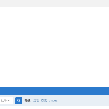
热搜:
活动
交友
discuz
帖子
搜