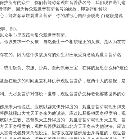
保护所有的众生。你们若能称念观世音菩萨名号，我们现在遇到这
世音菩萨。因为称念观世音菩萨名号的缘故，即刻得到解脱
心，能常念恭敬观世音菩萨，你的淫欲心自然会脱离了(这段是说
嗔、痴)。
以众生心里应该常常念观世音菩萨。
。假设要求一个女孩，自然会生一个相貌端正的女孩。是因为在前
存在的。因为这个缘故所有的众生都应该受持念诵观世音菩萨名
，或用饭食、衣服、卧具、医药供养三宝，在你的意思怎么样?这位
，甚至在最少的时间里去礼拜供养观世音菩萨，这两个人的福报，是
利。无尽意菩萨对佛说：世尊，观世音菩萨怎样教化娑婆世界的众
佛身来为他说法。应该以辟支佛身得度的，观世音菩萨就现出辟支
菩萨就现出大梵天王身来为他说法。应该以释提桓因身得度的，观
该以天主教、基督教天主身得度的，观世音菩萨就现出天主教、基
方天王身得度的，观世音菩萨就现出北方天王身来为他说法。应该
大富贵长者身来为他说法。应该以在家信佛居士身得度的，观世音