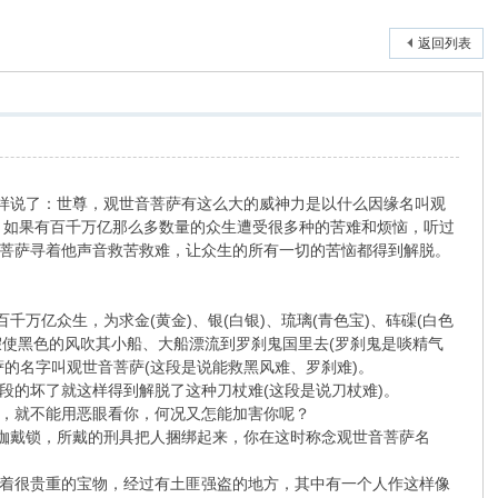
返回列表
样说了：世尊，观世音菩萨有这么大的威神力是以什么因缘名叫观
，如果有百千万亿那么多数量的众生遭受很多种的苦难和烦恼，听过
菩萨寻着他声音救苦救难，让众生的所有一切的苦恼都得到解脱。
万亿众生，为求金(黄金)、银(白银)、琉璃(青色宝)、砗磲(白色
。假使黑色的风吹其小船、大船漂流到罗刹鬼国里去(罗刹鬼是啖精气
的名字叫观世音菩萨(这段是说能救黑风难、罗刹难)。
段的坏了就这样得到解脱了这种刀杖难(这段是说刀杖难)。
，就不能用恶眼看你，何况又怎能加害你呢？
披枷戴锁，所戴的刑具把人捆绑起来，你在这时称念观世音菩萨名
拿着很贵重的宝物，经过有土匪强盗的地方，其中有一个人作这样像