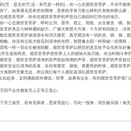
药(咒：是念的咒;诅：和咒是一样的)，你一心念观世音菩萨，不但不能
你了。如果遇见恶兽把你围绕，恶兽的牙有刀那么锋利爪有铁钩那么硬，
念观世音菩萨，听你念观世音菩萨的声音自己跑回到它所住的地方。
你一心念观世音菩萨，即时云消、雷停、雹止、雨散。众生被贪、嗔、痴
音菩萨具足六种神通的妙力，广修大智慧大方便，十方所有的国土，没有
能念观世音菩萨就渐渐令你消灭痛苦。真空观没有一切的贪、嗔、痴，观
相貌。你没有尘垢才能见到清净的光明，智慧像太阳一样照破一切黑暗，
雷吼一样一切众生被他惊醒，观世音菩萨以慈悲的意念给予众生的乐好像
离开生老病死苦。观世音菩萨把世界上人的烦恼火焰灭除。末法时期斗争
观世音，观世音菩萨清净的音声犹如海潮的声音，观世音菩萨的声音超过
观世音这位清净的圣者，在你有痛苦、烦恼、将要死的时候，观世音菩萨
大海那样无量无边，所以我们每个人都应该顶礼观世音菩萨。
位上站起来，走到佛面前对佛说：世尊，如果有众生，听到观世音菩萨普
万四千众生都发无上正等正觉心。
下济三途苦，若有见闻者，悉发菩提心，尽此一报身，同生极乐国！南无