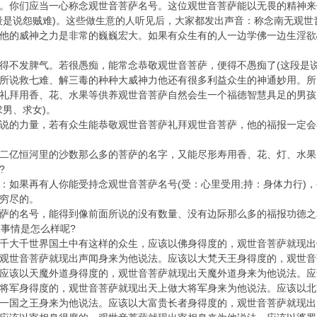
。你们应当一心称念观世音菩萨名号。这位观世音菩萨能以无畏的精神来
段是说怨贼难)。这些做生意的人听见后，大家都发出声音：称念南无观
他的威神之力是非常的巍巍宏大。如果有众生有的人一边学佛一边生淫欲
得不发脾气。若很愚痴，能常念恭敬观世音菩萨，便得不愚痴了(这段是说
所说救七难、解三毒的种种大威神力他还有很多利益众生的神通妙用。所
礼拜用香、花、水果等供养观世音菩萨自然会生一个福德智慧具足的男孩
男、求女)。
说的力量，若有众生能恭敬观世音菩萨礼拜观世音菩萨，他的福报一定会
二亿恒河里的沙数那么多的菩萨的名字，又能尽形寿用香、花、灯、水果
?
：如果再有人你能受持念观世音菩萨名号(受：心里受用;持：身体力行)
穷尽的。
萨的名号，能得到像前面所说的没有数量、没有边际那么多的福报功德之
的事情是怎么样呢?
千大千世界国土中有这样的众生，应该以佛身得度的，观世音菩萨就现出
观世音菩萨就现出声闻身来为他说法。应该以大梵天王身得度的，观世音
应该以天魔外道身得度的，观世音菩萨就现出天魔外道身来为他说法。应
将军身得度的，观世音菩萨就现出天上做大将军身来为他说法。应该以北
一国之王身来为他说法。应该以大富贵长者身得度的，观世音菩萨就现出