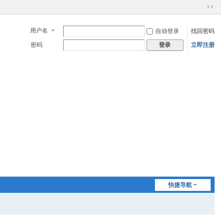
切
换
用户名
自动登录
找回密码
到
窄
密码
立即注册
登录
版
快捷导航