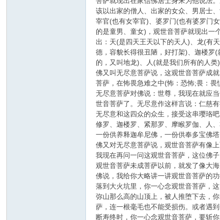
菩萨就现出在家信佛居士身来为他说法。
该以出家的僧人、出家的女众、男居士、
宰官(也有女宰官)、婆罗门(也有婆罗
的是童男、童女)，观世音菩萨就现出一
出：天(是四天王天以下的天人)、龙(有
德，容貌长得很丑陋，好打架)、迦楼罗
的，又叫地龙)、人(就是我们所有的人
佛又叫无尽意菩萨说，这观世音菩萨成就
菩萨，在怖畏急难之中(怖：恐怖;畏：
无尽意菩萨对佛说：世尊，我现在就应当
世音菩萨了。无尽意作这样言说：仁慈有
无尽意和这四众的众生，接受这串璎珞吧
修罗、迦楼罗、紧那罗、摩睺罗伽、人、
一份供养释迦牟尼佛，一份供奉多宝佛塔
佛又对无尽意菩萨说，观世音菩萨有像上
我现在再问一问这观世音菩萨，这位佛子
观世音菩萨未成菩萨以前，就发了像大海
佛说，我给你大略讲一讲观世音菩萨的功
落到大火坑里，你一心念观世音菩萨，这
弥山那么高的山顶上，被人推堕下去，你
萨，连一根毫毛也不能受损伤。或者遇到
断寿终时，你一心念观世音菩萨，要斩你