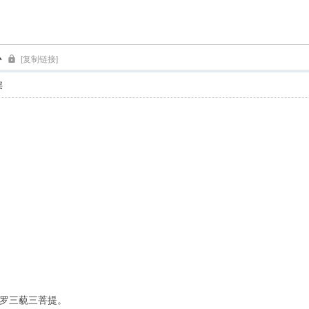
索
心
[复制链接]
层
罗三藐三菩提。