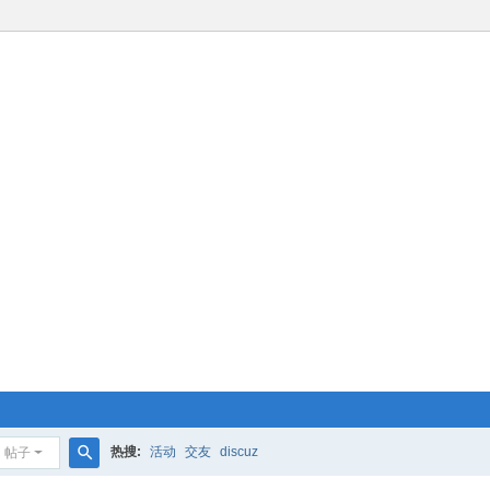
热搜:
活动
交友
discuz
帖子
搜