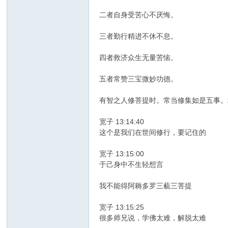
二者自身受苦心不厌悔。
三者勤行精进不休不息。
四者救济众生无量苦恼。
五者常赞三宝微妙功德。
有智之人修菩提时。常当修集如是五事。
宽子 13:14:40
这个是我们在世间修行，要记住的
宽子 13:15:00
于己身中不生轻想言
我不能得阿耨多罗三藐三菩提
宽子 13:15:25
很多师兄说，学佛太难，解脱太难