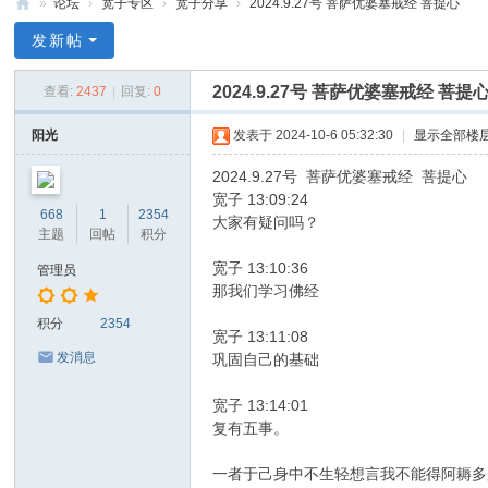
»
论坛
›
宽子专区
›
宽子分享
›
2024.9.27号 菩萨优婆塞戒经 菩提心
禅
发新帖
净
2024.9.27号 菩萨优婆塞戒经 菩提
查看:
2437
|
回复:
0
中
心
阳光
发表于 2024-10-6 05:32:30
|
显示全部楼
2024.9.27号 菩萨优婆塞戒经 菩提心
宽子 13:09:24
668
1
2354
大家有疑问吗？
主题
回帖
积分
宽子 13:10:36
管理员
那我们学习佛经
积分
2354
宽子 13:11:08
发消息
巩固自己的基础
宽子 13:14:01
复有五事。
一者于己身中不生轻想言我不能得阿耨多