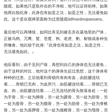
随观。如果他只是取外在的不净相，他可以证得初禅。如果
他再比较此身，此身也有如是之法，如是之性，无法避免如
此。这个是在观禅里面称为过患随观ādīnavānupassana。
最后他可以再继续，如同比库见到被丢弃在墓地里的尸体，
正被乌鸦、兀鹰、鹫、苍鹭、狗、老虎、豹、豺狼或各种虫
所噉食。他比较于此身:『此身也有如是之法，如是之性，
无法避免如此。』
他应看到，由于见到尸体，再想到自己的身体也无法避免，
由于这样的对比，他对这个的身体生起过患想，这个身体有
种种的过患。之后他看到骨锁尚有肉有血，由筋腱连结
着……骨锁已无肉，为血所污，由筋腱连结着……骨锁已无
血、肉，由筋腱连结着……已无连结的骨头散落各处：一处
为手骨，另一处为脚骨，另一处为踝骨，另一处为胫骨，另
一处为股骨，另一处为髋骨，另一处为肋骨，另一处为脊椎
骨，另一处为肩胛骨，另一处为颈椎骨，另一处为颚骨，另