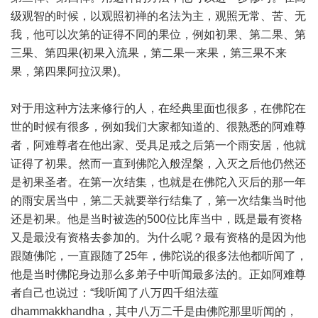
级观智的时候，以观照初禅的名法为主，观照无常、苦、无
我，他可以次第的证得不同的果位，例如初果、第二果、第
三果、第四果(初果入流果，第二果一来果，第三果不来
果，第四果阿拉汉果)。
对于用这种方法来修行的人，在经典里面也很多，在佛陀在
世的时候有很多，例如我们大家都知道的、很熟悉的阿难尊
者，阿难尊者在他出家、受具足戒之后第一个雨安居，他就
证得了初果。然而一直到佛陀入般涅槃，入灭之后他仍然还
是初果圣者。在第一次结集，也就是在佛陀入灭后的那一年
的雨安居当中，第二天就要举行结集了，第一次结集当时他
还是初果。他是当时被选的500位比库当中，既是最有资格
又是最没有资格去参加的。为什么呢？最有资格的是因为他
跟随佛陀，一直跟随了25年，佛陀说的很多法他都听闻了，
他是当时佛陀身边那么多弟子中听闻最多法的。正如阿难尊
者自己也说过：“我听闻了八万四千组法蕴
dhammakkhandha，其中八万二千是由佛陀那里听闻的，