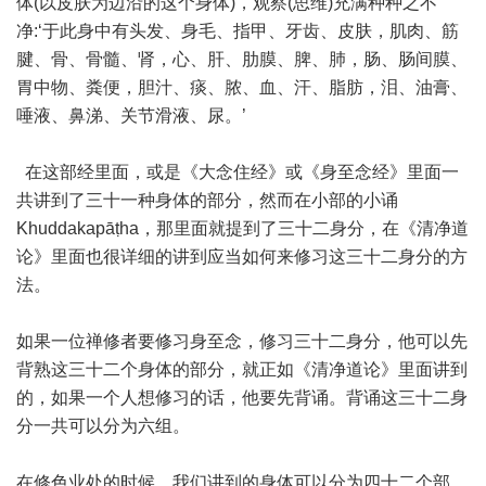
体(以皮肤为边沿的这个身体)，观察(思维)充满种种之不
净:‘于此身中有头发、身毛、指甲、牙齿、皮肤，肌肉、筋
腱、骨、骨髓、肾，心、肝、肋膜、脾、肺，肠、肠间膜、
胃中物、粪便，胆汁、痰、脓、血、汗、脂肪，泪、油膏、
唾液、鼻涕、关节滑液、尿。’
在这部经里面，或是《大念住经》或《身至念经》里面一
共讲到了三十一种身体的部分，然而在小部的小诵
Khuddakapāṭha，那里面就提到了三十二身分，在《清净道
论》里面也很详细的讲到应当如何来修习这三十二身分的方
法。
如果一位禅修者要修习身至念，修习三十二身分，他可以先
背熟这三十二个身体的部分，就正如《清净道论》里面讲到
的，如果一个人想修习的话，他要先背诵。背诵这三十二身
分一共可以分为六组。
在修色业处的时候，我们讲到的身体可以分为四十二个部