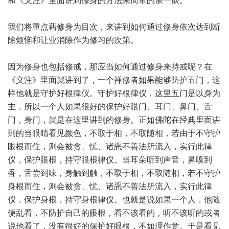
和《义注》里面讲到修身的方法来简单的谈一谈。
我们将重点藉修身为目次，来讲到如何通过修身依次达到断
除烦恼和让业消除作为修习的次第。
因为修身也包括修戒，那应当如何通过修身来持戒呢？在
《义注》里面就讲到了，一个禅修者如果能够防护五门，这
样他就是守护好根律仪。守护好根律仪，这里五门是以身为
主，所以一个人如果很好的保护好眼门、耳门、鼻门、舌
门，身门，就是在这里讲到的修身。正如佛陀在经典里面讲
到的当眼睛看见颜色，不取于相，不取随相，若由于不守护
眼根而住，则会被贪、忧、诸恶不善法所流入，实行此律
仪，保护眼根，持守眼根律仪。当耳朵听到声音，鼻嗅到
香，舌尝到味，身触到触，不取于相，不取随相，若不守护
身根而住，则会被贪、忧、诸恶不善法所流入，实行此律
仪，保护身根，持守身根律仪。也就是说如果一个人，他随
便乱看，不防护自己的眼根，看不该看的，听不该听的或者
说他看了，没有很好的保护好眼根，不如理作意。于是看见