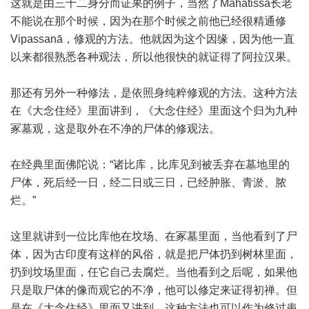
这就是由三十二身分而证果的例子，当然了Mahàtissa长老
不能说在那个时候，因为在那个时候之前他已经很精通修
Vipassanā，修观的方法。他就因为这个因缘，因为他一直
以来都很熟悉各种观法，所以他很快的就证得了阿拉汉果。
那还有另外一种修法，是依照身纯粹修观的方法。这种方法
在《大念住经》里面讲到，《大念住经》里面这个归为九种
冢墓观，这是取外在不净的尸体的修观法。
在经典里面佛陀说：“诸比库，比库见到被丢弃在墓地里的
尸体，死后经一日，经二日或三日，已经肿胀、青淤、脓
烂。”
这里就讲到一位比库他在坟场、在冢墓里面，当他看到了尸
体，因为古印度有这样的风俗，就是把尸体扔到树林里面，
扔到坟场里面，任它自己去腐烂。当他看到之后呢，如果他
只是取尸体的像而观它的不净，他可以修定来证得初禅。但
是在《大念住经》里面又讲到，这种方法也可以作为修过患