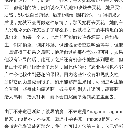
像库祖达拉一样，她是一个仆人，每天她都帮她的主人买东
西，都偷她的钱，例如说今天给她10块钱去买花，她只买5
块钱，5块钱自己落袋。后来她听到佛陀说法，证得初果之
后呢，她就不会再做这件事情了，那天她再去买花，她的主
人发现今天的花怎么多了那么多，她就把之前的事情坦白的
说出来。如果一个人，他之前可能做过许多坏事，例如杀
生、例如偷盗、例如邪淫、例如说妄语或是喝酒等等，但他
一旦证得了初果之后呢，他所做过的那些恶业很可能，如果
他没有证果的话，他死了之后还有机会令他堕落到恶道。但
是由于初道已经断除了邪见，因此他的那些恶业再强也不能
产生令他投生到恶趣的果报。因为这些业没有邪见的支柱，
所以它的力量减弱很多。如果能够产生果报，可能是今生他
会受到一些身体的痛苦啊，或是受到别人诽谤啊，诬蔑啊，
给人骂啊，给人打啊。而不会由此而堕落到恶道里面去。
由于不来道已断除了欲界的贪，不来道是Anāgāmi，āgāmi
是来，na是不，不要来，就是不会再来，magga是道。不
来道古代翻译成阿那含，我们也可以叫它第三道，它已经断