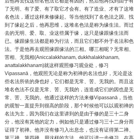
后他再去找这些名色法它都是有因的，然后他再找到由于有
了无明、有了爱、有了取它才会有。有了造业、才有了这堆
名色法，通过这样来修缘起。等当他找到了名色法之因、找
到了缘起之后，他再思维，这堆名色法是称为缘生法。而过
去的无明、爱、取、业这些属于缘，这只是缘跟缘生法而
已。缘跟缘生法都是称为行法，而且它们都不外于名法和色
法。于是他再去观照缘跟缘法的三相。哪三相呢？无常相、
苦相、无我相(Aniccalakkhanam, dukkhalakkhanam,
anattalakkhanam)就这样观照修习观业处，修习
Vipassanā，他观照无论是称为初禅的名法也好，无论是这
些名法所依的身也好，它们都是无常、苦、无我的。而且这
堆名色法不仅是无常、苦、无我的，连造成它们的因也是无
常、苦、无我的。他通过这样的方法来修Vipassanā，当他
的观智一直提升到很高的阶段，那个时候他可以以观初禅的
名法为主，因为我们在这里讲到的是由于修的是三十二身
分，他没有其他的定力，例如他只是通过修习三十二身分而
证得了初禅。他并没有修习入出息念，也没有证得第二禅、
第三禅、第四禅。用这样的方法，他可以进一步修习。在高