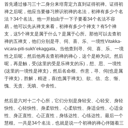
首先通过修习三十二身分来培育定力直到证得初禅。证得初
禅之后呢，他应当要修习辨识初禅的名法，初禅有多少个名
法？34个名法。他一开始由于一下子要看34个名法不容
易，他可以先从禅支来看，初禅有多少个禅支？有5个禅
支，这5个禅支是属于什么？是属于心所。那他可以去查初
禅的五禅支，他们分别是寻、伺、喜、乐、一境性Vitakka-
vicara-piti-sukh’ekaggata。当他查到寻、伺、喜、乐、一境
性之后呢，然后他再去查初禅的禅心，这个是称为识。然后
呢，再是触，受(这里的受是乐禅支的乐)，想、思、一境性
(这里的一境性是禅支)，然后名命根、作意，寻、伺(也是属
于禅支)，胜解，精进，喜(也属于禅支)、欲、信、念、惭、
愧、无贪、无嗔、中舍性。
然后是六对十二个心所，它们分别是身轻安、心轻安、身轻
快性、心轻快性、身柔软性、心柔软性、身适业性、心适业
性、身正直性、心正直性，身练达性、心练达性。最后一个
慧根。一共是34个名法，也就是说一个初禅的禅心伴随着三