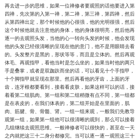
再去进一步的思维，如果一位禅修者要观照的话他要进入第
四禅，先次第的入第一禅，第二禅，第三禅，第四禅，然后
从第四禅出定，那个时候他的心很强，他的光明很强，然后
这个时候他就去注意他的身体，他的身体很明亮，然后他再
逐一的去观照头发，当他的心一转向头发的时候，他会发现
他的头发已经很清晰的呈现在他的意门，他不是用眼睛去看
的。头发整片是黑的，形状等等，而且是立体的。然后再观
体毛、再观指甲，看他当时是怎么坐的，如果当时他的两只
手是叠掌，或者是双跏趺而坐的话，可以看见十个手指甲，
十个脚指甲就呈现在那里。然后再看他的牙齿，上面的牙
齿，连牙根都要看到，接着看皮肤，如果这样可以的话，接
着看第二组肌肉。第一组和第二组稍微有点不同，第一组都
是在表皮的，在我们体表的，第二组开始是在里面的，肌
肉、筋腱、骨、骨髓、肾。一组一组来观，一般我们先教导
观第一组，如果第一组他可以很清晰的观到，那么可以接着
几组继续去观照思维。一般禅修者可以很快的，甚至在一天
之内就把这三十二身分都修完。当可以逐一逐一观照这三十