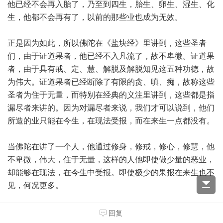
他已经不会再入胎了，乃至到四生，胎生、卵生、湿生、化
生，他都不会再有了，以前的那些业也成为无效。
正是因为如此，所以佛陀在《盐块经》里讲到，这些圣者
们，由于证道果者，他已经不入凡流了，故不卑微。证道果
者，由于具有戒、定、慧、解脱及解脱知见这五种功德，故
为伟大。证道果者已经断除了有限的贪、嗔、痴，故称这些
圣者为住于无量，而特别在经典的义注里讲到，这些都是指
漏尽者来讲的。因为对漏尽者来说，我们才可以说到，他们
所造的业只能在今生，在现法受报，而在来生一点都没有。
当佛陀在讲了一个人，他通过修身，修戒，修心，修慧，他
不卑微，伟大，住于无量，这样的人他即使做少量的恶业，
却能够在现法，在今生中受报。即使极少的果报在来生也不
见，何况更多。
在这里佛陀就举了一个比喻，他说“诸比库，犹如有人将盐
回复