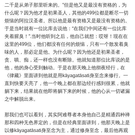
二千是从弟子那里听来的。”但是他又是最没有资格的，为
什么呢？因为他才是初果圣人，其他的499位都是断尽一切
烦恼的阿拉汉圣者。所以他是最有资格又是最没有资格的。
于是当时就有一位比库去说他：“在我们中间还有一位比库
夹着腥臭！”.当时他听到之后，他自己就想：哎呀！现在在
这里的499位，他们都没有任何的烦恼，只有一个散发着臭
味的人，那必定是他。为什么呢？因为他还是初果圣者，
贪、嗔、痴，还一样也没有断除。他就知道那位比库说的是
他，他的身心受到触动。于是在那天晚上他彻夜经行，在
《律藏》里面讲到他就是用kāyagatāsati身至念来修行。一
直到快要天亮了，他一个晚上都在那边经行感到很累，他就
躺下来，结果就在他即将躺下来的时候，他的心从一切诸漏
之中解脱出来。
那我们也可以看到，其实阿难尊者本身他自己是精通四种禅
那和四种无色界定的，但是在经典里面讲到，他那天晚上是
以修kāyagatāsati身至念为主，通过修身至念，最后他再观