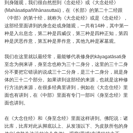
到身随观，我们很自然想到《念处经》或《大念处经》
(Mahàsatipaññhànasuttaü)，在《长部》的第二十二经跟
《中部》的第十经，就称为《大念处经》或是《念处经》，
这部经里面讲到的身念处或身随观，一共有14种，其中第一
种是入出息念，第二种是四威仪，第三种是四种正知，第四
种是厌恶作意，第五种是界作意，其他九种是冢墓观。
我们在这里就以最经常，最能够代表修身的kāyagatāsati身
至念为例来讲，身至念也称为三十二身分，这里的三十二身
分不要把它错误的说成三十二分身，是三十二身分，就是身
体的三十二个部分。如果讲到这部经的来源，也就是这种修
行方法的来源，在很多经典里讲到，例如在《大念住经》里
面也有讲到，在《中部》里面有专门一部叫《身至念经》里
面也讲到。
在《大念住经》和《身至念经》里面这样讲到。佛陀说：诸
比库，比库对此从脚底以上、从发顶以下、为皮肤所包的身