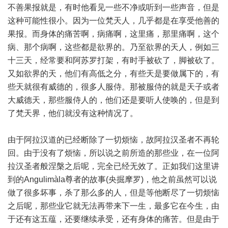
不善果报就是，有时他看见一些不净或听到一些声音，但是
这种可能性很小。因为一位梵天人，几乎都是在享受他善的
果报。而身体的痛苦啊，病痛啊，这里痛，那里痛啊，这个
病、那个病啊，这些都是欲界的。乃至欲界的天人，例如三
十三天，经常要和阿苏罗打架，有时手被砍了，脚被砍了。
又如欲界的天，他们有高低之分，有些天是要做属下的，有
些天就很有威德的，很多人服侍。那被服侍的就是天子或者
大威德天，那些服侍人的，他们还是要听人使唤的，但是到
了梵天界，他们就没有这种情况了。
由于阿拉汉道的已经断除了一切烦恼，故阿拉汉圣者不再轮
回。由于没有了烦恼，所以说之前所造的那些业，在一位阿
拉汉圣者般涅槃之后呢，完全已经无效了。正如我们这里讲
到的Angulimàla尊者的故事(央掘摩罗)，他之前虽然可以说
做了很多坏事，杀了那么多的人，但是等他断尽了一切烦恼
之后呢，那些业它就无法再带来下一生，最多它在今生，由
于还有这五蕴，还要继续承受，还有身体的痛苦。但是由于