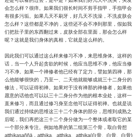
还是可以看的过去，是不是？如果我们好几天不洗头，头发
会怎么样？很痒。如果我们很长时间不剪手指甲，手指甲会
有很多污垢。如果几天不刷牙，好几天不洗澡，不洗皮肤会
怎么样？这些都是不净的，这些还不会不净到那里，假如我
们把肚子里的东西翻过来，皮肤全部在里面，那会怎么样
呢？这就是我们身体的真相，它就是这么样的。
因此我们可以通过这么样来修习不净，来思维身体。这样的
话，当一个人升起贪欲的时候，他应当思维不净，他应当修
习不净。如果一个禅修者他已经有了定力，譬如第四禅，那
么他能够很快的，乃至一、二天他就能够成就三十二身分的
修法，可以证得初禅。如果对于没有禅那的禅修者，如果他
愿意的话他也可以以三十二身分作为他的根本业处，这样一
直来修习，而且通过修习身至念他可以证得初禅。也就是说
我们通过持续的思维这三十二个身体的部分，思维到成熟之
后呢，我们再把这三十二个身分做为一个整体或者取它的某
一个部分来专注。例如地界的第二组第三个骨，取白骨想
aṭṭhikasaññā，aṭṭhika、aṭṭhika、aṭṭhika(白骨、白骨、白骨)