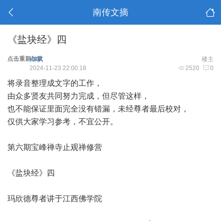
南传文摘
《盐块经》四
点击重新加载
KKK
楼主
2024-11-23 22:00:18
2520
0
将录音整理成文字的工作，
由众多贤友共同努力完成，但尽管这样，
也不能保证里面完全没有错漏，未经尊者最后校对，
仅供大家学习参考，不宜公开。
第六期宝峰禅寺止观禅修营
《盐块经》四
玛欣德尊者讲于江西佛学院