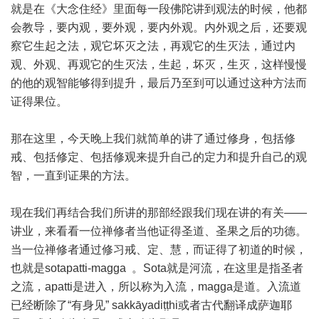
就是在《大念住经》里面每一段佛陀讲到观法的时候，他都
会教导，要内观，要外观，要内外观。内外观之后，还要观
察它生起之法，观它坏灭之法，再观它的生灭法，通过内
观、外观、再观它的生灭法，生起，坏灭，生灭，这样慢慢
的他的观智能够得到提升，最后乃至到可以通过这种方法而
证得果位。
那在这里，今天晚上我们就简单的讲了通过修身，包括修
戒、包括修定、包括修观来提升自己的定力和提升自己的观
智，一直到证果的方法。
现在我们再结合我们所讲的那部经跟我们现在讲的有关——
讲业，来看看一位禅修者当他证得圣道、圣果之后的功德。
当一位禅修者通过修习戒、定、慧，而证得了初道的时候，
也就是sotapatti-magga 。Sota就是河流，在这里是指圣者
之流，apatti是进入，所以称为入流，magga是道。入流道
已经断除了“有身见” sakkāyadiṭṭhi或者古代翻译成萨迦耶