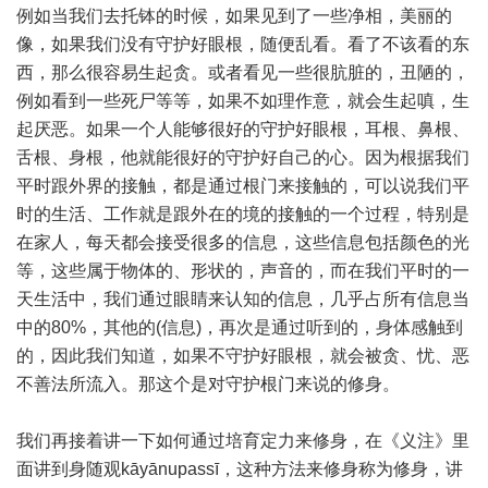
例如当我们去托钵的时候，如果见到了一些净相，美丽的
像，如果我们没有守护好眼根，随便乱看。看了不该看的东
西，那么很容易生起贪。或者看见一些很肮脏的，丑陋的，
例如看到一些死尸等等，如果不如理作意，就会生起嗔，生
起厌恶。如果一个人能够很好的守护好眼根，耳根、鼻根、
舌根、身根，他就能很好的守护好自己的心。因为根据我们
平时跟外界的接触，都是通过根门来接触的，可以说我们平
时的生活、工作就是跟外在的境的接触的一个过程，特别是
在家人，每天都会接受很多的信息，这些信息包括颜色的光
等，这些属于物体的、形状的，声音的，而在我们平时的一
天生活中，我们通过眼睛来认知的信息，几乎占所有信息当
中的80%，其他的(信息)，再次是通过听到的，身体感触到
的，因此我们知道，如果不守护好眼根，就会被贪、忧、恶
不善法所流入。那这个是对守护根门来说的修身。
我们再接着讲一下如何通过培育定力来修身，在《义注》里
面讲到身随观kāyānupassī，这种方法来修身称为修身，讲