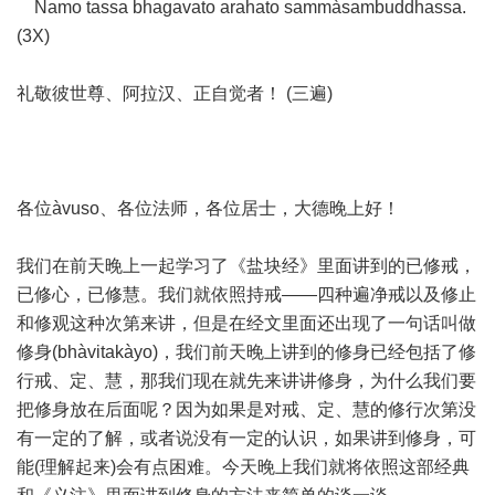
Namo tassa bhagavato arahato sammàsambuddhassa.
(3X)
礼敬彼世尊、阿拉汉、正自觉者！ (三遍)
各位àvuso、各位法师，各位居士，大德晚上好！
我们在前天晚上一起学习了《盐块经》里面讲到的已修戒，
已修心，已修慧。我们就依照持戒——四种遍净戒以及修止
和修观这种次第来讲，但是在经文里面还出现了一句话叫做
修身(bhàvitakàyo)，我们前天晚上讲到的修身已经包括了修
行戒、定、慧，那我们现在就先来讲讲修身，为什么我们要
把修身放在后面呢？因为如果是对戒、定、慧的修行次第没
有一定的了解，或者说没有一定的认识，如果讲到修身，可
能(理解起来)会有点困难。今天晚上我们就将依照这部经典