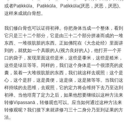
或者Paṭikkūla、Paṭikkūla、Paṭikkūla(厌恶，厌恶，厌恶)。
这样来成就白骨想。
我们修白骨也可以证得初禅。你把身体当成一个整体，看到
它只是三十二个部分，它是由三十二个部分拼凑而成的一堆
东西、一堆很肮脏的东西。正如佛陀在《大念处经》里面讲
到的，就犹如一个具眼的人(视力良好的人)，他打开一个开
口的袋子，发现里面这些是米，这些是黍米，这些是糙米，
这些是绿豆等等。同样的，我们这个身体是一个很漂亮的皮
囊，装着一大堆很肮脏的东西，我们就这样去观照：这个是
心，这个是肝，这是粪便，这是痰，这是脓等等。当我们这
样持续的去思维，去观照，它的定力将会维持下去乃至达到
初禅。当他培育了定力之后，如果他想要继续以这种方法来
转修Vipassanā，转修观也可以。应当如何通过这种方法来
转修观呢？我们接下来就讲修习三十二身分乃至到证果的方
法。