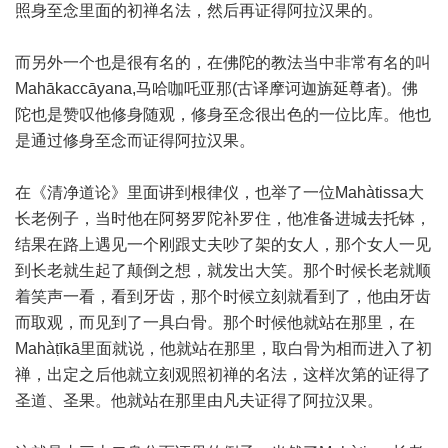
照身至念里面的初禅名法，然后再证得阿拉汉果的。
而另外一个也是很有名的，在佛陀的教法当中非常有名的叫
Mahākaccāyana,马哈咖吒亚那(古译摩诃迦旃延尊者)。佛
陀也是赞叹他修身随观，修身至念很出色的一位比库。他也
是通过修身至念而证得阿拉汉果。
在《清净道论》里面讲到根律仪，也举了一位Mahàtissa大
长老例子，当时他在阿努罗陀补罗住，他准备进城去托钵，
结果在路上遇见一个刚跟丈夫吵了架的女人，那个女人一见
到长老就生起了颠倒之想，就发出大笑。那个时候长老就顺
着笑声一看，看到牙齿，那个时候立刻就看到了，他由牙齿
而取观，而见到了一具白骨。那个时候他就站在那里，在
Mahàṭīkā里面就说，他就站在那里，取白骨为相而进入了初
禅，出定之后他就立刻观照初禅的名法，这样次第的证得了
圣道、圣果。他就站在那里由凡夫证得了阿拉汉果。