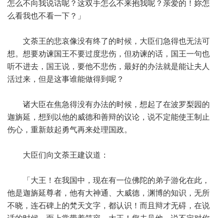
怎么不向我说话呢？这双手怎么不来抱我呢？亲爱的！妳怎
么看我也不看一下？」
文荼王的悲哀像没有终了的时候，大臣们急得也无法可
想。想要劝谏国王不要过度悲伤，但劝谏的话，国王一句也
听不进去，国王说，要他不悲伤，最好的办法就是能让夫人
活过来，但是这事谁能做得到呢？
诸大臣在焦急得没有办法的时候，想起了在波罗梨园的
迦旃延，想到以他的威德和善辩的议论，说不定能使王制止
伤心，重新鼓起勇气再来处理国政。
大臣们向文荼王建议道：
「大王！在我国中，现在有一位佛陀的弟子游化在此，
他是迦旃延尊者，他有大神通、大威德，渊博的知识，无所
不晓，连石碑上的梵天文字，都认识！而且辩才无碍，在说