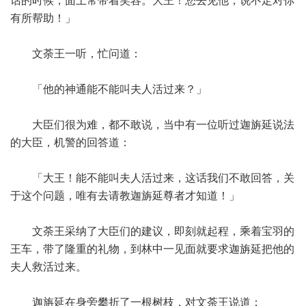
话的时候，面上常带着笑容。大王！您去见他，说不定对你
有所帮助！」
文荼王一听，忙问道：
「他的神通能不能叫夫人活过来？」
大臣们很为难，都不敢说，当中有一位听过迦旃延说法
的大臣，机警的回答道：
「大王！能不能叫夫人活过来，这话我们不敢回答，关
于这个问题，唯有去请教迦旃延尊者才知道！」
文荼王采纳了大臣们的建议，即刻就起程，乘着宝羽的
王车，带了隆重的礼物，到林中一见面就要求迦旃延把他的
夫人救活过来。
迦旃延在身旁攀折了一根树枝，对文荼王说道：