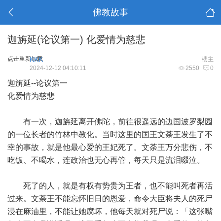
佛教故事
迦旃延(论议第一) 化爱情为慈悲
点击重新加载
KKK
楼主
2024-12-12 04:10:11
2550
0
迦旃延--论议第一
化爱情为慈悲
有一次，迦旃延离开佛陀，前往很遥远的边国波罗梨园
的一位长者的竹林中教化。当时这里的国王文荼王发生了不
幸的事故，就是他最心爱的王妃死了。文荼王万分悲伤，不
吃饭、不喝水，连政治也无心再管，每天只是流泪啜泣。
死了的人，就是有权有势贵为王者，也不能叫死者再活
过来。文荼王不能忘怀旧日的恩爱，命令大臣将夫人的死尸
浸在麻油里，不能让她腐坏，他每天就对死尸说：「这张嘴